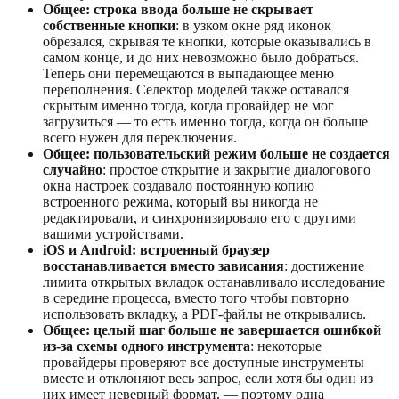
Общее: строка ввода больше не скрывает
собственные кнопки
: в узком окне ряд иконок
обрезался, скрывая те кнопки, которые оказывались в
самом конце, и до них невозможно было добраться.
Теперь они перемещаются в выпадающее меню
переполнения. Селектор моделей также оставался
скрытым именно тогда, когда провайдер не мог
загрузиться — то есть именно тогда, когда он больше
всего нужен для переключения.
Общее: пользовательский режим больше не создается
случайно
: простое открытие и закрытие диалогового
окна настроек создавало постоянную копию
встроенного режима, который вы никогда не
редактировали, и синхронизировало его с другими
вашими устройствами.
iOS и Android: встроенный браузер
восстанавливается вместо зависания
: достижение
лимита открытых вкладок останавливало исследование
в середине процесса, вместо того чтобы повторно
использовать вкладку, а PDF-файлы не открывались.
Общее: целый шаг больше не завершается ошибкой
из-за схемы одного инструмента
: некоторые
провайдеры проверяют все доступные инструменты
вместе и отклоняют весь запрос, если хотя бы один из
них имеет неверный формат, — поэтому одна