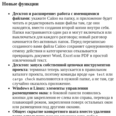
Новые функции
Десктоп и расширение: работа с имеющимися
файлами
: укажите Caiioo на папку, и приложение будет
читать и редактировать ваши файлы там, где они
находятся, вместо создания второй копии внутри себя.
Папки настраиваются один раз и могут включаться или
выключаться для каждого разговора; новый разговор
начинается без активных папок. Перед перезаписью
созданного вами файла Caiioo сохраняет одноуровневую
отмену действия и категорически отказывается
превращать документ Word, Excel или PDF в простой
извлеченный текст.
Десктоп: запуск собственной цепочки инструментов
проекта
: терминал теперь запускается в правильном
каталоге проекта, поэтому команды вроде
или
npm test
выполняются в нужной папке, а не там, где
cargo check
случайно оказалось приложение.
Windows и Linux: элементы управления
размещением окна
: в боковой панели появились
кнопки для закрепления ее слева или справа, перевода в
плавающий режим, закрепления поверх остальных окон
или размещения под другими окнами.
Общее: скрытие конкретного шага вместо удаления