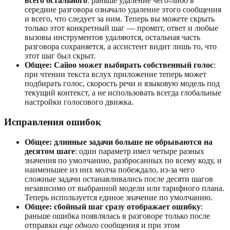
всего остального
: раньше удаление чего-либо в
середине разговора означало удаление этого сообщения
и всего, что следует за ним. Теперь вы можете скрыть
только этот конкретный шаг — промпт, ответ и любые
вызовы инструментов удаляются, остальная часть
разговора сохраняется, а ассистент видит лишь то, что
этот шаг был скрыт.
Общее: Caiioo может выбирать собственный голос
:
при чтении текста вслух приложение теперь может
подбирать голос, скорость речи и языковую модель под
текущий контекст, а не использовать всегда глобальные
настройки голосового движка.
Исправления ошибок
Общее: длинные задачи больше не обрываются на
десятом шаге
: один параметр имел четыре разных
значения по умолчанию, разбросанных по всему коду, и
наименьшее из них молча побеждало, из-за чего
сложные задачи останавливались после десяти шагов
независимо от выбранной модели или тарифного плана.
Теперь используется единое значение по умолчанию.
Общее: сбойный шаг сразу отображает ошибку
:
раньше ошибка появлялась в разговоре только после
отправки
еще одного
сообщения и при этом