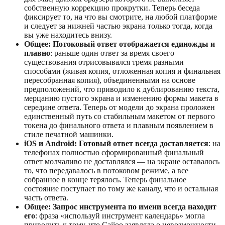
собственную коррекцию прокрутки. Теперь беседа
фиксирует то, на что вы смотрите, на любой платформе
и следует за нижней частью экрана только тогда, когда
вы уже находитесь внизу.
Общее: Потоковый ответ отображается единожды и
плавно
: раньше один ответ за время своего
существования отрисовывался тремя разными
способами (живая копия, отложенная копия и финальная
пересобранная копия), объединенными на основе
предположений, что приводило к дублированию текста,
мерцанию пустого экрана и изменению формы макета в
середине ответа. Теперь от модели до экрана проложен
единственный путь со стабильным макетом от первого
токена до финального ответа и плавным появлением в
стиле печатной машинки.
iOS и Android: Готовый ответ всегда доставляется
: на
телефонах полностью сформированный финальный
ответ молчаливо не доставлялся — на экране оставалось
то, что передавалось в потоковом режиме, а все
собранное в конце терялось. Теперь финальное
состояние поступает по тому же каналу, что и остальная
часть ответа.
Общее: Запрос инструмента по имени всегда находит
его
: фраза «используй инструмент календарь» могла
приводить к тому, что Caiioo заявляла о невозможности