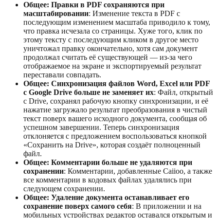
Общее: Правки в PDF сохраняются при
масштабировании
: Изменение текста в PDF с
последующим изменением масштаба приводило к тому,
что правка исчезала со страницы. Хуже того, клик по
этому тексту с последующим кликом в другое место
уничтожал правку окончательно, хотя сам документ
продолжал считать её существующей — из-за чего
отображаемое на экране и экспортируемый результат
переставали совпадать.
Общее: Синхронизация файлов Word, Excel или PDF
с Google Drive больше не заменяет их
: Файл, открытый
с Drive, сохранял рабочую кнопку синхронизации, и её
нажатие загружало результат преобразования в чистый
текст поверх вашего исходного документа, сообщая об
успешном завершении. Теперь синхронизация
отклоняется с предложением воспользоваться кнопкой
«Сохранить на Drive», которая создаёт полноценный
файл.
Общее: Комментарии больше не удаляются при
сохранении
: Комментарии, добавленные Caiioo, а также
все комментарии в кодовых файлах удалялись при
следующем сохранении.
Общее: Удаление документа останавливает его
сохранение поверх самого себя
: В приложении и на
мобильных устройствах редактор оставался открытым и