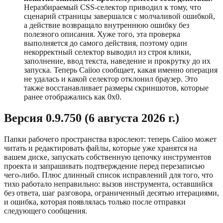
Неразбираемый CSS-селектор приводил к тому, что
сценарий страницы завершался с молчаливой ошибкой,
а действие возвращало внутреннюю ошибку без
полезного описания. Хуже того, эта проверка
выполняется до самого действия, поэтому один
некорректный селектор выводил из строя клики,
заполнение, ввод текста, наведение и прокрутку до их
запуска. Теперь Caiioo сообщает, какая именно операция
не удалась и какой селектор отклонил браузер. Это
также восстанавливает размеры скриншотов, которые
ранее отображались как 0x0.
Версия 0.9.750 (6 августа 2026 г.)
Папки рабочего пространства взрослеют: теперь Caiioo может
читать и редактировать файлы, которые уже хранятся на
вашем диске, запускать собственную цепочку инструментов
проекта и запрашивать подтверждение перед перезаписью
чего-либо. Плюс длинный список исправлений для того, что
тихо работало неправильно: вызов инструмента, оставшийся
без ответа, шаг разговора, ограниченный десятью итерациями,
и ошибка, которая появлялась только после отправки
следующего сообщения.