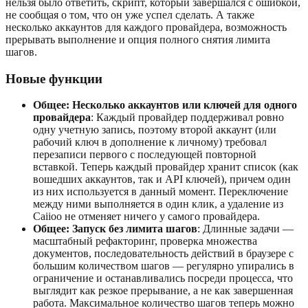
нельзя было ответить, скрипт, который завершался с ошибкой,
не сообщая о том, что он уже успел сделать. А также
несколько аккаунтов для каждого провайдера, возможность
прерывать выполнение и опция полного снятия лимита
шагов.
Новые функции
Общее: Несколько аккаунтов или ключей для одного
провайдера
: Каждый провайдер поддерживал ровно
одну учетную запись, поэтому второй аккаунт (или
рабочий ключ в дополнение к личному) требовал
перезаписи первого с последующей повторной
вставкой. Теперь каждый провайдер хранит список (как
вошедших аккаунтов, так и API ключей), причем один
из них используется в данный момент. Переключение
между ними выполняется в один клик, а удаление из
Caiioo не отменяет ничего у самого провайдера.
Общее: Запуск без лимита шагов
: Длинные задачи —
масштабный рефакторинг, проверка множества
документов, последовательность действий в браузере с
большим количеством шагов — регулярно упирались в
ограничение и останавливались посреди процесса, что
выглядит как резкое прерывание, а не как завершенная
работа. Максимальное количество шагов теперь можно