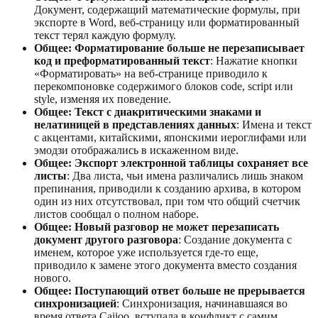
Документ, содержащий математические формулы, при
экспорте в Word, веб-страницу или форматированный
текст терял каждую формулу.
Общее: Форматирование больше не перезаписывает
код и преформатированный текст
: Нажатие кнопки
«Форматировать» на веб-странице приводило к
перекомпоновке содержимого блоков code, script или
style, изменяя их поведение.
Общее: Текст с диакритическими знаками и
нелатиницей в представлениях данных
: Имена и текст
с акцентами, китайскими, японскими иероглифами или
эмодзи отображались в искаженном виде.
Общее: Экспорт электронной таблицы сохраняет все
листы
: Два листа, чьи имена различались лишь знаком
препинания, приводили к созданию архива, в котором
один из них отсутствовал, при том что общий счетчик
листов сообщал о полном наборе.
Общее: Новый разговор не может перезаписать
документ другого разговора
: Создание документа с
именем, которое уже используется где-то еще,
приводило к замене этого документа вместо создания
нового.
Общее: Поступающий ответ больше не прерывается
синхронизацией
: Синхронизация, начинавшаяся во
время ответа Caiioo, вступала в конфликт с самим