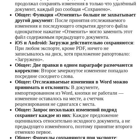
продолжал сохранять изменения в только что удалённый
документ, каждый раз сообщая «Сохранено».
Общее: Функция «Отменить» больше не захватывает
другой документ
: После принятия отслеживаемого
изменения и последующего открытия другого файла
однократное нажатие «Отменить» могло заменить этот
файл содержимым предыдущего документа.
iOS и Android: Загрузки действительно сохраняются
:
При любом экспорте, кроме PDF, ничего не
записывалось на диск, хотя приложение рапортовало:
«Загружено».
Общее: Две правки в одном параграфе размечаются
корректно
: Второе зачеркнутое изменение попадало
посредине соседнего слова.
Общее: Отслеживаемые изменения в Word можно
принимать и отклонять
: В документе,
импортированном из Word, кнопки не работали —
изменение оставалось на месте, а счетчик
рецензирования не сдвигался с места.
Общее: Запрос нескольких изменений подряд
сохраняет каждое из них
: Каждое предложение
оценивалось относительно исходного документа, а не
предыдущего изменённого, поэтому принятие второго
отменяло первое.
Общее: Формулы сохраняются при экспорте
: