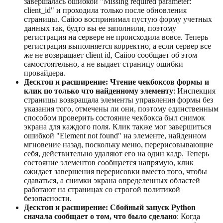
завершалась ошибкой "Missing required parameter:
client_id" и проходила только после обновления
страницы. Caiioo воспринимал пустую форму учетных
данных так, будто вы ее заполнили, поэтому
регистрация на сервере не происходила вовсе. Теперь
регистрация выполняется корректно, а если сервер все
же не возвращает client id, Caiioo сообщает об этом
самостоятельно, а не выдает страницу ошибки
провайдера.
Десктоп и расширение: Чтение чекбоксов формы и
клик по только что найденному элементу
: Инспекция
страницы возвращала элементы управления формы без
указания того, отмечены ли они, поэтому единственным
способом проверить состояние чекбокса был снимок
экрана для каждого поля. Клик также мог завершиться
ошибкой "Element not found" на элементе, найденном
мгновение назад, поскольку меню, перерисовывающие
себя, действительно удаляют его на один кадр. Теперь
состояние элементов сообщается напрямую, клик
ожидает завершения перерисовки вместо того, чтобы
сдаваться, а снимки экрана определенных областей
работают на страницах со строгой политикой
безопасности.
Десктоп и расширение: Сбойный запуск Python
сначала сообщает о том, что было сделано
: Когда