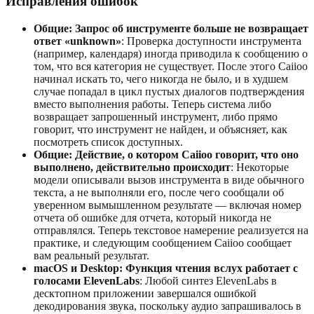
Исправления ошибок
Общие: Запрос об инструменте больше не возвращает
ответ «unknown»
: Проверка доступности инструмента
(например, календаря) иногда приводила к сообщению о
том, что вся категория не существует. После этого Caiioo
начинал искать то, чего никогда не было, и в худшем
случае попадал в цикл пустых диалогов подтверждения
вместо выполнения работы. Теперь система либо
возвращает запрошенный инструмент, либо прямо
говорит, что инструмент не найден, и объясняет, как
посмотреть список доступных.
Общие: Действие, о котором Caiioo говорит, что оно
выполнено, действительно происходит
: Некоторые
модели описывали вызов инструмента в виде обычного
текста, а не выполняли его, после чего сообщали об
уверенном вымышленном результате — включая номер
отчета об ошибке для отчета, который никогда не
отправлялся. Теперь текстовое намерение реализуется на
практике, и следующим сообщением Caiioo сообщает
вам реальный результат.
macOS и Desktop: Функция чтения вслух работает с
голосами ElevenLabs
: Любой синтез ElevenLabs в
десктопном приложении завершался ошибкой
декодирования звука, поскольку аудио запрашивалось в