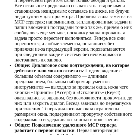
и перенесены при этом были только беседы и файлы.
Все остальное продолжало ссылаться на старое имя и
становилось невидимым: оставаясь на диске, но будучи
недоступным для просмотра. Проблема стала заметна на
MCP серверах; напоминания, запланированные задачи и
папки вложений пострадали точно так же, причем о них
сообщалось еще меньше, поскольку запланированная
задача просто перестает выполняться. Теперь все они
переносятся, а любые элементы, оставшиеся без
привязки из-за предыдущей версии, подхватываются
при следующем входе в систему без необходимости
настраивать их заново.
Общее: Диалоговое окно подтверждения, на которое
действительно можно ответить
: Подтверждение с
большим объемом содержимого — длинным
предложением, большим набором аргументов
инструментов — выходило за пределы окна, из-за чего
кнопки «Принять» (Accept) и «Отклонить» (Reject)
оказывались за экраном, без возможности прокрутить до
них или закрыть диалог. Беседа зависала до перезапуска
приложения. Теперь диалоговые окна ограничены
размерами окна, поддерживают прокрутку собственного
содержимого и удерживают кнопки в поле зрения.
Общее: Подключение удаленного MCP сервера
работает с первой попытки
: Первая авторизация