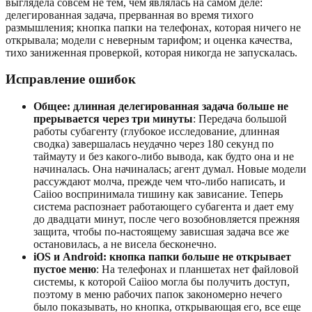
выглядела совсем не тем, чем являлась на самом деле:
делегированная задача, прерванная во время тихого
размышления; кнопка папки на телефонах, которая ничего не
открывала; модели с неверным тарифом; и оценка качества,
тихо заниженная проверкой, которая никогда не запускалась.
Исправление ошибок
Общее: длинная делегированная задача больше не
прерывается через три минуты
: Передача большой
работы субагенту (глубокое исследование, длинная
сводка) завершалась неудачно через 180 секунд по
таймауту и без какого-либо вывода, как будто она и не
начиналась. Она начиналась; агент думал. Новые модели
рассуждают молча, прежде чем что-либо написать, и
Caiioo воспринимала тишину как зависание. Теперь
система распознает работающего субагента и дает ему
до двадцати минут, после чего возобновляется прежняя
защита, чтобы по-настоящему зависшая задача все же
остановилась, а не висела бесконечно.
iOS и Android: кнопка папки больше не открывает
пустое меню
: На телефонах и планшетах нет файловой
системы, к которой Caiioo могла бы получить доступ,
поэтому в меню рабочих папок закономерно нечего
было показывать, но кнопка, открывающая его, все еще