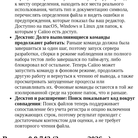
к месту определения, находить все места реального
использования, читать тип и документацию символа,
перечислять определения файла и видеть ошибки и
предупреждения, которые показал бы ваш редактор.
Доступно на macOS, Windows и Linux для папок, к
которым у Caiioo есть доступ.
Десктоп: Долго выполняющиеся команды
продолжают работать
: Раньше команда должна была
завершиться за один шаг, поэтому запуск сервера
разработки, сборки в режиме наблюдения или полного
набора тестов либо завершался по тайм-ауту, либо
блокировал всё остальное. Теперь Caiioo может
запустить команду в фоновом режиме, продолжить
другую работу и вернуться к чтению её вывода, а также
просматривать запущенные процессы или
останавливать их. Фоновые команды остаются в той же
изолированной среде на уровне папок, что и раньше.
Десктоп и расширение: Поиск показывает код вокруг
совпадения
: Поиск файлов теперь поддерживает
сопоставление без учета регистра и опцию включения
окружающих строк, поэтому результат приходит с
достаточным контекстом для оценки, а не требует
повторного чтения файла.