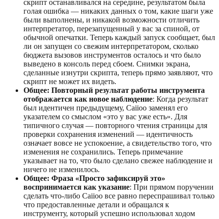
скрипт останавливался на середине, результатом была
голая ошибка — никаких данных о том, какие шаги уже
были выполнены, и никакой возможности отличить
интерпретатор, перезапущенный у вас за спиной, от
обычной опечатки. Теперь каждый запуск сообщает, был
ли он запущен со свежим интерпретатором, сколько
бюджета вызовов инструментов осталось и что было
выведено в консоль перед сбоем. Снимки экрана,
сделанные изнутри скрипта, теперь прямо заявляют, что
скрипт не может их видеть.
Общее: Повторный результат работы инструмента
отображается как новое наблюдение
: Когда результат
был идентичен предыдущему, Caiioo заменял его
указателем со смыслом «это у вас уже есть». Для
типичного случая — повторного чтения страницы для
проверки сохранения изменений — идентичность
означает вовсе не успокоение, а свидетельство того, что
изменения не сохранились. Теперь примечание
указывает на то, что было сделано свежее наблюдение и
ничего не изменилось.
Общее: Фраза «Просто зафиксируй это»
воспринимается как указание
: При прямом поручении
сделать что-либо Caiioo все равно переспрашивал только
что предоставленные детали и обращался к
инструменту, который успешно использовал ходом