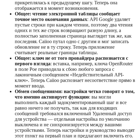
прикреплялась к предыдущему шагу. Теперь она
отображается в момент возникновения.
Общее: чтение электронной таблицы сообщает
точное место окончания данных
: API Google удаляет
пустые строки при каждом чтении, поэтому два чтения
одних и тех же строк возвращают разную длину, а
полностью заполненная страница выглядит так же, как
последняя. Caiioo путал одно с другим и мог записать
обновление не в ту строку. Теперь приложение
считывает реальные границы таблицы.
Общее: ключ не от того провайдера распознается с
первого взгляда
: вставка, например, ключа OpenRouter
в поле Poe приводила к сбою любого запроса с
лаконичным сообщением «Недействительный API-
ключ». Теперь Caiioo распознает несоответствие прямо в
момент ввода.
Обмен сообщениями: настройки четко говорят о том,
что именно активирует функцию
: вы могли
выполнить каждый задокументированный шаг и все
равно ничего не получать, так как для входящих
сообщений требовался включенный Удаленный доступ
для устройства — отдельная настройка по умолчанию
выключена и не синхронизируется между вашими
устройствами. Теперь настройки и руководство выводят
этот пункт на первый план и предлагают включить его.