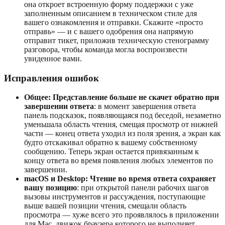
она откроет встроенную форму поддержки с уже
заполненным описанием в техническом стиле для
вашего ознакомления и отправки. Скажите «просто
отправь» — и с вашего одобрения она напрямую
отправит тикет, приложив техническую стенограмму
разговора, чтобы команда могла воспроизвести
увиденное вами.
Исправления ошибок
Общее: Представление больше не скачет обратно при
завершении ответа
: в момент завершения ответа
панель подсказок, появляющаяся под беседой, незаметно
уменьшала область чтения, смещая просмотр от нижней
части — конец ответа уходил из поля зрения, а экран как
будто отскакивал обратно к вашему собственному
сообщению. Теперь экран остается привязанным к
концу ответа во время появления любых элементов по
завершении.
macOS и Desktop: Чтение во время ответа сохраняет
вашу позицию
: при открытой панели рабочих шагов
вызовы инструментов и рассуждения, поступающие
выше вашей позиции чтения, смещали область
просмотра — хуже всего это проявлялось в приложении
для Mac, движок браузера которого не выполняет