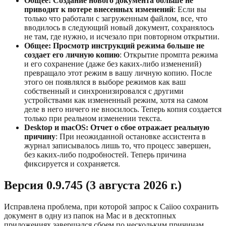
Общее: Создание нового документа больше не
приводит к потере внесенных изменений
: Если вы
только что работали с загруженным файлом, все, что
вводилось в следующий новый документ, сохранялось
не там, где нужно, и исчезало при повторном открытии.
Общее: Просмотр инструкций режима больше не
создает его личную копию
: Открытие промпта режима
и его сохранение (даже без каких-либо изменений)
превращало этот режим в вашу личную копию. После
этого он появлялся в выборе режимов как ваш
собственный и синхронизировался с другими
устройствами как измененный режим, хотя на самом
деле в него ничего не вносилось. Теперь копия создается
только при реальном изменении текста.
Desktop и macOS: Отчет о сбое отражает реальную
причину
: При неожиданной остановке ассистента в
журнал записывалось лишь то, что процесс завершен,
без каких-либо подробностей. Теперь причина
фиксируется и сохраняется.
Версия 0.9.745 (3 августа 2026 г.)
Исправлена проблема, при которой запрос к Caiioo сохранить
документ в одну из папок на Mac и в десктопных
приложениях завершался сбоем по нескольким причинам