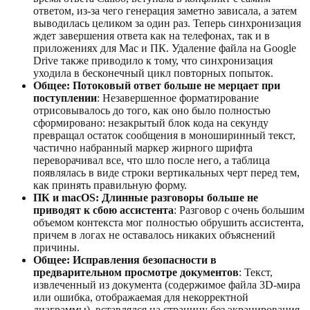
ответом, из-за чего генерация заметно зависала, а затем
выводилась целиком за один раз. Теперь синхронизация
ждет завершения ответа как на телефонах, так и в
приложениях для Mac и ПК. Удаление файла на Google
Drive также приводило к тому, что синхронизация
уходила в бесконечный цикл повторных попыток.
Общее: Потоковый ответ больше не мерцает при
поступлении
: Незавершенное форматирование
отрисовывалось до того, как оно было полностью
сформировано: незакрытый блок кода на секунду
превращал остаток сообщения в моноширинный текст,
частично набранный маркер жирного шрифта
переворачивал все, что шло после него, а таблица
появлялась в виде строки вертикальных черт перед тем,
как принять правильную форму.
ПК и macOS: Длинные разговоры больше не
приводят к сбою ассистента
: Разговор с очень большим
объемом контекста мог полностью обрушить ассистента,
причем в логах не оставалось никаких объяснений
причины.
Общее: Исправления безопасности в
предварительном просмотре документов
: Текст,
извлеченный из документа (содержимое файла 3D-мира
или ошибка, отображаемая для некорректной
диаграммы), вставлялся на страницу без экранирования.