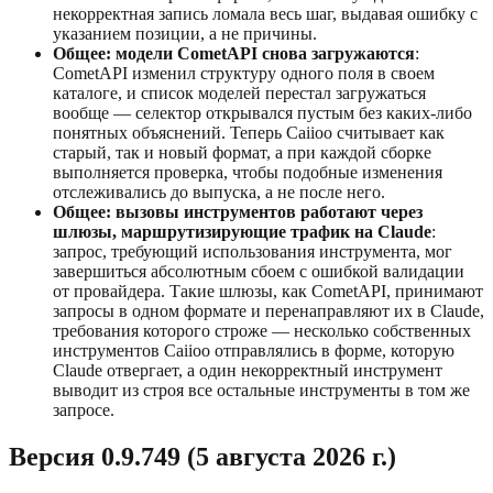
некорректная запись ломала весь шаг, выдавая ошибку с
указанием позиции, а не причины.
Общее: модели CometAPI снова загружаются
:
CometAPI изменил структуру одного поля в своем
каталоге, и список моделей перестал загружаться
вообще — селектор открывался пустым без каких-либо
понятных объяснений. Теперь Caiioo считывает как
старый, так и новый формат, а при каждой сборке
выполняется проверка, чтобы подобные изменения
отслеживались до выпуска, а не после него.
Общее: вызовы инструментов работают через
шлюзы, маршрутизирующие трафик на Claude
:
запрос, требующий использования инструмента, мог
завершиться абсолютным сбоем с ошибкой валидации
от провайдера. Такие шлюзы, как CometAPI, принимают
запросы в одном формате и перенаправляют их в Claude,
требования которого строже — несколько собственных
инструментов Caiioo отправлялись в форме, которую
Claude отвергает, а один некорректный инструмент
выводит из строя все остальные инструменты в том же
запросе.
Версия 0.9.749 (5 августа 2026 г.)