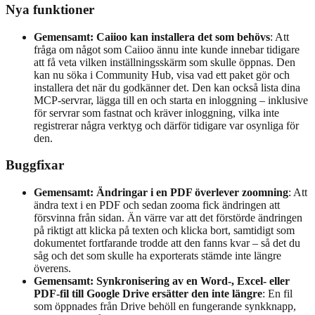
Nya funktioner
Gemensamt: Caiioo kan installera det som behövs
: Att
fråga om något som Caiioo ännu inte kunde innebar tidigare
att få veta vilken inställningsskärm som skulle öppnas. Den
kan nu söka i Community Hub, visa vad ett paket gör och
installera det när du godkänner det. Den kan också lista dina
MCP-servrar, lägga till en och starta en inloggning – inklusive
för servrar som fastnat och kräver inloggning, vilka inte
registrerar några verktyg och därför tidigare var osynliga för
den.
Buggfixar
Gemensamt: Ändringar i en PDF överlever zoomning
: Att
ändra text i en PDF och sedan zooma fick ändringen att
försvinna från sidan. Än värre var att det förstörde ändringen
på riktigt att klicka på texten och klicka bort, samtidigt som
dokumentet fortfarande trodde att den fanns kvar – så det du
såg och det som skulle ha exporterats stämde inte längre
överens.
Gemensamt: Synkronisering av en Word-, Excel- eller
PDF-fil till Google Drive ersätter den inte längre
: En fil
som öppnades från Drive behöll en fungerande synkknapp,