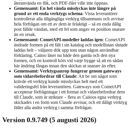
återanvända en flik, och PDF-filer ville inte öppnas.
Gemensamt: En hel vända misslyckas inte längre på
grund av ett enda verktygs schema
: Vissa leverantörer
kontrollerar alla tillgängliga verktyg tillsammans och avvisar
hela förfrågan om ett av dem är felaktigt – så en enda dålig
post fällde vändan, med ett fel som angav en position snarare
än en orsak.
Gemensamt: CometAPI-modeller laddas igen
: CometAPI
ändrade formen på ett fält i sin katalog och modellistan slutade
laddas helt – väljaren dök upp tom utan någon användbar
förklaring. Caiioo läser nu både den gamla och den nya
formen, och en kontroll körs vid varje bygge så att en sådan
här ändring fångas innan den skickas ut snarare än efter.
Gemensamt: Verktygsanrop fungerar genom gateways
som vidarebefordrar till Claude
: Att be om något som
krävde ett verktyg kunde misslyckas helt med ett
valideringsfel från leverantören. Gateways som CometAPI
accepterar förfrågningar i ett format och vidarebefordrar dem
till Claude, som är striktare – flera av Caiioos egna verktyg
skickades i en form som Claude avvisar, och ett dåligt verktyg
fäller alla andra verktyg i samma förfrågan.
Version 0.9.749 (5 augusti 2026)