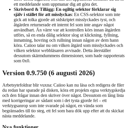
ett meddelande som uppmanar dig att göra det.
Skrivbord & Tillägg: En ogiltig selektor förklarar sig
själv i stället för att misslyckas
: En CSS-selektor som inte
gick att tolka gjorde att sidskriptet misslyckades tyst, och
åtgärden returnerade ett internt fel som inte angav något
användbart. Än värre var att kontrollen körs innan åtgärden
utförs, så en enda dålig selektor slog ut klickning, fyllning,
inmatning, hovring och rullning innan någon av dem hann
köra. Caiioo talar nu om vilken åtgärd som misslyckades och
vilken selektor webbläsaren avvisade. Detta återställer
dessutom skärmdummens dimensioner, som hade rapporterats
som 0x0.
Version 0.9.750 (6 augusti 2026)
Arbetsytefoldrar blir vuxna: Caiioo kan nu läsa och redigera de filer
du redan har sparade på disken, köra ett projekts egna verktygskedja
och den frågar innan den skriver över något. Dessutom en lång lista
med korrigeringar av sådant som i det tysta gjorde fel – ett
verktygsanrop som inte svarade på något, en vända som
begränsades till tio steg, ett fel som bara dök upp efter att du skickat
nästa meddelande.
Nya funktioner