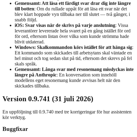
Gemensamt: Att läsa ett färdigt svar drar dig inte längre
till botten
: Om du rullade uppåt för att läsa ett svar när det
blev klart hoppade vyn tillbaka ner till slutet — två gånger, i
snabb följd.
iOS: Svar visas när de skrivs på varje anslutning
: Vissa
leverantörer levererade hela svaret på en gång istället för ord
för ord, eftersom listan över vilka som kunde strömma hade
blivit utdaterad.
Windows: Skalkommandon körs istället för att hänga sig
:
Ett kommando som skickades till arbetsytans skal väntade en
hel minut och tog sedan slut på tid, eftersom det skrevs på fel
skals språk.
Gemensamt: Långa svar med resonemang misslyckas inte
längre på Anthropic
: En konversation som innehöll
modellens eget resonemang kunde avvisas helt när den
skickades tillbaka.
Version 0.9.741 (31 juli 2026)
En uppföljning till 0.9.740 med tre korrigeringar för hur assistenten
kör verktyg.
Buggfixar