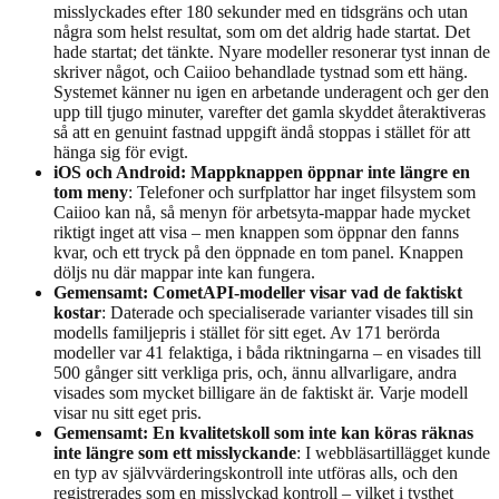
misslyckades efter 180 sekunder med en tidsgräns och utan
några som helst resultat, som om det aldrig hade startat. Det
hade startat; det tänkte. Nyare modeller resonerar tyst innan de
skriver något, och Caiioo behandlade tystnad som ett häng.
Systemet känner nu igen en arbetande underagent och ger den
upp till tjugo minuter, varefter det gamla skyddet återaktiveras
så att en genuint fastnad uppgift ändå stoppas i stället för att
hänga sig för evigt.
iOS och Android: Mappknappen öppnar inte längre en
tom meny
: Telefoner och surfplattor har inget filsystem som
Caiioo kan nå, så menyn för arbetsyta-mappar hade mycket
riktigt inget att visa – men knappen som öppnar den fanns
kvar, och ett tryck på den öppnade en tom panel. Knappen
döljs nu där mappar inte kan fungera.
Gemensamt: CometAPI-modeller visar vad de faktiskt
kostar
: Daterade och specialiserade varianter visades till sin
modells familjepris i stället för sitt eget. Av 171 berörda
modeller var 41 felaktiga, i båda riktningarna – en visades till
500 gånger sitt verkliga pris, och, ännu allvarligare, andra
visades som mycket billigare än de faktiskt är. Varje modell
visar nu sitt eget pris.
Gemensamt: En kvalitetskoll som inte kan köras räknas
inte längre som ett misslyckande
: I webbläsartillägget kunde
en typ av självvärderingskontroll inte utföras alls, och den
registrerades som en misslyckad kontroll – vilket i tysthet