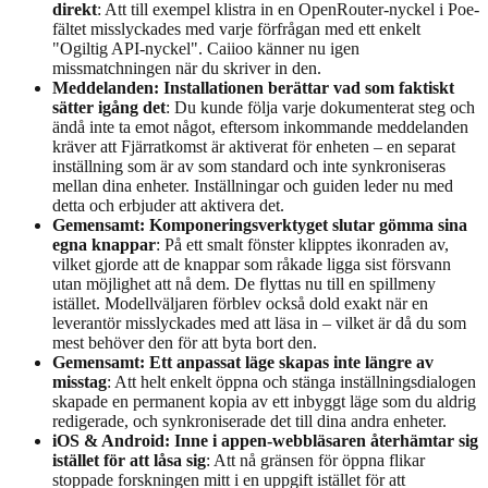
direkt
: Att till exempel klistra in en OpenRouter-nyckel i Poe-
fältet misslyckades med varje förfrågan med ett enkelt
"Ogiltig API-nyckel". Caiioo känner nu igen
missmatchningen när du skriver in den.
Meddelanden: Installationen berättar vad som faktiskt
sätter igång det
: Du kunde följa varje dokumenterat steg och
ändå inte ta emot något, eftersom inkommande meddelanden
kräver att Fjärratkomst är aktiverat för enheten – en separat
inställning som är av som standard och inte synkroniseras
mellan dina enheter. Inställningar och guiden leder nu med
detta och erbjuder att aktivera det.
Gemensamt: Komponeringsverktyget slutar gömma sina
egna knappar
: På ett smalt fönster klipptes ikonraden av,
vilket gjorde att de knappar som råkade ligga sist försvann
utan möjlighet att nå dem. De flyttas nu till en spillmeny
istället. Modellväljaren förblev också dold exakt när en
leverantör misslyckades med att läsa in – vilket är då du som
mest behöver den för att byta bort den.
Gemensamt: Ett anpassat läge skapas inte längre av
misstag
: Att helt enkelt öppna och stänga inställningsdialogen
skapade en permanent kopia av ett inbyggt läge som du aldrig
redigerade, och synkroniserade det till dina andra enheter.
iOS & Android: Inne i appen-webbläsaren återhämtar sig
istället för att låsa sig
: Att nå gränsen för öppna flikar
stoppade forskningen mitt i en uppgift istället för att