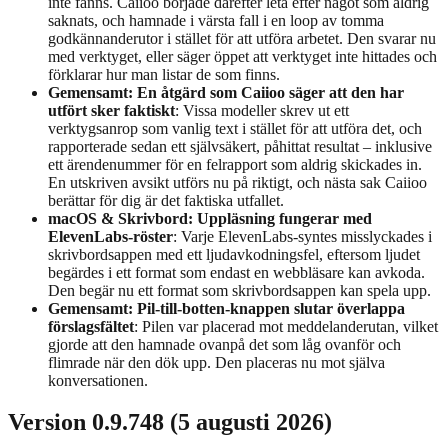
inte fanns. Caiioo började därefter leta efter något som aldrig
saknats, och hamnade i värsta fall i en loop av tomma
godkännanderutor i stället för att utföra arbetet. Den svarar nu
med verktyget, eller säger öppet att verktyget inte hittades och
förklarar hur man listar de som finns.
Gemensamt: En åtgärd som Caiioo säger att den har
utfört sker faktiskt
: Vissa modeller skrev ut ett
verktygsanrop som vanlig text i stället för att utföra det, och
rapporterade sedan ett självsäkert, påhittat resultat – inklusive
ett ärendenummer för en felrapport som aldrig skickades in.
En utskriven avsikt utförs nu på riktigt, och nästa sak Caiioo
berättar för dig är det faktiska utfallet.
macOS & Skrivbord: Uppläsning fungerar med
ElevenLabs-röster
: Varje ElevenLabs-syntes misslyckades i
skrivbordsappen med ett ljudavkodningsfel, eftersom ljudet
begärdes i ett format som endast en webbläsare kan avkoda.
Den begär nu ett format som skrivbordsappen kan spela upp.
Gemensamt: Pil-till-botten-knappen slutar överlappa
förslagsfältet
: Pilen var placerad mot meddelanderutan, vilket
gjorde att den hamnade ovanpå det som låg ovanför och
flimrade när den dök upp. Den placeras nu mot själva
konversationen.
Version 0.9.748 (5 augusti 2026)