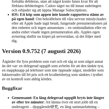
fortsätta debiteras, utan att något konto fanns kvar för att
förklara debiteringen. Caiioo säger nu till innan raderingen
och erbjuder sig att öppna Manage Subscriptions.
iOS: Ett köp som appen inte kunde rapportera stäms av
på egen hand
: Om bekräftelsen till våra servrar misslyckades
efter att Apple hade tagit betalt, fungerade prenumerationen på
den enheten och ingen annanstans – en ominstallation eller en
andra enhet visade ingen prenumeration alls. Apples egen
avisering slutför nu köpet på serversidan, så det följer med
dig.
Version 0.9.752 (7 augusti 2026)
Åtgärder för fyra problem som vart och ett såg ut som något annat
än det var: en delegerad uppgift som avbröts för att den tänkte tyst,
en mappknapp på telefoner som inte öppnade något, modeller som
fakturerades till fel pris och ett kvalitetsbetyg som sänktes i tysthet
av en kontroll som aldrig kördes.
Buggfixar
Gemensamt: En lång delegerad uppgift bryts inte längre
av efter tre minuter
: Att lämna över ett stort jobb till en
underagent – djupgående研究, en lång sammanfattning –