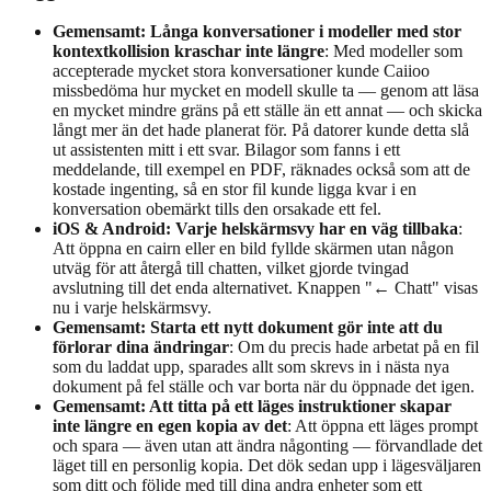
Gemensamt: Långa konversationer i modeller med stor
kontextkollision kraschar inte längre
: Med modeller som
accepterade mycket stora konversationer kunde Caiioo
missbedöma hur mycket en modell skulle ta — genom att läsa
en mycket mindre gräns på ett ställe än ett annat — och skicka
långt mer än det hade planerat för. På datorer kunde detta slå
ut assistenten mitt i ett svar. Bilagor som fanns i ett
meddelande, till exempel en PDF, räknades också som att de
kostade ingenting, så en stor fil kunde ligga kvar i en
konversation obemärkt tills den orsakade ett fel.
iOS & Android: Varje helskärmsvy har en väg tillbaka
:
Att öppna en cairn eller en bild fyllde skärmen utan någon
utväg för att återgå till chatten, vilket gjorde tvingad
avslutning till det enda alternativet. Knappen "← Chatt" visas
nu i varje helskärmsvy.
Gemensamt: Starta ett nytt dokument gör inte att du
förlorar dina ändringar
: Om du precis hade arbetat på en fil
som du laddat upp, sparades allt som skrevs in i nästa nya
dokument på fel ställe och var borta när du öppnade det igen.
Gemensamt: Att titta på ett läges instruktioner skapar
inte längre en egen kopia av det
: Att öppna ett läges prompt
och spara — även utan att ändra någonting — förvandlade det
läget till en personlig kopia. Det dök sedan upp i lägesväljaren
som ditt och följde med till dina andra enheter som ett