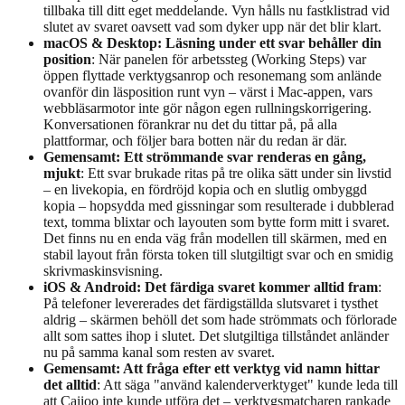
tillbaka till ditt eget meddelande. Vyn hålls nu fastklistrad vid
slutet av svaret oavsett vad som dyker upp när det blir klart.
macOS & Desktop: Läsning under ett svar behåller din
position
: När panelen för arbetssteg (Working Steps) var
öppen flyttade verktygsanrop och resonemang som anlände
ovanför din läsposition runt vyn – värst i Mac-appen, vars
webbläsarmotor inte gör någon egen rullningskorrigering.
Konversationen förankrar nu det du tittar på, på alla
plattformar, och följer bara botten när du redan är där.
Gemensamt: Ett strömmande svar renderas en gång,
mjukt
: Ett svar brukade ritas på tre olika sätt under sin livstid
– en livekopia, en fördröjd kopia och en slutlig ombyggd
kopia – hopsydda med gissningar som resulterade i dubblerad
text, tomma blixtar och layouten som bytte form mitt i svaret.
Det finns nu en enda väg från modellen till skärmen, med en
stabil layout från första token till slutgiltigt svar och en smidig
skrivmaskinsvisning.
iOS & Android: Det färdiga svaret kommer alltid fram
:
På telefoner levererades det färdigställda slutsvaret i tysthet
aldrig – skärmen behöll det som hade strömmats och förlorade
allt som sattes ihop i slutet. Det slutgiltiga tillståndet anländer
nu på samma kanal som resten av svaret.
Gemensamt: Att fråga efter ett verktyg vid namn hittar
det alltid
: Att säga "använd kalenderverktyget" kunde leda till
att Caiioo inte kunde utföra det – verktygsmatcharen rankade