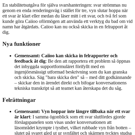
En stabilitetsutgåva för själva svarshanteringen: svar strömmas nu
genom en enda renderingsväg i stället för tre, vyn slutar hoppa när
ett svar är klart eller medan du läser mitt i ett svar, och två fel som
kunde göra Caiioo oförmögen att använda ett verktyg du bad om vid
namn har åtgärdats. Caiioo kan nu också skicka in en felrapport åt
dig.
Nya funktioner
Gemensamt: Caiioo kan skicka in felrapporter och
feedback åt dig
: Be den att rapportera ett problem så öppnas
det inbyggda supportformuläret förifyllt med en
ingenjörsmässigt utformad beskrivning som du kan granska
och skicka. Säg "bara skicka den" så – med ditt godkännande
– skickar den in ärendet direkt och bifogar konversationens
tekniska transkript så att teamet kan återskapa det du såg.
Felrättningar
Gemensamt: Vyn hoppar inte längre tillbaka när ett svar
är klart
: I samma ögonblick som ett svar slutfördes gjorde
förslagspanelen som visas under konversationen att
läsområdet krympte i tysthet, vilket rubbade vyn från botten –
slutet på svaret gled ut ur synfältet och skärmen tycktes studsa