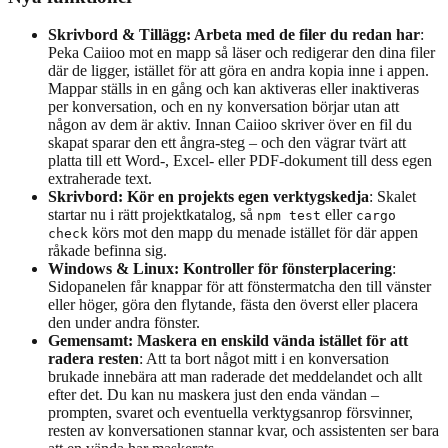
Skrivbord & Tillägg: Arbeta med de filer du redan har
:
Peka Caiioo mot en mapp så läser och redigerar den dina filer
där de ligger, istället för att göra en andra kopia inne i appen.
Mappar ställs in en gång och kan aktiveras eller inaktiveras
per konversation, och en ny konversation börjar utan att
någon av dem är aktiv. Innan Caiioo skriver över en fil du
skapat sparar den ett ångra-steg – och den vägrar tvärt att
platta till ett Word-, Excel- eller PDF-dokument till dess egen
extraherade text.
Skrivbord: Kör en projekts egen verktygskedja
: Skalet
startar nu i rätt projektkatalog, så
eller
npm test
cargo
körs mot den mapp du menade istället för där appen
check
råkade befinna sig.
Windows & Linux: Kontroller för fönsterplacering
:
Sidopanelen får knappar för att fönstermatcha den till vänster
eller höger, göra den flytande, fästa den överst eller placera
den under andra fönster.
Gemensamt: Maskera en enskild vända istället för att
radera resten
: Att ta bort något mitt i en konversation
brukade innebära att man raderade det meddelandet och allt
efter det. Du kan nu maskera just den enda vändan –
prompten, svaret och eventuella verktygsanrop försvinner,
resten av konversationen stannar kvar, och assistenten ser bara