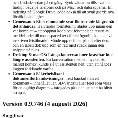
och landade sedan på en gång. Synk väntar nu tills svaret är
färdigt, både på telefoner och på Mac- och datorapparna. En
radering på Google Drive ledde också till att synk gjorde nya
försök i oändlighet.
Gemensamt: Ett strömmande svar flimrar inte längre när
det anländer
: Halvfärdig formatering ritades upp innan den
var komplett – ett oöppnat kodblock förvandlade resten av
meddelandet till monospaced text för ett ögonblick, en delvis
inskriven fetstilmarkör vände upp och ner på allt efter den,
och en tabell dök upp som en rad med streck innan den
snäppte på plats.
Desktop & macOS: Långa konversationer kraschar inte
längre assistenten
: En konversation med en mycket stor
mängd kontext kunde slå ut assistenten helt, utan att något i
loggen förklarade varför.
Gemensamt: Säkerhetsfixar i
dokumentförhandsvisningar
: Text hämtad från ett
dokument – innehållet i en 3D-världsfil eller felet som visas
för ett ogiltigt diagram – infogades på sidan utan att ha blivit
escapat.
Version 0.9.746 (4 augusti 2026)
Buggfixar