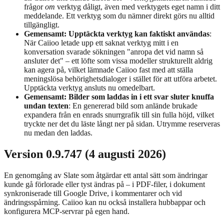
frågor
om
verktyg dåligt, även med verktygets eget namn i ditt
meddelande. Ett verktyg som du nämner direkt görs nu alltid
tillgängligt.
Gemensamt: Upptäckta verktyg kan faktiskt användas
:
När Caiioo letade upp ett saknat verktyg mitt i en
konversation svarade sökningen "anropa det vid namn så
ansluter det" – ett löfte som vissa modeller strukturellt aldrig
kan agera på, vilket lämnade Caiioo fast med att ställa
meningslösa behörighetsdialoger i stället för att utföra arbetet.
Upptäckta verktyg ansluts nu omedelbart.
Gemensamt: Bilder som laddas in i ett svar sluter knuffa
undan texten
: En genererad bild som anlände brukade
expandera från en enrads snurrgrafik till sin fulla höjd, vilket
tryckte ner det du läste långt ner på sidan. Utrymme reserveras
nu medan den laddas.
Version 0.9.747 (4 augusti 2026)
En genomgång av Slate som åtgärdar ett antal sätt som ändringar
kunde gå förlorade eller tyst ändras på – i PDF-filer, i dokument
synkroniserade till Google Drive, i kommentarer och vid
ändringsspårning. Caiioo kan nu också installera hubbappar och
konfigurera MCP-servrar på egen hand.