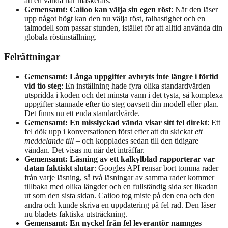
att en vända har maskerats.
Gemensamt: Caiioo kan välja sin egen röst
: När den läser
upp något högt kan den nu välja röst, talhastighet och en
talmodell som passar stunden, istället för att alltid använda din
globala röstinställning.
Felrättningar
Gemensamt: Långa uppgifter avbryts inte längre i förtid
vid tio steg
: En inställning hade fyra olika standardvärden
utspridda i koden och det minsta vann i det tysta, så komplexa
uppgifter stannade efter tio steg oavsett din modell eller plan.
Det finns nu ett enda standardvärde.
Gemensamt: En misslyckad vända visar sitt fel direkt
: Ett
fel dök upp i konversationen först efter att du skickat
ett
meddelande till
– och kopplades sedan till den tidigare
vändan. Det visas nu när det inträffar.
Gemensamt: Läsning av ett kalkylblad rapporterar var
datan faktiskt slutar
: Googles API rensar bort tomma rader
från varje läsning, så två läsningar av samma rader kommer
tillbaka med olika längder och en fullständig sida ser likadan
ut som den sista sidan. Caiioo tog miste på den ena och den
andra och kunde skriva en uppdatering på fel rad. Den läser
nu bladets faktiska utsträckning.
Gemensamt: En nyckel från fel leverantör namnges