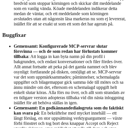
bredvid som stoppar körningen och skickar ditt meddelande
som en vanlig vända. Köade meddelanden indikerar detta
medan de väntar, och ett meddelande som körningen
avslutades utan att någonsin läsa markeras nu som ej levererat,
istället för att se exakt ut som ett som det har agerats på.
Buggfixar
Gemensamt: Konfigurerade MCP-servrar slutar
försvinna — och de som redan har förlustats kommer
tillbaka
: Att logga in kan byta namn på din profil i
bakgrunden, och endast konversationer och filer fördes över.
Allt annat fortsatte att peka på det gamla namnet och blev
osynligt: ​​fortfarande på disken, omöjligt att se. MCP-servrar
var det som uppmärksammades; påminnelser, schemalagda
uppgifter och bilagemappar gick samma öde till mötes och sa
ännu mindre om det, eftersom en schemalagd uppgift helt
enkelt slutar köras. Alla förs nu över, och allt som strandats av
en tidigare version adopteras tillbaka vid din nästa inloggning
istället för att behöva ställas in igen.
Gemensamt: En godkännandedialogruta som du faktiskt
kan svara på
: En bekräftelse med mycket innehåll — ett
långt förslag, en stor uppsättning verktygsargument — växte
förbi fönstret och tog bort dess knappar Accept och Reject