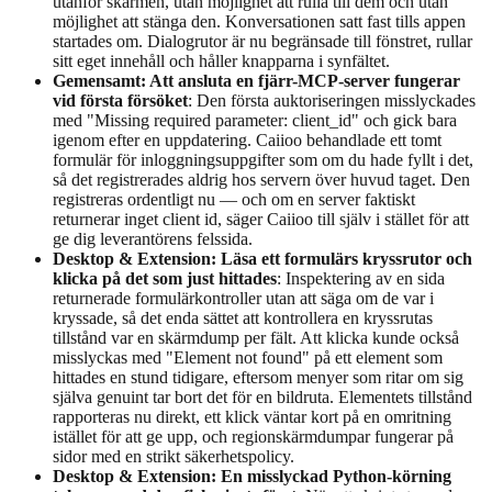
utanför skärmen, utan möjlighet att rulla till dem och utan
möjlighet att stänga den. Konversationen satt fast tills appen
startades om. Dialogrutor är nu begränsade till fönstret, rullar
sitt eget innehåll och håller knapparna i synfältet.
Gemensamt: Att ansluta en fjärr-MCP-server fungerar
vid första försöket
: Den första auktoriseringen misslyckades
med "Missing required parameter: client_id" och gick bara
igenom efter en uppdatering. Caiioo behandlade ett tomt
formulär för inloggningsuppgifter som om du hade fyllt i det,
så det registrerades aldrig hos servern över huvud taget. Den
registreras ordentligt nu — och om en server faktiskt
returnerar inget client id, säger Caiioo till själv i stället för att
ge dig leverantörens felssida.
Desktop & Extension: Läsa ett formulärs kryssrutor och
klicka på det som just hittades
: Inspektering av en sida
returnerade formulärkontroller utan att säga om de var i
kryssade, så det enda sättet att kontrollera en kryssrutas
tillstånd var en skärmdump per fält. Att klicka kunde också
misslyckas med "Element not found" på ett element som
hittades en stund tidigare, eftersom menyer som ritar om sig
själva genuint tar bort det för en bildruta. Elementets tillstånd
rapporteras nu direkt, ett klick väntar kort på en omritning
istället för att ge upp, och regionskärmdumpar fungerar på
sidor med en strikt säkerhetspolicy.
Desktop & Extension: En misslyckad Python-körning