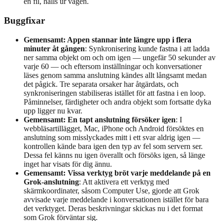
en fil, hålls ur vägen.
Buggfixar
Gemensamt: Appen stannar inte längre upp i flera
minuter åt gången
: Synkronisering kunde fastna i att ladda
ner samma objekt om och om igen — ungefär 50 sekunder av
varje 60 — och eftersom inställningar och konversationer
läses genom samma anslutning kändes allt långsamt medan
det pågick. Tre separata orsaker har åtgärdats, och
synkroniseringen stabiliseras istället för att fastna i en loop.
Påminnelser, färdigheter och andra objekt som fortsatte dyka
upp ligger nu kvar.
Gemensamt: En tapt anslutning försöker igen
: I
webbläsartillägget, Mac, iPhone och Android försöktes en
anslutning som misslyckades mitt i ett svar aldrig igen —
kontrollen kände bara igen den typ av fel som servern ser.
Dessa fel känns nu igen överallt och försöks igen, så länge
inget har visats för dig ännu.
Gemensamt: Vissa verktyg bröt varje meddelande på en
Grok-anslutning
: Att aktivera ett verktyg med
skärmkoordinater, såsom Computer Use, gjorde att Grok
avvisade varje meddelande i konversationen istället för bara
det verktyget. Deras beskrivningar skickas nu i det format
som Grok förväntar sig.