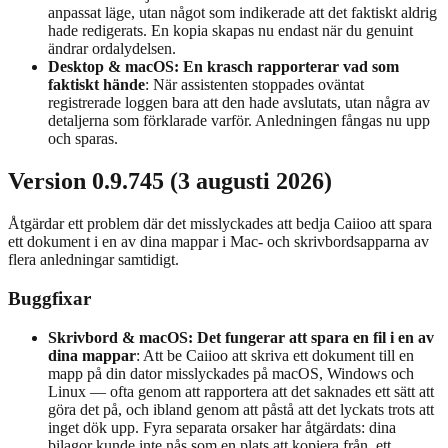
anpassat läge, utan något som indikerade att det faktiskt aldrig
hade redigerats. En kopia skapas nu endast när du genuint
ändrar ordalydelsen.
Desktop & macOS: En krasch rapporterar vad som
faktiskt hände
: När assistenten stoppades oväntat
registrerade loggen bara att den hade avslutats, utan några av
detaljerna som förklarade varför. Anledningen fångas nu upp
och sparas.
Version 0.9.745 (3 augusti 2026)
Åtgärdar ett problem där det misslyckades att bedja Caiioo att spara
ett dokument i en av dina mappar i Mac- och skrivbordsapparna av
flera anledningar samtidigt.
Buggfixar
Skrivbord & macOS: Det fungerar att spara en fil i en av
dina mappar
: Att be Caiioo att skriva ett dokument till en
mapp på din dator misslyckades på macOS, Windows och
Linux — ofta genom att rapportera att det saknades ett sätt att
göra det på, och ibland genom att påstå att det lyckats trots att
inget dök upp. Fyra separata orsaker har åtgärdats: dina
bilagor kunde inte nås som en plats att kopiera från, ett