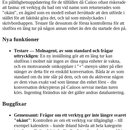
En pålitlighetsuppdatering för de tillfällen då Caiioo oftast riskerade
att fastna: ett verktyg du bad om vid namn som returnerades som
"okänt", en åtgärd som en modell enbart
berättade
att den utförde i
stället för att faktiskt göra det, och tal som misslyckades i
skrivbordsappen. Testare får dessutom de första kontrollerna för att
slutföra en lång tur på någon annan enhet än den du startade den på.
Nya funktioner
Testare — Molnagent, av som standard och frågar
uttryckligen
: En ny inställning gör att en lång tur kan
slutföras i molnet när ingen av dina egna enheter är vakna,
och en motsvarande omkopplare i "+"-menyn sätter på eller
stänger av detta för en enskild konversation. Båda är av som
standard om du inte slår på dem, och om du aktiverar någon
av dem visas exakt vad som lämnar din enhet först – din
konversation dekrypteras på Caiioos servrar medan turen
körs. Ingenting förändras när det gäller andras datahantering.
Buggfixar
Gemensamt: Frågor om ett verktyg ger inte längre svaret
"okänt"
: Kontrollen av om ett verktyg var tillgängligt – till
exempel kalendern – kunde ibland hävda att hela kategorin