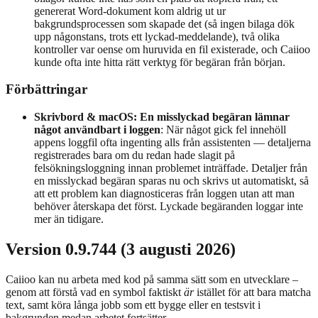
genererat Word-dokument kom aldrig ut ur
bakgrundsprocessen som skapade det (så ingen bilaga dök
upp någonstans, trots ett lyckad-meddelande), två olika
kontroller var oense om huruvida en fil existerade, och Caiioo
kunde ofta inte hitta rätt verktyg för begäran från början.
Förbättringar
Skrivbord & macOS: En misslyckad begäran lämnar
något användbart i loggen
: När något gick fel innehöll
appens loggfil ofta ingenting alls från assistenten — detaljerna
registrerades bara om du redan hade slagit på
felsökningsloggning innan problemet inträffade. Detaljer från
en misslyckad begäran sparas nu och skrivs ut automatiskt, så
att ett problem kan diagnosticeras från loggen utan att man
behöver återskapa det först. Lyckade begäranden loggar inte
mer än tidigare.
Version 0.9.744 (3 augusti 2026)
Caiioo kan nu arbeta med kod på samma sätt som en utvecklare –
genom att förstå vad en symbol faktiskt
är
istället för att bara matcha
text, samt köra långa jobb som ett bygge eller en testsvit i
bakgrunden medan arbetet fortsätter.