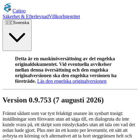
Caiioo
Säkerhet & Efterlevnad
Villkor
Integritet
🇸🇪
Svenska
Detta är en maskinöversättning av det engelska
originaldokumentet. Vid eventuella avvikelser
mellan denna översättning och den engelska
originalversionen ska den engelska versionen ha
företräde.
Läs den engelska originalversionen
Version 0.9.753 (7 augusti 2026)
Främst sådant som var tyst felaktigt snarare än synbart trasigt:
inställningar som försvann utan att säga till, en dialogruta du inte
kunde svara på, ett skript som misslyckades utan att tala om vad det
redan hade gjort. Plus mer än ett konto per leverantör, ett sätt att
avbryta en körning och alternativet att ta bort steggränsen helt och