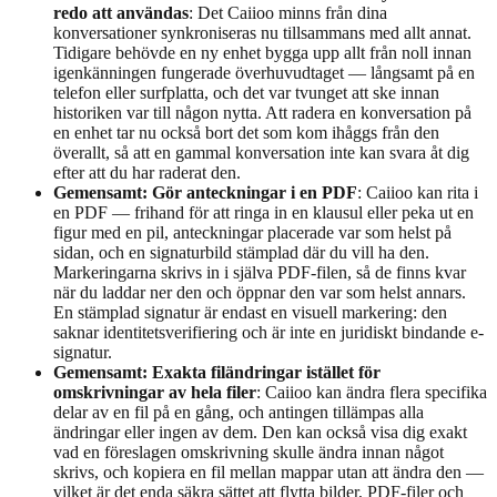
redo att användas
: Det Caiioo minns från dina
konversationer synkroniseras nu tillsammans med allt annat.
Tidigare behövde en ny enhet bygga upp allt från noll innan
igenkänningen fungerade överhuvudtaget — långsamt på en
telefon eller surfplatta, och det var tvunget att ske innan
historiken var till någon nytta. Att radera en konversation på
en enhet tar nu också bort det som kom ihåggs från den
överallt, så att en gammal konversation inte kan svara åt dig
efter att du har raderat den.
Gemensamt: Gör anteckningar i en PDF
: Caiioo kan rita i
en PDF — frihand för att ringa in en klausul eller peka ut en
figur med en pil, anteckningar placerade var som helst på
sidan, och en signaturbild stämplad där du vill ha den.
Markeringarna skrivs in i själva PDF-filen, så de finns kvar
när du laddar ner den och öppnar den var som helst annars.
En stämplad signatur är endast en visuell markering: den
saknar identitetsverifiering och är inte en juridiskt bindande e-
signatur.
Gemensamt: Exakta filändringar istället för
omskrivningar av hela filer
: Caiioo kan ändra flera specifika
delar av en fil på en gång, och antingen tillämpas alla
ändringar eller ingen av dem. Den kan också visa dig exakt
vad en föreslagen omskrivning skulle ändra innan något
skrivs, och kopiera en fil mellan mappar utan att ändra den —
vilket är det enda säkra sättet att flytta bilder, PDF-filer och