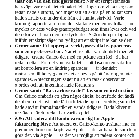
talar om vad den fick gjorts först
: När ett skript stannade
halvvägs var resultatet ett naket fel – inget om vilka steg som
redan hade slutförts, och inget sätt att skilja på en tolkat som
hade startats om under dig från ett vanligt skrivfel. Varje
körning rapporterar nu om den startade med en ny tolkat, hur
mycket av dess verktygsanropsbudget som finns kvar och vad
den skrev ut innan den misslyckades. Skärmdumpar tagna
inifrån ett skript säger nu tydligt att ett skript inte kan se dem.
Gemensamt: Ett upprepat verktygsresultat rapporteras
som en ny observation
: När ett resultat var identiskt med ett
tidigare, ersatte Caiioo det med en pekare som löd "du har
redan detta". För det vanliga fallet — att läsa om en sida för
att kontrollera att en ändring sparades — är identiskt
motsatsen till betryggande: det är bevis på att ändringen inte
sparades. Anteckningen säger nu att en färsk observation
gjordes och att ingenting hade förändrats.
Gemensamt: "Bara arkivera det" tas som en instruktion
:
Om Caiioo ombads att göra något direkt, bekräftade det ändå
detaljerna det just hade fått och letade upp ett verktyg som det
hade använt framgångsrikt en vända tidigare. Båda kliver nu
ur vägen när du redan har varit explicit.
iOS: Att radera ditt konto varnar dig för Apple-
fakturering först
: Att radera ett Caiioo-konto avslutar inte en
prenumeration som köpts via Apple — det är bara du som kan
göra det, via Apple — så det var möjligt att radera kontot och