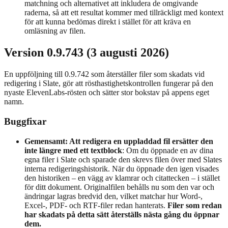
matchning och alternativet att inkludera de omgivande
raderna, så att ett resultat kommer med tillräckligt med kontext
för att kunna bedömas direkt i stället för att kräva en
omläsning av filen.
Version 0.9.743 (3 augusti 2026)
En uppföljning till 0.9.742 som återställer filer som skadats vid
redigering i Slate, gör att rösthastighetskontrollen fungerar på den
nyaste ElevenLabs-rösten och sätter stor bokstav på appens eget
namn.
Buggfixar
Gemensamt: Att redigera en uppladdad fil ersätter den
inte längre med ett textblock
: Om du öppnade en av dina
egna filer i Slate och sparade den skrevs filen över med Slates
interna redigeringshistorik. När du öppnade den igen visades
den historiken – en vägg av klamrar och citattecken – i stället
för ditt dokument. Originalfilen behålls nu som den var och
ändringar lagras bredvid den, vilket matchar hur Word-,
Excel-, PDF- och RTF-filer redan hanterats.
Filer som redan
har skadats på detta sätt återställs nästa gång du öppnar
dem.