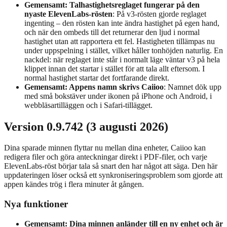
Gemensamt: Talhastighetsreglaget fungerar på den
nyaste ElevenLabs-rösten
: På v3-rösten gjorde reglaget
ingenting – den rösten kan inte ändra hastighet på egen hand,
och när den ombeds till det returnerar den ljud i normal
hastighet utan att rapportera ett fel. Hastigheten tillämpas nu
under uppspelning i stället, vilket håller tonhöjden naturlig. En
nackdel: när reglaget inte står i normalt läge väntar v3 på hela
klippet innan det startar i stället för att tala allt eftersom. I
normal hastighet startar det fortfarande direkt.
Gemensamt: Appens namn skrivs Caiioo
: Namnet dök upp
med små bokstäver under ikonen på iPhone och Android, i
webbläsartilläggen och i Safari-tillägget.
Version 0.9.742 (3 augusti 2026)
Dina sparade minnen flyttar nu mellan dina enheter, Caiioo kan
redigera filer och göra anteckningar direkt i PDF-filer, och varje
ElevenLabs-röst börjar tala så snart den har något att säga. Den här
uppdateringen löser också ett synkroniseringsproblem som gjorde att
appen kändes trög i flera minuter åt gången.
Nya funktioner
Gemensamt: Dina minnen anländer till en ny enhet och är