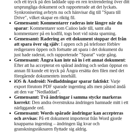
och ett tryck på den laddade upp en ren textrendering över ditt
ursprungliga dokument och rapporterade att det lyckats.
Synkronisering avbryts nu och hänvisar dig till "Spara till
Drive", vilket skapar en riktig fil.
Gemensamt: Kommentarer raderas inte längre när du
sparar
: Kommentarer som Caiioo lade till, samt alla
kommentarer på en kodfil, togs bort vid nästa sparning.
Gemensamt: Radering av ett dokument stoppar det från
att spara över sig själv
: I appen och på telefoner förblev
redigeraren öppen och fortsatte att spara i det dokument du
just hade raderat, och rapporterade "Sparat" varje gång.
Gemensamt: Ångra kan inte nå in i ett annat dokument
:
Efter att ha accepterat en spårad ändring och sedan öppnat en
annan fil kunde ett tryck på Ångra ersätta den filen med det
föregående dokumentets innehåll.
iOS & Android: Nedladdningar sparar faktiskt
: Varje
export förutom PDF sparade ingenting alls men påstod ändå
att den var "Nedladdad".
Gemensamt: Två ändringar i samma stycke markeras
korrekt
: Den andra överstrukna ändringen hamnade mitt i ett
närliggande ord.
Gemensamt: Words spårade ändringar kan accepteras
och avvisas
: På ett dokument importerat från Word gjorde
knapparna ingenting – ändringen låg kvar och
granskningsräknaren flyttade sig aldrig.