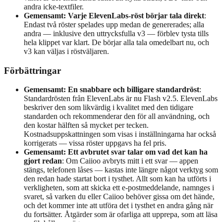
andra icke-textfiler.
Gemensamt: Varje ElevenLabs-röst börjar tala direkt
:
Endast två röster spelades upp medan de genererades; alla
andra — inklusive den uttrycksfulla v3 — förblev tysta tills
hela klippet var klart. De börjar alla tala omedelbart nu, och
v3 kan väljas i röstväljaren.
Förbättringar
Gemensamt: En snabbare och billigare standardröst
:
Standardrösten från ElevenLabs är nu Flash v2.5. ElevenLabs
beskriver den som likvärdig i kvalitet med den tidigare
standarden och rekommenderar den för all användning, och
den kostar hälften så mycket per tecken.
Kostnadsuppskattningen som visas i inställningarna har också
korrigerats — vissa röster uppgavs ha fel pris.
Gemensamt: Ett avbrutet svar talar om vad det kan ha
gjort redan
: Om Caiioo avbryts mitt i ett svar — appen
stängs, telefonen låses — kastas inte längre något verktyg som
den redan hade startat bort i tysthet. Allt som kan ha utförts i
verkligheten, som att skicka ett e-postmeddelande, namnges i
svaret, så varken du eller Caiioo behöver gissa om det hände,
och det kommer inte att utföra det i tysthet en andra gång när
du fortsätter. Åtgärder som är ofarliga att upprepa, som att läsa