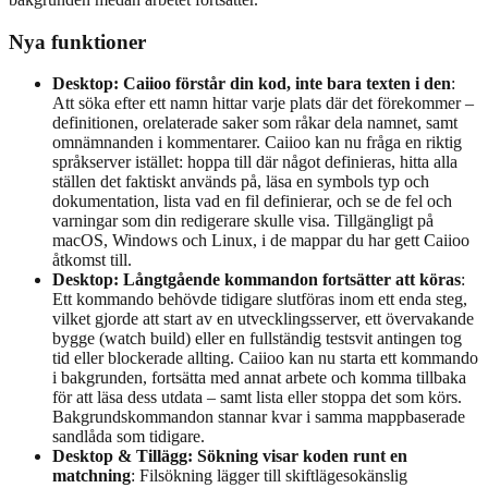
Nya funktioner
Desktop: Caiioo förstår din kod, inte bara texten i den
:
Att söka efter ett namn hittar varje plats där det förekommer –
definitionen, orelaterade saker som råkar dela namnet, samt
omnämnanden i kommentarer. Caiioo kan nu fråga en riktig
språkserver istället: hoppa till där något definieras, hitta alla
ställen det faktiskt används på, läsa en symbols typ och
dokumentation, lista vad en fil definierar, och se de fel och
varningar som din redigerare skulle visa. Tillgängligt på
macOS, Windows och Linux, i de mappar du har gett Caiioo
åtkomst till.
Desktop: Långtgående kommandon fortsätter att köras
:
Ett kommando behövde tidigare slutföras inom ett enda steg,
vilket gjorde att start av en utvecklingsserver, ett övervakande
bygge (watch build) eller en fullständig testsvit antingen tog
tid eller blockerade allting. Caiioo kan nu starta ett kommando
i bakgrunden, fortsätta med annat arbete och komma tillbaka
för att läsa dess utdata – samt lista eller stoppa det som körs.
Bakgrundskommandon stannar kvar i samma mappbaserade
sandlåda som tidigare.
Desktop & Tillägg: Sökning visar koden runt en
matchning
: Filsökning lägger till skiftlägesokänslig