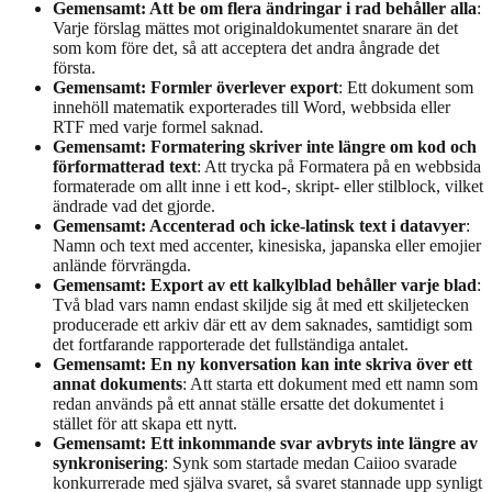
Gemensamt: Att be om flera ändringar i rad behåller alla
:
Varje förslag mättes mot originaldokumentet snarare än det
som kom före det, så att acceptera det andra ångrade det
första.
Gemensamt: Formler överlever export
: Ett dokument som
innehöll matematik exporterades till Word, webbsida eller
RTF med varje formel saknad.
Gemensamt: Formatering skriver inte längre om kod och
förformatterad text
: Att trycka på Formatera på en webbsida
formaterade om allt inne i ett kod-, skript- eller stilblock, vilket
ändrade vad det gjorde.
Gemensamt: Accenterad och icke-latinsk text i datavyer
:
Namn och text med accenter, kinesiska, japanska eller emojier
anlände förvrängda.
Gemensamt: Export av ett kalkylblad behåller varje blad
:
Två blad vars namn endast skiljde sig åt med ett skiljetecken
producerade ett arkiv där ett av dem saknades, samtidigt som
det fortfarande rapporterade det fullständiga antalet.
Gemensamt: En ny konversation kan inte skriva över ett
annat dokuments
: Att starta ett dokument med ett namn som
redan används på ett annat ställe ersatte det dokumentet i
stället för att skapa ett nytt.
Gemensamt: Ett inkommande svar avbryts inte längre av
synkronisering
: Synk som startade medan Caiioo svarade
konkurrerade med själva svaret, så svaret stannade upp synligt