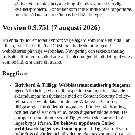
sänkte ett artefakts betyg och uppfattades som ett verkligt
kvalitetsproblem. Kontroller som inte kunde köras rapporteras
nu som sådana och utelämnas helt från betyget.
Version 0.9.751 (7 augusti 2026)
En enda fix för ett totalt avbrott: varje åtgärd som rörde en sida – att
klicka, fylla i ett fält, läsa DOM:en – hade slutat fungera i
webbläsaren på varje webbplats. Navigering och textextrahering
fortsatte att fungera, vilket är exakt anledningen till att det upplevdes
som opålitligt snarare än trasigt.
Buggfixar
Skrivbord & Tillägg: Webbläsarautomatisering fungerar
igen
: Att klicka, fylla i fält, inspektera sidan och ta skalade
skärmdumpar misslyckades med ett Content Security Policy-
fel på varje webbplats – inklusive Wikipedia. Chromes
tilläggsregler förbjuder att bygga kod från text vid körning,
och det var så var och en av dessa åtgärder nådde sidan. De
anropar nu funktioner som tillägget redan skickar med, så
inget byggs i farten.
Du behöver uppdatera Caiioo-
webbläsartillägget såväl som appen
– tillägget är det som
utför dessa åtgärder, och tills det uppdateras kommer du att se