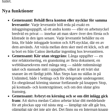
hållet.
Nya funktioner
Gemensamt: Behåll flera konton eller nycklar för samma
leverantör
: Varje leverantör höll reda på exakt en
inloggningsuppgift, så ett andra konto — eller en arbetsnyckel
bredvid en privat — innebar att man skrev över den första och
klistrade in den igen senare. Varje leverantör behåller nu en
lista, för både inloggade konton och API-nycklar, där en av
dem används. Att växla mellan dem sker med ett klick, och att
ta bort en från Caiioo återkallar ingenting hos leverantören.
Gemensamt: Kör utan steggräns
: Långa uppgifter — en
stor refaktorisering, en granskning av flera dokument, en
webbläsarsekvens med många steg — nådde rutinmässigt
taket och stannade mitt i uppgiften, vilket är ett tvärt slut
snarare än ett färdigt jobb. Max Steps kan nu ställas in på
Unlimited, både i Settings och för delegerade underagenter.
En obegränsad körning stannar fortfarande på knappen Stop,
på kostnads- och kontextgränser, och om den slutar göra
framsteg.
Gemensamt: Avbryt en körning och se om ditt inlägg gick
fram
: Att skriva medan Caiioo arbetar köar ditt meddelande
för att plockas upp vid nästa steg — lämpligt när allt går bra,
olämpligt när det inte gör det. Det finns nu en Interrupt-knapp