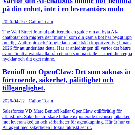
Varför din AI-chatbots minne hör hemma
på din enhet, inte i en leverantörs moln
2026-04-16
·
Caiioo Team
The Wall Street Journal publicerade en guide om att byta AI-
chatbotar och migrera det "minne" som din gamla bot har byggt upp
om dig. Anthropic och Google lanserade båda importverktyg i mars
2026 för att underlätta detta. Här är anledningen till varför det bättre
svaret är att använda alla från ett och samma ställe — med dina egna
nycklar och ditt eget minne.
Benioff om OpenClaw: Det som saknas är
förtroende, säkerhet, pålitlighet och
tillgänglighet.
2026-04-12
·
Caiioo Team
Salesforces VD Marc Benioff kallar OpenClaw otillförlitlig för
affärsbruk. Säkerhetsforskare hittade exponerade instanser, attacker
mot leveranskedjan och sårbarheter för agentkapning. Här är hur en
AI-agent med säkerheten i fokus faktiskt ser ut.