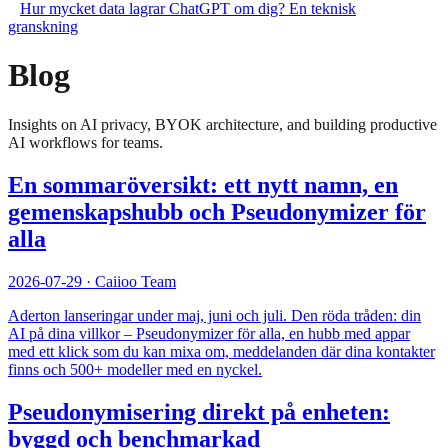
Hur mycket data lagrar ChatGPT om dig? En teknisk
granskning
Blog
Insights on AI privacy, BYOK architecture, and building productive
AI workflows for teams.
En sommaröversikt: ett nytt namn, en
gemenskapshubb och Pseudonymizer för
alla
2026-07-29
·
Caiioo Team
Aderton lanseringar under maj, juni och juli. Den röda tråden: din
AI på dina villkor – Pseudonymizer för alla, en hubb med appar
med ett klick som du kan mixa om, meddelanden där dina kontakter
finns och 500+ modeller med en nyckel.
Pseudonymisering direkt på enheten:
byggd och benchmarkad