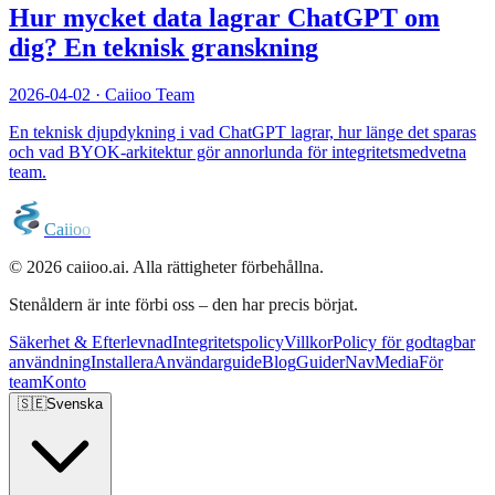
Hur mycket data lagrar ChatGPT om
dig? En teknisk granskning
2026-04-02
·
Caiioo Team
En teknisk djupdykning i vad ChatGPT lagrar, hur länge det sparas
och vad BYOK-arkitektur gör annorlunda för integritetsmedvetna
team.
C
a
i
i
o
o
© 2026 caiioo.ai. Alla rättigheter förbehållna.
Stenåldern är inte förbi oss – den har precis börjat.
Säkerhet & Efterlevnad
Integritetspolicy
Villkor
Policy för godtagbar
användning
Installera
Användarguide
Blog
Guider
Nav
Media
För
team
Konto
🇸🇪
Svenska