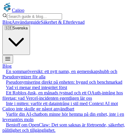
Caiioo
Blog
Användarguide
Säkerhet & Efterlevnad
🇸🇪
Svenska
Blog
En sommaröversikt: ett nytt namn, en gemenskapshubb och
Pseudonymizer för alla
Pseudonymisering direkt på enheten: byggd och benchmarkad
Vad vi menar med integritet först
Ett Roblox-fusk, en månads tystnad och ett OAuth-intrång hos
företag: vad Vercel-incidenten egentligen lär oss
Inte i mitten: varför ett dataintrång i stil med Context AI mot
Caiioo inte skulle ge något användbart
Varför din AI-chatbots minne hör hemma på din enhet, inte i en
leverantörs moln
Benioff om OpenClaw: Det som saknas är förtroende, säkerhet,
pålitlighet och tillgänglighet.