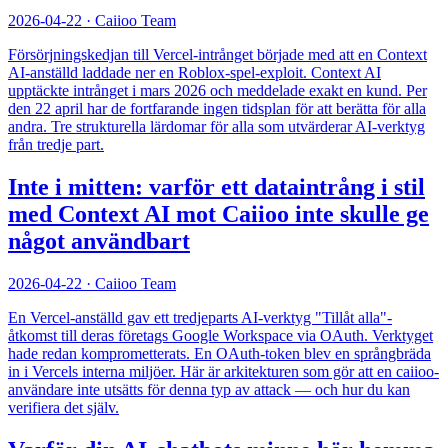
2026-04-22
·
Caiioo Team
Försörjningskedjan till Vercel-intrånget började med att en Context
AI-anställd laddade ner en Roblox-spel-exploit. Context AI
upptäckte intrånget i mars 2026 och meddelade exakt en kund. Per
den 22 april har de fortfarande ingen tidsplan för att berätta för alla
andra. Tre strukturella lärdomar för alla som utvärderar AI-verktyg
från tredje part.
Inte i mitten: varför ett dataintrång i stil
med Context AI mot Caiioo inte skulle ge
något användbart
2026-04-22
·
Caiioo Team
En Vercel-anställd gav ett tredjeparts AI-verktyg "Tillåt alla"-
åtkomst till deras företags Google Workspace via OAuth. Verktyget
hade redan komprometterats. En OAuth-token blev en språngbräda
in i Vercels interna miljöer. Här är arkitekturen som gör att en caiioo-
användare inte utsätts för denna typ av attack — och hur du kan
verifiera det själv.