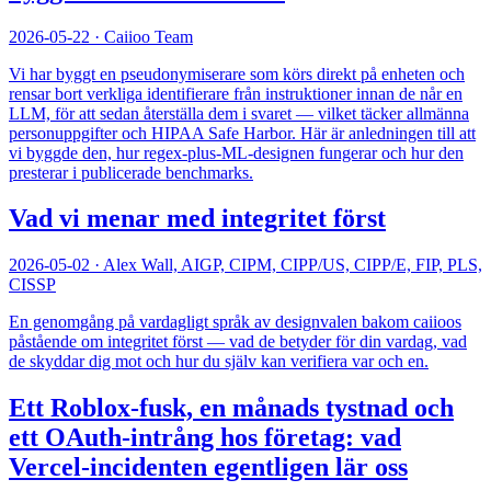
2026-05-22
·
Caiioo Team
Vi har byggt en pseudonymiserare som körs direkt på enheten och
rensar bort verkliga identifierare från instruktioner innan de når en
LLM, för att sedan återställa dem i svaret — vilket täcker allmänna
personuppgifter och HIPAA Safe Harbor. Här är anledningen till att
vi byggde den, hur regex-plus-ML-designen fungerar och hur den
presterar i publicerade benchmarks.
Vad vi menar med integritet först
2026-05-02
·
Alex Wall, AIGP, CIPM, CIPP/US, CIPP/E, FIP, PLS,
CISSP
En genomgång på vardagligt språk av designvalen bakom caiioos
påstående om integritet först — vad de betyder för din vardag, vad
de skyddar dig mot och hur du själv kan verifiera var och en.
Ett Roblox-fusk, en månads tystnad och
ett OAuth-intrång hos företag: vad
Vercel-incidenten egentligen lär oss