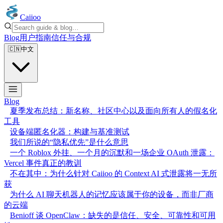
Caiioo
Blog
用户指南
信任与合规
🇨🇳
中文
Blog
夏季发布总结：新名称、社区中心以及面向所有人的假名化
工具
设备端匿名化器：构建与基准测试
我们所说的“隐私优先”是什么意思
一个 Roblox 外挂、一个月的沉默和一场企业 OAuth 泄露：
Vercel 事件真正的教训
不在其中：为什么针对 Caiioo 的 Context AI 式泄露将一无所
获
为什么 AI 聊天机器人的记忆应该属于你的设备，而非厂商
的云端
Benioff 谈 OpenClaw：缺失的是信任、安全、可靠性和可用