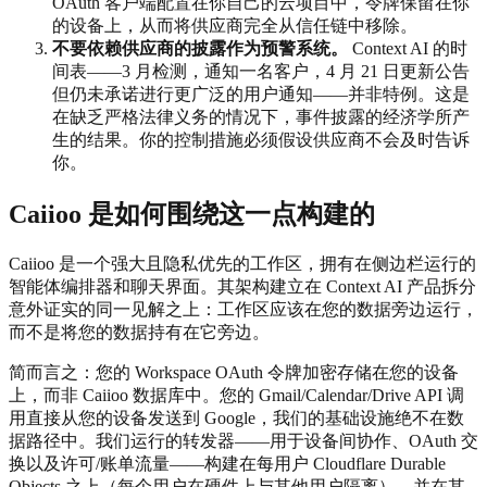
OAuth 客户端配置在你自己的云项目中，令牌保留在你
的设备上，从而将供应商完全从信任链中移除。
不要依赖供应商的披露作为预警系统。
Context AI 的时
间表——3 月检测，通知一名客户，4 月 21 日更新公告
但仍未承诺进行更广泛的用户通知——并非特例。这是
在缺乏严格法律义务的情况下，事件披露的经济学所产
生的结果。你的控制措施必须假设供应商不会及时告诉
你。
Caiioo 是如何围绕这一点构建的
Caiioo 是一个强大且隐私优先的工作区，拥有在侧边栏运行的
智能体编排器和聊天界面。其架构建立在 Context AI 产品拆分
意外证实的同一见解之上：工作区应该在您的数据旁边运行，
而不是将您的数据持有在它旁边。
简而言之：您的 Workspace OAuth 令牌加密存储在您的设备
上，而非 Caiioo 数据库中。您的 Gmail/Calendar/Drive API 调
用直接从您的设备发送到 Google，我们的基础设施绝不在数
据路径中。我们运行的转发器——用于设备间协作、OAuth 交
换以及许可/账单流量——构建在每用户 Cloudflare Durable
Objects 之上（每个用户在硬件上与其他用户隔离），并在其