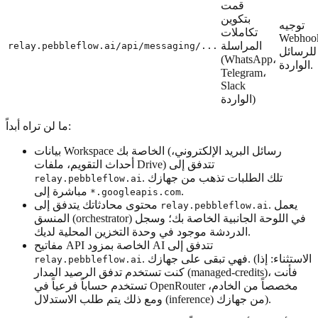
قمت
بتكوين
توجيه
تكاملات
Webhoo
المراسلة
relay.pebbleflow.ai/api/messaging/...
للرسائل
(WhatsApp،
الواردة.
Telegram،
Slack
الواردة)
ما لن تراه أبداً:
بيانات Workspace الخاصة بك (رسائل البريد الإلكتروني،
أحداث التقويم، ملفات Drive) تتدفق إلى
. تلك الطلبات تذهب من جهازك
relay.pebbleflow.ai
.
مباشرة إلى
*.googleapis.com
. يعمل
محتوى محادثاتك يتدفق إلى
relay.pebbleflow.ai
المنسق (orchestrator) في اللوحة الجانبية الخاصة بك؛ وسجل
الدردشة موجود في وحدة التخزين المحلية لديك.
مفاتيح API الخاصة بمزود AI تتدفق إلى
. فهي تبقى على جهازك. (الاستثناء: إذا
relay.pebbleflow.ai
كنت تستخدم تدفق الرصيد المدار (managed-credits)، فأنت
تستخدم حساباً فرعياً في OpenRouter مخصصاً من الخادم،
ومع ذلك يتم طلب الاستدلال (inference) من جهازك).