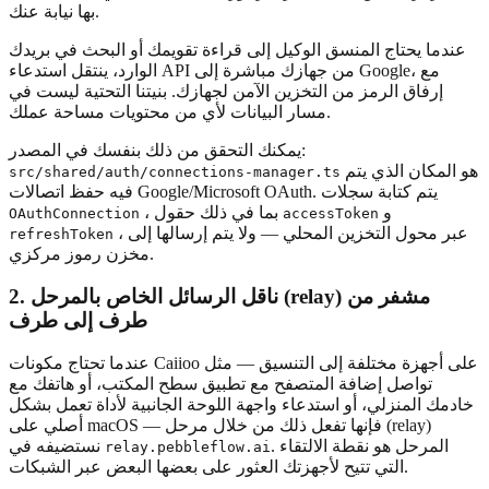
بها نيابة عنك.
عندما يحتاج المنسق الوكيل إلى قراءة تقويمك أو البحث في بريدك
الوارد، ينتقل استدعاء API من جهازك مباشرة إلى Google، مع
إرفاق الرمز من التخزين الآمن لجهازك. بنيتنا التحتية ليست في
مسار البيانات لأي من محتويات مساحة عملك.
يمكنك التحقق من ذلك بنفسك في المصدر:
هو المكان الذي يتم
src/shared/auth/connections-manager.ts
فيه حفظ اتصالات Google/Microsoft OAuth. يتم كتابة سجلات
و
، بما في ذلك حقول
OAuthConnection
accessToken
، عبر محول التخزين المحلي — ولا يتم إرسالها إلى
refreshToken
مخزن رموز مركزي.
2. ناقل الرسائل الخاص بالمرحل (relay) مشفر من
طرف إلى طرف
عندما تحتاج مكونات Caiioo على أجهزة مختلفة إلى التنسيق — مثل
تواصل إضافة المتصفح مع تطبيق سطح المكتب، أو هاتفك مع
خادمك المنزلي، أو استدعاء واجهة اللوحة الجانبية لأداة تعمل بشكل
أصلي على macOS — فإنها تفعل ذلك من خلال مرحل (relay)
. المرحل هو نقطة الالتقاء
نستضيفه في
relay.pebbleflow.ai
التي تتيح لأجهزتك العثور على بعضها البعض عبر الشبكات.