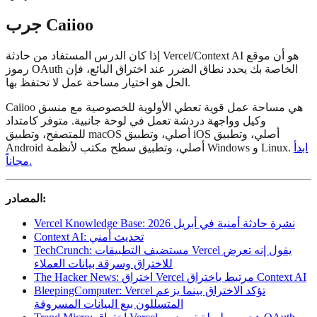
جرب Caiioo
إذا كان الدرس المستفاد من حادثة Vercel/Context AI هو أن موقع
رموز OAuth الخاصة بك يحدد نطاق الضرر عند اختراق البائع، فإن
الحل هو اختيار مساحة عمل لا تحتفظ بها.
Caiioo هي مساحة عمل قوية تعطي الأولوية للخصوصية مع منسق
وكيل وواجهة دردشة تعمل في لوحة جانبية. متوفر كامتداد
للمتصفح، وتطبيق macOS أصلي، وتطبيق iOS أصلي، وتطبيق
ابدأ
Android أصلي، وتطبيق سطح مكتب لأنظمة Windows و Linux.
مجاناً.
المصادر:
Vercel Knowledge Base: نشرة حادثة أمنية في أبريل 2026
Context AI: تحديث أمني
TechCrunch: مستضيف التطبيقات Vercel يقول إنه تعرض
للاختراق وسرقة بيانات العملاء
The Hacker News: اختراق Vercel مرتبط باختراق Context AI
BleepingComputer: Vercel تؤكد الاختراق بينما يزعم
المتسللون بيع البيانات المسروقة