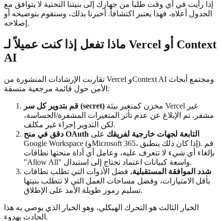
إذا رأيت في أي وقت طلباً من جهازك إلى بنيتنا التحتية لا يتوافق مع
الجدول أعلاه، فهذا يعتبر اكتشافاً. أخبرنا بذلك، وسنقوم بتوضيحه أو
إصلاحه.
ماذا تفعل إذا كنت عميلاً لـ Vercel أو Context
AI
تقاربت الإرشادات المنشورة من Vercel وContext AI ومجتمع أبحاث
الأمن حول قائمة مرجعية متسقة:
مخزن كمتغير بيئة Vercel غير
قم بتدوير كل سر (secret)
مشفر. تم الإبلاغ عن عدم تأثر المتغيرات المشفرة/الحساسة،
لكن التدوير إجراء غير مكلف.
دقق في منح OAuth التابعة لجهات خارجية لفريقك
على
Google Workspace (وMicrosoft 365، إذا كان ذلك ينطبق). قم
بإلغاء أي شيء لا تتعرف عليه، وعامل أي أداة منحتها نطاقات
"Allow All" واسعة كبيانات اعتماد تحتاج إلى استبدال.
شدد الموافقة المستقبلية.
فضل الأدوات التي تطلب نطاقات
بأقل الامتيازات، وفضل مساحات العمل التي لا تتطلب بنيتها
تسليم رموز طويلة الأمد على الإطلاق.
الخيار الثالث هو التحرك الهيكلي، وهو الخيار الذي يوصي به هذا
الحادث بهدوء.