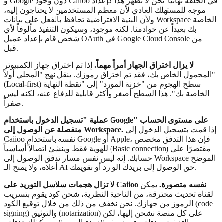
و Google دون وجود Caiioo في الحلقة نهائياً. نحن لا نظهر هذا كإعداد
موجه للمستهلك العادي لأن معظم المستخدمين لا يحتاجون إليه،
ولأن البنية الافتراضية تحافظ بالفعل على بيانات Workspace الخاصة
بك بعيداً عن خوادمنا. لكنه موجود، وسيكون التنفيذ مألوفاً لأي
شخص قام بإعداد عميل OAuth في Google Cloud Console من
قبل.
لا يزال اختراق الجهاز أمراً مهماً.
إذا تم اختراق جهاز الكمبيوتر
المحمول الخاص بك، فقد تم اختراق رموزك. ينقل نهج "المحلي أولاً"
(Local-first) سطح الهجوم من "خزنة المورد" إلى "نقطة النهاية
الخاصة بك". هذا السطح أصغر وأكثر قابلية للدفاع عنه، لكنه ليس
صفراً.
عملية "تسجيل الدخول باستخدام Google" على مستوى الحساب
إذا قمت بتسجيل الدخول إلى
منفصلة عن الوصول إلى Workspace.
Caiioo نفسه باستخدام Google أو Apple، فإن هذا التدفق مخصص
للهوية فقط وينشئ اتصالاً أساسياً (Basic connection) مقتصرًا على
حسابك. إنه ليس نفس مسار تدفق الوصول إلى Workspace الموضح
أعلاه، ولا يمنح الـ AI حق الوصول إلى بريدك الوارد أو تقويمك.
لا تزال هجمات سلاسل التوريد على Caiioo نفسه متصورة.
يمكن
لقناة تحديث مخترقة، من الناحية النظرية، شحن كود يقوم بتسريب
الرموز من جهازك. نحن نخفف من ذلك من خلال توقيع الكود (code
signing) والتوثيق (notarization) على كل منصة نشحن إليها، لكن