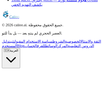
Trend Micro: اختراق Vercel — هجوم سلسلة توريد OAuth
يكشف التهديد الخفي
C
a
i
i
o
o
© 2026 caiioo.ai. جميع الحقوق محفوظة.
العصر الحجري لم ينتهِ بعد — بل بدأ للتو.
الثقة والامتثال
الخصوصية
الشروط
سياسة الاستخدام المقبول
تثبيت
دليل
الدروس التعليمية
المركز
الوسائط
للفرق
الحساب
Blog
المستخدم
العربية
🇸🇦