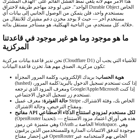
هذا الأمر مهم لأنه يلغي نمط الفشل القائم على "الهدف المشترك
الواحد". حتى لو وجد مهاجم طريقة لاختراق Durable Object الخاص
بمستخدم واحد، فلن يتمكن من الوصول الجانبي إلى بيانات أي
مستخدم آخر — حيث لا يوجد مخزن دعم مشترك للانتقال من
خلاله. كل مستخدم، من الناحية الهيكلية، هو مستأجر مستقل بذاته.
ما هو موجود وما هو غير موجود في قاعدتنا
المركزية
نحن ندير قاعدة بيانات مركزية (Cloudflare D1) للأشياء التي يجب أن
تكون مركزية. الصدق مهم هنا. تخزن قاعدة البيانات:
هوية الحساب:
بريدك الإلكتروني، وكلمة المرور المجزأة
(hashed) إذا كنت تستخدم تسجيل الدخول بالبريد/كلمة المرور،
ومعرف المزود الذي ترجعه Google/Apple/Microsoft إذا كنت
تستخدم زر تسجيل الدخول الاجتماعي.
حالة الفوترة:
معرف عميل Stripe الخاص بك، وفئة الاشتراك،
ومفتاح الترخيص، وحالة الاشتراك.
مفاتيح API لكل مستخدم لمزودي استنتاج الذكاء الاصطناعي
(OpenRouter تحديداً). هذه هي أوراق اعتماد مزود الاستنتاج —
وهي متميزة عن رموز OAuth الخاصة بـ Workspace. وهي
موجودة لتدفق الائتمانات المدارة وللمستخدمين الذين يرغبون
في إحضار مفتاح OpenRouter الخاص بهم لاستخدامه عبر