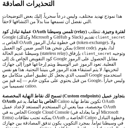
التحذيرات الصادقة
هذا نموذج تهديد مختلف، وليس درعاً سحرياً. إليك بعض التوضيحات
التي نفضل أن تسمعها منا بدلاً من اكتشافها لاحقاً.
عملية تبادل كود OAuth تلمس وسيطنا (relay) لفترة وجيزة.
تتطلب
Google (وكذلك Microsoft و GitHub و Slack) تقديم
client_secret
الخاص بـ OAuth في خطوة تبادل الرموز (token-exchange)، ولا
يمكن شحن هذا السر ضمن كود العميل (client code). لذا، يقوم
وتوجيه
وسيطنا عديم الحالة (stateless relay) بإرفاق
client_secret
كود التفويض الخاص بك إلى Google مقابل الحصول على الرموز
الفعلية. تعود الرموز عبر الوسيط ويتم إرجاعها فوراً إلى جهازك
لتخزينها. لا يتم استبقاء هذه الرموز في بنيتنا التحتية. هذا هو نفس
السبب الذي يجعل كل تطبيق أصلي متكامل مع Google استخدمته
من قبل يحتوي على مكون خادم — إنه قيد من Google، وليس خياراً
تصميمياً من caiioo.
تسمح لك نقاط النهاية المخصصة (Custom endpoints) بتجاوز عميل
OAuth الخاص بنا تماماً.
يدعم Caiioo تكوين نقاط نهاية OAuth
مخصصة، مما يعني أن المستخدم المستعد لإعداد عميل OAuth
الخاص به في Google Cloud Console (أو ما يعادله في Microsoft
Entra) يمكنه تجنب نطاقات OAuth الخاصة بـ Caiioo وخطوة التبادل
في وسيطنا تماماً. بمجرد التكوين، يكون تدفق المصادقة بين جهازك