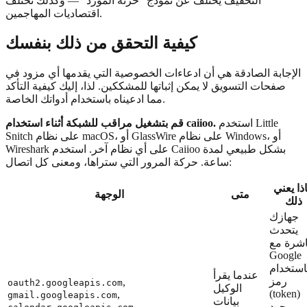
التخفيف يختلف عن نموذج "خزنة المورد" — وكذلك تختلف
اقتصاديات المهاجمين.
كيفية التحقق من ذلك بنفسك
الإجابة الصادقة هي أن ادعاءات الخصوصية التي يقدمها أي مزود في
صفحات التسويق لا يمكن إثباتها للمشككين. لذا، إليك كيفية التأكد
مما ادعيناه باستخدام أدواتك الخاصة.
استخدم Little
قم بتشغيل مراقب للشبكة أثناء استخدام caiioo.
Snitch على نظام macOS، أو GlassWire على نظام Windows، أو
Wireshark على أي نظام آخر. استخدم Caiioo بشكل طبيعي لمدة
ساعة. حركة المرور التي ستراها، ومعنى كل اتصال:
ذا يعني
متى
الوجهة
ذلك
جهازك
يتحدث
شرة مع
Google
استخدام
عندما يقرأ
رمز
,
oauth2.googleapis.com
الوكيل
(token)
,
gmail.googleapis.com
بيانات
موجود
,