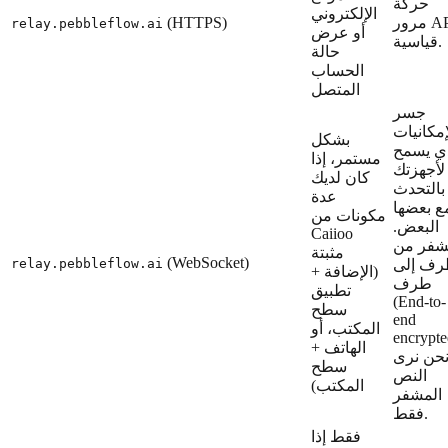
حركة
الإلكتروني
مرور API
(HTTPS)
relay.pebbleflow.ai
أو عرض
قياسية.
حالة
الحساب
المتصل
جسر
إمكانيات
بشكل
ي يسمح
مستمر، إذا
لأجهزتك
كان لديك
بالتحدث
عدة
ع بعضها
مكونات من
البعض.
Caiioo
فر من
مثبتة
(WebSocket)
ف إلى
relay.pebbleflow.ai
(الإضافة +
طرف
تطبيق
(End-to-
سطح
end
المكتب، أو
encrypte
الهاتف +
حن نرى
سطح
النص
المكتب)
المشفر
فقط.
فقط إذا