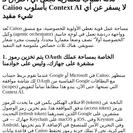
Caiioo بأسلوب Context AI لا يسفر عن أي
شيء مفيد
تُعد Caiioo مساحة عمل قوية تعطي الأولوية للخصوصية، مع منسق
وكيل (agentic orchestrator) وواجهة دردشة تعمل في لوحة جانبية.
"الخصوصية أولاً" تصف وضعاً معمارياً محدداً، وليست مجرد شعار
تسويقي. هناك ثلاث خصائص ملموسة قيد التنفيذ.
1. يتم تخزين رموز OAuth الخاصة بمساحة عملك
مشفرة على جهازك، وليس على خوادمنا
عندما تقوم بربط حساب Google أو Microsoft في Caiioo، ستظهر
لك شاشة موافقة OAuth القياسية من Google مع النطاقات
(scopes) التي تمنحها. حتى الآن، يبدو هذا مطابقاً تماماً لتفويض
Context AI.
الاختلاف الهيكلي يكمن في ما يحدث للرموز (tokens) الناتجة عن
تدفق الموافقة هذا. يتم تخزين رمز الوصول (access token) ورمز
التحديث (refresh token) اللذين تصدرهما Google مشفرين على
جهازك — في Keychain على macOS و iOS، وفي Keystore على
Android، وفي التخزين الآمن للمتصفح في الإضافة. لا يتم تخزينها
في قاعدة بيانات Caiioo المركزية. نحن لا نملك خزنة رموز تحتفظ