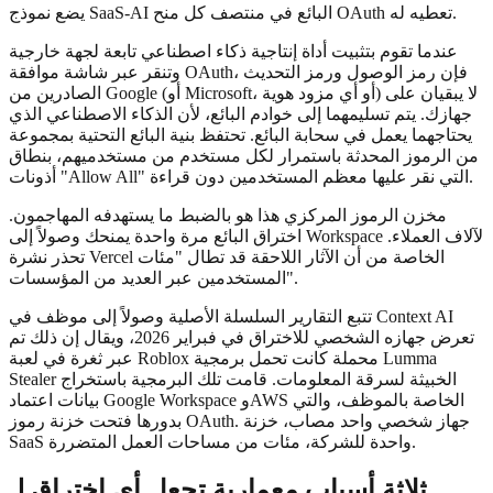
يضع نموذج SaaS-AI البائع في منتصف كل منح OAuth تعطيه له.
عندما تقوم بتثبيت أداة إنتاجية ذكاء اصطناعي تابعة لجهة خارجية
وتنقر عبر شاشة موافقة OAuth، فإن رمز الوصول ورمز التحديث
الصادرين من Google (أو Microsoft، أو أي مزود هوية) لا يبقيان على
جهازك. يتم تسليمهما إلى خوادم البائع، لأن الذكاء الاصطناعي الذي
يحتاجهما يعمل في سحابة البائع. تحتفظ بنية البائع التحتية بمجموعة
من الرموز المحدثة باستمرار لكل مستخدم من مستخدميهم، بنطاق
أذونات "Allow All" التي نقر عليها معظم المستخدمين دون قراءة.
مخزن الرموز المركزي هذا هو بالضبط ما يستهدفه المهاجمون.
اختراق البائع مرة واحدة يمنحك وصولاً إلى Workspace لآلاف العملاء.
تحذر نشرة Vercel الخاصة من أن الآثار اللاحقة قد تطال "مئات
المستخدمين عبر العديد من المؤسسات".
تتبع التقارير السلسلة الأصلية وصولاً إلى موظف في Context AI
تعرض جهازه الشخصي للاختراق في فبراير 2026، ويقال إن ذلك تم
عبر ثغرة في لعبة Roblox محملة كانت تحمل برمجية Lumma
Stealer الخبيثة لسرقة المعلومات. قامت تلك البرمجية باستخراج
بيانات اعتماد Google Workspace وAWS الخاصة بالموظف، والتي
بدورها فتحت خزنة رموز OAuth. جهاز شخصي واحد مصاب، خزنة
SaaS واحدة للشركة، مئات من مساحات العمل المتضررة.
ثلاثة أسباب معمارية تجعل أي اختراق لـ