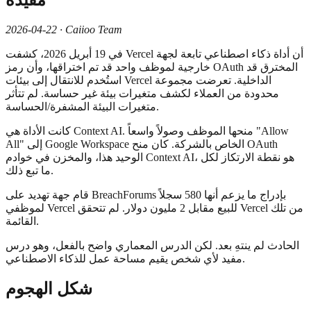
2026-04-22 · Caiioo Team
في 19 أبريل 2026، كشفت Vercel أن أداة ذكاء اصطناعي تابعة لجهة
خارجية لموظف واحد قد تم اختراقها، وأن رمز OAuth المخترق قد
استُخدم للانتقال إلى بيئات Vercel الداخلية. تعرضت مجموعة
محدودة من العملاء لكشف متغيرات بيئة غير حساسة. لم تتأثر
متغيرات البيئة المشفرة/الحساسة.
كانت الأداة هي Context AI. منحها الموظف وصولاً واسعاً "Allow
All" إلى Google Workspace الخاص بالشركة. كان منح OAuth
الوحيد هذا، والمخزن في خوادم Context AI، هو نقطة الارتكاز لكل
ما تبع ذلك.
قام جهة تهديد على BreachForums بإدراج ما يزعم أنها 580 سجلاً
لموظفي Vercel للبيع مقابل 2 مليون دولار. لم تتحقق Vercel من تلك
القائمة.
الحادث لم ينتهِ بعد. لكن الدرس المعماري واضح بالفعل، وهو درس
مفيد لأي شخص يقيم مساحة عمل للذكاء الاصطناعي.
شكل الهجوم