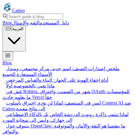
Caiioo
دليل المستخدم
الثقة والامتثال
Blog
العربية
🇸🇦
Blog
ملخص إصدارات الصيف: اسم جديد، مركز مجتمعي، ومبدل
الأسماء المستعارة للجميع
أداة إخفاء الهوية على الجهاز: البناء والقياس المرجعي
ماذا نعني بالخصوصية أولاً
غش في Roblox، شهر من الصمت، واختراق OAuth للمؤسسات:
ما يعلمه حادث Vercel حقاً
ليس في المنتصف: لماذا لن يؤدي اختراق بأسلوب Context AI ضد
Caiioo إلى نتائج مفيدة
لماذا تنتمي ذاكرة روبوت الدردشة الخاص بك بالذكاء الاصطناعي
إلى جهازك، وليس إلى سحابة المورد
بينيوف حول OpenClaw: ما ينقصنا هو الثقة والأمان والموثوقية
والتوافر.