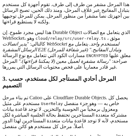
هذا المرحل مشفر من طرف إلى طرف. تقوم أجهزة كل مستخدم
بتبادل المفاتيح عبر غلاف المرحل، ومنذ ذلك الحين، تصبح الرسائل
بين أجهزتك نصاً مشفراً من منظور المرحل. يمكن للمرحل توجيهها
ولكنه لا يستطيع قراءتها.
هذا ليس مجرد طموح. إن Durable Object الذي يتعامل مع اتصالات
، موثق
WebSocket، وهو
cloud/relay/src/user-relay.ts
كالتالي:
"يدير اتصالات WebSocket لمستخدم واحد. يتعامل مع
الرسائل المشفرة E2E (غير شفافة للمرحل) وتبادل المفاتيح."
معلق عليها
مسارات الكود التي تتعامل مع نوع الرسالة
ENCRYPTED
صراحة:
"رسالة مشفرة لعميل معين (لا يمكننا قراءتها)."
المرحل
غير قادر معمارياً على فحص محتويات الرسائل التي يمررها.
3. المرحل أحادي المستأجر لكل مستخدم، حسب
التصميم
تم بناء مرحل Caiioo على Cloudflare Durable Objects. يحصل كل
خاص به — وهو جزء منفصل
مستخدم على مثيل
UserRelay
ومعزول برمجياً من الحوسبة والتخزين. لا توجد قاعدة بيانات
مشتركة متعددة المستأجرين تحتفظ بحالة الجلسة المباشرة لكل
مستخدم، لأنه لا توجد قاعدة بيانات متعددة المستأجرين لهذا الدور
أصلاً. مرحل كل مستخدم هو كائن منفصل.