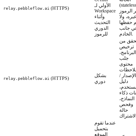
(stateless
الأولي لـ
(HTTPS)
relay.pebbleflow.ai
 الرموز
Workspace
بره، ولا
وأثناء
م حفظها
التحديث
ي جانب
الدوري
الخادم.
للرموز
تحقق من
ترخيص
لبرنامج،
جلب
محتوى
لاحظات
الإصدار /
بشكل
(HTTPS)
relay.pebbleflow.ai
دليل
دوري
مستخدم،
نات ذكاء
النماذج،
وفحص
حالة
عندما تقوم
بتحميل
الموقع