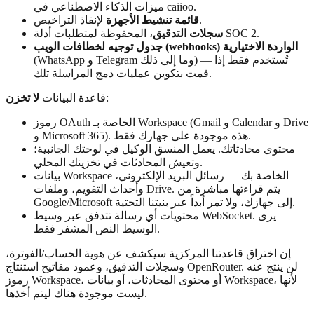
ميزات الذكاء الاصطناعي في caiioo.
لإنفاذ التراخيص.
قائمة تنشيط الأجهزة
، المحفوظة لمتطلبات أدلة SOC 2.
سجلات التدقيق
جدول توجيه لخطافات الويب (webhooks) الواردة الاختيارية
(WhatsApp و Telegram وما إلى ذلك) — تُستخدم فقط إذا
قمت بتكوين عمليات دمج المراسلة تلك.
:
قاعدة البيانات
لا تخزن
رموز OAuth الخاصة بـ Workspace (Gmail و Calendar و Drive
و Microsoft 365). هذه موجودة على جهازك فقط.
محتوى محادثاتك. يعمل المنسق الوكيل في لوحتك الجانبية؛
وتعيش المحادثات في تخزينك المحلي.
بيانات Workspace الخاصة بك — رسائل البريد الإلكتروني،
وأحداث التقويم، وملفات Drive. يتم قراءتها مباشرة من
Google/Microsoft إلى جهازك، ولا تمر أبداً عبر بنيتنا التحتية.
محتويات أي رسالة تتدفق عبر وسيط WebSocket. يرى
الوسيط النص المشفر فقط.
إن اختراق قاعدتنا المركزية سيكشف عن هوية الحساب/الفوترة،
وسجلات التدقيق، وعمود مفاتيح استنتاج OpenRouter. لن ينتج عنه
رموز Workspace، أو محتوى المحادثات، أو بيانات Workspace، لأنها
ليست موجودة هناك ليتم أخذها.