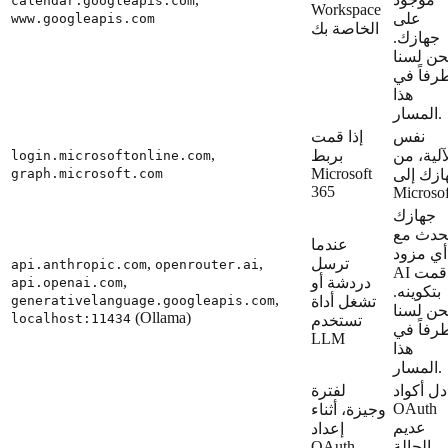
calendar.googleapis.com
Workspace
على
www.googleapis.com
الخاصة بك
جهازك.
حن لسنا
رفاً في
هذا
المسار.
نفس
إذا قمت
,
آلية، من
بربط
login.microsoftonline.com
Microsoft
ازك إلى
graph.microsoft.com
365
Microsof
جهازك
حدث مع
عندما
أي مزود
ترسل
,
,
api.anthropic.com
openrouter.ai
AI قمت
,
دردشة أو
api.openai.com
بتكوينه.
,
تشغل أداة
generativelanguage.googleapis.com
حن لسنا
(Ollama)
localhost:11434
تستخدم
رفاً في
LLM
هذا
المسار.
دل أكواد
لفترة
OAuth
وجيزة، أثناء
عديم
إعداد
الحالة
OAuth