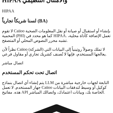
HIPAA والامتثال التنظيمي
HIPAA
لسنا شريكاً تجارياً (BA)
لا تقوم Caiioo بإنشاء أو استقبال أو صيانة أو نقل المعلومات الصحية
المحمية (PHI) كما هو محدد في HIPAA. تعمل الإضافة كأداة محلية،
تشبه محرر النصوص المحلي أو المتصفح.
نظراً لأن Caiioo (الشركة) لا تملك وصولاً روتينياً إلى البيانات التي
يعالجها المستخدم، فإنها لا تُصنف كشريك تجاري أو مقاول فرعي.
اتصال مباشر
اتصال تحت تحكم المستخدم
يتم إنشاء أي اتصال بنماذج LLM التابعة لجهات خارجية مباشرة من
جهاز المستخدم. لا تعمل Caiioo كوكيل أو وسيط لتدفقات البيانات
هذه. مفاتيح API الخاصة بك، وبيانات اعتمادك، واتصالك المباشر.