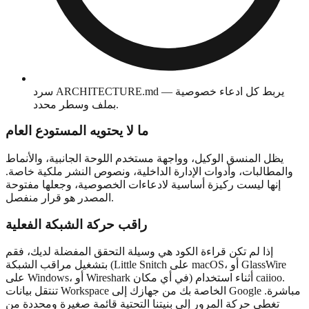
سرد ARCHITECTURE.md — يربط كل ادعاء خصوصية
بملف وسطر محدد.
ما لا يحتويه المستودع العام
يظل المنسق الوكيل، وواجهة مستخدم اللوحة الجانبية، والأنماط
والمطالبات، وأدوات الإدارة الداخلية، ونصوص النشر ملكية خاصة.
إنها ليست ركيزة أساسية لادعاءات الخصوصية، وجعلها مفتوحة
المصدر هو قرار منفصل.
راقب حركة الشبكة الفعلية
إذا لم تكن قراءة الكود هي وسيلة التحقق المفضلة لديك، فقم
بتشغيل مراقب الشبكة (Little Snitch على macOS، أو GlassWire
على Windows، أو Wireshark في أي مكان) أثناء استخدام caiioo.
تنتقل بيانات Workspace الخاصة بك من جهازك إلى Google مباشرة.
تغطي حركة المرور إلى بنيتنا التحتية قائمة صغيرة ومحددة من