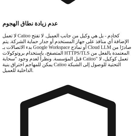
عدم زيادة نطاق الهجوم
لا تعمل Caiioo كخادم - بل هي وكيل من جانب العميل. لا تفتح
الإضافة أي منافذ على جهاز المستخدم أو جدار حماية الشركة. يتم
بدء الاتصالات بـ Google Workspace أو نماذج Cloud LLM صادرًا من
المتصفح، باستخدام بروتوكولات HTTPS/TLS المعتمدة بالفعل من
قبل المؤسسة. ونظراً لعدم وجود "سحابة Caiioo" تعمل كوكيل، لا
يمكن للمهاجم اختراق بنية Caiioo التحتية للوصول إلى الشبكة
الداخلية للعميل.