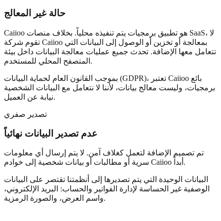
حالة غير المعالج
Caiioo هو تطبيق برمجيات يتم تنفيذه محلياً. بخلاف منصات SaaS، لا
تقوم شركة Caiioo بمعالجة أو تخزين أو الوصول إلى البيانات التي
تتعامل معها الإضافة. تحدث جميع عمليات معالجة البيانات داخل بيئة
المتصفح المحلي للمستخدم.
بموجب القانون العام لحماية البيانات (GDPR)، تعتبر Caiioo بائع
برمجيات، وليست معالج بيانات، لأننا لا نتعامل مع البيانات الشخصية
نيابة عن العميل.
تصدير صفري
عدم تصدير البيانات نهائياً
تم تصميم الإضافة لتعمل كغلاف آمن. لا يتم إرسال أي معلومات
سرية أو مطالبات أو بيانات شخصية إلى خوادم Caiioo أبداً.
البيانات الوحيدة التي يتم تصديرها إلى أنظمتنا تقتصر على البيانات
الوصفية غير الحساسة لإدارة الفواتير والحساب: البريد الإلكتروني،
واسم العرض، والصورة الرمزية.