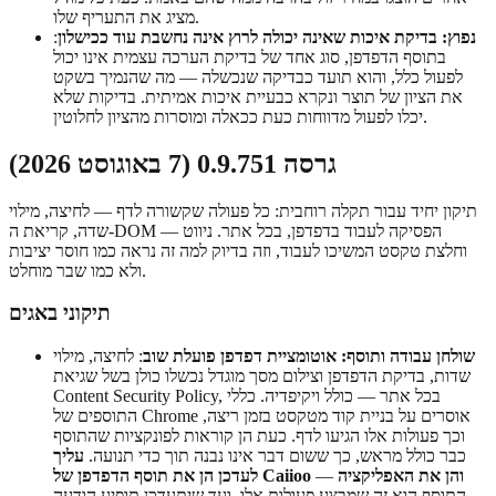
מציג את התעריף שלו.
נפוץ: בדיקת איכות שאינה יכולה לרוץ אינה נחשבת עוד ככישלון
:
בתוסף הדפדפן, סוג אחד של בדיקת הערכה עצמית אינו יכול
לפעול כלל, והוא תועד כבדיקה שנכשלה — מה שהנמיך בשקט
את הציון של תוצר ונקרא כבעיית איכות אמיתית. בדיקות שלא
יכלו לפעול מדווחות כעת ככאלה ומוסרות מהציון לחלוטין.
גרסה 0.9.751 (7 באוגוסט 2026)
תיקון יחיד עבור תקלה רוחבית: כל פעולה שקשורה לדף — לחיצה, מילוי
שדה, קריאת ה-DOM — הפסיקה לעבוד בדפדפן, בכל אתר. ניווט
וחלצת טקסט המשיכו לעבוד, וזה בדיוק למה זה נראה כמו חוסר יציבות
ולא כמו שבר מוחלט.
תיקוני באגים
שולחן עבודה ותוסף: אוטומציית דפדפן פועלת שוב
: לחיצה, מילוי
שדות, בדיקת הדפדפן וצילום מסך מוגדל נכשלו כולן בשל שגיאת
Content Security Policy, בכל אתר — כולל ויקיפדיה. כללי
התוספים של Chrome אוסרים על בניית קוד מטקסט בזמן ריצה,
וכך פעולות אלו הגיעו לדף. כעת הן קוראות לפונקציות שהתוסף
כבר כולל מראש, כך ששום דבר אינו נבנה תוך כדי תנועה.
עליך
לעדכן הן את תוסף הדפדפן של Caiioo והן את האפליקציה
—
התוסף הוא זה שמבצע פעולות אלו, ועד שיתעדכן תופיע הודעה