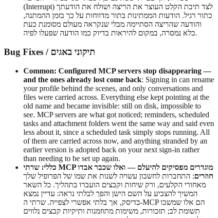
(Interrupt) לצד תיבת הקלט העוצר את הריצה ושולח את הודעתך
כתור רגיל. הודעות הממתינות בתור מדווחות על כך בזמן ההמתנה,
והודעה שהריצה הסתיימה מבלי שנקראה מעולם מסומנת כעת
כלא נמסרה, במקום להיראות בדיוק כמו הודעה שפעלו לפיה.
Bug Fixes / תיקוני באגים
Common: Configured MCP servers stop disappearing —
and the ones already lost come back
: Signing in can rename
your profile behind the scenes, and only conversations and
files were carried across. Everything else kept pointing at the
old name and became invisible: still on disk, impossible to
see. MCP servers are what got noticed; reminders, scheduled
tasks and attachment folders went the same way and said even
less about it, since a scheduled task simply stops running. All
of them are carried across now, and anything stranded by an
earlier version is adopted back on your next sign-in rather
than needing to be set up again.
כללי: שרתי MCP מוגדרים מפסיקים להיעלם — ואלו שכבר אבדו
חוזרים
: התחברות לחשבון עשויה לשנות את שמו של הפרופיל שלך
מאחורי הקלעים, ורק שיחות וקבצים הועברו בתהליך. כל השאר
המשיך להצביע על השם הישן והפך לבלתי נראה: עדיין נמצא
בדיסק, אך בלתי אפשרי לצפייה. שרתי ה-MCP הם אלו שמשכו
תשומת לב; תזכורות, משימות מתוזמנות ותיקיות קבצים נלווים