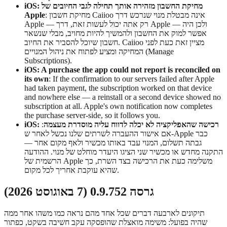
iOS: מחיקת החשבון מזהירה אותך תחילה לגבי החיובים של
: מחיקת חשבון Caiioo אינה מבטלת מנוי שנרכש דרך
Apple
Apple — רק אתה יכול לעשות זאת, דרך Apple — ולכן היה
אפשר למוק את החשבון ולהמשיך להיות מחויב, מבלי שנשאר
חשבון שיוכל להסביר את החיוב. Caiioo מציין זאת כעת לפני
המחיקה ומציע לפתוח את ניהול המנויים (Manage
Subscriptions).
iOS: A purchase the app could not report is reconciled on
its own
: If the confirmation to our servers failed after Apple
had taken payment, the subscription worked on that device
and nowhere else — a reinstall or a second device showed no
subscription at all. Apple's own notification now completes
the purchase server-side, so it follows you.
iOS: רכישה שהאפליקציה לא יכלה לדווח עליה מוסדרת מעצמה
:
אם אישור ההעברה לשרתים שלנו נכשל לאחר ש-Apple כבר
גבתה תשלום, המנוי עבד באותו מכשיר ולאף מקום אחר —
התקנה מחדש או מכשיר שני הציגו היעדר מוחלט של מנוי. ההודעה
הרשמית של Apple משלימה כעת את הרכישה בצד השרת, כך
שהיא עוקבת אחריך לכל מקום.
גרסה 0.9.752 (7 באוגוסט 2026)
תיקונים לארבעה דברים שכל אחד מהם נראה כמו משהו אחר ממה
שהיה בפועל: משימה מואצלת שהופסקה עקב חשיבה בשקט, כפתור