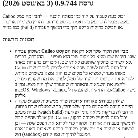
גרסה 0.9.744 (3 באוגוסט 2026)
Caiioo יכול כעת לעבוד על קוד כמו מפתח תוכנה — להבין מה סמל
באמת
מבלי להסתפק בהתאמת טקסט גרידא, ולהריץ משימות ארוכות
כמו בנייה (build) או חבילת בדיקות ברקע תוך כדי המשך העבודה.
תכונות חדשות
שולחן עבודה: Caiioo מבין את הקוד שלך ולא רק את הטקסט
שבו
: חיפוש שם מוצא כל מקום שבו הוא מופיע — ההגדרה, דברים
לא קשורים שחלקי שותפים לאותו שם, ואזכורים בהערות כאחד.
Caiioo יכול כעת לפנות לשרת שפה אמיתי: לקפוץ למקום שבו
משהו מוגדר, למצוא כל מקום שבו הוא נמצא בשימוש אמיתי,
לקרוא את הטיפוס והתיעוד של סמל, לפרט את מה שקובץ מגדיר,
ולהציג את השגיאות והאזהרות שהעורך שלך היה מציג. זמין ב-
macOS, Windows ו-Linux, על התיקיות שהענקת ל-Caiioo גישה
אליהן.
שולחן עבודה: פקודות ארוכות טווח ממשיכות לפעול
: פקודה
הייתה חייבת להסתיים בתוך שלב יחיד, כך שהפעלת שרת פיתוח,
בניית מעקב (watch build) או חבילת בדיקות מלאה גרמו לפקיעת
זמן או להשהיית הכול. Caiioo יכול כעת להפעיל פקודה ברקע,
להמשיך בעבודות אחרות, ולחזור כדי לקרוא את הפלט שלה — וכן
לרשום או לעצור את מה שרץ. פקודות ברקע נשארות באותו ארגז
חול (sandbox) המוגבל לתיקיות כמו קודם.