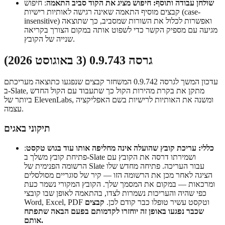
שולחן עבודה ותוסף: חיפוש מציג את הקוד סביב התאמה
: חיפוש
קבצים מוסיף התאמה שאינה רגישה לאותיות רישיות (case-
insensitive) ואפשרות לכלול את השורות שמסביב, כך שתוצאה
מגיעה עם מספיק הקשר כדי לשפוט אותה במקום הצורך בקריאה
שנייה של הקובץ.
גרסה 0.9.743 (3 באוגוסט 2026)
עדכון המשך לגרסה 0.9.742 המשחזר קבצים שנפגעו כתוצאה מעריכתם
ב-Slate, מתקן את בקרת מהירות הקול כך שתעבוד עם הקול החדש
ביותר של ElevenLabs, ומשנה את האותיות לרישיות בשם האפליקציה
עצמה.
תיקוני באגים
כללי: עריכת קובץ שהועלה אינה מחליפה אותו עוד בגוש טקסט
:
פתיחת קובץ משלך ב-Slate ושמירתו דרסה את הקובץ עם
הרשומה הפנימית של Slate עבור העריכה. פתיחה מחדש שלו
הציגה לאחר מכן את הרשומה הזו — קיר של סוגריים מסולסלים
ומרכאות — במקום את המסמך שלך. הקובץ המקורי נשמר כעת
כפי שהיה והעריכות נשמרות לצדו, בהתאמה לאופן שבו קובצי
Word, Excel, PDF וטקסט עשיר טופלו כבר קודם לכן.
קבצים
שכבר נפגעו באופן זה יוחזרו לקדמותם בפעם הבאה שתפתח
אותם.