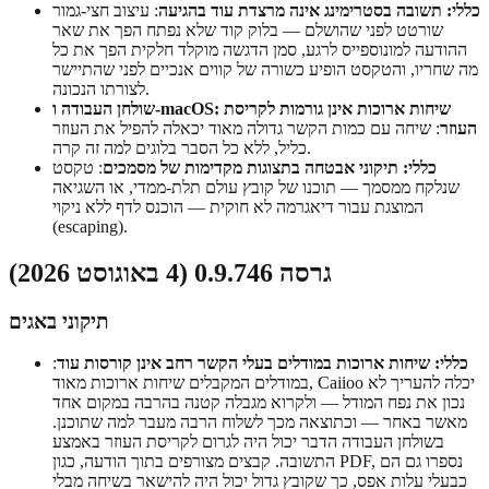
כללי: תשובה בסטרימינג אינה מרצדת עוד בהגיעה
: עיצוב חצי-גמור
שורטט לפני שהושלם — בלוק קוד שלא נפתח הפך את שאר
ההודעה למונוספייס לרגע, סמן הדגשה מוקלד חלקית הפך את כל
מה שחריו, והטקסט הופיע כשורה של קווים אנכיים לפני שהתיישר
לצורתו הנכונה.
שולחן העבודה ו-macOS: שיחות ארוכות אינן גורמות לקריסת
העוזר
: שיחה עם כמות הקשר גדולה מאוד יכאלה להפיל את העוזר
כליל, ללא כל הסבר בלוגים למה זה קרה.
כללי: תיקוני אבטחה בתצוגות מקדימות של מסמכים
: טקסט
שנלקח ממסמך — תוכנו של קובץ עולם תלת-ממדי, או השגיאה
המוצגת עבור דיאגרמה לא חוקית — הוכנס לדף ללא ניקוי
(escaping).
גרסה 0.9.746 (4 באוגוסט 2026)
תיקוני באגים
כללי: שיחות ארוכות במודלים בעלי הקשר רחב אינן קורסות עוד
:
במודלים המקבלים שיחות ארוכות מאוד, Caiioo יכלה להעריך לא
נכון את נפח המודל — ולקרוא מגבלה קטנה בהרבה במקום אחד
מאשר באחר — וכתוצאה מכך לשלוח הרבה מעבר למה שתוכנן.
בשולחן העבודה הדבר יכול היה לגרום לקריסת העוזר באמצע
התשובה. קבצים מצורפים בתוך הודעה, כגון PDF, נספרו גם הם
כבעלי עלות אפס, כך שקובץ גדול יכול היה להישאר בשיחה מבלי