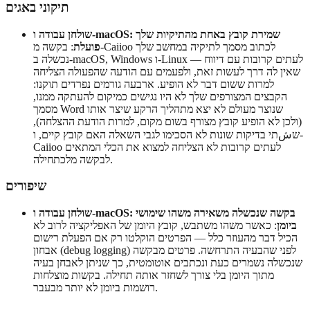
תיקוני באגים
שולחן עבודה ו-macOS: שמירת קובץ באחת מהתיקיות שלך
פועלת
: בקשה מ-Caiioo לכתוב מסמך לתיקיה במחשב שלך
נכשלה ב-macOS, Windows ו-Linux — לעתים קרובות עם דיווח
שאין לה דרך לעשות זאת, ולפעמים עם הודעה שהפעולה הצליחה
למרות ששום דבר לא הופיע. ארבעה גורמים נפרדים תוקנו:
הקבצים המצורפים שלך לא היו נגישים כמיקום להעתקה ממנו,
מסמך Word שנוצר מעולם לא יצא מתהליך הרקע שיצר אותו
(ולכן לא הופיע קובץ מצורף בשום מקום, למרות הודעת ההצלחה),
שشתי בדיקות שונות לא הסכימו לגבי השאלה האם קובץ קיים, ו-
Caiioo לעתים קרובות לא הצליחה למצוא את הכלי המתאים
לבקשה מלכתחילה.
שיפורים
שולחן עבודה ו-macOS: בקשה שנכשלה משאירה משהו שימושי
ביומן
: כאשר משהו משתבש, קובץ היומן של האפליקציה לרוב לא
הכיל דבר מהעוזר כלל — הפרטים הוקלטו רק אם הפעלת רישום
אבחון (debug logging) לפני שהבעיה התרחשה. פרטים מבקשה
שנכשלה נשמרים כעת ונכתבים אוטומטית, כך שניתן לאבחן בעיה
מתוך היומן בלי צורך לשחזר אותה תחילה. בקשות מוצלחות
רושמות ביומן לא יותר מבעבר.