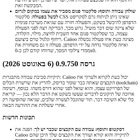
המבקשת זאת.
שולחן עבודה ותוסף: סלקטור פגום מסביר את עצמו במקום לגרום
לכשל בפעולה
: סלקטור CSS שאינו ניתן לניתוח גרם לסקריפט
הדפדפן להיכשל בשקט, והפעולה חזרה עם שגיאת מערכת פנימית
שלא ציינה שום דבר מועיל. גרוע מכך, הבדיקה רצה לפני הפעולה
עצמה, כך שסלקטור פגום אחד השבית לחיצה, מילוי, הקלדה,
ריחוף וגלגול טרם ביצועם. Caiioo מציגה כעת איזו פעולה נכשלה
ואיזה סלקטור נדחה על ידי הדפדפן. פעולה זו גם משחזרת את
ממדי צילומי המסך, שדווחו קודם לכן כ-0x0.
גרסה 0.9.750 (6 באוגוסט 2026)
תיקיות סביבת עבודה מתבגרות: Caiioo יכול כעת לקרוא ולערוך את
הקבצים שאתה כבר שומר בדיסק, להריץ את שרשרת הכלים (toolchain)
של הפרויקט עצמו, והוא שואל לפני שהוא דורס משהו. בנוסף, רשימה
ארוכה של תיקונים לדברים שעשו בשקט את הדבר הלא נכון — קריאת
כלי שלא השיבה דבר, תור שהוגבל לעשרה שלבים, שגיאה שהופיעה רק
אחרי ששלחת את ההודעה הבאה.
תכונות חדשות
דסקטופ ותוסף: עבודה עם הקבצים שכבר יש לך
: הפנה את
Caiioo לתיקייה והוא קורא ועורך את הקבצים שלך היכן שהם