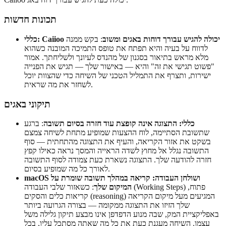
תכונות חדשות
כללי: Caiioo יכולה להגיש עבורך דוחות באגים ומשוב
: בקש ממנה
לדווח על בעיה והיא תפתח את טופס התמיכה המובנה כשהוא
מלא מראש בתיאור בסגנון של מהנדס לעיונך ולשליחתך. אמור
"פשוט תגישי את זה" והיא — באישור שלך — תגיש את הפנייה
ישירות, ותצרף את התמליל הטכני של השיחה כדי שהצוות יוכל
לשחזר את מה שראית.
תיקוני באגים
כללי: התצוגה אינה קופצת עוד חזרה בסיום תשובה
: ברגע
שתשובת הסתיימה, לוח ההצעות שמופיע מתחת לשיחה צמצם
בשקט את אזור הקריאה, והעיף את התצוגה מהתחתית — סוף
התשובה נגלל אל מחוץ לשדה הראייה והמסך נראה כאילו קפץ
חזרה להודעה שלך. התצוגה נשארת כעת צמודה לסוף התשובה
לאורך כל מה שמופיע בסיום.
macOS ושולחן העבודה: קריאה במהלך תשובה שומרת על
המיקום שלך
: כשאזור שלבי העבודה (Working Steps) פתוח,
קריאות כלים והסקים (reasoning) המגיעים מעל מיקום הקריאה
שלך הזיזו את התצוגה ממקומה — בצורה הגרועה ביותר
באפליקציית המק, שבה מנוע הדפדפן אינו מבצע תיקון גלילה משל
עצמו. השיחה מעגנת כעת את כל מה שאתה מסתכל עליו, בכל