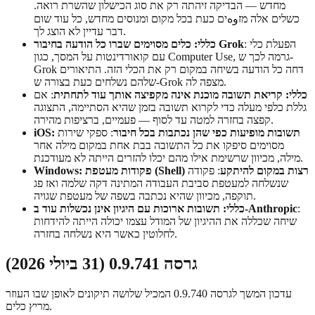
מחדש — הבדיקה זיהתה רק את סוג הכישלון שהשרת רואה.
כשלים אלה מזوهים כעת בכל מקום ומנוסים מחדש, כל עוד שום
דבר עדיין לא הוצג לך.
: הפעלת כלי
כללי: כלים מסוימים שברו כל הודעה בחיבור Grok
עם קואורדינטות על המסך, כגון Computer Use, גרמה לכך ש-
Grok דחה כל הודעה בשיחה במקום רק את הכלי הזה. התיאורים
שלהם נשלחים כעת בצורה ש-Grok מצפה לה.
כללי: קריאת תשובה מוכנת אינה מקפיצה אותך עוד לתחתית
: אם
גללת כלפי מעלה כדי לקרוא תשובה בזמן שהיא הסתיימה, התצוגה
קפצה בחזרה למטה עד לסוף — פעמיים, ברציפות מהירה.
iOS: תשובות מופיעות כפי שהן נכתבות בכל חיבור
: ספקי שירות
מסוימים סיפקו את כל התשובה בבת אחת במקום מילה אחר
מילה, מכיוון שרשימת אילו מהם יכלו להזרים הייתה לא מעודכנת.
Windows: פקודות מעטפת (Shell) רצות במקום להיתקע
: פקודה
שנשלחה למעטפת סביבת העבודה המתינה דקה שלמה ואז פג
תוקפה, מכיוון שהיא נכתבה בשפה של מעטפת שגויה.
:
כללי: תשובות ארוכות עם היגיון אינן נכשלות עוד ב-Anthropic
שיחה שכללה את ההיגיון של המודל עצמו יכולה הייתה להידחות
לחלוטין כאשר היא נשלחה בחזרה.
גרסה 0.9.741 (31 ביולי 2026)
עדכון המשך לגרסה 0.9.740 המכיל שלושה תיקונים לאופן שבו העוזר
מריץ כלים.