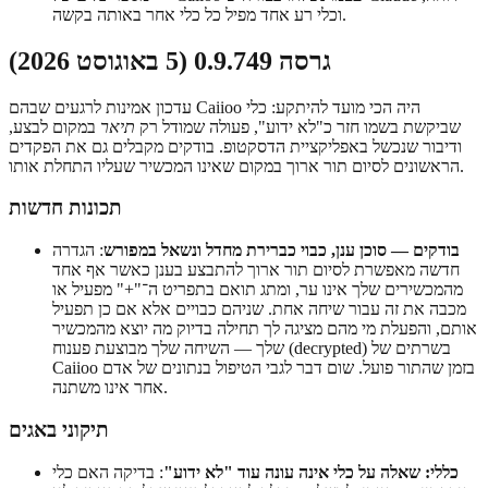
וכלי רע אחד מפיל כל כלי אחר באותה בקשה.
גרסה 0.9.749 (5 באוגוסט 2026)
עדכון אמינות לרגעים שבהם Caiioo היה הכי מועד להיתקע: כלי
שביקשת בשמו חזר כ"לא ידוע", פעולה שמודל רק
תיאר
במקום לבצע,
ודיבור שנכשל באפליקציית הדסקטופ. בודקים מקבלים גם את הפקדים
הראשונים לסיום תור ארוך במקום שאינו המכשיר שעליו התחלת אותו.
תכונות חדשות
בודקים — סוכן ענן, כבוי כברירת מחדל ונשאל במפורש
: הגדרה
חדשה מאפשרת לסיום תור ארוך להתבצע בענן כאשר אף אחד
מהמכשירים שלך אינו ער, ומתג תואם בתפריט ה־"+" מפעיל או
מכבה את זה עבור שיחה אחת. שניהם כבויים אלא אם כן תפעיל
אותם, והפעלת מי מהם מציגה לך תחילה בדיוק מה יוצא מהמכשיר
שלך — השיחה שלך מבוצעת פענוח (decrypted) בשרתים של
Caiioo בזמן שהתור פועל. שום דבר לגבי הטיפול בנתונים של אדם
אחר אינו משתנה.
תיקוני באגים
כללי: שאלה על כלי אינה עונה עוד "לא ידוע"
: בדיקה האם כלי