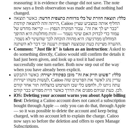
reassuring: it is evidence the change did not save. The note
now says a fresh observation was made and that nothing had
changed.
כללי: תוצאה חוזרת של כלי מדווחת כתצפית חדשה
: כאשר תוצאה
הייתה זהה לתוצאה קודמת, Caiioo החליף אותה במצביע שציין
"כבר יש לך את זה". עבור המקרה הנפוץ — קריאה מחדש של
עמוד כדי לבדוק האם שינוי נשמר — זהות מוחלטת היא ההיפך
המוחלט ממרגיעה: היא מהווה הוכחה לכך שהשינוי לא נשמר.
ההערה מציינת כעת שבוצעה תצפית רעננה וכי דבר לא השתנה.
Common: "Just file it" is taken as an instruction
: Asked to
do something directly, Caiioo would still confirm the details it
had just been given, and look up a tool it had used
successfully one turn earlier. Both now step out of the way
when you have already been explicit.
כללי: "פשוט תייק את זה" מובן כפקודה ישירה
: כאשר התבקש
לעשות משהו ישירות, Caiioo עדיין נהג לאשר את הפרטים שזה
עתה ניתנו לו, ולחפש כלי שבו השתמש בהצלחה תור אחד קודם
לכן. כעת שניהם מפנים את הדרך כאשר היית מפורש כבר קודם.
iOS: Deleting your account warns you about Apple billing
first
: Deleting a Caiioo account does not cancel a subscription
bought through Apple — only you can do that, through Apple
— so it was possible to delete the account and keep being
charged, with no account left to explain the charge. Caiioo
now says so before the deletion and offers to open Manage
Subscriptions.