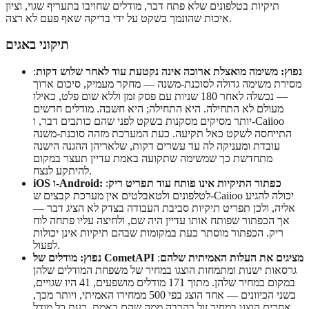
תיקיות בטלפונים שלא פתח דבר, מודלים שחויבו בתעריף שגוי, וציון
איכות שהונמך בשקט על ידי בדיקה שאף פעם לא רצה.
תיקוני באגים
נפוץ: משימה מואצלת ארוכה אינה נקטעת עוד לאחר שלוש דקות
:
מסירת משימה גדולה לסוכנת-משנה — מחקר מעמיק, סיכום ארוך
— נכשלה לאחר 180 שניות עם פסק זמן וללא שום פלט, כאילו
מעולם לא התחילה. היא התחילה; היא חשבה. מודלים חדשים
יותר מסיקים מסקנות בשקט לפני שהם כותבים דבר, ו-Caiioo
התייחסה לשקט כאל תקיעה. כעת המערכת מזהה סוכנת-משנה
עובדת ומעניקה לה עד עשרים דקות, שלאריהן ההגנה הישנה
מתחדשת כך שמשימה שתקועה באמת עדיין תעצר במקום
להיתקע לנצח.
iOS ו-Android: כפתור התיקיות אינו פותח עוד תפריט ריק
:
לטלפונים ולטאבלטים אין מערכת קבצים ש-Caiioo יכולה להגיע
אליה, ולכן תפריט תיקיות סביבת העבודה בצדק לא הציג דבר —
אך הכפתור שפותח אותו עדיין היה שם, ולחיצה עליו פתחה לוח
ריק. הכפתור מוסתר כעת במקומות שבהם תיקיות אינן יכולות
לפעול.
נפוץ: מודלים של CometAPI מציגים את העלות האמיתית שלהם
:
גרסאות ישנות ומתמחות הוצגו במחיר של משפחת המודלים שלהן
במקום במחיר שלהן. מתוך 171 מודלים מושפעים, 41 היו שגויים,
בשני הכיוונים — אחד הוצג בפי 500 ממחירו האמיתי, ויותר מכך,
אחרים הוצגו במחיר זול בהרבה ממה שהם באמת. כעת כל מודל