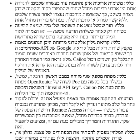
כללי: משימות ארוכות אינן נחתעות עוד בעשרה שלבים
: להגדרה
אחת היו ארבע ברירות מחדל שונות שהתפזרו בקוד והקטנה שבהן
ניצחה בשקט, כך שמשימות מורכבות נעצרו לאחר עשרה שלבים
ללא קשר למודל או לתכנית שלך. כעת יש ברירת מחדל אחת.
כללי: תור שכשל מציג את השגיאה שלו מיד
: שגיאה הופיעה
בשיחה רק לאחר ששלחת הודעה
נוספת
— ואז הצמדה לתור
המוקדם יותר. כעת היא מופיעה ברגע שהיא מתרחשת.
כללי: קריאת גיליון אלקטרוני מדווחת היכן הנתונים באמת
מסתיימים
: ה-API של Google מקצץ שורות ריקות מכל קריאה,
כך ששתי קריאות של אותן שורות חוזרות באורכים שונים ועמוד
מלא נראה כמו העמוד האחרון. Caiioo התבלבל בין השניים ויכול
היה לכתוב עדכון לשורה הלא נכונה. כעת הוא קורא את ההיקף
האמיתי של הגיליון.
כללי: מפתח מספק שגוי מזוהה במבט ראשון
: הדבקת, למשל,
מפתח OpenRouter לשדה של Poe נכשלה בכל בקשה עם
השגיאה היבשה "Invalid API key". Caiioo מזהה כעת את
אי-ההתאמה תוך כדי הקלדה.
הודעות: ההתקנה אומרת מה באמת מפעיל את זה
: יכולת לעקוב
אחר כל שלב מתועד ועדיין לא לקבל דבר, מכיוון שהודעות נכנסות
דורשות הפעלה של Remote Access עבור המכשיר — הגדרה
נפרדת, כבויה כברירת מחדל, שאינה מסונכרנת בין המכשירים
שלך. ההגדרות והמדריך מובילים כעת עם זה, ומציעים להפעיל
זאת.
כללי: המלחין מפסיק להסתיר את הכפתורים של עצמו
: בחלון צר,
שורת הסמלים נחתכה, וקיצצה אילו כפתורים במקרה ישבו