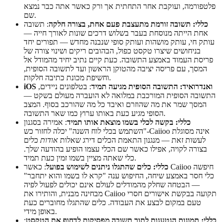
פלטפורמה, ועוקבת אחר התחתית אך ורק כאשר אתה כבר נמצא
שם.
כללי: תשובה זורמת מתעצבת פעם אחת, בצורה חלקה
: תשובה
אחת הייתה מנוסחת בעבר בשלוש דרכים שונות לאורך חייה —
עותק חי, עותק מושהות ועותק סופי שנבנה מחדש — תפורים יחד
בניחושים שיצרו טקסט כפול, הבהובים ריקים ושינוי צורה של
פריסת העמוד באמצע התשובה. כעת קיים נתיב יחיד מהמודל אל
המסך, עם פריסה יציבה מהטוקן הראשון ועד לתשובה הסופית,
וחשיפת מכונת כתיבה חלקות.
iOS ואנדרואיד: התשובה הסופית מגיעה תמיד
: בטלפונים ניידים,
התשובה הסופית המורכבת במלואה לא הועברה מעולם בשקט —
המסך שמר את מה שהוזרם ואיבד כל מה שהורכב בסוף. המצב
הסופי מגיע כעת באותו ערוץ כמו שאר התשובה.
כללי: בקשה לכלי בשמו מוצאת אותו תמיד
: אמירה בסגנון
"השתמש בכלי לוח השנה" יכלה לחזור כש-Caiioo אינה מסוגלת
לעשות זאת — מנגנון התאמת הכלים דירג שאלות
אודות
כלים
בצורה לקויה, אפילו כאשר שם הכלי עצמו הופיע בהודעה שלך.
כלי שאתה מציין בשמו זמין כעת תמיד.
כללי: כלים שהתגלו ניתנים לשימוש בפועל
: כאשר Caiioo חיפשה
כלי חסר באמצע שיחה, החיפוש ענה "קרא לו בשמו והוא יתחבר"
— הבטחה שחלק מהמודלים לעולם אינם יכולים לפעול לפיה
מבחינה מבנית, והותירו את Caiioo תקועה בבקשת אישורים חסרי
טעם במקום לבצע את העבודה. כלים שהתגלו מחוברים כעת
באופן מידי.
כללי: תמונות הנטענות לתוך תשובה מפסיקות לדחוף את הטקסט
: