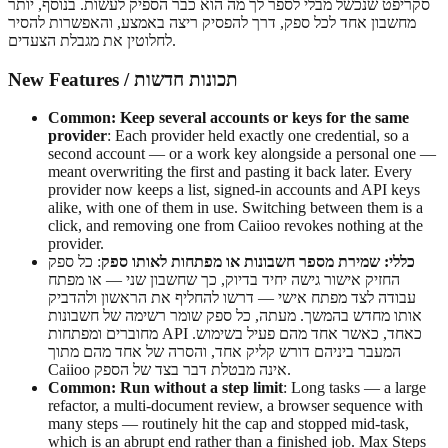
סקריפט שנכשל מבלי לספר לך מה הוא כבר הספיק לעשות. בנוסף, יותר
מחשבון אחד לכל ספק, דרך להפסיק ריצה באמצע, והאפשרות להסיר
לחלוטין את מגבלת הצעדים.
New Features / תכונות חדשות
Common: Keep several accounts or keys for the same
provider
: Each provider held exactly one credential, so a
second account — or a work key alongside a personal one —
meant overwriting the first and pasting it back later. Every
provider now keeps a list, signed-in accounts and API keys
alike, with one of them in use. Switching between them is a
click, and removing one from Caiioo revokes nothing at the
provider.
כללי: שמירת מספר חשבונות או מפתחות לאותו ספק
: כל ספק
החזיק אישור גישה יחיד בדיוק, כך שחשבון שני — או מפתח
עבודה לצד מפתח אישי — דרשו להחליף את הראשון ולהדביק
אותו מחדש בהמשך. מעתה, כל ספק שומר רשימה של חשבונות
מחוברים ומפתחות API כאחד, כאשר אחד מהם פעיל בשימוש.
המעבר ביניהם דורש קליק אחד, והסרה של אחד מהם מתוך
Caiioo אינה מבטלת דבר בצד של הספק.
Common: Run without a step limit
: Long tasks — a large
refactor, a multi-document review, a browser sequence with
many steps — routinely hit the cap and stopped mid-task,
which is an abrupt end rather than a finished job. Max Steps