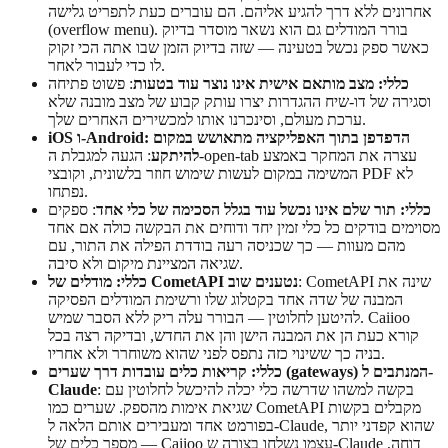
אחרונים ללא דרך להגיע אליהם. הם עוברים כעת לתפריט גלישה
(overflow menu). בורר המודלים גם הוא נשאר מוסדר בדיוק
כאשר ספק נכשל בטעינה — שזה בדיוק הזמן שבו אתה הכי זקוק
לו כדי לעבור לאחר.
כללי: מצב מותאם אישית אינו נוצר עוד בטעות
: פשוט פתיחה
וסגירה של דו-שיח ההגדרות יצרו עותק קבוע של מצב מובנה שלא
ערכת מעולם, וסינכרנו אותו למכשירים האחרים שלך.
iOS ו-Android: הדפדפן בתוך האפליקציה מתאושש במקום
להיתקע
: הגעה למגבלת ה-open-tab עצרה את המחקר באמצע
המשימה במקום לעשות שימוש חוזר בלשונית, וקובצי PDF לא
נפתחו.
כללי: תור שלם אינו נכשל עוד בגלל הסכימה של כלי אחד
: ספקים
מסוימים בודקים כל כלי זמין יחד ודוחים את הבקשה כולה אם אחד
מהם מעוות — כך שכניסה רעה בודדת הפילה את התור, עם
שגיאה המציינת מיקום ולא סיבה.
: CometAPI שינה את
כללי: מודלים של CometAPI נטענים שוב
המבנה של שדה אחד בקטלוג שלו ורשימת המודלים הפסיקה
להיטען לחלוטין — הבורר עלה ריק ללא הסבר שמיש. Caiioo
קורא כעת הן את המבנה הישן והן את החדש, ובדיקה רצה בכל
בניה כך ששינוי כזה נתפס לפני שהוא משוחרר ולא אחריו.
כללי: קריאות כלים עובדות דרך שערים (gateways) המנתבים ל-
: בקשה למשהו שדרשה כלי יכלה להיכשל לחלוטין עם
Claude
שגיאת אימות מהספק. שערים כמו CometAPI מקבלים בקשות
בפורמט אחד ומעבירים אותם הלאה ל-Claude, שהוא קפדני יותר
— מספר כלים של Caiioo עצמו נשלחו בצורה ש-Claude דוחה,