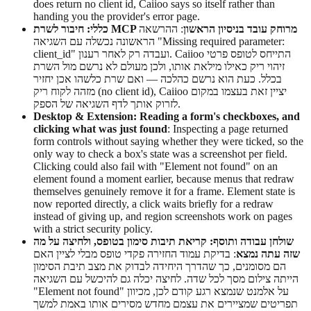
does return no client id, Caiioo says so itself rather than
handing you the provider's error page.
כללי: חיבור לשרת MCP מרוחק עובד בניסיון הראשון
: ההרשאה
הראשונה נכשלה עם השגיאה "Missing required parameter:
client_id" ועבדה רק לאחר רענון. Caiioo התייחס לטופס פרטי
זיהוי ריק כאילו מילאת אותו, ולכן מעולם לא נרשם מול השרת
בכלל. כעת הוא נרשם כהלכה — ואם שרת כלשהו אכן יחזיר
מזהה לקוח ריק (no client id), Caiioo יציין זאת בעצמו במקום
לזרוק אותך לדף השגיאה של הספק.
Desktop & Extension: Reading a form's checkboxes, and
clicking what was just found
: Inspecting a page returned
form controls without saying whether they were ticked, so the
only way to check a box's state was a screenshot per field.
Clicking could also fail with "Element not found" on an
element found a moment earlier, because menus that redraw
themselves genuinely remove it for a frame. Element state is
now reported directly, a click waits briefly for a redraw
instead of giving up, and region screenshots work on pages
with a strict security policy.
שולחן עבודה ותוסף: קריאת תיבות סימון בטופס, ולחיצה על מה
שזה עתה נמצא
: בדיקת עמוד החזירה פקדי טופס מבלי לציין האם
הם מסומנים, כך שהדרך היחידה לבדוק את מצב תיבת הסימון
הייתה צילום מסך לכל שדה. לחיצה יכלה גם להיכשל עם השגיאה
"Element not found" על אלמנט שנמצא רגע קודם לכן, מכיוון
תפריטים שמציירים את עצמם מחדש מסירים אותו באמת למשך