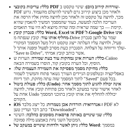
כללי: עריכות בקובצי PDF שורדות קירוב (זום)
: שינוי טקסט ב-
PDF ולאחר מכן ביצוע קירוב גרם לשינוי להיעלם מהעמוד. גרוע
מכך, לחיצה על טקסט זה ולאחר מכן לחיצה מחוץ אליו הרסה את
העריכה הלכה למעשה, בעוד שהמסמך המשיך להאמין שהיא
קיימת — כך שמה שראית ומה שהיה מיוצא לא היו עוד תואמים.
כללי: סנכרון קובץ Word, Excel או PDF ל-Google Drive אינו
מחליף אותו עוד
: קובץ שנפתח מ-Drive שמר על לחצן סנכרון
פעיל, ולחיצה עליו העלתה ייצוג טקסט רגיל מעל המסמך המקורי
שלך ודיווחה על הצלחה. הסנכרון כעת מסרב לפעול ומפנה אותך ל-
"Save to Drive", אשר כותב קובץ אמיתי.
כללי: הערות אינן נמחקות עוד בעת שמירה
: הערות ש-Caiioo
הוסיף, וכל הערה בקובץ קוד, הוסרו בשמירה הבאה.
כללי: מחיקת מסמך מפסיקה את השמירה העצמית שלו
:
באפליקציה ובטלפונים הניידים העורך נשאר פתוח והמשיך לשמור
לתוך המסמך שזה עתה מחקת, תוך דיווח "Saved" בכל פעם.
כללי: פעולת ביטול (Undo) אינה יכולה להגיע לתוך מסמך אחר
:
לאחר אישור שינוי במעקב ולאחר מכן פתיחת קובץ אחר, לחיצה
אחת על Undo יכוללה להחליף את אותו קובץ בתוכני המסמך
הקודם.
iOS ו-אנדרואיד: הורדות אכן נשמרות
: כל ייצוג מלבד PDF לא
כתב דבר ועדיין טען "Downloaded".
כללי: שני שינויים באותה פרסאות מסומנים כהלכה
: השינוי
המבוטל השני נחת באמצע מילה סמוכה.
: במסמך
כללי: ניתן לאשר ולדחות שינויים במעקב של Word