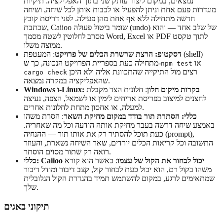
נמצאים, במקום ליצור עותק שני בתוך האפליקציה. תיקיות
מוגדרות פעם אחת וניתן להפעיל או לכבות אותן לכל שיחה, ושיחה
חדשה מתחילה ללא אף אחת מהן פעילה. לפני דריסת קובץ
שכתבת, Caiioo שומר ביטול פעולה (undo) של שלב אחד — והוא
מסרב לחלוטין לשטח מסמך Word, Excel או PDF לתוך טקסט
ממוצה משלו.
דסקטופ: הרצת שרשרת הכלים של פרויקט
: המעטפת (shell)
או
מתחילה כעת בספריית הפרויקט הנכונה, כך ש-
npm test
רצים מול התיקייה שהתכוונת אליה ולא היכן
cargo check
שהאפליקציה במקרה נמצאה.
Windows ו-Linux: בקרות מיקום חלון
: חלונית הצד מקבלת
לחצנים למיצוב בפריסת אריחים לימין או לשמאל, הצפה, נעיצה
למעלה, או אחסון מתחת לחלונות אחרים.
כללי: הסתרת תור בודד במקום מחיקת השאר
: הסרת משהו
באמצע שיחה דרשה בעבר מחיקת אותה הודעה וכל מה שאחריה.
כעת תוכל להסתיר רק את אותו תור — ההנחיה (prompt),
התשובה וכל קריאות הכלים יורדים, שאר השיחה נשארת, והעוזר
רואה רק שתור מסוים הוסתר.
כללי: Caiioo יכול לבחור את הקול של עצמו
: כאשר הוא קורא
משהו בקול רם, הוא יכול כעת לבחור קול, קצב דיבור ומודל דיבור
שמתאימים לרגע, במקום להשתמש תמיד בהגדרת הקול הגלובלית
שלך.
תיקוני באגים