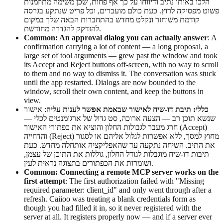
הלכו באותו נתיב ודיווחו על כך אף פחות, שכן משימה מתוזמנות
פשוט מפסיקה לרוץ. כעת כולם מועברים, וכל פריט שנתקע בגרסה
קודמת משוחזר ונקלט מחדש בהתחברות הבאה שלך במקום
להזדקק להגדרה מחודשת.
Common: An approval dialog you can actually answer
: A
confirmation carrying a lot of content — a long proposal, a
large set of tool arguments — grew past the window and took
its Accept and Reject buttons off-screen, with no way to scroll
to them and no way to dismiss it. The conversation was stuck
until the app restarted. Dialogs are now bounded to the
window, scroll their own content, and keep the buttons in
view.
כללי: תיבת דו-שיח לאישור שבאמת אפשר לענות עליה
: אישור
שנשא תוכן רב — הצעה ארוכה, סט גדול של ארגומנטים לכלי —
חרג מעבר לגבולות החלון והוציא את כפתורי האישור (Accept)
והדחייה (Reject) מחוץ למסך, ללא אפשרות לגלול אליהם או לסגור
את התיב. השיחה נתקעה עד שהאפליקציה אותחלה מחדש. כעת
תיבות דו-שיח מוגבלות לגודל החלון, גוללות את התוכן של עצמן,
ושומרות את הכפתורים בתצוגה נראית לעין.
Common: Connecting a remote MCP server works on the
first attempt
: The first authorization failed with "Missing
required parameter: client_id" and only went through after a
refresh. Caiioo was treating a blank credentials form as
though you had filled it in, so it never registered with the
server at all. It registers properly now — and if a server ever