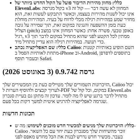
כללי: מחוון מהירות הדיבור פועל על הקול החדש ביותר של
: בקול מגרסה v3 המחוון לא עשה דבר — קול זה
ElevenLabs
אינו יכול לשנות מהירות בעצמו, וכאשר התבקש לעשות זאת, הוא
מחזיר שמע במהירות רגילה מבלי לדווח על בעיה. המהירות מוחלת
כעת בזמן ההשפעה והנגינה במקום זאת, תוך שמירה על גובה
הצליל (pitch) באופן טבעי. פשרה אחת: כאשר המחוון אינו במצב
רגיל, v3 ממתין לכל הקטע לפני שהוא מתחיל במקום לדבר תוך
כדי תנועה. במהירות רגילה הוא עדיין מתחיל מיד.
: השם הופיע באותיות קטנות
כללי: שם האפליקציה נכתב Caiioo
מתחת לאותיות הסמל ב-iPhone וב-Android, בתוספים לדפדפן
ובעבור תוסף Safari.
גרסה 0.9.742 (3 באוגוסט 2026)
הזיכרונות השמורים שלך מטיילים כעת בין המכשירים שלך, Caiioo יכול
לערוך קבצים ולהוסיף הערות ל-PDF במקום, וכל קול של ElevenLabs
מתחיל לדבר ברגע שיש לו מה לומר. עדכון זה מתקן גם בעיית סנכרון
שגרמה לאפליקציה להרגיש איטית למשך דקות בכל פעם.
תכונות חדשות
כללי: הזיכרונות שלך מגיעים למכשיר חדש מוכנים לשימוש
: מה ש-
Caiioo זוכר מהשיחות שלך מסנכרון כעת יחד עם כל השאר.
בעבר, מכשיר חדש נדרש לבנות את הכל מחדש מאפס לפני