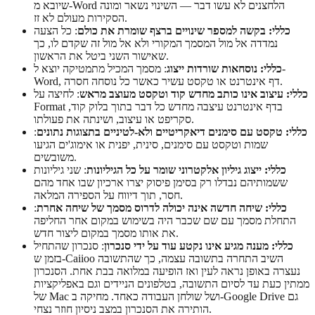
שיובא מ-Word הלחצנים לא עשו דבר — השינוי נשאר ומונה
הסקירות מעולם לא זז.
כללי: בקשה למספר שינויים ברצף שומרת את כולם
: כל הצעה
נמדדה אל מול המסמך המקורי ולא אל מול זה שקדם לו, כך
שאישור השני ביטל את הראשון.
כללי: נוסחאות שורדות ייצוג
: מסמך המכיל מתמטיקה יוצא ל-
Word, דף אינטרנט או טקסט עשיר כאשר כל נוסחה חסרה.
כללי: עיצוב אינו כותב מחדש קוד וטקסט מעוצב מראש
: לחיצה על
Format בדף אינטרנט עיצבה מחדש כל דבר בתוך בלוק קוד,
סקריפט או עיצוב, ושינתה את פעולתו.
כללי: טקסט עם סימנים דיאקריטיים ולא-לטיניים בתצוגות נתונים
:
שמות וטקסט עם סימנים, סינית, יפנית או אימוג'ים הגיעו
משובשים.
כללי: ייצוג גיליון אלקטרוני שומר על כל הגיליונות
: שני גיליונות
ששמותיהם נבדלו רק בסימן פיסוק יצרו ארכיון שבו אחד מהם
חסר, תוך דיווח על הספירה המלאה.
כללי: שיחה חדשה אינה יכולה לדרוס מסמך של שיחה אחרת
:
התחלת מסמך עם שם שכבר היה בשימוש במקום אחר החליפה
את אותו מסמך במקום ליצור חדש.
כללי: מענה מגיע אינו נקטע עוד על ידי סנכרון
: סנכרון שהתחיל
בזמן ש-Caiioo השיב התחרה בתשובה עצמה, כך שהתשובה
נעצרה באופן נראה לעין ואז הופיעה במלואה בבת אחת. הסנכרון
ממתין כעת עד לסיום התשובה, בטלפונים הניידים וגם באפליקציות
של Mac ושל שולחן העבודה כאחד. מחיקה ב-Google Drive גם
הותירה את הסנכרון במצב ניסיון חוזר נצחי.