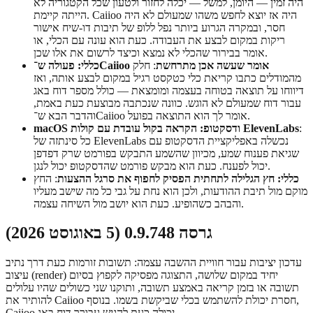
היה זמין — היומן, למשל — יכלה לחזור ולטעון שכל הקטגוריה לא
הייתה קיימת. Caiioo היה אז יוצא לחפש משהו שמעולם לא היה
חסר, ובמקרה הגרוע ביותר נפל ללופ של תיבות דו-שיח אישור
ריקות במקום לבצע את העבודה. כעת הוא עונה עם הכלי, או
אומר בבירור שהכלי לא נמצא וכיצד לרשום את אלו שכן.
כללי: פעולה ש־Caiioo אומר שעשה אכן מתרחשת
: חלק
מהמודלים כתבו קריאת כלי כטקסט רגיל במקום לבצע אותה, ואז
דיווחו על תוצאה בטוחה בעצמה ומומצאת — כולל מספר דוח באג
עבור דוח שמעולם לא הוגש. כוונה שנכתבה מבוצעת כעת באמת,
והדבר הבא ש־Caiioo אומר לך הוא התוצאה בפועל.
:
macOS ודסקטופ: הקראה בקול עובדת עם קולות ElevenLabs
כל סינתזה של ElevenLabs נכשלה באפליקציית הדסקטופ עם
שגיאת פענוח שמע, מכיוון שהשמע התבקש בפורמט שרק דפדפן
יכול לפענח. כעת הוא מבקש פורמט שהדסקטופ יכול לנגן.
כללי: חץ הגלילה לתחתית הפסיק לחפוף את סרגל ההצעות
: החץ
מוקם מול תיבת ההודעות, ולכן הוא נחת על גבי כל מה שישב מעליו
והבהב כשהופיע. כעת הוא יושב מול השיחה עצמה.
גרסה 0.9.748 (5 באוגוסט 2026)
עדכון יציבות עבור חוויית ההשבה עצמה: תשובות זורמות כעת דרך נתיב
עיצוב (render) יחיד במקום שלושה, התצוגה מפסיקה לקפוץ בסיום
תשובה או בזמן קריאה באמצע תשובה, ותוקנו שני כשולים שהיו עלולים
להותיר את Caiioo חסרת יכולת להשתמש בכלי שביקשת בשמו. בנוסף,
Caiioo יכולה כעת להגיש עבורך דוח באג.