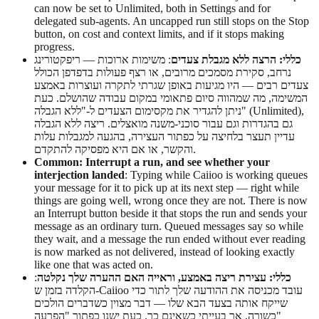
can now be set to Unlimited, both in Settings and for
delegated sub-agents. An uncapped run still stops on the Stop
button, on cost and context limits, and if it stops making
progress.
כללי: הרצה ללא מגבלת צעדים
: משימות ארוכות — ריפקטורינג
נרחב, סקירת מסמכים מרובים, או רצף פעולות בדפדפן הכולל
צעדים רבים — היו מגיעות באופן שגרתי לתקרה ועוצרות באמצע
המשימה, מה שמהווה סיום פתאומי במקום עבודה שהושלם. כעת
ניתן להגדיר את מקסימום הצעדים ל-"ללא הגבלה" (Unlimited),
גם בהגדרות וגם עבור סוכני-משנה מואצלים. ריצה ללא הגבלה
עדיין תעצר בלחיצה על כפתור העצירה, בהגעה למגבלות עלות
והקשר, או אם היא מפסיקה להתקדם.
Common: Interrupt a run, and see whether your
interjection landed
: Typing while Caiioo is working queues
your message for it to pick up at its next step — right while
things are going well, wrong once they are not. There is now
an Interrupt button beside it that stops the run and sends your
message as an ordinary turn. Queued messages say so while
they wait, and a message the run ended without ever reading
is now marked as not delivered, instead of looking exactly
like one that was acted on.
כללי: עצירת ריצה באמצע, וראייה האם ההערה שלך נקלטה
:
הקלדה בזמן ש-Caiioo עובד מכניסה את ההודעה שלך לתור כדי
שייקח אותה בצעד הבא שלו — דבר מצוין כשדברים הולכים
כשורה, אך בעייתי כשאינם כך. כעת ישנו כפתור "הפרעה"