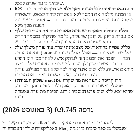
שיבחינו בו עד שגרם לכשל.
iOS ו-אנדרואיד: לכל תצוגת מסך מלא יש דרך חזרה
: פתיחת cairn
או תמונה מילאה את המסך ללא אפשרות לחזור לצאט, והשאירה
יציאה בכוח כאפשרות היחידה. כעת כפתור "← צאט" מופיע בכל
תצוגת מסך מלא.
כללי: התחלת מסמך חדש אינה מאבדת עוד את העריכות שלך
:
אם עבדת בדיוק על קובץ שהעלית, כל מה שהוקלד במסמך החדש
הבא נשמר במקום הלא נכון ונעלם עם פתיחתו מחדש.
כללי: צפייה בהוראות של מצב אינה יוצרת עוד עותק משלך שלו
:
פתיחת הנחיה (prompt) של מצב ושמירתה — אפילו מבלי לשנות
דבר — הפכה את המצב הזה לעותק אישי. לאחר מכן הוא הופיע
בבורר המצב כשייך לך ועבר למכשירים האחרים שלך כמצב
מותאם אישית, ללא שום אינדיקציה לכך שלא נערך מעולם. עותק
נוצר כעת רק כאשר משנים באמת את הניסוח.
שולחן העבודה ו-macOS: דוח קריסה מתעד את מה שקרה
בפועל
: כאשר העוזר הופסק באופן בלתי צפוי, היומן תיעד רק
שהוא יצא, ללא שום פרט המסביר מדוע. הסיבה מתועדת ונשמרת
כעת.
גרסה 0.9.745 (3 באוגוסט 2026)
תיקון הבקשות מ-Caiioo לשמור מסמך באחת מהתיקיות שלך
באפליקציות שולחן העבודה וה-Mac, שנכשלו ממספר סיבות בו-זמנית.