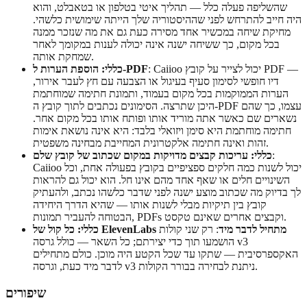
שהשליפה פעלה כלל — תהליך איטי בטלפון או בטאבלט, והוא
היה חייב להתרחש לפני שההיסטוריה שלך הייתה שימושית כלשהי.
מחיקת שיחה במכשיר אחד מסירה כעת גם את מה שנזכר ממנה
בכל מקום, כך ששיחה ישנה אינה יכולה לענות במקומך לאחר
שמחקת אותה.
: Caiioo יכול לצייר על קובץ PDF —
כללי: הוספת הערות ל-PDF
דיו חופשי לסימון סעיף בעיגול או הצבעה עם חץ לעבר אירור,
הערות הממוקמות בכל מקום בעמוד, ותמונת חתימה שמוחתמת
היכן שתרצה. הסימונים נכתבים לתוך קובץ ה-PDF עצמו, כך שהם
נשארים שם כאשר אתה מוריד אותו ופותח אותו בכל מקום אחר.
חתימה מוחתמת היא סימן ויזואלי בלבד: היא אינה נושאת אימות
זהות ואינה חתימה אלקטרונית המחייבת מבחינה משפטית.
:
כללי: עריכות קבצים מדויקות במקום שכתוב של קובץ שלם
Caiioo יכול לשנות כמה חלקים ספציפיים בקובץ בפעולה אחת, וכל
השינויים חלים או שאף אחד מהם אינו חל. הוא יכול גם להראות
לך בדיוק מה שכתוב מוצע ישנה לפני שדבר כלשהו נכתב, ולהעתיק
קובץ בין תיקיות מבלי לשנות אותו — שהיא הדרך היחידה
הבטוחה להעביר תמונות, PDFs וקבצים אחרים שאינם טקסט.
כללי: כל קול של ElevenLabs מתחיל לדבר מיד
: רק שני קולות
הושמעו תוך כדי יצירתם; כל השאר — כולל גרסה v3
האקספרסיבית — שתקו עד שכל הקטע היה מוכן. כולם מתחילים
לדבר מיד כעת, וגרסה v3 ניתנת לבחירה בבורר הקולות.
שיפורים