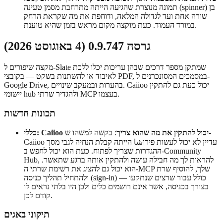
תמונה מנוצרת שהגיעה הייתה מתרחבת מסמן טעינה (spinner) בן
שורה אחת ועד לגדולה המלאה, ודוחפת את מה שקראת הרחק
במורד העמוד. כעת מוקצה מקום מראש בזמן שהיא טוענת.
גרסה 0.9.747 (4 באוגוסט 2026)
מקצה שיפורים ל-Slate שמתקן מספר דרכים שבהן עריכות יכלו ללכת
לאיבוד או להשתנות בשקט — בקובצי PDF, במסמכים המסונכרנים ל-
Google Drive, בהערות ובמעקב שינויים. Caiioo יכול כעת גם להתקין
יישומי hub ולהגדיר שרתי MCP בעצמו.
תכונות חדשות
כללי: Caiioo יכול להתקין את מה שהוא צריך
: בקשה למשהו ש-
Caiioo עדיין לא יכול לעשות פירוشا הייתה קבלת הנחיה לגבי מסך
ההגדרות שצריך לפתוח. כעת הוא יכול לחפש ב-Community
Hub, להראות לך מה חבילה עושה ולהתקין אותה ברגע שתאשר.
הוא יכול גם להציג את רשימת שרתי ה-MCP שלך, להוסיף שרת
ולהתחיל תהליך כניסה (sign-in) — כולל עבור שרצים שנתקעו
בצורך בכניסה, אשר אינם רושמים כלים ולכן היו בלתי נראים לו
קודם לכן.
תיקוני באגים