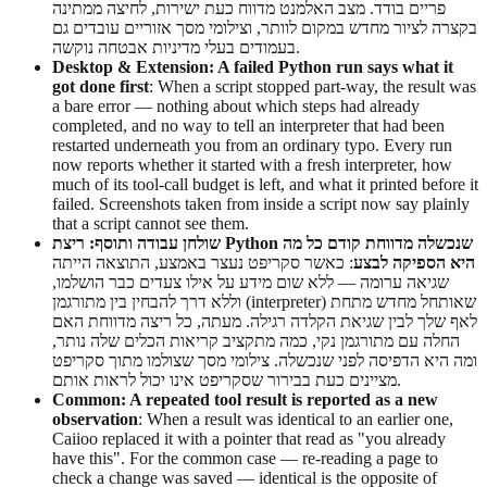
פריים בודד. מצב האלמנט מדווח כעת ישירות, לחיצה ממתינה
בקצרה לציור מחדש במקום לוותר, וצילומי מסך אזוריים עובדים גם
בעמודים בעלי מדיניות אבטחה נוקשה.
Desktop & Extension: A failed Python run says what it
got done first
: When a script stopped part-way, the result was
a bare error — nothing about which steps had already
completed, and no way to tell an interpreter that had been
restarted underneath you from an ordinary typo. Every run
now reports whether it started with a fresh interpreter, how
much of its tool-call budget is left, and what it printed before it
failed. Screenshots taken from inside a script now say plainly
that a script cannot see them.
שולחן עבודה ותוסף: ריצת Python שנכשלה מדווחת קודם כל מה
היא הספיקה לבצע
: כאשר סקריפט נעצר באמצע, התוצאה הייתה
שגיאה ערומה — ללא שום מידע על אילו צעדים כבר הושלמו,
וללא דרך להבחין בין מתורגמן (interpreter) שאותחל מחדש מתחת
לאף שלך לבין שגיאת הקלדה רגילה. מעתה, כל ריצה מדווחת האם
החלה עם מתורגמן נקי, כמה מתקציב קריאות הכלים שלה נותר,
ומה היא הדפיסה לפני שנכשלה. צילומי מסך שצולמו מתוך סקריפט
מציינים כעת בבירור שסקריפט אינו יכול לראות אותם.
Common: A repeated tool result is reported as a new
observation
: When a result was identical to an earlier one,
Caiioo replaced it with a pointer that read as "you already
have this". For the common case — re-reading a page to
check a change was saved — identical is the opposite of