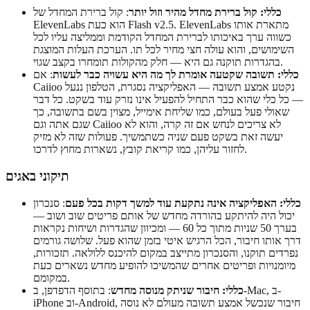
כללי: קול ברירת מחדל מהיר וזול יותר
: קול ברירת המחדל של
ElevenLabs הוא כעת Flash v2.5. ElevenLabs מתארת אותו
כשווה ערך באיכותו לברירת המחדל הקודמת וממליצה עליו לכל
השימושים, והוא עולה חצי מחיר לכל תו. הערכת העלות המוצגת
בהגדרות תוקנה גם היא — חלק מהקולות תומחרו בקצב שגוי.
כללי: תשובה שקטעה אומרת לך מה היא עשויה כבר לעשות
: אם
Caiioo נקטע אמצע תשובה — האפליקציה נסגרת, הטלפון ננעל
— כל כלי שהוא כבר התחיל להפעיל אינו נזרק עוד בשקט. כל דבר
שאולי פעל בעולם, כמו שליחת אימייל, מצוין בשם בתשובה, כך
שגם אתה וגם Caiioo לא צריכים לנחש אם זה קרה, והוא לא
יעשה זאת בשקט פעם שניה כשתמשיך. פעולות שזה לא מזיק
לחזור עליהן, כמו קריאת קובץ, נשארות מחוץ לדרכו.
תיקוני באגים
כללי: האפליקציה אינה נתקעת עוד למשך דקות בכל פעם
: סנכרון
יכול היה להיתקע בהורדה מחדש של אותם פריטים שוב ושוב —
בערך 50 שניות מתוך כל 60 — ומכיוון שהגדרות ושיחות נקראות
דרך אותו חיבור, הכל הרגיש איטי בזמן שהוא פעל. שלושה גורמים
נפרדים תוקנו, והסנכרון מתייצב במקום להיכנס ללולאה. תזכורות,
מיומנויות ופריטים אחרים שהמשיכו להופיע מחדש נשארים כעת
במקומם.
כללי: חיבור שניתק מנוסה מחדש
: בתוסף הדפדפן, ב-Mac, ב-
iPhone וב-Android, חיבור שנכשל אמצע תשובה מעולם לא נוסה