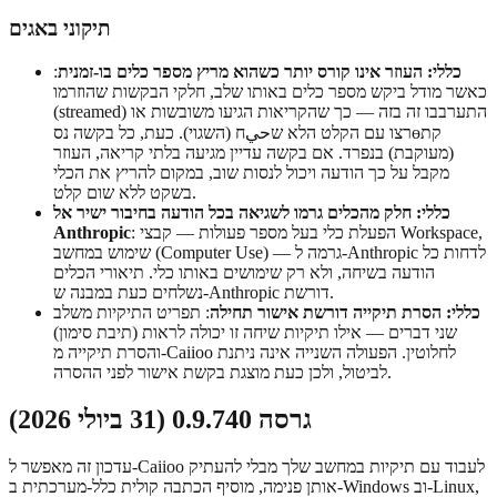
תיקוני באגים
כללי: העוזר אינו קורס יותר כשהוא מריץ מספר כלים בו-זמנית
:
כאשר מודל ביקש מספר כלים באותו שלב, חלקי הבקשות שהוזרמו
(streamed) התערבבו זה בזה — כך שהקריאות הגיעו משובשות או
רצו עם הקלט הלא שحيח (השגוי). כעת, כל בקשה נסөקת
(מעוקבת) בנפרד. אם בקשה עדיין מגיעה בלתי קריאה, העוזר
מקבל על כך הודעה ויכול לנסות שוב, במקום להריץ את הכלי
בשקט ללא שום קלט.
כללי: חלק מהכלים גרמו לשגיאה בכל הודעה בחיבור ישיר אל
: הפעלת כלי בעל מספר פעולות — קבצי Workspace,
Anthropic
שימוש במחשב (Computer Use) — גרמה ל-Anthropic לדחות כל
הודעה בשיחה, ולא רק שימושים באותו כלי. תיאורי הכלים
נשלחים כעת במבנה ש-Anthropic דורשת.
כללי: הסרת תיקייה דורשת אישור תחילה
: תפריט התיקיות משלב
שני דברים — אילו תיקיות שיחה זו יכולה לראות (תיבת סימון)
והסרת תיקייה מ-Caiioo לחלוטין. הפעולה השנייה אינה ניתנת
לביטול, ולכן כעת מוצגת בקשת אישור לפני ההסרה.
גרסה 0.9.740 (31 ביולי 2026)
עדכון זה מאפשר ל-Caiioo לעבוד עם תיקיות במחשב שלך מבלי להעתיק
אותן פנימה, מוסיף הכתבה קולית כלל-מערכתית ב-Windows וב-Linux,