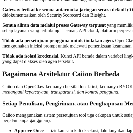
Gateway terikat ke semua antarmuka jaringan secara default
(0.
didokumentasikan oleh SecurityScorecard dan Bitsight.
Semua aliran data melalui proses Gateway terpusat
yang memiliki 
setiap layanan yang terhubung — email, API cloud, platform perpesana
Tidak ada persetujuan pengguna untuk tindakan agen.
OpenClaw 
menggunakan injeksi prompt untuk melewati pemeriksaan keamanan d
Tidak ada isolasi kredensial.
Kunci API berada dalam variabel lin
yang dapat diakses oleh agen tersebut.
Bagaimana Arsitektur Caiioo Berbeda
Caiioo dan OpenClaw keduanya bersifat local-first, keduanya BYOK,
menangani kepercayaan, transparansi, dan kontrol pengguna
.
Setiap Penulisan, Pengiriman, atau Penghapusan Mem
Caiioo menggunakan sistem persetujuan tool tiga cakupan untuk setiap
berjalan tanpa gangguan):
Approve Once
— izinkan satu kali eksekusi, lalu tanyakan lag