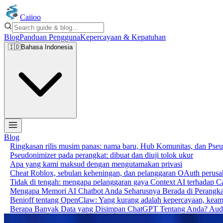
Caiioo
Blog
Panduan Pengguna
Kepercayaan & Kepatuhan
🇮🇩
Bahasa Indonesia
Blog
Ringkasan rilis musim panas: nama baru, Hub Komunitas, dan Pse
Pseudonimizer pada perangkat: dibuat dan diuji tolok ukur
Apa yang kami maksud dengan mengutamakan privasi
Cheat Roblox, sebulan keheningan, dan pelanggaran OAuth perusaha
Tidak di tengah: mengapa pelanggaran gaya Context AI terhadap C
Mengapa Memori AI Chatbot Anda Seharusnya Berada di Perangka
Benioff tentang OpenClaw: Yang kurang adalah kepercayaan, keama
Berapa Banyak Data yang Disimpan ChatGPT Tentang Anda? Audi