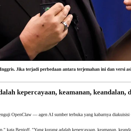
nggris. Jika terjadi perbedaan antara terjemahan ini dan versi as
dalah kepercayaan, keamanan, keandalan, d
guji OpenClaw — agen AI sumber terbuka yang kabarnya diakuisisi Op
an," kata Benioff. "Yang kurang adalah kepercayaan, keamanan, keanda