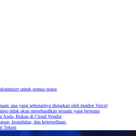
udonimizer untuk semua orang
an: apa yang sebenarnya diajarkan oleh insiden Vercel
aiioo tidak akan menghasilkan sesuatu yang berguna
t Anda, Bukan di Cloud Vendor
nan, keandalan, dan ketersediaan.
t Teknis