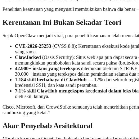
Penelitian keamanan yang menyusul membuktikan bahwa dia benar — 
Kerentanan Ini Bukan Sekadar Teori
Sejak OpenClaw menjadi viral, para peneliti keamanan telah mencatat
CVE-2026-25253
(CVSS 8.8): Kerentanan eksekusi kode jarak 
yang sama.
ClawJacked
(Oasis Security): Situs web apa pun dapat secar
memungkinkan pembobolan kata sandi secara paksa (brute-forc
42.900+ instans yang terekspos
ditemukan oleh tim STRIKE Se
30.000+ instans yang terekspos dalam pemindaian selama dua 
1.184 skill berbahaya di ClawHub
— 12% dari seluruh regist
kredensial SSH, dan kata sandi peramban.
7,1% skill ClawHub mengekspos kredensial dalam teks bia
oleh skill lainnya.
Cisco, Microsoft, dan CrowdStrike semuanya telah menerbitkan peri
sandboxing yang ketat."
Akar Penyebab Arsitektural
Masalah keamanan OpenClaw bukanlah bug yang sekadar perlu ditamba