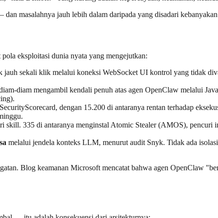
dan masalahnya jauh lebih dalam daripada yang disadari kebanyakan
 pola eksploitasi dunia nyata yang mengejutkan:
jauh sekali klik melalui koneksi WebSocket UI kontrol yang tidak diva
a diam-diam mengambil kendali penuh atas agen OpenClaw melalui Java
ing).
curityScorecard, dengan 15.200 di antaranya rentan terhadap eksekusi
minggu.
ri skill. 335 di antaranya menginstal Atomic Stealer (AMOS), pencur
sa
melalui jendela konteks LLM, menurut audit Snyk. Tidak ada isolasi 
ngatan. Blog keamanan Microsoft mencatat bahwa agen OpenClaw "berj
l — itu adalah konsekuensi dari arsitekturnya: