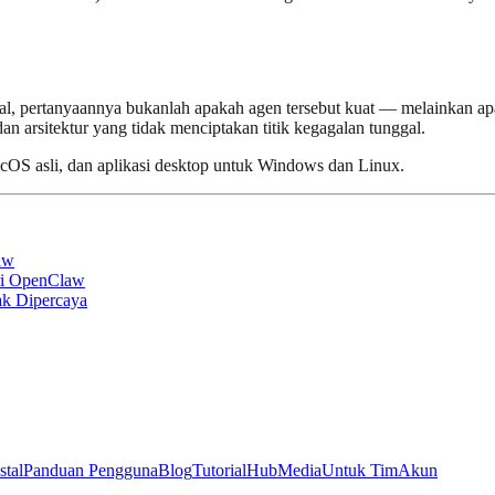
al, pertanyaannya bukanlah apakah agen tersebut kuat — melainkan a
an arsitektur yang tidak menciptakan titik kegagalan tunggal.
acOS asli, dan aplikasi desktop untuk Windows dan Linux.
aw
ri OpenClaw
k Dipercaya
stal
Panduan Pengguna
Blog
Tutorial
Hub
Media
Untuk Tim
Akun