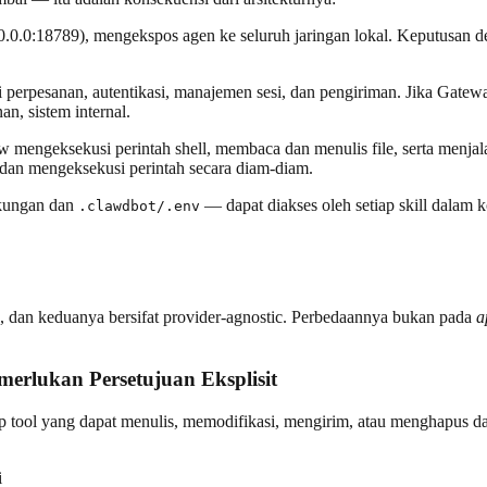
0.0.0:18789), mengekspos agen ke seluruh jaringan lokal. Keputusan 
perpesanan, autentikasi, manajemen sesi, dan pengiriman. Jika Gateway
n, sistem internal.
mengeksekusi perintah shell, membaca dan menulis file, serta menjalan
an mengeksekusi perintah secara diam-diam.
gkungan dan
— dapat diakses oleh setiap skill dalam k
.clawdbot/.env
 dan keduanya bersifat provider-agnostic. Perbedaannya bukan pada
a
erlukan Persetujuan Eksplisit
 tool yang dapat menulis, memodifikasi, mengirim, atau menghapus data
i