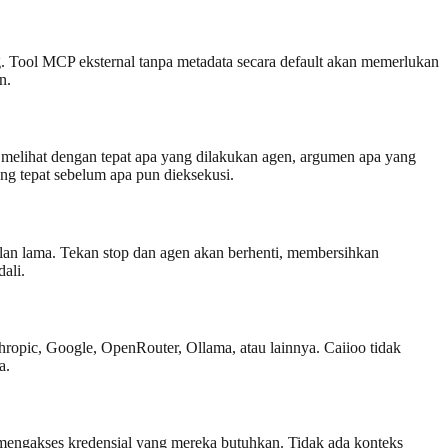
. Tool MCP eksternal tanpa metadata secara default akan memerlukan
n.
a melihat dengan tepat apa yang dilakukan agen, argumen apa yang
ng tepat sebelum apa pun dieksekusi.
jalan lama. Tekan stop dan agen akan berhenti, membersihkan
ali.
opic, Google, OpenRouter, Ollama, atau lainnya. Caiioo tidak
a.
mengakses kredensial yang mereka butuhkan. Tidak ada konteks