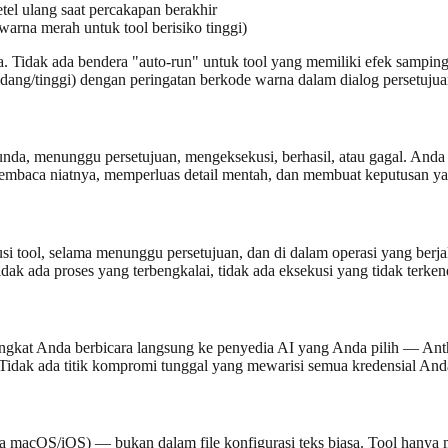
tel ulang saat percakapan berakhir
arna merah untuk tool berisiko tinggi)
. Tidak ada bendera "auto-run" untuk tool yang memiliki efek samping
h/sedang/tinggi) dengan peringatan berkode warna dalam dialog persetujua
tunda, menunggu persetujuan, mengeksekusi, berhasil, atau gagal. And
 membaca niatnya, memperluas detail mentah, dan membuat keputusan ya
kusi tool, selama menunggu persetujuan, dan di dalam operasi yang ber
dak ada proses yang terbengkalai, tidak ada eksekusi yang tidak terkend
gkat Anda berbicara langsung ke penyedia AI yang Anda pilih — Anthr
idak ada titik kompromi tunggal yang mewarisi semua kredensial And
 macOS/iOS) — bukan dalam file konfigurasi teks biasa. Tool hanya 