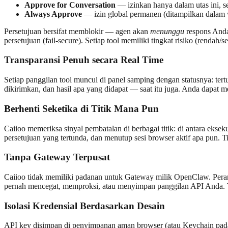
Approve for Conversation
— izinkan hanya dalam utas ini, se
Always Approve
— izin global permanen (ditampilkan dalam w
Persetujuan bersifat memblokir — agen akan
menunggu
respons Anda
persetujuan (fail-secure). Setiap tool memiliki tingkat risiko (renda
Transparansi Penuh secara Real Time
Setiap panggilan tool muncul di panel samping dengan statusnya: ter
dikirimkan, dan hasil apa yang didapat — saat itu juga. Anda dapat
Berhenti Seketika di Titik Mana Pun
Caiioo memeriksa sinyal pembatalan di berbagai titik: di antara ekse
persetujuan yang tertunda, dan menutup sesi browser aktif apa pun. Ti
Tanpa Gateway Terpusat
Caiioo tidak memiliki padanan untuk Gateway milik OpenClaw. Peran
pernah mencegat, memproksi, atau menyimpan panggilan API Anda. T
Isolasi Kredensial Berdasarkan Desain
API key disimpan di penyimpanan aman browser (atau Keychain pada