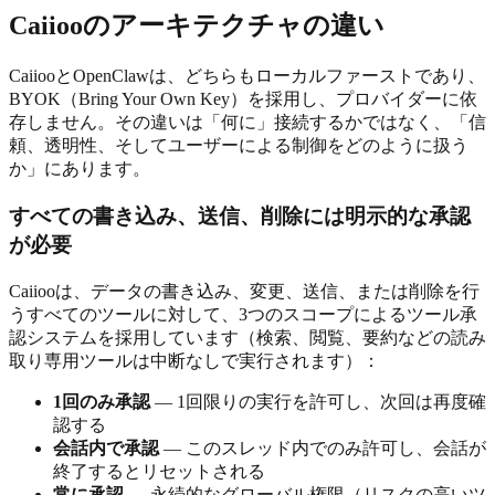
Caiiooのアーキテクチャの違い
CaiiooとOpenClawは、どちらもローカルファーストであり、
BYOK（Bring Your Own Key）を採用し、プロバイダーに依
存しません。その違いは「何に」接続するかではなく、「信
頼、透明性、そしてユーザーによる制御をどのように扱う
か」にあります。
すべての書き込み、送信、削除には明示的な承認
が必要
Caiiooは、データの書き込み、変更、送信、または削除を行
うすべてのツールに対して、3つのスコープによるツール承
認システムを採用しています（検索、閲覧、要約などの読み
取り専用ツールは中断なしで実行されます）：
1回のみ承認
— 1回限りの実行を許可し、次回は再度確
認する
会話内で承認
— このスレッド内でのみ許可し、会話が
終了するとリセットされる
常に承認
— 永続的なグローバル権限（リスクの高いツ