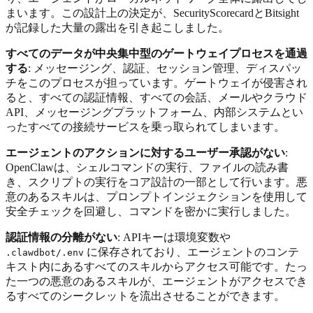
まいます。この設計上の決定が、SecurityScorecardとBitsight
が記録した大量の露出を引き起こしました。
すべてのデータが中央集中型のゲートウェイプロセスを通過
する
: メッセージング、認証、セッション管理、ディスパッ
チをこのプロセスが担っています。ゲートウェイが侵害され
ると、すべての認証情報、すべての会話、メールやクラウド
API、メッセージングプラットフォーム、内部システムとい
ったすべての接続サービスを乗っ取られてしまいます。
エージェントのアクションに対するユーザー承認がない
:
OpenClawは、シェルコマンドの実行、ファイルの読み書
き、スクリプトの実行をコア設計の一部として行います。悪
意のあるスキルは、プロンプトインジェクションを使用して
安全チェックを回避し、コマンドを密かに実行しました。
認証情報の分離がない
: APIキーは環境変数や
に保存されており、エージェントのコンテ
.clawdbot/.env
キスト内にあるすべてのスキルからアクセス可能です。たっ
た一つの悪意のあるスキルが、エージェントがアクセスでき
るすべてのシークレットを流出させることができます。