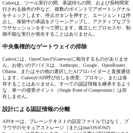
Caiiooは、ツール実行の間、承認待ちの間、および長時間実
行される操作の中など、複数のポイントでアボートシグナル
をチェックします。停止ボタンを押すと、エージェントは停
止し、保留中の承認をクリーンアップし、アクティブなブラ
ウザセッションをすべて閉じます。孤立したプロセスや、制
御不能な実行が発生することはありません。
中央集権的なゲートウェイの排除
Caiiooには、OpenClawのGatewayに相当するものがありませ
ん。お使いのデバイスは、Anthropic、Google、OpenRouter、
Ollama、またはその他の選択したAIプロバイダーと直接通信
します。CaiiooがAPI呼び出しを傍受、プロキシ、または保
存することはありません。すべての認証情報を継承するよう
な、単一の侵害ポイント（Single Point of Compromise）は存
在しません。
設計による認証情報の分離
APIキーは、プレーンテキストの設定ファイルではなく、ブ
ラウザのセキュアストレージ（またはmacOS/iOSの