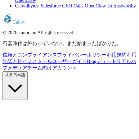
OpenClaw
Clawdbytes: Salesforce CEO Calls OpenClaw Untrustworthy
C
a
i
i
o
o
© 2026 caiioo.ai. All rights reserved.
石器時代は終わっていない。まだ始まったばかりだ。
信頼とコンプライアンス
プライバシーポリシー
利用規約
利用
許諾方針
インストール
ユーザーガイド
Blog
チュートリアル
ハ
ブ
メディア
チーム向け
アカウント
🇯🇵
日本語