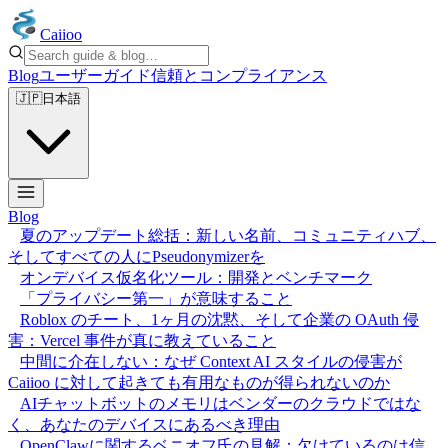
Caiioo
Blog
ユーザーガイド
信頼とコンプライアンス
🇯🇵
日本語
Blog
夏のアップデート総括：新しい名前、コミュニティハブ、
そしてすべての人にPseudonymizerを
オンデバイス仮名化ツール：開発とベンチマーク
「プライバシー第一」が意味すること
Roblox のチート、1ヶ月の沈黙、そして企業の OAuth 侵
害：Vercel 事件が真に教えていること
中間に介在しない：なぜ Context AI スタイルの侵害が
Caiioo に対して起きても有用なものが得られないのか
AIチャットボットのメモリはベンダーのクラウドではな
く、あなたのデバイスにあるべき理由
OpenClawに関するベニオフ氏の見解：欠けているのは信