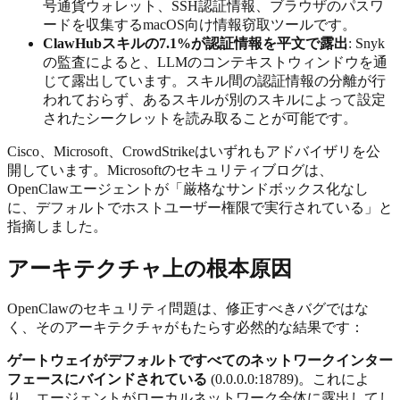
号通貨ウォレット、SSH認証情報、ブラウザのパスワ
ードを収集するmacOS向け情報窃取ツールです。
ClawHubスキルの7.1%が認証情報を平文で露出
: Snyk
の監査によると、LLMのコンテキストウィンドウを通
じて露出しています。スキル間の認証情報の分離が行
われておらず、あるスキルが別のスキルによって設定
されたシークレットを読み取ることが可能です。
Cisco、Microsoft、CrowdStrikeはいずれもアドバイザリを公
開しています。Microsoftのセキュリティブログは、
OpenClawエージェントが「厳格なサンドボックス化なし
に、デフォルトでホストユーザー権限で実行されている」と
指摘しました。
アーキテクチャ上の根本原因
OpenClawのセキュリティ問題は、修正すべきバグではな
く、そのアーキテクチャがもたらす必然的な結果です：
ゲートウェイがデフォルトですべてのネットワークインター
フェースにバインドされている
(0.0.0.0:18789)。これによ
り、エージェントがローカルネットワーク全体に露出してし