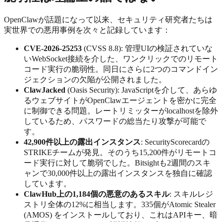
OpenClawが話題になって以来、セキュリティ研究者たちは
実世界での悪用事例を次々と記録しています：
CVE-2026-25253
(CVSS 8.8): 管理UIの検証されていな
いWebSocket接続を介した、ワンクリックでのリモート
コード実行の脆弱性。同日にさらに2つのコマンドイン
ジェクションの欠陥が公開されました。
ClawJacked
(Oasis Security): JavaScriptを介して、あらゆ
るウェブサイトがOpenClawエージェントを密かに完全
に制御できる問題。レートリミッターがlocalhostを除外
しているため、パスワードの総当たり攻撃が可能で
す。
42,900件以上の露出インスタンス
: SecurityScorecardの
STRIKEチームが発見。そのうち15,200件がリモートコ
ード実行に対して脆弱でした。Bitsightも2週間のスキ
ャンで30,000件以上の露出インスタンスを独自に確認
しています。
ClawHub上の1,184個の悪意のあるスキル
: スキルレジ
ストリ全体の12%に相当します。335個がAtomic Stealer
(AMOS) をインストールしており、これはAPIキー、暗