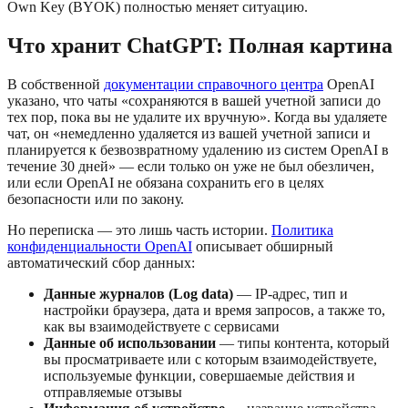
Own Key (BYOK) полностью меняет ситуацию.
Что хранит ChatGPT: Полная картина
В собственной
документации справочного центра
OpenAI
указано, что чаты «сохраняются в вашей учетной записи до
тех пор, пока вы не удалите их вручную». Когда вы удаляете
чат, он «немедленно удаляется из вашей учетной записи и
планируется к безвозвратному удалению из систем OpenAI в
течение 30 дней» — если только он уже не был обезличен,
или если OpenAI не обязана сохранить его в целях
безопасности или по закону.
Но переписка — это лишь часть истории.
Политика
конфиденциальности OpenAI
описывает обширный
автоматический сбор данных:
Данные журналов (Log data)
— IP-адрес, тип и
настройки браузера, дата и время запросов, а также то,
как вы взаимодействуете с сервисами
Данные об использовании
— типы контента, который
вы просматриваете или с которым взаимодействуете,
используемые функции, совершаемые действия и
отправляемые отзывы