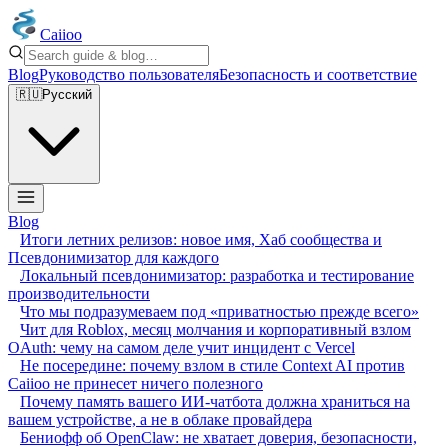
Caiioo
Blog
Руководство пользователя
Безопасность и соответствие
🇷🇺
Русский
Blog
Итоги летних релизов: новое имя, Хаб сообщества и
Псевдонимизатор для каждого
Локальный псевдонимизатор: разработка и тестирование
производительности
Что мы подразумеваем под «приватностью прежде всего»
Чит для Roblox, месяц молчания и корпоративный взлом
OAuth: чему на самом деле учит инцидент с Vercel
Не посередине: почему взлом в стиле Context AI против
Caiioo не принесет ничего полезного
Почему память вашего ИИ-чатбота должна храниться на
вашем устройстве, а не в облаке провайдера
Бениофф об OpenClaw: не хватает доверия, безопасности,