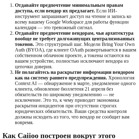
Отдавайте предпочтение минимальным правам
доступа, если вендор их предлагает.
Если ИИ-
инструмент запрашивает доступ на чтение и запись ко
всему вашему Google Workspace для работы функции
календаря — это тревожный сигнал.
Отдавайте предпочтение вендорам, чья архитектура
вообще не требует долгоживущих централизованных
токенов.
Это структурный шаг. Модели Bring Your Own
Auth (BYOA), где клиент OAuth развертывается в вашем
собственном облачном проекте, а токены остаются на
вашем устройстве, полностью исключают вендора из
цепочки доверия.
Не полагайтесь на раскрытие информации вендором
как на систему раннего предупреждения.
Хронология
Context AI — обнаружение в марте, уведомление одного
клиента, обновление бюллетеня 21 апреля без
обязательств по широкому уведомлению — не
исключение. Это то, к чему приводит экономика
раскрытия инцидентов при отсутствии строгих
юридических обязательств. Ваши средства контроля
должны исходить из того, что вендор не сообщит вам
вовремя.
Как Caiioo построен вокруг этого