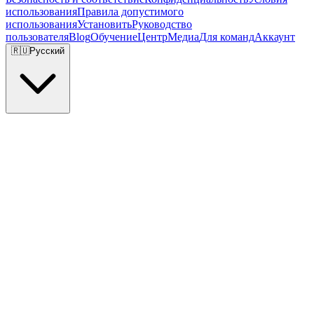
использования
Правила допустимого
использования
Установить
Руководство
пользователя
Blog
Обучение
Центр
Медиа
Для команд
Аккаунт
🇷🇺
Русский