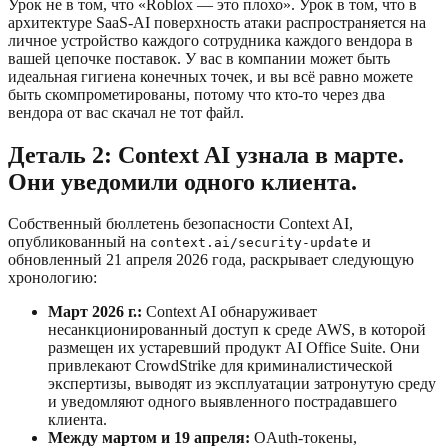
Урок не в том, что «Roblox — это плохо». Урок в том, что в
архитектуре SaaS-AI поверхность атаки распространяется на
личное устройство каждого сотрудника каждого вендора в
вашей цепочке поставок. У вас в компании может быть
идеальная гигиена конечных точек, и вы всё равно можете
быть скомпрометированы, потому что кто-то через два
вендора от вас скачал не тот файл.
Деталь 2: Context AI узнала в марте.
Они уведомили одного клиента.
Собственный бюллетень безопасности Context AI,
опубликованный на
и
context.ai/security-update
обновленный 21 апреля 2026 года, раскрывает следующую
хронологию:
Март 2026 г.:
Context AI обнаруживает
несанкционированный доступ к среде AWS, в которой
размещен их устаревший продукт AI Office Suite. Они
привлекают CrowdStrike для криминалистической
экспертизы, выводят из эксплуатации затронутую среду
и уведомляют одного выявленного пострадавшего
клиента.
Между мартом и 19 апреля:
OAuth-токены,