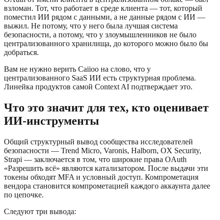
взломан. Тот, что работает в среде клиента — тот, который
поместил ИИ рядом с данными, а не данные рядом с ИИ —
выжил. Не потому, что у него была лучшая система
безопасности, а потому, что у злоумышленников не было
централизованного хранилища, до которого можно было бы
добраться.
Вам не нужно верить Caiioo на слово, что у
централизованного SaaS ИИ есть структурная проблема.
Линейка продуктов самой Context AI подтверждает это.
Что это значит для тех, кто оценивает
ИИ-инструменты
Общий структурный вывод сообщества исследователей
безопасности — Trend Micro, Varonis, Halborn, OX Security,
Strapi — заключается в том, что широкие права OAuth
«Разрешить всё» являются катализатором. После выдачи эти
токены обходят MFA и условный доступ. Компрометация
вендора становится компрометацией каждого аккаунта далее
по цепочке.
Следуют три вывода: