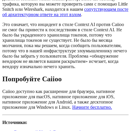
трафика, которую вы можете проверить сами с помощью Little
Snitch или Wireshark, находится в нашем
сопутствующем посте
об архитектурном ответе на этот взлом
.
Это означает, что инцидент в стиле Context AI против Caiioo
не смог бы привести к последствиям в стиле Context AI. Не
было бы украденного хранилища токенов, потому что
хранилища токенов не существует. Не было бы месяца
молчания, пока мы решаем, когда сообщить пользователям,
потому что в нашей инфраструктуре злоумышленнику нечего
было бы забрать у пользователя. Проблема «обнаружение
вендором не является вашим раскрытием» исчезает, когда
вендору изначально нечего хранить.
Попробуйте Caiioo
Caiioo доступно как расширение для браузера, нативное
приложение для macOS, нативное приложение для iOS,
нативное приложение для Android, а также десктопное
приложение для Windows и Linux.
Начните бесплатно.
Источники: