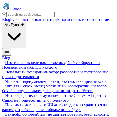
Caiioo
Blog
Руководство пользователя
Безопасность и соответствие
🇷🇺
Русский
Blog
Итоги летних релизов: новое имя, Хаб сообщества и
Псевдонимизатор для каждого
Локальный псевдонимизатор: разработка и тестирование
производительности
Что мы подразумеваем под «приватностью прежде всего»
Чит для Roblox, месяц молчания и корпоративный взлом
OAuth: чему на самом деле учит инцидент с Vercel
Не посередине: почему взлом в стиле Context AI против
Caiioo не принесет ничего полезного
Почему память вашего ИИ-чатбота должна храниться на
вашем устройстве, а не в облаке провайдера
Бениофф об OpenClaw: не хватает доверия, безопасности,