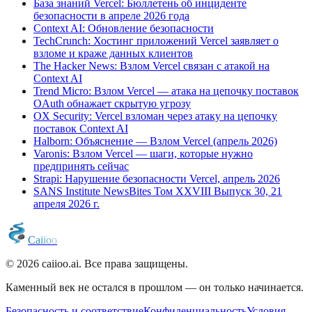
База знаний Vercel: Бюллетень об инциденте
безопасности в апреле 2026 года
Context AI: Обновление безопасности
TechCrunch: Хостинг приложений Vercel заявляет о
взломе и краже данных клиентов
The Hacker News: Взлом Vercel связан с атакой на
Context AI
Trend Micro: Взлом Vercel — атака на цепочку поставок
OAuth обнажает скрытую угрозу
OX Security: Vercel взломан через атаку на цепочку
поставок Context AI
Halborn: Объяснение — Взлом Vercel (апрель 2026)
Varonis: Взлом Vercel — шаги, которые нужно
предпринять сейчас
Strapi: Нарушение безопасности Vercel, апрель 2026
SANS Institute NewsBites Том XXVIII Выпуск 30, 21
апреля 2026 г.
C
a
i
i
o
o
© 2026 caiioo.ai. Все права защищены.
Каменный век не остался в прошлом — он только начинается.
Безопасность и соответствие
Конфиденциальность
Условия