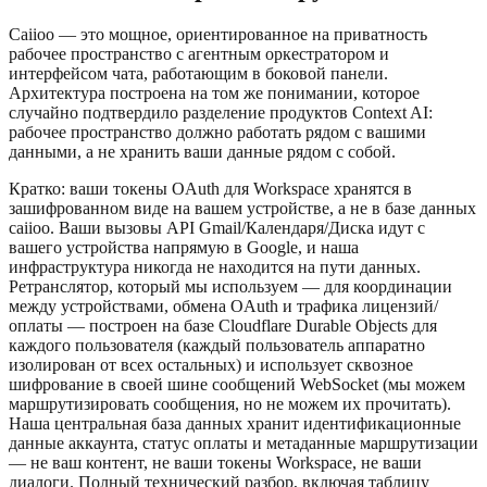
Caiioo — это мощное, ориентированное на приватность
рабочее пространство с агентным оркестратором и
интерфейсом чата, работающим в боковой панели.
Архитектура построена на том же понимании, которое
случайно подтвердило разделение продуктов Context AI:
рабочее пространство должно работать рядом с вашими
данными, а не хранить ваши данные рядом с собой.
Кратко: ваши токены OAuth для Workspace хранятся в
зашифрованном виде на вашем устройстве, а не в базе данных
caiioo. Ваши вызовы API Gmail/Календаря/Диска идут с
вашего устройства напрямую в Google, и наша
инфраструктура никогда не находится на пути данных.
Ретранслятор, который мы используем — для координации
между устройствами, обмена OAuth и трафика лицензий/
оплаты — построен на базе Cloudflare Durable Objects для
каждого пользователя (каждый пользователь аппаратно
изолирован от всех остальных) и использует сквозное
шифрование в своей шине сообщений WebSocket (мы можем
маршрутизировать сообщения, но не можем их прочитать).
Наша центральная база данных хранит идентификационные
данные аккаунта, статус оплаты и метаданные маршрутизации
— не ваш контент, не ваши токены Workspace, не ваши
диалоги. Полный технический разбор, включая таблицу