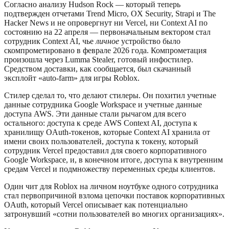
Согласно анализу Hudson Rock — который теперь
подтвержден отчетами Trend Micro, OX Security, Strapi и The
Hacker News и не опровергнут ни Vercel, ни Context AI по
состоянию на 22 апреля — первоначальным вектором стал
сотрудник Context AI, чье
личное
устройство было
скомпрометировано в феврале 2026 года. Компрометация
произошла через Lumma Stealer, готовый инфостилер.
Средством доставки, как сообщается, был скачанный
эксплойт «auto-farm» для игры Roblox.
Стилер сделал то, что делают стилеры. Он похитил учетные
данные сотрудника Google Workspace и учетные данные
доступа AWS. Эти данные стали рычагом для всего
остального: доступа к среде AWS Context AI, доступа к
хранилищу OAuth-токенов, которые Context AI хранила от
имени своих пользователей, доступа к токену, который
сотрудник Vercel предоставил для своего корпоративного
Google Workspace, и, в конечном итоге, доступа к внутренним
средам Vercel и подмножеству переменных среды клиентов.
Один чит для Roblox на личном ноутбуке одного сотрудника
стал первопричиной взлома цепочки поставок корпоративных
OAuth, который Vercel описывает как потенциально
затронувший «сотни пользователей во многих организациях».