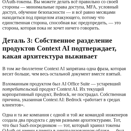
OAuth-токены. Вы можете делать всё правильно со своей
стороны — минимальные права доступа, MFA, условный
доступ, обучение безопасности — и всё равно месяцами
находиться под прицелом атакующего, потому что
единственная сторона, способная вас предупредить, — это
сторона, которая пока не хочет ничего говорить.
Деталь 3: Собственное разделение
продуктов Context AI подтверждает,
какая архитектура выживает
В том же бюллетене Context AI запрятана одна фраза, которая
весит больше, чем весь остальной документ вместе взятый.
Взломанным продуктом был AI Office Suite — устаревший
потребительский
продукт Context AI. Их текущий
корпоративный продукт, Bedrock, не пострадал. Собственная
причина, указанная Context AI: Bedrock «работает в средах
клиентов».
Одна и та же компания с одной и той же командой инженеров
создала два продукта с двумя разными архитектурами. Тот,
что был SaaS-посредником — тот, который хранил токены
OAuth от имени клиента в централизованном облаке — был