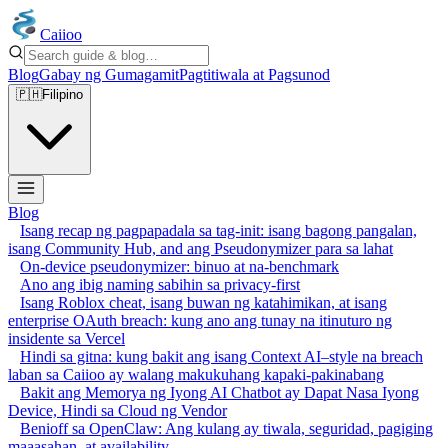
Caiioo
Blog
Gabay ng Gumagamit
Pagtitiwala at Pagsunod
🇵🇭
Filipino
Blog
Isang recap ng pagpapadala sa tag-init: isang bagong pangalan,
isang Community Hub, and ang Pseudonymizer para sa lahat
On-device pseudonymizer: binuo at na-benchmark
Ano ang ibig naming sabihin sa privacy-first
Isang Roblox cheat, isang buwan ng katahimikan, at isang
enterprise OAuth breach: kung ano ang tunay na itinuturo ng
insidente sa Vercel
Hindi sa gitna: kung bakit ang isang Context AI–style na breach
laban sa Caiioo ay walang makukuhang kapaki-pakinabang
Bakit ang Memorya ng Iyong AI Chatbot ay Dapat Nasa Iyong
Device, Hindi sa Cloud ng Vendor
Benioff sa OpenClaw: Ang kulang ay tiwala, seguridad, pagiging
maaasahan, at availability.