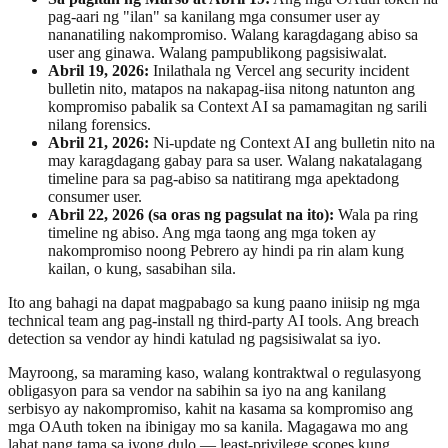
pag-aari ng "ilan" sa kanilang mga consumer user ay
nananatiling nakompromiso. Walang karagdagang abiso sa
user ang ginawa. Walang pampublikong pagsisiwalat.
Abril 19, 2026:
Inilathala ng Vercel ang security incident
bulletin nito, matapos na nakapag-iisa nitong natunton ang
kompromiso pabalik sa Context AI sa pamamagitan ng sarili
nilang forensics.
Abril 21, 2026:
Ni-update ng Context AI ang bulletin nito na
may karagdagang gabay para sa user. Walang nakatalagang
timeline para sa pag-abiso sa natitirang mga apektadong
consumer user.
Abril 22, 2026 (sa oras ng pagsulat na ito):
Wala pa ring
timeline ng abiso. Ang mga taong ang mga token ay
nakompromiso noong Pebrero ay hindi pa rin alam kung
kailan, o kung, sasabihan sila.
Ito ang bahagi na dapat magpabago sa kung paano iniisip ng mga
technical team ang pag-install ng third-party AI tools. Ang breach
detection sa vendor ay hindi katulad ng pagsisiwalat sa iyo.
Mayroong, sa maraming kaso, walang kontraktwal o regulasyong
obligasyon para sa vendor na sabihin sa iyo na ang kanilang
serbisyo ay nakompromiso, kahit na kasama sa kompromiso ang
mga OAuth token na ibinigay mo sa kanila. Magagawa mo ang
lahat nang tama sa iyong dulo — least-privilege scopes kung