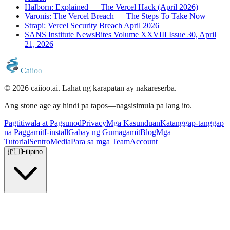
Halborn: Explained — The Vercel Hack (April 2026)
Varonis: The Vercel Breach — The Steps To Take Now
Strapi: Vercel Security Breach April 2026
SANS Institute NewsBites Volume XXVIII Issue 30, April
21, 2026
C
a
i
i
o
o
© 2026 caiioo.ai. Lahat ng karapatan ay nakareserba.
Ang stone age ay hindi pa tapos—nagsisimula pa lang ito.
Pagtitiwala at Pagsunod
Privacy
Mga Kasunduan
Katanggap-tanggap
na Paggamit
I-install
Gabay ng Gumagamit
Blog
Mga
Tutorial
Sentro
Media
Para sa mga Team
Account
🇵🇭
Filipino