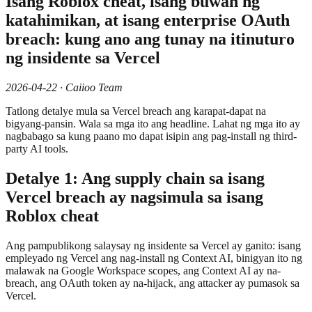
Isang Roblox cheat, isang buwan ng
katahimikan, at isang enterprise OAuth
breach: kung ano ang tunay na itinuturo
ng insidente sa Vercel
2026-04-22 · Caiioo Team
Tatlong detalye mula sa Vercel breach ang karapat-dapat na
bigyang-pansin. Wala sa mga ito ang headline. Lahat ng mga ito ay
nagbabago sa kung paano mo dapat isipin ang pag-install ng third-
party AI tools.
Detalye 1: Ang supply chain sa isang
Vercel breach ay nagsimula sa isang
Roblox cheat
Ang pampublikong salaysay ng insidente sa Vercel ay ganito: isang
empleyado ng Vercel ang nag-install ng Context AI, binigyan ito ng
malawak na Google Workspace scopes, ang Context AI ay na-
breach, ang OAuth token ay na-hijack, ang attacker ay pumasok sa
Vercel.