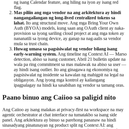
ng isang Calendar feature, ang hiling na iyon ay isang red
flag.
Mas piliin ang mga vendor na ang arkitektura ay hindi
nangangailangan ng long-lived centralized tokens sa
lahat.
Ito ang structural move. Ang mga Bring Your Own
Auth (BYOA) models, kung saan ang OAuth client ay naka-
provision sa iyong sariling cloud project at ang mga token ay
nananatili sa iyong device, ay ganap na nag-aalis sa vendor
mula sa trust chain.
Huwag umasa sa pagsisiwalat ng vendor bilang isang
early-warning system.
Ang timeline ng Context AI — Marso
detection, abiso sa isang customer, Abril 21 bulletin update na
wala pa ring commitment sa mas malawak na abiso sa user —
ay hindi isang outlier. Ito ang ginagawa ng ekonomiya ng
pagsisiwalat ng insidente sa kawalan ng mahigpit na legal na
obligasyon. Ang iyong mga kontrol ay kailangang
ipagpalagay na hindi ka sasabihan ng vendor sa tamang oras.
Paano binuo ang Caiioo sa paligid nito
Ang Caiioo ay isang malakas at privacy-first na workspace na may
agentic orchestrator at chat interface na tumatakbo sa isang side
panel. Ang arkitektura ay binuo sa parehong pananaw na hindi
sinasadyang pinatunayan ng product split ng Context AI: ang