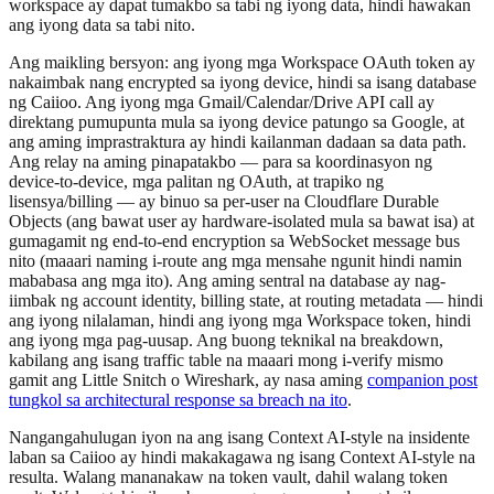
workspace ay dapat tumakbo sa tabi ng iyong data, hindi hawakan
ang iyong data sa tabi nito.
Ang maikling bersyon: ang iyong mga Workspace OAuth token ay
nakaimbak nang encrypted sa iyong device, hindi sa isang database
ng Caiioo. Ang iyong mga Gmail/Calendar/Drive API call ay
direktang pumupunta mula sa iyong device patungo sa Google, at
ang aming imprastraktura ay hindi kailanman dadaan sa data path.
Ang relay na aming pinapatakbo — para sa koordinasyon ng
device-to-device, mga palitan ng OAuth, at trapiko ng
lisensya/billing — ay binuo sa per-user na Cloudflare Durable
Objects (ang bawat user ay hardware-isolated mula sa bawat isa) at
gumagamit ng end-to-end encryption sa WebSocket message bus
nito (maaari naming i-route ang mga mensahe ngunit hindi namin
mababasa ang mga ito). Ang aming sentral na database ay nag-
iimbak ng account identity, billing state, at routing metadata — hindi
ang iyong nilalaman, hindi ang iyong mga Workspace token, hindi
ang iyong mga pag-uusap. Ang buong teknikal na breakdown,
kabilang ang isang traffic table na maaari mong i-verify mismo
gamit ang Little Snitch o Wireshark, ay nasa aming
companion post
tungkol sa architectural response sa breach na ito
.
Nangangahulugan iyon na ang isang Context AI-style na insidente
laban sa Caiioo ay hindi makakagawa ng isang Context AI-style na
resulta. Walang mananakaw na token vault, dahil walang token