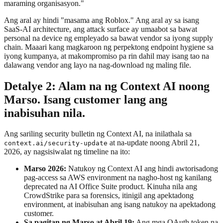
maraming organisasyon."
Ang aral ay hindi "masama ang Roblox." Ang aral ay sa isang
SaaS-AI architecture, ang attack surface ay umaabot sa bawat
personal na device ng empleyado sa bawat vendor sa iyong supply
chain. Maaari kang magkaroon ng perpektong endpoint hygiene sa
iyong kumpanya, at makompromiso pa rin dahil may isang tao na
dalawang vendor ang layo na nag-download ng maling file.
Detalye 2: Alam na ng Context AI noong
Marso. Isang customer lang ang
inabisuhan nila.
Ang sariling security bulletin ng Context AI, na inilathala sa
at na-update noong Abril 21,
context.ai/security-update
2026, ay nagsisiwalat ng timeline na ito:
Marso 2026:
Natukoy ng Context AI ang hindi awtorisadong
pag-access sa AWS environment na nagho-host ng kanilang
deprecated na AI Office Suite product. Kinuha nila ang
CrowdStrike para sa forensics, itinigil ang apektadong
environment, at inabisuhan ang isang natukoy na apektadong
customer.
Sa pagitan ng Marso at Abril 19:
Ang mga OAuth token na