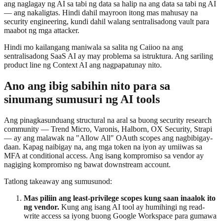
ang naglagay ng AI sa tabi ng data sa halip na ang data sa tabi ng AI
— ang nakaligtas. Hindi dahil mayroon itong mas mahusay na
security engineering, kundi dahil walang sentralisadong vault para
maabot ng mga attacker.
Hindi mo kailangang maniwala sa salita ng Caiioo na ang
sentralisadong SaaS AI ay may problema sa istruktura. Ang sariling
product line ng Context AI ang nagpapatunay nito.
Ano ang ibig sabihin nito para sa
sinumang sumusuri ng AI tools
Ang pinagkasunduang structural na aral sa buong security research
community — Trend Micro, Varonis, Halborn, OX Security, Strapi
— ay ang malawak na "Allow All" OAuth scopes ang nagbibigay-
daan. Kapag naibigay na, ang mga token na iyon ay umiiwas sa
MFA at conditional access. Ang isang kompromiso sa vendor ay
nagiging kompromiso ng bawat downstream account.
Tatlong takeaway ang sumusunod:
Mas piliin ang least-privilege scopes kung saan inaalok ito
ng vendor.
Kung ang isang AI tool ay humihingi ng read-
write access sa iyong buong Google Workspace para gumawa