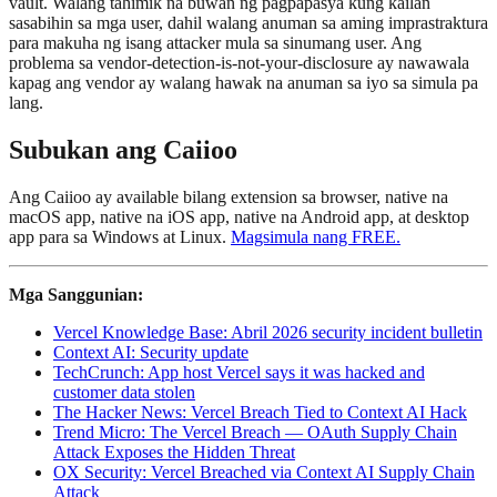
vault. Walang tahimik na buwan ng pagpapasya kung kailan
sasabihin sa mga user, dahil walang anuman sa aming imprastraktura
para makuha ng isang attacker mula sa sinumang user. Ang
problema sa vendor-detection-is-not-your-disclosure ay nawawala
kapag ang vendor ay walang hawak na anuman sa iyo sa simula pa
lang.
Subukan ang Caiioo
Ang Caiioo ay available bilang extension sa browser, native na
macOS app, native na iOS app, native na Android app, at desktop
app para sa Windows at Linux.
Magsimula nang FREE.
Mga Sanggunian:
Vercel Knowledge Base: Abril 2026 security incident bulletin
Context AI: Security update
TechCrunch: App host Vercel says it was hacked and
customer data stolen
The Hacker News: Vercel Breach Tied to Context AI Hack
Trend Micro: The Vercel Breach — OAuth Supply Chain
Attack Exposes the Hidden Threat
OX Security: Vercel Breached via Context AI Supply Chain
Attack