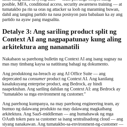
posible, MFA, conditional access, security awareness training — at
tumatakbo pa rin sa oras ng attacker sa loob ng maraming buwan,
dahil ang tanging partido na nasa posisyon para babalaan ka ay ang
partido na ayaw pang magsalita.
Detalye 3: Ang sariling product split ng
Context AI ang nagpapatunay kung aling
arkitektura ang nananatili
Nakabaon sa parehong bulletin ng Context AI ang isang sugnay na
mas may timbang kaysa sa natitirang bahagi ng dokumento.
Ang produktong na-breach ay ang AI Office Suite — ang
deprecated na
consumer
product ng Context AI. Ang kanilang
kasalukuyang enterprise product, ang Bedrock, ay hindi
naapektuhan. Ang sariling dahilan ng Context AI: ang Bedrock ay
"tumatakbo sa mga environment ng customer."
Ang parehong kumpanya, na may parehong engineering team, ay
bumuo ng dalawang produkto na may dalawang magkaibang
arkitektura. Ang SaaS-middleman — ang humahawak ng mga
OAuth token para sa customer sa isang sentralisadong cloud — ang
siyang nanakawan. Ang tumatakbo-sa-environment-ng-customer —