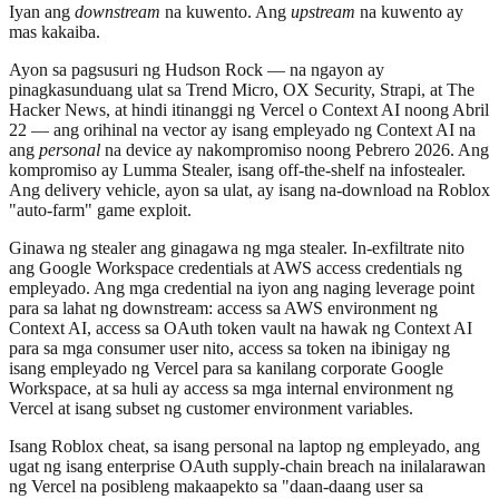
Iyan ang
downstream
na kuwento. Ang
upstream
na kuwento ay
mas kakaiba.
Ayon sa pagsusuri ng Hudson Rock — na ngayon ay
pinagkasunduang ulat sa Trend Micro, OX Security, Strapi, at The
Hacker News, at hindi itinanggi ng Vercel o Context AI noong Abril
22 — ang orihinal na vector ay isang empleyado ng Context AI na
ang
personal
na device ay nakompromiso noong Pebrero 2026. Ang
kompromiso ay Lumma Stealer, isang off-the-shelf na infostealer.
Ang delivery vehicle, ayon sa ulat, ay isang na-download na Roblox
"auto-farm" game exploit.
Ginawa ng stealer ang ginagawa ng mga stealer. In-exfiltrate nito
ang Google Workspace credentials at AWS access credentials ng
empleyado. Ang mga credential na iyon ang naging leverage point
para sa lahat ng downstream: access sa AWS environment ng
Context AI, access sa OAuth token vault na hawak ng Context AI
para sa mga consumer user nito, access sa token na ibinigay ng
isang empleyado ng Vercel para sa kanilang corporate Google
Workspace, at sa huli ay access sa mga internal environment ng
Vercel at isang subset ng customer environment variables.
Isang Roblox cheat, sa isang personal na laptop ng empleyado, ang
ugat ng isang enterprise OAuth supply-chain breach na inilalarawan
ng Vercel na posibleng makaapekto sa "daan-daang user sa