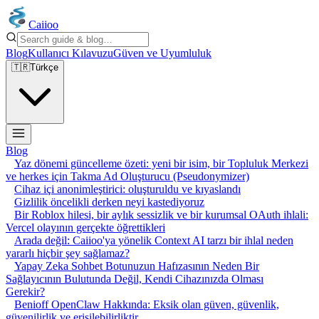
Caiioo
Blog
Kullanıcı Kılavuzu
Güven ve Uyumluluk
🇹🇷
Türkçe
Blog
Yaz dönemi güncelleme özeti: yeni bir isim, bir Topluluk Merkezi
ve herkes için Takma Ad Oluşturucu (Pseudonymizer)
Cihaz içi anonimleştirici: oluşturuldu ve kıyaslandı
Gizlilik öncelikli derken neyi kastediyoruz
Bir Roblox hilesi, bir aylık sessizlik ve bir kurumsal OAuth ihlali:
Vercel olayının gerçekte öğrettikleri
Arada değil: Caiioo'ya yönelik Context AI tarzı bir ihlal neden
yararlı hiçbir şey sağlamaz?
Yapay Zeka Sohbet Botunuzun Hafızasının Neden Bir
Sağlayıcının Bulutunda Değil, Kendi Cihazınızda Olması
Gerekir?
Benioff OpenClaw Hakkında: Eksik olan güven, güvenlik,
güvenilirlik ve erişilebilirliktir.