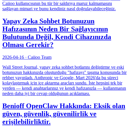
Caiioo kullanıcısının bu tür bir saldırıya maruz kalmamasını
sağlayan mimari ve bunu kendiniz nasıl doğrulayabileceğiniz.
Yapay Zeka Sohbet Botunuzun
Hafızasının Neden Bir Sağlayıcının
Bulutunda Değil, Kendi Cihazınızda
Olması Gerekir?
2026-04-16
·
Caiioo Team
Wall Street Journal, yapay zeka sohbet botlarını değiştirme ve eski
botunuzun hakkınızda oluşturduğu "hafızayı" taşıma konusunda bir
rehber yayınladı. Anthropic ve Google, Mart 2026'da bu süreci
kolaylaştırmak için içe aktarma araçları sundu. İşte hepsini tek bir
yerden — kendi anahtarlarınız ve kendi hafızanızla — kullanmanın
neden daha iyi bir cevap olduğunun açıklaması.
Benioff OpenClaw Hakkında: Eksik olan
güven, güvenlik, güvenilirlik ve
erişilebilirliktir.