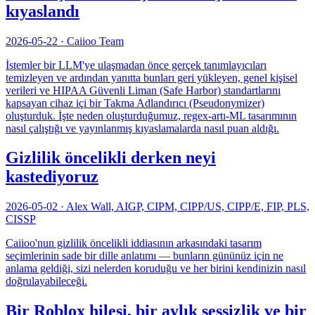
kıyaslandı
2026-05-22
·
Caiioo Team
İstemler bir LLM'ye ulaşmadan önce gerçek tanımlayıcıları
temizleyen ve ardından yanıtta bunları geri yükleyen, genel kişisel
verileri ve HIPAA Güvenli Liman (Safe Harbor) standartlarını
kapsayan cihaz içi bir Takma Adlandırıcı (Pseudonymizer)
oluşturduk. İşte neden oluşturduğumuz, regex-artı-ML tasarımının
nasıl çalıştığı ve yayınlanmış kıyaslamalarda nasıl puan aldığı.
Gizlilik öncelikli derken neyi
kastediyoruz
2026-05-02
·
Alex Wall, AIGP, CIPM, CIPP/US, CIPP/E, FIP, PLS,
CISSP
Caiioo'nun gizlilik öncelikli iddiasının arkasındaki tasarım
seçimlerinin sade bir dille anlatımı — bunların gününüz için ne
anlama geldiği, sizi nelerden koruduğu ve her birini kendinizin nasıl
doğrulayabileceği.
Bir Roblox hilesi, bir aylık sessizlik ve bir