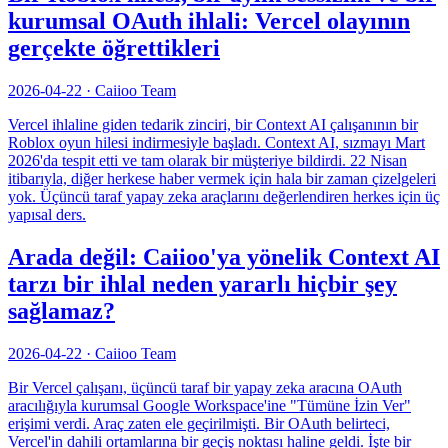
kurumsal OAuth ihlali: Vercel olayının
gerçekte öğrettikleri
2026-04-22
·
Caiioo Team
Vercel ihlaline giden tedarik zinciri, bir Context AI çalışanının bir
Roblox oyun hilesi indirmesiyle başladı. Context AI, sızmayı Mart
2026'da tespit etti ve tam olarak bir müşteriye bildirdi. 22 Nisan
itibarıyla, diğer herkese haber vermek için hala bir zaman çizelgeleri
yok. Üçüncü taraf yapay zeka araçlarını değerlendiren herkes için üç
yapısal ders.
Arada değil: Caiioo'ya yönelik Context AI
tarzı bir ihlal neden yararlı hiçbir şey
sağlamaz?
2026-04-22
·
Caiioo Team
Bir Vercel çalışanı, üçüncü taraf bir yapay zeka aracına OAuth
aracılığıyla kurumsal Google Workspace'ine "Tümüne İzin Ver"
erişimi verdi. Araç zaten ele geçirilmişti. Bir OAuth belirteci,
Vercel'in dahili ortamlarına bir geçiş noktası haline geldi. İşte bir