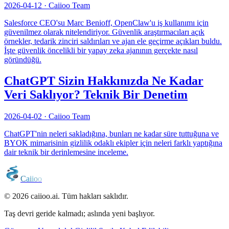
2026-04-12
·
Caiioo Team
Salesforce CEO'su Marc Benioff, OpenClaw'u iş kullanımı için
güvenilmez olarak nitelendiriyor. Güvenlik araştırmacıları açık
örnekler, tedarik zinciri saldırıları ve ajan ele geçirme açıkları buldu.
İşte güvenlik öncelikli bir yapay zeka ajanının gerçekte nasıl
göründüğü.
ChatGPT Sizin Hakkınızda Ne Kadar
Veri Saklıyor? Teknik Bir Denetim
2026-04-02
·
Caiioo Team
ChatGPT'nin neleri sakladığına, bunları ne kadar süre tuttuğuna ve
BYOK mimarisinin gizlilik odaklı ekipler için neleri farklı yaptığına
dair teknik bir derinlemesine inceleme.
C
a
i
i
o
o
© 2026 caiioo.ai. Tüm hakları saklıdır.
Taş devri geride kalmadı; aslında yeni başlıyor.