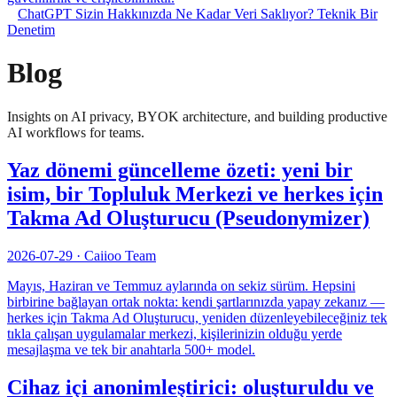
ChatGPT Sizin Hakkınızda Ne Kadar Veri Saklıyor? Teknik Bir
Denetim
Blog
Insights on AI privacy, BYOK architecture, and building productive
AI workflows for teams.
Yaz dönemi güncelleme özeti: yeni bir
isim, bir Topluluk Merkezi ve herkes için
Takma Ad Oluşturucu (Pseudonymizer)
2026-07-29
·
Caiioo Team
Mayıs, Haziran ve Temmuz aylarında on sekiz sürüm. Hepsini
birbirine bağlayan ortak nokta: kendi şartlarınızda yapay zekanız —
herkes için Takma Ad Oluşturucu, yeniden düzenleyebileceğiniz tek
tıkla çalışan uygulamalar merkezi, kişilerinizin olduğu yerde
mesajlaşma ve tek bir anahtarla 500+ model.
Cihaz içi anonimleştirici: oluşturuldu ve