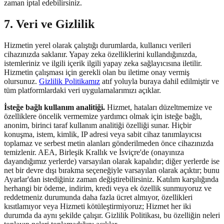
zaman iptal edebilirsiniz.
7. Veri ve Gizlilik
Hizmetin yerel olarak çalıştığı durumlarda, kullanıcı verileri
cihazınızda saklanır. Yapay zeka özelliklerini kullandığınızda,
istemleriniz ve ilgili içerik ilgili yapay zeka sağlayıcısına iletilir.
Hizmetin çalışması için gerekli olan bu iletime onay vermiş
olursunuz.
Gizlilik Politikamız
atıf yoluyla buraya dahil edilmiştir ve
tüm platformlardaki veri uygulamalarımızı açıklar.
İsteğe bağlı kullanım analitiği.
Hizmet, hataları düzeltmemize ve
özelliklere öncelik vermemize yardımcı olmak için isteğe bağlı,
anonim, birinci taraf kullanım analitiği özelliği sunar. Hiçbir
konuşma, istem, kimlik, IP adresi veya sabit cihaz tanımlayıcısı
toplamaz ve serbest metin alanları gönderilmeden önce cihazınızda
temizlenir. AEA, Birleşik Krallık ve İsviçre'de (onayınıza
dayandığımız yerlerde) varsayılan olarak kapalıdır; diğer yerlerde ise
net bir devre dışı bırakma seçeneğiyle varsayılan olarak açıktır; bunu
Ayarlar'dan istediğiniz zaman değiştirebilirsiniz. Katılım karşılığında
herhangi bir ödeme, indirim, kredi veya ek özellik sunmuyoruz ve
reddetmeniz durumunda daha fazla ücret almıyor, özellikleri
kısıtlamıyor veya Hizmeti kötüleştirmiyoruz; Hizmet her iki
durumda da aynı şekilde çalışır. Gizlilik Politikası, bu özelliğin neleri