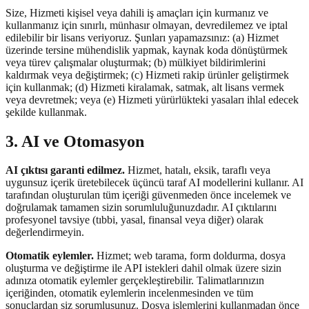
Size, Hizmeti kişisel veya dahili iş amaçları için kurmanız ve
kullanmanız için sınırlı, münhasır olmayan, devredilemez ve iptal
edilebilir bir lisans veriyoruz. Şunları yapamazsınız: (a) Hizmet
üzerinde tersine mühendislik yapmak, kaynak koda dönüştürmek
veya türev çalışmalar oluşturmak; (b) mülkiyet bildirimlerini
kaldırmak veya değiştirmek; (c) Hizmeti rakip ürünler geliştirmek
için kullanmak; (d) Hizmeti kiralamak, satmak, alt lisans vermek
veya devretmek; veya (e) Hizmeti yürürlükteki yasaları ihlal edecek
şekilde kullanmak.
3. AI ve Otomasyon
AI çıktısı garanti edilmez.
Hizmet, hatalı, eksik, taraflı veya
uygunsuz içerik üretebilecek üçüncü taraf AI modellerini kullanır. AI
tarafından oluşturulan tüm içeriği güvenmeden önce incelemek ve
doğrulamak tamamen sizin sorumluluğunuzdadır. AI çıktılarını
profesyonel tavsiye (tıbbi, yasal, finansal veya diğer) olarak
değerlendirmeyin.
Otomatik eylemler.
Hizmet; web tarama, form doldurma, dosya
oluşturma ve değiştirme ile API istekleri dahil olmak üzere sizin
adınıza otomatik eylemler gerçekleştirebilir. Talimatlarınızın
içeriğinden, otomatik eylemlerin incelenmesinden ve tüm
sonuçlardan siz sorumlusunuz. Dosya işlemlerini kullanmadan önce