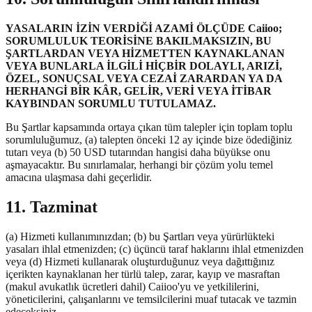
YASALARIN İZİN VERDİĞİ AZAMİ ÖLÇÜDE Caiioo;
SORUMLULUK TEORİSİNE BAKILMAKSIZIN, BU
ŞARTLARDAN VEYA HİZMETTEN KAYNAKLANAN
VEYA BUNLARLA İLGİLİ HİÇBİR DOLAYLI, ARIZİ,
ÖZEL, SONUÇSAL VEYA CEZAİ ZARARDAN YA DA
HERHANGİ BİR KÂR, GELİR, VERİ VEYA İTİBAR
KAYBINDAN SORUMLU TUTULAMAZ.
Bu Şartlar kapsamında ortaya çıkan tüm talepler için toplam toplu
sorumluluğumuz, (a) talepten önceki 12 ay içinde bize ödediğiniz
tutarı veya (b) 50 USD tutarından hangisi daha büyükse onu
aşmayacaktır. Bu sınırlamalar, herhangi bir çözüm yolu temel
amacına ulaşmasa dahi geçerlidir.
11. Tazminat
(a) Hizmeti kullanımınızdan; (b) bu Şartları veya yürürlükteki
yasaları ihlal etmenizden; (c) üçüncü taraf haklarını ihlal etmenizden
veya (d) Hizmeti kullanarak oluşturduğunuz veya dağıttığınız
içerikten kaynaklanan her türlü talep, zarar, kayıp ve masraftan
(makul avukatlık ücretleri dahil) Caiioo'yu ve yetkililerini,
yöneticilerini, çalışanlarını ve temsilcilerini muaf tutacak ve tazmin
edeceksiniz.