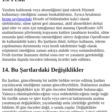
Yazılımı kaldırarak veya aboneliğinizi iptal ederek Hizmeti
kullanmayı istediğiniz zaman bırakabilirsiniz. Ayrıca hesabınızı
hesap sayfanızdaki
Hesabı sil
bölümünden kalıcı olarak
silebilirsiniz; silme işlemi geri alınamaz, aktif abonelikleri derhal
iptal eder ve sizin için tuttuğumuz tüm atanmış OpenRouter API
anahtarlarının şifrelenmiş kopyasını kaldırır (anahtarın kendisi, silme
sırasında iptal edilmesini istemediğiniz sürece doğrudan OpenRouter
ile kullanılabilir kalır). Bu Şartların ihlali, kötüye kullanım, ödeme
yapılmaması durumunda veya kendi takdirimize bağlı olarak
erişiminizi istediğiniz zaman askıya alabilir veya sonlandırabiliriz.
Fesih üzerine lisansınız derhal sona erer ve yasaların gerektirdiği
durumlar dışında önceden ödenmiş ücretler iade edilmez.
14. Bu Şartlardaki Değişiklikler
Bu Şartları, güncellenmiş bir tarihle birlikte revize edilmiş Şartları
yayınlayarak istediğimiz zaman güncelleyebiliriz. Haklarınızı azaltan
önemli değişiklikler için 30 gün önceden bildirimde bulunacağız.
Yalnızca etkinleştirebileceğiniz veya reddedebileceğiniz isteğe bağlı
bir özellik sunan ve işlev kaybı veya mevcut haklarınızda azalma
yaratmayan değişiklikler, yayınlandığı anda yürürlüğe girebilir ve
bildirim 30 gün önceden değil, o sırada yapılır. Değişiklikler
yürürlüğe girdikten sonra kullanıma devam edilmesi, kabul edildiği