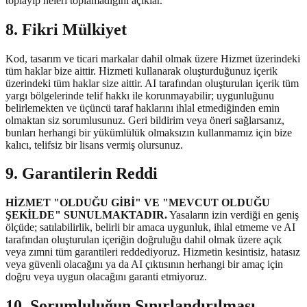
toplayıp neleri toplamadığını açıklar.
8. Fikri Mülkiyet
Kod, tasarım ve ticari markalar dahil olmak üzere Hizmet üzerindeki
tüm haklar bize aittir. Hizmeti kullanarak oluşturduğunuz içerik
üzerindeki tüm haklar size aittir. AI tarafından oluşturulan içerik tüm
yargı bölgelerinde telif hakkı ile korunmayabilir; uygunluğunu
belirlemekten ve üçüncü taraf haklarını ihlal etmediğinden emin
olmaktan siz sorumlusunuz. Geri bildirim veya öneri sağlarsanız,
bunları herhangi bir yükümlülük olmaksızın kullanmamız için bize
kalıcı, telifsiz bir lisans vermiş olursunuz.
9. Garantilerin Reddi
HİZMET "OLDUĞU GİBİ" VE "MEVCUT OLDUĞU
ŞEKİLDE" SUNULMAKTADIR.
Yasaların izin verdiği en geniş
ölçüde; satılabilirlik, belirli bir amaca uygunluk, ihlal etmeme ve AI
tarafından oluşturulan içeriğin doğruluğu dahil olmak üzere açık
veya zımni tüm garantileri reddediyoruz. Hizmetin kesintisiz, hatasız
veya güvenli olacağını ya da AI çıktısının herhangi bir amaç için
doğru veya uygun olacağını garanti etmiyoruz.
10. Sorumluluğun Sınırlandırılması