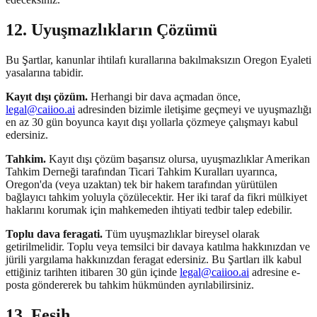
12. Uyuşmazlıkların Çözümü
Bu Şartlar, kanunlar ihtilafı kurallarına bakılmaksızın Oregon Eyaleti
yasalarına tabidir.
Kayıt dışı çözüm.
Herhangi bir dava açmadan önce,
legal@caiioo.ai
adresinden bizimle iletişime geçmeyi ve uyuşmazlığı
en az 30 gün boyunca kayıt dışı yollarla çözmeye çalışmayı kabul
edersiniz.
Tahkim.
Kayıt dışı çözüm başarısız olursa, uyuşmazlıklar Amerikan
Tahkim Derneği tarafından Ticari Tahkim Kuralları uyarınca,
Oregon'da (veya uzaktan) tek bir hakem tarafından yürütülen
bağlayıcı tahkim yoluyla çözülecektir. Her iki taraf da fikri mülkiyet
haklarını korumak için mahkemeden ihtiyati tedbir talep edebilir.
Toplu dava feragati.
Tüm uyuşmazlıklar bireysel olarak
getirilmelidir. Toplu veya temsilci bir davaya katılma hakkınızdan ve
jürili yargılama hakkınızdan feragat edersiniz. Bu Şartları ilk kabul
ettiğiniz tarihten itibaren 30 gün içinde
legal@caiioo.ai
adresine e-
posta göndererek bu tahkim hükmünden ayrılabilirsiniz.
13. Fesih