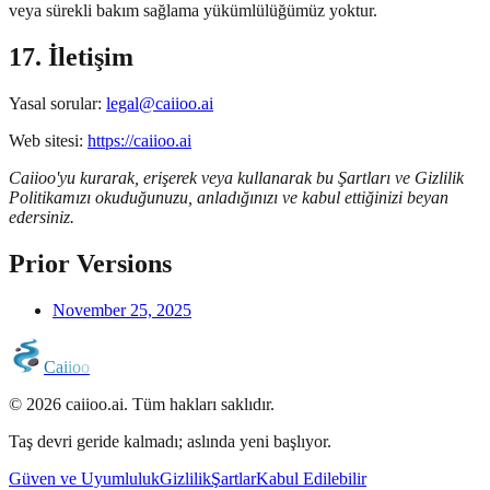
veya sürekli bakım sağlama yükümlülüğümüz yoktur.
17. İletişim
Yasal sorular:
legal@caiioo.ai
Web sitesi:
https://caiioo.ai
Caiioo'yu kurarak, erişerek veya kullanarak bu Şartları ve Gizlilik
Politikamızı okuduğunuzu, anladığınızı ve kabul ettiğinizi beyan
edersiniz.
Prior Versions
November 25, 2025
C
a
i
i
o
o
© 2026 caiioo.ai. Tüm hakları saklıdır.
Taş devri geride kalmadı; aslında yeni başlıyor.
Güven ve Uyumluluk
Gizlilik
Şartlar
Kabul Edilebilir