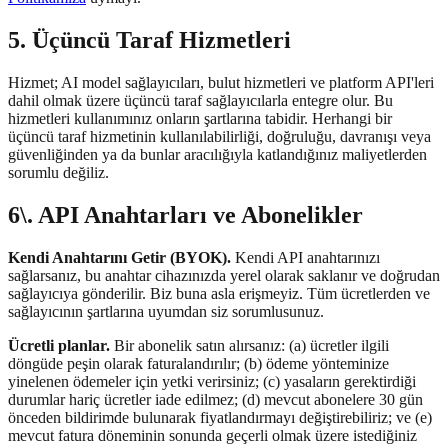
5. Üçüncü Taraf Hizmetleri
Hizmet; AI model sağlayıcıları, bulut hizmetleri ve platform API'leri
dahil olmak üzere üçüncü taraf sağlayıcılarla entegre olur. Bu
hizmetleri kullanımınız onların şartlarına tabidir. Herhangi bir
üçüncü taraf hizmetinin kullanılabilirliği, doğruluğu, davranışı veya
güvenliğinden ya da bunlar aracılığıyla katlandığınız maliyetlerden
sorumlu değiliz.
6\. API Anahtarları ve Abonelikler
Kendi Anahtarını Getir (BYOK).
Kendi API anahtarınızı
sağlarsanız, bu anahtar cihazınızda yerel olarak saklanır ve doğrudan
sağlayıcıya gönderilir. Biz buna asla erişmeyiz. Tüm ücretlerden ve
sağlayıcının şartlarına uyumdan siz sorumlusunuz.
Ücretli planlar.
Bir abonelik satın alırsanız: (a) ücretler ilgili
döngüde peşin olarak faturalandırılır; (b) ödeme yönteminize
yinelenen ödemeler için yetki verirsiniz; (c) yasaların gerektirdiği
durumlar hariç ücretler iade edilmez; (d) mevcut abonelere 30 gün
önceden bildirimde bulunarak fiyatlandırmayı değiştirebiliriz; ve (e)
mevcut fatura döneminin sonunda geçerli olmak üzere istediğiniz