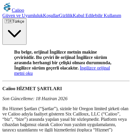
Caiioo
Güven ve Uyumluluk
Koşullar
Gizlilik
Kabul Edilebilir Kullanım
🇹🇷
Türkçe
Bu belge, orijinal İngilizce metnin makine
çevirisidir. Bu çeviri ile orijinal İngilizce sürüm
arasında herhangi bir çelişki olması durumunda,
İngilizce sürüm geçerli olacaktır.
İngilizce orijinal
metni oku
Caiioo HİZMET ŞARTLARI
Son Güncelleme: 18 Haziran 2026
Bu Hizmet Şartları (“Şartlar”), sizinle bir Oregon limited şirketi olan
ve Caiioo adıyla faaliyet gösteren Six Cailloux, LLC (“Caiioo”,
“biz”, “bize”) arasında yapılan yasal bir sözleşmedir. Platform veya
cihazdan bağımsız olarak Caiioo’nun yazılım uygulamalarını,
tarayıcı uzantılarını ve ilgili hizmetlerini (topluca “Hizmet”)