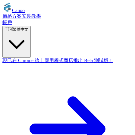
Caiioo
價格方案
安裝
教學
帳戶
🇹🇼
繁體中文
現已在 Chrome 線上應用程式商店推出 Beta 測試版！