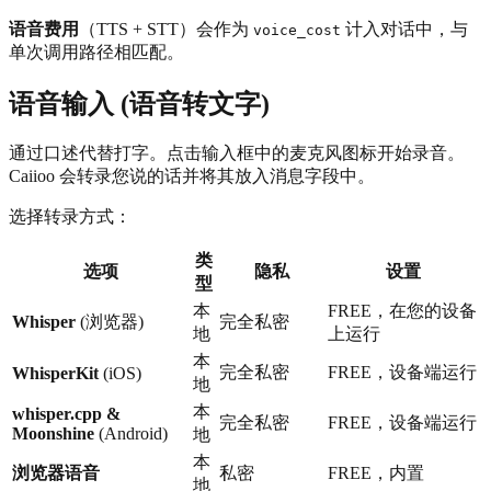
语音费用
（TTS + STT）会作为
计入对话中，与
voice_cost
单次调用路径相匹配。
语音输入 (语音转文字)
通过口述代替打字。点击输入框中的麦克风图标开始录音。
Caiioo 会转录您说的话并将其放入消息字段中。
选择转录方式：
类
选项
隐私
设置
型
本
FREE，在您的设备
Whisper
(浏览器)
完全私密
地
上运行
本
完全私密
FREE，设备端运行
WhisperKit
(iOS)
地
本
whisper.cpp &
完全私密
FREE，设备端运行
Moonshine
(Android)
地
本
浏览器语音
私密
FREE，内置
地