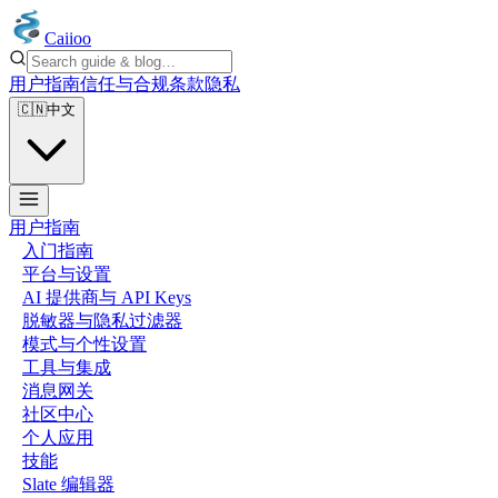
Caiioo
用户指南
信任与合规
条款
隐私
🇨🇳
中文
用户指南
入门指南
平台与设置
AI 提供商与 API Keys
脱敏器与隐私过滤器
模式与个性设置
工具与集成
消息网关
社区中心
个人应用
技能
Slate 编辑器