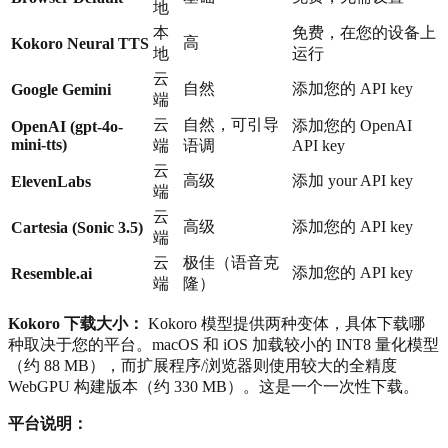
地
本
免费，在您的设备上
高
Kokoro Neural TTS
地
运行
云
自然
添加您的 API key
Google Gemini
端
云
自然，可引导
添加您的 OpenAI
OpenAI (gpt-4o-
mini-tts)
端
语调
API key
云
高级
添加 your API key
ElevenLabs
端
云
高级
添加您的 API key
Cartesia (Sonic 3.5)
端
云
极佳（语音克
添加您的 API key
Resemble.ai
端
隆）
Kokoro 下载大小：
Kokoro 模型提供两种变体，具体下载哪
种取决于您的平台。macOS 和 iOS 加载较小的 INT8 量化模型
（约 88 MB），而扩展程序/浏览器则使用较大的全精度
WebGPU 构建版本（约 330 MB）。这是一个一次性下载。
平台说明：