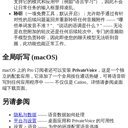
支持它的模式和应用中（例如“语言学习”），因此不会
让日常任务的输入框显得凌乱。
聆听
（一项免费工具，默认开启）：允许助手通过有针
对性的后续问题返回并重新聆听任何音频附件 —— “哪
些单词发音不准？”、“说话的语调是什么？” —— 无论
是在您附加的轮次还是任何后续轮次中。专门的音频助
手模型负责聆听，因此即使您的聊天模型无法听到音
频，此功能也能正常工作。
全局听写 (macOS)
macOS 上的 Pro 订阅者还可以安装
PrivateVoice
，这是一个独
立的配套应用，它添加了一个全局按住通话热键，可将语音听
写到任何应用程序中 —— 不仅仅是 Caiioo。详情请参阅桌面
端下载页面。
另请参阅
隐私与数据
—— 语音数据如何处理
平台与设置
—— 桌面应用和 PrivateVoice 的可用性
设置 > 语音 —— 为您的环境配置语音选项