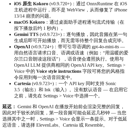
iOS 原生 Kokoro
(v0.9.720+)：通过 OnnxRuntime 在 iOS
主机进程中运行，而不是 WebView，从而修复了 iPhone
13/14 崩溃的问题。
macOS Kokoro
：通过桌面助手进程逐句流式传输（在
按下播放后约 1 秒内）。
Gemini TTS
(v0.9.723+)：逐句播放，因此音频在第一句
生成后即可开始播放，而无需等待整个回复合成完毕。
OpenAI
(v0.9.724+)：带可引导语调的 gpt-4o-mini-tts —
用自然语言请求口音、语调或语速（例如：“用温暖的爱
尔兰口音朗读这段话”），语音便会遵照执行。使用与
OpenAI LLM 提供商相同的 OpenAI API key。Settings >
Voice 中的
Voice style instructions
字段可将您的风格指
令应用到每一次语音回复中。
Cartesia
(v0.9.723+)：一个 API key 同时支持 Sonic
3.5（输出）和 Ink（输入）。没有默认语音 — 在启用它
之前，请先在 Settings > Voice 中选择一个。
延迟：
Gemini 和 OpenAI 在播放开始前会渲染完整的回复，
因此对于较长的回复，第一段音频可能会延迟几秒钟 — 当您
选择其中之一时，Settings > Voice 会显示一条提示。对于低延
迟语音，请选择 ElevenLabs、Cartesia 或 Resemble。