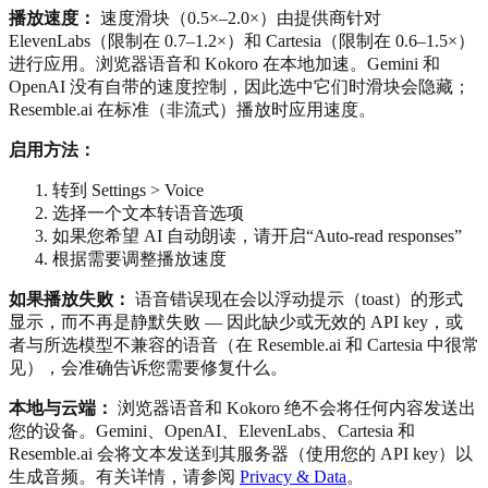
播放速度：
速度滑块（0.5×–2.0×）由提供商针对
ElevenLabs（限制在 0.7–1.2×）和 Cartesia（限制在 0.6–1.5×）
进行应用。浏览器语音和 Kokoro 在本地加速。Gemini 和
OpenAI 没有自带的速度控制，因此选中它们时滑块会隐藏；
Resemble.ai 在标准（非流式）播放时应用速度。
启用方法：
转到 Settings > Voice
选择一个文本转语音选项
如果您希望 AI 自动朗读，请开启“Auto-read responses”
根据需要调整播放速度
如果播放失败：
语音错误现在会以浮动提示（toast）的形式
显示，而不再是静默失败 — 因此缺少或无效的 API key，或
者与所选模型不兼容的语音（在 Resemble.ai 和 Cartesia 中很常
见），会准确告诉您需要修复什么。
本地与云端：
浏览器语音和 Kokoro 绝不会将任何内容发送出
您的设备。Gemini、OpenAI、ElevenLabs、Cartesia 和
Resemble.ai 会将文本发送到其服务器（使用您的 API key）以
生成音频。有关详情，请参阅
Privacy & Data
。