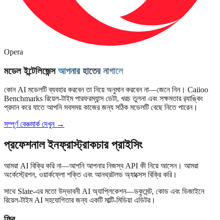
Opera
মডেল ইন্টেলিজেন্স
আপনার হাতের নাগালে
কোন AI মডেলটি ব্যবহার করবেন তা নিয়ে অনুমান করবেন না—জেনে নিন। Caiioo
Benchmarks রিয়েল-টাইম পারফরম্যান্স ডেটা, খরচ তুলনা এবং সক্ষমতার র‍্যাঙ্কিং
প্রদান করে যাতে আপনি সবসময় কাজের জন্য সঠিক মডেলটি বেছে নিতে পারেন।
সম্পূর্ণ বেঞ্চমার্ক দেখুন →
প্রফেশনাল ইনফ্রাস্ট্রাকচার প্রাইসিং
আমরা AI বিক্রি করি না—আপনি আপনার নিজস্ব API কী নিয়ে আসেন। আমরা
অর্কেস্ট্রেশন, ওয়ার্কফ্লো শক্তি এবং আনথ্রটলড অ্যাক্সেস বিক্রি করি।
সাথে Slate-এর মতো উদ্ভাবনী AI অ্যাপ্লিকেশন—ডকুমেন্ট, কোড এবং ডিজাইনে
রিয়েল-টাইম AI সহযোগিতার জন্য একটি মাল্টি-মিডিয়া এডিটর।
ফ্রি