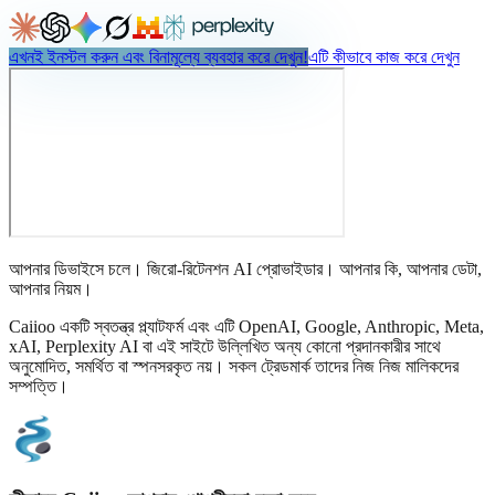
এখনই ইনস্টল করুন এবং বিনামূল্যে ব্যবহার করে দেখুন!
এটি কীভাবে কাজ করে দেখুন
আপনার ডিভাইসে চলে। জিরো-রিটেনশন AI প্রোভাইডার। আপনার কি, আপনার ডেটা,
আপনার নিয়ম।
Caiioo একটি স্বতন্ত্র প্ল্যাটফর্ম এবং এটি OpenAI, Google, Anthropic, Meta,
xAI, Perplexity AI বা এই সাইটে উল্লিখিত অন্য কোনো প্রদানকারীর সাথে
অনুমোদিত, সমর্থিত বা স্পনসরকৃত নয়। সকল ট্রেডমার্ক তাদের নিজ নিজ মালিকদের
সম্পত্তি।