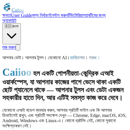
C
a
i
i
o
o
ক্ষমতা
User Guide
মূল্য নির্ধারণ
ইনস্টল করুন
টিউটোরিয়াল
হাব
টিমের জন্য
অ্যাকাউন্ট
🇧🇩
বাংলা
শুরু করুন
আপনার ডেটা। আপনার টুলস। যেকোনো AI।
ব্যক্তিগত। স্বচ্ছ।
C
a
i
i
o
o
হল একটি গোপনীয়তা-কেন্দ্রিক এআই
ওয়ার্কস্পেস, যা আপনার কাজের পাশে ভেসে থাকা একটি
ছোট প্যানেলে থাকে — আপনার টুলস এবং ডেটা একজন
সহকারীর হাতে দিন, আর এটিই সমস্ত কাজ করে দেবে।
যেকোনো এআই মডেল ব্যবহার করুন, আপনার প্রতিটি ফাইল এবং কি আপনার
ডিভাইসেই রাখুন, এবং প্রতিটি পদক্ষেপ দেখুন — Chrome, Edge, macOS, iOS,
Android, Windows এবং Linux-এ। কোনো থ্রটলিং নেই, কোনো লুকানো
সংক্ষিপ্তকরণ নেই।