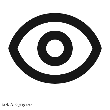
রিমোট AI শুধুমাত্র দেখে