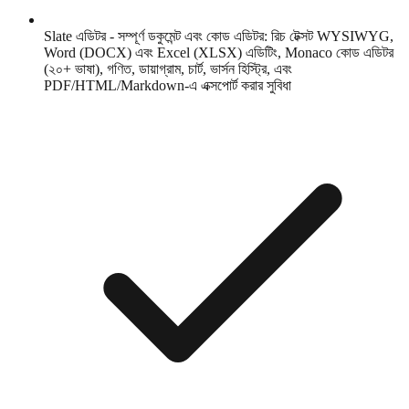
Slate এডিটর - সম্পূর্ণ ডকুমেন্ট এবং কোড এডিটর: রিচ টেক্সট WYSIWYG,
Word (DOCX) এবং Excel (XLSX) এডিটিং, Monaco কোড এডিটর
(২০+ ভাষা), গণিত, ডায়াগ্রাম, চার্ট, ভার্সন হিস্ট্রি, এবং
PDF/HTML/Markdown-এ এক্সপোর্ট করার সুবিধা