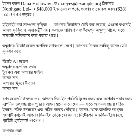
ইমেল করুন
Dana Holloway
-কে
m.reyes@example.org
ঠিকানায়
Northgate Ltd
-এর $48,000 ইনভয়েস সম্পর্কে, তারপর তাকে কল করুন
(628)
555-0148
নম্বরে।
হাইলাইট করা মানগুলো কৃত্রিম — আপনার ডিভাইসে তৈরি করা হয়েছে, এগুলো কখনোই
আসল ব্যক্তি বা অ্যাকাউন্ট নয়। ডলারের পরিমাণ এবং উদ্দেশ্য অক্ষুণ্ণ থাকে, যাতে
মডেলটি সঠিকভাবে কাজ করতে পারে।
শুধুমাত্র রিমোট মডেল কাল্পনিক তথ্যগুলো দেখে। আপনার দিকের সবকিছু আসল ডেটা
ব্যবহার করে:
রিমোট AI মডেল
শুধুমাত্র কাল্পনিক তথ্য
টুল কল এবং আপনার ফাইল
আসল মান
আপনার স্ক্রিনে উত্তর
আসল মান
যখন মডেলটি উত্তর দেয়, আপনার ডিভাইস প্রতিটি টুলের জন্য এবং আপনার পড়ার জন্য
কাল্পনিক তথ্যগুলোকে পুনরায় আসল মানে বদলে দেয় — যাতে অ্যাকশনগুলো সঠিক
ইনবক্স, সঠিক ইনভয়েস এবং সঠিক নম্বরে পৌঁছায়। আসল-থেকে-কাল্পনিক তথ্যের
ম্যাপটি কখনোই আপনার ডিভাইস থেকে বের হয় না; ডিটেকশন অন-ডিভাইসে চলে,
প্রতিটি প্ল্যাটফর্মে FREE।
আপনার ডেটা