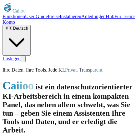
C
a
i
i
o
o
Funktionen
User Guide
Preise
Installieren
Anleitungen
Hub
Für Teams
Konto
🇩🇪
Deutsch
Loslegen
Ihre Daten. Ihre Tools. Jede KI.
Privat. Transparent.
C
a
i
i
o
o
ist ein datenschutzorientierter
KI-Arbeitsbereich in einem kompakten
Panel, das neben allem schwebt, was Sie
tun – geben Sie einem Assistenten Ihre
Tools und Daten, und er erledigt die
Arbeit.