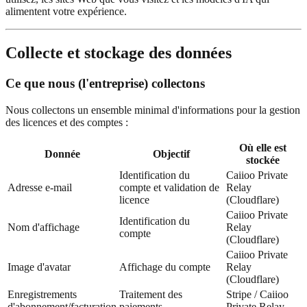
alimentent votre expérience.
Collecte et stockage des données
Ce que nous (l'entreprise) collectons
Nous collectons un ensemble minimal d'informations pour la gestion
des licences et des comptes :
Où elle est
Donnée
Objectif
stockée
Identification du
Caiioo Private
Adresse e-mail
compte et validation de
Relay
licence
(Cloudflare)
Caiioo Private
Identification du
Nom d'affichage
Relay
compte
(Cloudflare)
Caiioo Private
Image d'avatar
Affichage du compte
Relay
(Cloudflare)
Enregistrements
Traitement des
Stripe / Caiioo
d'abonnement/facturation
paiements
Private Relay