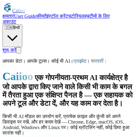
C
a
i
i
o
o
क्षमताएं
User Guide
कीमतें
इंस्टॉल करें
ट्यूटोरियल
हब
टीमों के लिए
अकाउंट
🇮🇳
हिन्दी
शुरू करें
आपका डेटा। आपके टूल्स। कोई भी AI।
प्राइवेट। पारदर्शी।
C
a
i
i
o
o
एक गोपनीयता-प्रथम AI कार्यक्षेत्र है
जो आपके द्वारा किए जाने वाले किसी भी काम के बगल
में तैरता हुआ एक संक्षिप्त पैनल है — एक सहायक को
अपने टूल और डेटा दें, और यह काम कर देता है।
किसी भी AI मॉडल का उपयोग करें, प्रत्येक फ़ाइल और कुंजी को अपने
डिवाइस पर रखें, और हर कदम देखें — Chrome, Edge, macOS, iOS,
Android, Windows और Linux पर। कोई थ्रॉटलिंग नहीं, कोई छिपा हुआ
सारांश नहीं।