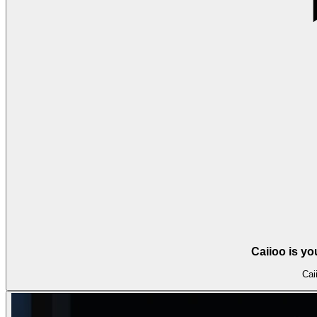
Caiioo is y
Cai