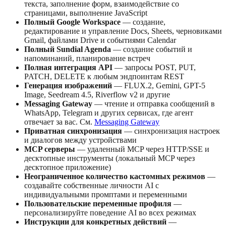
текста, заполнение форм, взаимодействие со
страницами, выполнение JavaScript
Полный Google Workspace
— создание,
редактирование и управление Docs, Sheets, черновиками
Gmail, файлами Drive и событиями Calendar
Полный Sundial Agenda
— создание событий и
напоминаний, планирование встреч
Полная интеграция API
— запросы POST, PUT,
PATCH, DELETE к любым эндпоинтам REST
Генерация изображений
— FLUX.2, Gemini, GPT-5
Image, Seedream 4.5, Riverflow v2 и другие
Messaging Gateway
— чтение и отправка сообщений в
WhatsApp, Telegram и других сервисах, где агент
отвечает за вас. См.
Messaging Gateway
Приватная синхронизация
— синхронизация настроек
и диалогов между устройствами
MCP серверы
— удаленный MCP через HTTP/SSE и
десктопные инструменты (локальный MCP через
десктопное приложение)
Неограниченное количество кастомных режимов
—
создавайте собственные личности AI с
индивидуальными промптами и переменными
Пользовательские переменные профиля
—
персонализируйте поведение AI во всех режимах
Инструкции для конкретных действий
—