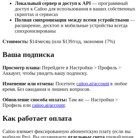
Локальный сервер и доступ к API
— программный
доступ к Caiioo для использования в ваших собственных
скриптах и сервисах
Полная синхронизация между всеми устройствами
—
расширение, десктоп и мобильные устройства всегда
синхронизированы
Стоимость:
$14/месяц (или $139/год, экономия 17%)
Ваша подписка
Просмотр плана:
Перейдите в Настройки > Профиль >
Аккаунт, чтобы увидеть вашу подписку.
Изменение или отмена:
Посетите
caiioo.ai/account
в любое
время. Без ожидания и лишних вопросов.
Обновление способа оплаты:
Там же — Настройки >
Профиль или
caiioo.ai/account
.
Как работает оплата
Caiioo взимает фиксированную абонентскую плату (если вы
выбрали Pro). Вы оплачиваете
отдельные счета
провайдерам