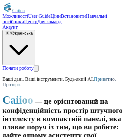
C
a
i
i
o
o
Можливості
User Guide
Ціни
Встановити
Навчальні
посібники
Центр
Для команд
Акаунт
🇺🇦
Українська
Почати роботу
Ваші дані. Ваші інструменти. Будь-який AI.
Приватно.
Прозоро.
C
a
i
i
o
o
— це орієнтований на
конфіденційність простір штучного
інтелекту в компактній панелі, яка
плаває поруч із тим, що ви робите:
дайте одному асистенту свої