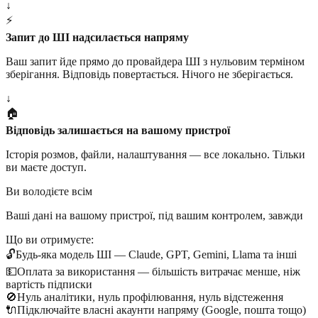
↓
⚡
Запит до ШІ надсилається напряму
Ваш запит йде прямо до провайдера ШІ з нульовим терміном
зберігання. Відповідь повертається. Нічого не зберігається.
↓
🏠
Відповідь залишається на вашому пристрої
Історія розмов, файли, налаштування — все локально. Тільки
ви маєте доступ.
Ви володієте всім
Ваші дані на вашому пристрої, під вашим контролем, завжди
Що ви отримуєте:
🔓
Будь-яка модель ШІ — Claude, GPT, Gemini, Llama та інші
💵
Оплата за використання — більшість витрачає менше, ніж
вартість підписки
🚫
Нуль аналітики, нуль профілювання, нуль відстеження
🔌
Підключайте власні акаунти напряму (Google, пошта тощо)