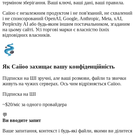
терміном зберігання. Ваші ключі, ваші дані, ваші правила.
Caiioo є незалежним продуктом і не пов'язаний, не схвалений
і не спонсорований OpenAI, Google, Anthropic, Meta, xAI,
Perplexity AI або будь-яким іншим постачальником, згаданим
на цьому сайті. Усі торгові марки є власністю їхніх
відповідних власників.
Як Caiioo захищає вашу конфіденційність
Підписки на ШІ зручні, але ваші розмови, файли та звички
живуть на чужих серверах. Ось чим відрізняється Caiioo.
Підписка на ШІ
~$20/міс за одного провайдера
💬
Ви вводите запит
Ваше запитання, контекст і будь-які файли, якими ви ділитеся