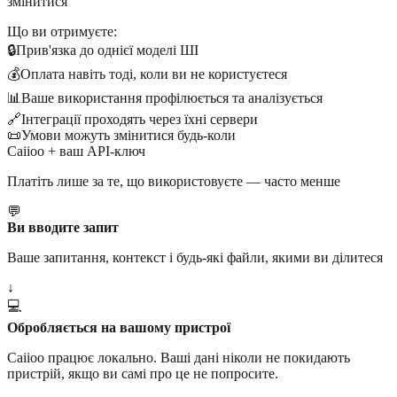
змінитися
Що ви отримуєте:
🔒
Прив'язка до однієї моделі ШІ
💰
Оплата навіть тоді, коли ви не користуєтеся
📊
Ваше використання профілюється та аналізується
🔗
Інтеграції проходять через їхні сервери
📜
Умови можуть змінитися будь-коли
Caiioo + ваш API-ключ
Платіть лише за те, що використовуєте — часто менше
💬
Ви вводите запит
Ваше запитання, контекст і будь-які файли, якими ви ділитеся
↓
💻
Обробляється на вашому пристрої
Caiioo працює локально. Ваші дані ніколи не покидають
пристрій, якщо ви самі про це не попросите.