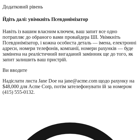
Додатковий рівень
Йдіть далі: увімкніть Псевдонімізатор
Навіть із вашим власним ключем, ваш запит все одно
потрапляє до обраного вами провайдера ШІ. Увімкніть
Псевдонімізатор, і кожна особиста деталь — імена, електронні
адреси, номери телефонів, компанії, номери рахунків — буде
замінена на реалістичний вигаданий замінник ще до того, як
запит залишить ваш пристрій.
Ви вводите
Надіслати листа
Jane Doe
на
jane@acme.com
щодо рахунку на
$48,000 для
Acme Corp
, потім зателефонувати їй за номером
(415) 555-0132
.