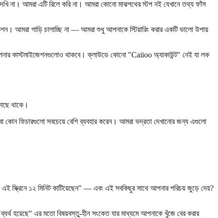
খি না। আমরা এটি রিলে করি না। আমরা কোনো মাঝপথের স্টপ নই যেখানে তথ্য ফাঁস
শন। আমরা গাড়ি চালাচ্ছি না — আমরা শুধু আপনাকে স্টিয়ারিং করার একটি ভালো উপায়
আপনার কাস্টমাইজেশনগুলোও থাকবে। ক্লাউডে কোনো "Caiioo অ্যাকাউন্ট" নেই যা লক
 কাছে থাকে।
া কোন ফিচারগুলো সবচেয়ে বেশি ব্যবহার করেন। আমরা ভদ্রতা দেখানোর জন্য এগুলো
ই স্ক্রিনে ১২ মিনিট কাটিয়েছেন" — এবং এই সবকিছুর সাথে আপনার পরিচয় জুড়ে দেয়?
যর্থ হয়েছে" এর মতো বিষয়বস্তু-হীন সংকেত যার মাধ্যমে আপনাকে খুঁজে বের করার