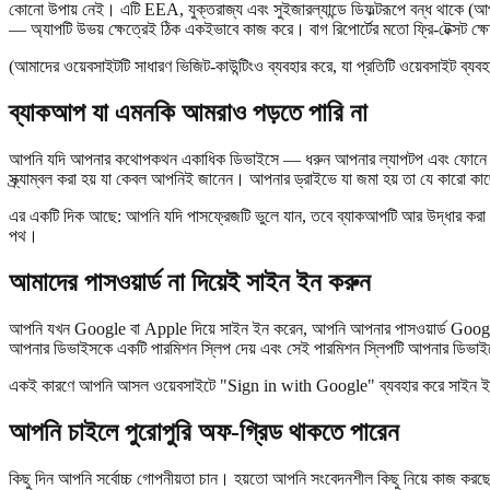
কোনো উপায় নেই। এটি EEA, যুক্তরাজ্য এবং সুইজারল্যান্ডে ডিফল্টরূপে বন্ধ থাকে (আপ
— অ্যাপটি উভয় ক্ষেত্রেই ঠিক একইভাবে কাজ করে। বাগ রিপোর্টের মতো ফ্রি-টেক্সট ক্
(আমাদের ওয়েবসাইটটি সাধারণ ভিজিট-কাউন্টিংও ব্যবহার করে, যা প্রতিটি ওয়েবসাইট ব্যবহা
ব্যাকআপ যা এমনকি আমরাও পড়তে পারি না
আপনি যদি আপনার কথোপকথন একাধিক ডিভাইসে — ধরুন আপনার ল্যাপটপ এবং ফোনে — প
স্ক্র্যাম্বল করা হয় যা কেবল আপনিই জানেন। আপনার ড্রাইভে যা জমা হয় তা যে কারো
এর একটি দিক আছে: আপনি যদি পাসফ্রেজটি ভুলে যান, তবে ব্যাকআপটি আর উদ্ধার করা
পথ।
আমাদের পাসওয়ার্ড না দিয়েই সাইন ইন করুন
আপনি যখন Google বা Apple দিয়ে সাইন ইন করেন, আপনি আপনার পাসওয়ার্ড Goo
আপনার ডিভাইসকে একটি পারমিশন স্লিপ দেয় এবং সেই পারমিশন স্লিপটি আপনার ডিভা
একই কারণে আপনি আসল ওয়েবসাইটে "Sign in with Google" ব্যবহার করে সাইন ইন করতে
আপনি চাইলে পুরোপুরি অফ-গ্রিড থাকতে পারেন
কিছু দিন আপনি সর্বোচ্চ গোপনীয়তা চান। হয়তো আপনি সংবেদনশীল কিছু নিয়ে কাজ 