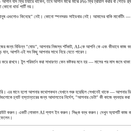
ি যদি ফ্রি টিয়ারে থাকেন, তবে আপনি মাঝে মাঝে Pro ফ্রি ট্রায়াল করার বা পেইড প্ল
োনো থার্ড পার্টি নয়।
"মানুষ এগুলোও কিনেছে" নেই। কোনো স্পনসরড সাইডবার নেই। আমাদের বাকি মার্কেটিং —
 জন্য বিভিন্ন "মোড", আপনার নিজস্ব শর্টকাট, AI-কে আপনি কে এবং কীভাবে কাজ করেন
ে যান, আপনি এই সব কিছু আপনার সাথে নিয়ে যেতে পারেন।
রে রাখবে। টুল পরিবর্তন করা সাধারণত কেন কষ্টকর মনে হয় — মাসের পর মাস জমে থাকা প
পারি। এর মানে হলো আপনার কথোপকথন যেখানে শুরু হয়েছিল সেখানেই থাকে — আপনার ডিভ
গুলোকে চ্যাট হস্তান্তরের জন্য আদালতের নির্দেশ, "আপনার ডেটা" কী কাজে ব্যবহার কর
ট করুন। একটি লোকাল AI প্লাগ ইন করুন। সিঙ্ক বন্ধ করুন। দেখুন অ্যাপটি কাজ করছে 
ে ফেলেন।