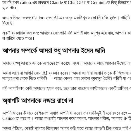
আপনি যখন caiioo-এর মাধ্যমে Claude বা ChatGPT বা Gemini-কে কিছু জিজ্ঞাসা ক
হতে পারে।
এভাবে চিন্তা করুন: Caiioo হলো AI-এর জন্য একটি খুব ভালো স্টিয়ারিং হুইল। গাড়িট
দিয়েছি।
একটি ব্যবহারিক ফলাফল: আমাদের কোম্পানি যদি আগামীকাল অদৃশ্য হয়ে যায়, আপনার
বা হারিয়ে যেতে পারে।
আপনার সম্পর্কে আমরা শুধু আপনার ইমেল জানি
আমাদের শুধু জানতে হয় কে আমাদের পে করেছে, ব্যস। আমাদের কাছে আপনার ইমেল, নাম এ
আমরা জানি না আপনি কোন AI ব্যবহার করেন। আমরা জানি না আপনি তাকে কী জিজ্ঞাসা 
সংগ্রহ করা থেকে বিরত থাকিনি — আমরা কেবল এমন কোনো ব্যবস্থা তৈরিই করিনি যা 
যদি আগামীকাল কেউ আমাদের হ্যাক করে, তবে তারা বড়জোর কাস্টমারদের একটি তালিকা
অ্যাপটি আপনাকে নজরে রাখে না
আপনি জানেন কীভাবে বেশিরভাগ অ্যাপ আপনি যা করেন তার সবকিছুই নীরবে নজরে রাখে — "
Caiioo তা করে না। আমরা কখনোই আপনার কথোপকথন, আপনার পরিচয়, আপনার IP ঠিকা
আমরা ঐচ্ছিক, বেনামী ব্যবহার বিশ্লেষণ অফার করি যাতে আমরা বাগগুলি ঠিক করতে পারি এ