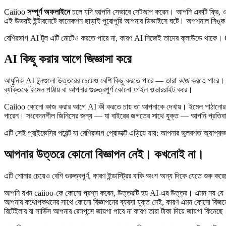
Caiioo
সম্পূর্ণ অফলাইনে
চলে যদি আপনি সেভাবে সেটআপ করেন। আপনি একটি ফ্রি, ওপে
এই উভয়ই ইন্টারনেটে কানেকশন ছাড়াই পুরোপুরি আপনার ডিভাইসে ঘটে। অপশনাল সিঙ্ক
বেশিরভাগ AI টুল এটি মোটেও করতে পারে না, কারণ AI নিজেই তাদের ক্লাউডে থাকে। 
AI কিছু করার আগে জিজ্ঞাসা করে
আধুনিক AI টুলগুলো উত্তরের চেয়েও বেশি কিছু করতে পারে — তারা
কাজ
করতে পারে। ম
ব্যক্তিকে ইমেল পাঠায় বা আপনার গুরুত্বপূর্ণ কোনো ফাইল ওভাররাইট করে।
Caiioo কোনো কাজ করার আগে AI কী করতে চায় তা আপনাকে দেখায়। ইমেল পাঠানোর আ
পারেন। সংবেদনশীল জিনিসের জন্য — যা বাইরের জগতের সাথে যুক্ত — আপনি প্রতিবার
এটি সেই প্রাইভেসির পয়েন্ট যা বেশিরভাগ প্রোডাক্ট এড়িয়ে যায়: আপনার ভুলবশত অ্য
আপনার উত্তরে কোনো বিজ্ঞাপন নেই। কখনোই না।
এটি শোনার চেয়েও বেশি গুরুত্বপূর্ণ, কারণ ইন্ডাস্ট্রির বাকি অংশ অন্য দিকে যেতে শুরু ক
আপনি যখন caiioo-কে কোনো প্রশ্ন করেন, উত্তরটি হয় AI-এর উত্তর। এমন নয় যে "AI-এ
আপনার কথোপকথনের সাথে কোনো বিজ্ঞাপনের ব্যবসা যুক্ত নেই, কারণ এমন কোনো বিজনেস
রিটেইলার বা সার্ভিস আপনার রেসপন্সে জায়গা পাবে না কারণ তারা টাকা দিয়ে জায়গা কি