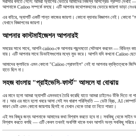
সরাসরি বলতে গেলে: আমরা অ্যাপের ভেতরে আমাদের নিজস্ব আপগ্রেড প্রম্পট দেখাই — আপন
আপনাকে Caiioo সম্পর্কে বলছে। এটি আপনার কথোপকথনের ভেতরে জায়গা ভাড়া নেওয়া ক
এর বাইরে, অ্যাপটি একটি শান্ত কাজের জায়গা। কোনো ব্যানার বিজ্ঞাপন নেই। কোনো 
যেখানে বিজ্ঞাপনের জায়গা।
আপনার কাস্টমাইজেশন আপনারই
সময়ের সাথে সাথে, আপনি caiioo-কে আপনার পছন্দমতো সেটআপ করবেন — বিভিন্ন কাজের
যায়। এটি আপনার সাথে ডিভাইসগুলোর মধ্যে মুভ করে। আপনি যদি কখনো Caiioo ছেড়
আমাদের ক্লাউডে এমন কোনো "Caiioo প্রোফাইল" নেই যা আপনার ব্যক্তিত্বকে জিম্মি ক
হাতে ছিল না।
সহজ বাংলায় "প্রাইভেসি-ফার্স্ট" আসলে যা বোঝায়
এর মানে হলো আমরা অ্যাপটি এমনভাবে তৈরি করেছি যাতে আমরা চাইলেও উঁকি দিতে না 
না। আর এর মানে হলো খবরে আসা সেই সব খারাপ পরিস্থিতি — ডেটা ব্রিচ, AI কোম্পানি
কারণ ডেটা এমন কোনো জায়গায় ছিলই না যেখান থেকে তারা তা নিতে পারত।
এই সব কিছুর জন্য আপনাকে আমাদের কথা বিশ্বাস করতে হবে না। সবকিছু থেকে সাইন আউ
বিশ্বাস করতে বলছি — এটি কেবল তখনই অবশিষ্ট থাকে যখন আপনি অন্য সবকিছু সরিয়