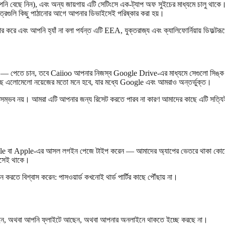
নি বেছে নিন), এবং অন্য জায়গায় এটি সেটিংসে এক-ট্যাপ অফ সুইচের মাধ্যমে চালু থাকে
ষেত্রগুলি কিছু পাঠানোর আগে আপনার ডিভাইসেই পরিষ্কার করা হয়।
র করে এবং আপনি হ্যাঁ না বলা পর্যন্ত এটি EEA, যুক্তরাজ্য এবং ক্যালিফোর্নিয়ায় ডিফল্ট
েতে চান, তবে Caiioo আপনার নিজস্ব Google Drive-এর মাধ্যমে সেগুলো সিঙ্ক করত
 কাছে এলোমেলো নয়েজের মতো মনে হবে, যার মধ্যে Google এবং আমরাও অন্তর্ভুক্ত।
 সম্ভব নয়। আমরা এটি আপনার জন্য রিসেট করতে পারব না কারণ আমাদের কাছে এটি সত্যি
gle বা Apple-এর আসল লগইন পেজে টাইপ করেন — আমাদের অ্যাপের ভেতরে থাকা কোনো
ইসেই থাকে।
 বিশ্বাস করেন: পাসওয়ার্ড কখনোই থার্ড পার্টির কাছে পৌঁছায় না।
করছেন, অথবা আপনি ফ্লাইটে আছেন, অথবা আপনার অনলাইনে থাকতে ইচ্ছে করছে না।