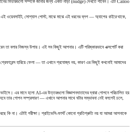
্যানের ফিচারগুলো সম্পর্কে জানার জন্য একটি নাড়া (nudge) দেখতে পাবেন। এটি Caiioo
 এই ওয়েবসাইট, সোশ্যাল পোস্ট, মাঝে মাঝে এই ধরনের ব্লগ — অ্যাপের
বাইরে
থাকে,
 তা বলার নিজস্ব উপায়। এই সব কিছুই আপনার। এটি পরিষ্কারভাবে এক্সপোর্ট করা
্রেফারেন্স হারিয়ে ফেলা — তা এখানে প্রযোজ্য নয়, কারণ এর কিছুই কখনোই আমাদের
াইসে। এর মানে হলো AI-এর উত্তরগুলো বিজ্ঞাপনদাতাদের দ্বারা গোপনে পরিচালিত হয়
া হবে তার গোপন সম্প্রসারণ — এখানে আপনার সাথে ঘটার সম্ভাবনা নেই বললেই চলে,
কি না। এটাই পরীক্ষা। প্রাইভেসি-ফার্স্ট কোনো প্রতিশ্রুতি নয় যা আমরা আপনাকে