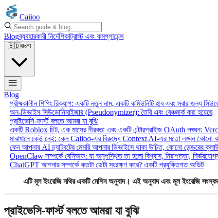
Caiioo
Blog
ব্যবহারকারী নির্দেশিকা
ট্রাস্ট এবং কমপ্লায়েন্স
🇧🇩
বাংলা
Blog
গ্রীষ্মকালীন শিপিং রিক্যাপ: একটি নতুন নাম, একটি কমিউনিটি হাব এবং সবার জন্য সি
অন-ডিভাইস সিউডোনিমাইজার (Pseudonymizer): তৈরি এবং বেঞ্চমার্ক করা হয়েছে
প্রাইভেসি-ফার্স্ট বলতে আমরা যা বুঝি
একটি Roblox চিট, এক মাসের নীরবতা এবং একটি এন্টারপ্রাইজ OAuth লঙ্ঘন: Verc
মাঝখানে কেউ নেই: কেন Caiioo-এর বিরুদ্ধে Context AI-এর মতো লঙ্ঘন কোনো 
কেন আপনার AI চ্যাটবটের মেমরি আপনার ডিভাইসে থাকা উচিত, কোনো ভেন্ডরের ক্লাউ
OpenClaw সম্পর্কে বেনিঅফ: যা অনুপস্থিত তা হলো বিশ্বাস, নিরাপত্তা, নির্ভরযোগ্
ChatGPT আপনার সম্পর্কে কতটা ডেটা সংরক্ষণ করে? একটি প্রযুক্তিগত অডিট
এটি মূল ইংরেজি নথির একটি মেশিন অনুবাদ। এই অনুবাদ এবং মূল ইংরেজি সংস্কর
প্রাইভেসি-ফার্স্ট বলতে আমরা যা বুঝি