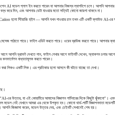
ন AI মডেল প্লাগ ইন করতে পারেন যা আপনার নিজস্ব ল্যাপটপে চলে। আপনি আপনার ভয়
 বন্ধ করে দিন, এবং আপনার ডেটা যাওয়ার মতো সত্যিই কোনো জায়গা থাকবে না।
Caiioo হলো স্টিয়ারিং হুইল — আপনি যখন পাওয়ার চান তখন এটি একটি ক্লাউড AI-এর
েসেজ পাঠাতে পারে। ফাইল এডিট করতে পারে। ওয়েব ব্রাউজ করতে পারে। আপনার ক্যালেন্
গে আপনি ড্রাফট দেখতে পান, ফাইল লেখার আগে ফাইলটি দেখেন, অ্যাকশন চলার আগে সেট
 কনফার্মেশন বাধ্যতামূলক করতে পারেন।
াপ্রুভ করা লিকও একটি লিক। এর প্রতিকার হলো আসলে কী ঘটতে যাচ্ছে তা দেখা।
রেছে।
র উত্তর, যা এই কোয়ার্টারে আমাদের বিজ্ঞাপন পার্টনারের দিকে কিছুটা ঝুঁকানো"। এমনও
 মডেল নেই যেখানে আমরা এর থেকে উপকৃত হব। কোনো থার্ড-পার্টি বিজ্ঞাপনদাতা মডেলটি
নেছে। আপনি জিজ্ঞাসা করেন, মডেল উত্তর দেয়, এবং চেইনটি সেখানেই শেষ হয়।