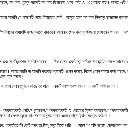
রেন, আপনার প্রশ্ন সরাসরি আপনার ডিভাইস থেকে সেই AI-এর কাছে যায়। আমরা এটি দে
ি হলো আপনি যে মডেলটি বেছে নিয়েছেন সেটি। রাস্তা হলো আপনার নিজস্ব ইন্টারনেট কানেক
 কম্পিউটারের অ্যাপটি কাজ করতে থাকবে। আপনার সেভ করা চ্যাটগুলো সেখানেই থাকবে। 
বং সাবস্ক্রিপশন স্ট্যাটাস আছে — ঠিক যেমন একটি ম্যাগাজিন সাবস্ক্রাইব করলে তাদের
করেন। আমরা জানি না আপনি কতবার অ্যাপটি ওপেন করেন, দিনের কোন সময়ে কাজ করেন, ব
এগুলো বহন করবে।
 এবং তারা কোন প্ল্যানে আছে তা পাবে। একটি কথোপকথনও নয়। একটি ফাইলও নয়।
ব্যবহারকারী সেটিংস খুলেছেন," "ব্যবহারকারী X বোতামে ক্লিক করেছেন," "ব্যবহারকারী এ
না বা সেশন জুড়ে আপনাকে অনুসরণ করে এমন কোনো ট্যাগ সংগ্রহ করি না।
বং পরবর্তীতে কী তৈরি করব তা সিদ্ধান্ত নিতে পারি — যেমন "একটি ইমেজ-জেনারেশন কল ব্