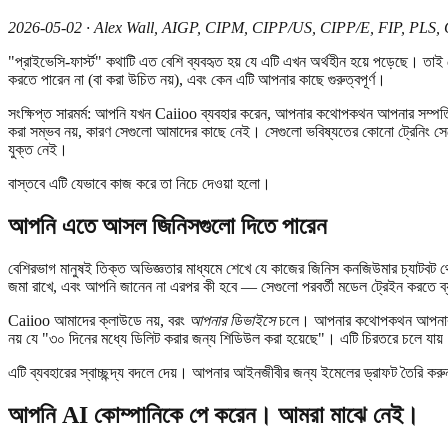
2026-05-02 · Alex Wall, AIGP, CIPM, CIPP/US, CIPP/E, FIP, PLS,
"প্রাইভেসি-ফার্স্ট" কথাটি এত বেশি ব্যবহৃত হয় যে এটি এখন অর্থহীন হয়ে পড়েছে। 
করতে পারেন না (বা করা উচিত নয়), এবং কেন এটি আপনার কাছে গুরুত্বপূর্ণ।
সংক্ষিপ্ত সারমর্ম: আপনি যখন Caiioo ব্যবহার করেন, আপনার কথোপকথন আপনার সম্প
করা সম্ভব নয়, কারণ সেগুলো আমাদের কাছে নেই। সেগুলো ভবিষ্যতের কোনো ট্রেনিং সেটে
যুক্ত নেই।
বাস্তবে এটি যেভাবে কাজ করে তা নিচে দেওয়া হলো।
আপনি এতে আসল জিনিসগুলো দিতে পারেন
বেশিরভাগ মানুষই তিক্ত অভিজ্ঞতার মাধ্যমে শেখে যে কাজের জিনিস কনজিউমার চ্যাটবট থ
জমা রাখে, এবং আপনি জানেন না এরপর কী হবে — সেগুলো পরবর্তী মডেল ট্রেইন করতে ব্য
Caiioo আমাদের ক্লাউডে নয়, বরং
আপনার ডিভাইসে
চলে। আপনার কথোপকথন আপনার নিজ
নয় যে "৩০ দিনের মধ্যে ডিলিট করার জন্য শিডিউল করা হয়েছে"। এটি চিরতরে চলে যায
এটি ব্যবহারের স্বাচ্ছন্দ্য বদলে দেয়। আপনার আইনজীবীর জন্য ইমেলের ড্রাফট তৈরি ক
আপনি AI কোম্পানিকে পে করেন। আমরা মাঝে নেই।