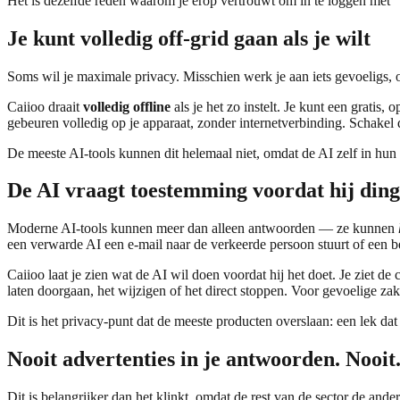
Het is dezelfde reden waarom je erop vertrouwt om in te loggen met "
Je kunt volledig off-grid gaan als je wilt
Soms wil je maximale privacy. Misschien werk je aan iets gevoeligs, of
Caiioo draait
volledig offline
als je het zo instelt. Je kunt een gratis
gebeuren volledig op je apparaat, zonder internetverbinding. Schakel
De meeste AI-tools kunnen dit helemaal niet, omdat de AI zelf in hun c
De AI vraagt toestemming voordat hij ding
Moderne AI-tools kunnen meer dan alleen antwoorden — ze kunnen
een verwarde AI een e-mail naar de verkeerde persoon stuurt of een be
Caiioo laat je zien wat de AI wil doen voordat hij het doet. Je ziet 
laten doorgaan, het wijzigen of het direct stoppen. Voor gevoelige za
Dit is het privacy-punt dat de meeste producten overslaan: een lek da
Nooit advertenties in je antwoorden. Nooit
Dit is belangrijker dan het klinkt, omdat de rest van de sector de ander