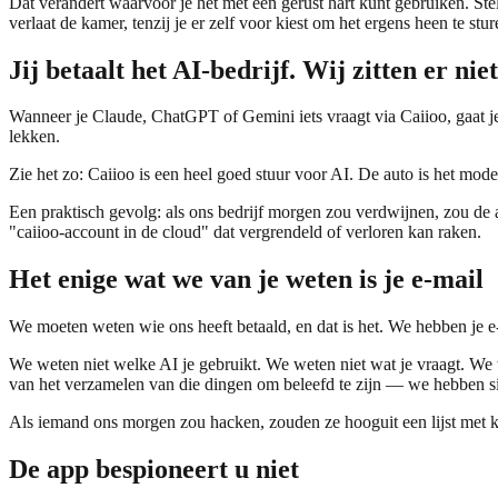
Dat verandert waarvoor je het met een gerust hart kunt gebruiken. Stel
verlaat de kamer, tenzij je er zelf voor kiest om het ergens heen te stur
Jij betaalt het AI-bedrijf. Wij zitten er niet
Wanneer je Claude, ChatGPT of Gemini iets vraagt via Caiioo, gaat je 
lekken.
Zie het zo: Caiioo is een heel goed stuur voor AI. De auto is het mod
Een praktisch gevolg: als ons bedrijf morgen zou verdwijnen, zou de a
"caiioo-account in de cloud" dat vergrendeld of verloren kan raken.
Het enige wat we van je weten is je e-mail
We moeten weten wie ons heeft betaald, en dat is het. We hebben je e-
We weten niet welke AI je gebruikt. We weten niet wat je vraagt. We w
van het verzamelen van die dingen om beleefd te zijn — we hebben 
Als iemand ons morgen zou hacken, zouden ze hooguit een lijst met 
De app bespioneert u niet