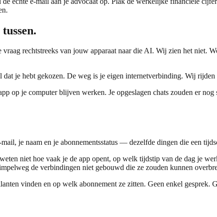
 de echte e-mail aan je advocaat op. Plak de werkelijke financiële cijfe
en.
 tussen.
vraag rechtstreeks van jouw apparaat naar die AI. Wij zien het niet. W
el dat je hebt gekozen. De weg is je eigen internetverbinding. Wij rijd
pp op je computer blijven werken. Je opgeslagen chats zouden er nog st
mail, je naam en je abonnementsstatus — dezelfde dingen die een tijdschr
eten niet hoe vaak je de app opent, op welk tijdstip van de dag je wer
simpelweg de verbindingen niet gebouwd die ze zouden kunnen overbr
klanten vinden en op welk abonnement ze zitten. Geen enkel gesprek. G