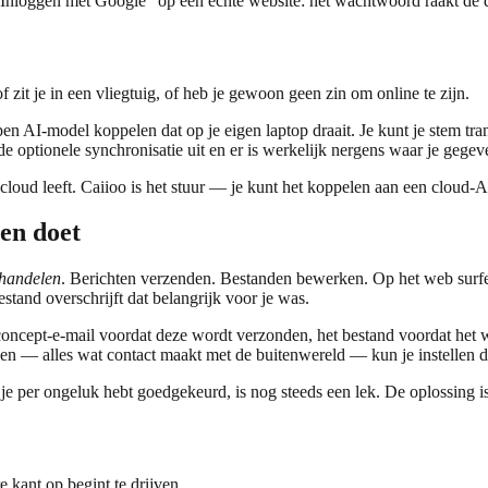
Inloggen met Google" op een echte website: het wachtwoord raakt de de
 zit je in een vliegtuig, of heb je gewoon geen zin om online te zijn.
, open AI-model koppelen dat op je eigen laptop draait. Je kunt je stem
 de optionele synchronisatie uit en er is werkelijk nergens waar je geg
loud leeft. Caiioo is het stuur — je kunt het koppelen aan een cloud-AI 
en doet
handelen
. Berichten verzenden. Bestanden bewerken. Op het web surfen
stand overschrijft dat belangrijk voor je was.
de concept-e-mail voordat deze wordt verzonden, het bestand voordat het 
ken — alles wat contact maakt met de buitenwereld — kun je instellen da
t je per ongeluk hebt goedgekeurd, is nog steeds een lek. De oplossing 
.
e kant op begint te drijven.