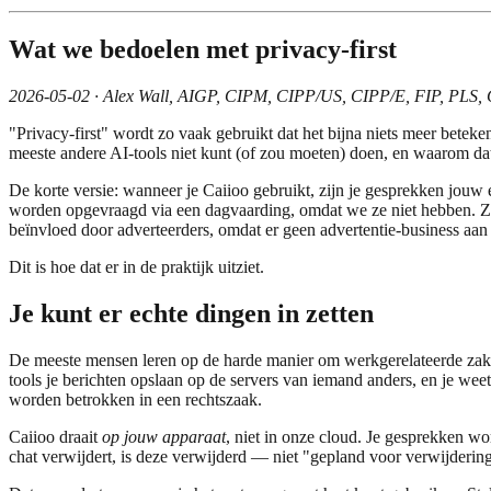
Wat we bedoelen met privacy-first
2026-05-02 · Alex Wall, AIGP, CIPM, CIPP/US, CIPP/E, FIP, PLS,
"Privacy-first" wordt zo vaak gebruikt dat het bijna niets meer beteke
meeste andere AI-tools niet kunt (of zou moeten) doen, en waarom dat 
De korte versie: wanneer je Caiioo gebruikt, zijn je gesprekken jouw 
worden opgevraagd via een dagvaarding, omdat we ze niet hebben. Ze
beïnvloed door adverteerders, omdat er geen advertentie-business aan 
Dit is hoe dat er in de praktijk uitziet.
Je kunt er echte dingen in zetten
De meeste mensen leren op de harde manier om werkgerelateerde zaken b
tools je berichten opslaan op de servers van iemand anders, en je we
worden betrokken in een rechtszaak.
Caiioo draait
op jouw apparaat
, niet in onze cloud. Je gesprekken w
chat verwijdert, is deze verwijderd — niet "gepland voor verwijdering