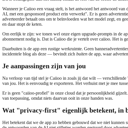
Wanneer je Caiioo een vraag stelt, is het antwoord het antwoord van d
AI, met een gesponsord product erin verwerkt". Er is geen advertenti
adverteerder betaalt ons om te beïnvloeden wat het model zegt, en gee
en daar stopt de keten.
Om eerlijk te zijn: we tonen wel onze eigen upgrade-prompts in de app —
abonnement nodig is. Dat is Caiioo die je vertelt over caiioo. Het is g
Daarbuiten is de app een rustige werkruimte. Geen banneradvertenti
incidentele blog als deze — bevindt zich
buiten
de app, waar adverten
Je aanpassingen zijn van jou
Na verloop van tijd stel je Caiioo in zoals jij dat wilt — verschillend
van jou. Het is eenvoudig te exporteren. Het verhuist met je mee tusse
Er is geen "caiioo-profiel" in onze cloud dat je persoonlijkheid gij
van toepassing, omdat niets daarvan ooit in onze handen was.
Wat "privacy-first" eigenlijk betekent, in b
Het betekent dat we de app zo hebben gebouwd dat we niet kunnen snu
de antwoorden van de AI niet stilletjes worden gestuurd door advertee