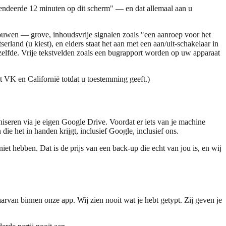
spendeerde 12 minuten op dit scherm" — en dat allemaal aan u
ouwen — grove, inhoudsvrije signalen zoals "een aanroep voor het
rland (u kiest), en elders staat het aan met een aan/uit-schakelaar in
etzelfde. Vrije tekstvelden zoals een bugrapport worden op uw apparaat
t VK en Californië totdat u toestemming geeft.)
iseren via je eigen Google Drive. Voordat er iets van je machine
 die het in handen krijgt, inclusief Google, inclusief ons.
t hebben. Dat is de prijs van een back-up die echt van jou is, en wij
van binnen onze app. Wij zien nooit wat je hebt getypt. Zij geven je