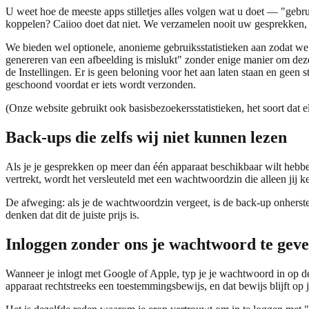
U weet hoe de meeste apps stilletjes alles volgen wat u doet — "gebr
koppelen? Caiioo doet dat niet. We verzamelen nooit uw gesprekken, uw
We bieden wel optionele, anonieme gebruiksstatistieken aan zodat w
genereren van een afbeelding is mislukt" zonder enige manier om deze n
de Instellingen. Er is geen beloning voor het aan laten staan en geen
geschoond voordat er iets wordt verzonden.
(Onze website gebruikt ook basisbezoekersstatistieken, het soort dat 
Back-ups die zelfs wij niet kunnen lezen
Als je je gesprekken op meer dan één apparaat beschikbaar wilt hebbe
vertrekt, wordt het versleuteld met een wachtwoordzin die alleen jij ken
De afweging: als je de wachtwoordzin vergeet, is de back-up onherste
denken dat dit de juiste prijs is.
Inloggen zonder ons je wachtwoord te gev
Wanneer je inlogt met Google of Apple, typ je je wachtwoord in op d
apparaat rechtstreeks een toestemmingsbewijs, en dat bewijs blijft op j