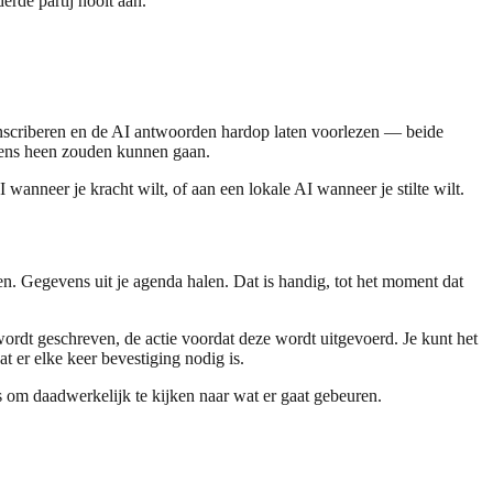
rde partij nooit aan.
 transcriberen en de AI antwoorden hardop laten voorlezen — beide
evens heen zouden kunnen gaan.
wanneer je kracht wilt, of aan een lokale AI wanneer je stilte wilt.
. Gegevens uit je agenda halen. Dat is handig, tot het moment dat
wordt geschreven, de actie voordat deze wordt uitgevoerd. Je kunt het
t er elke keer bevestiging nodig is.
is om daadwerkelijk te kijken naar wat er gaat gebeuren.