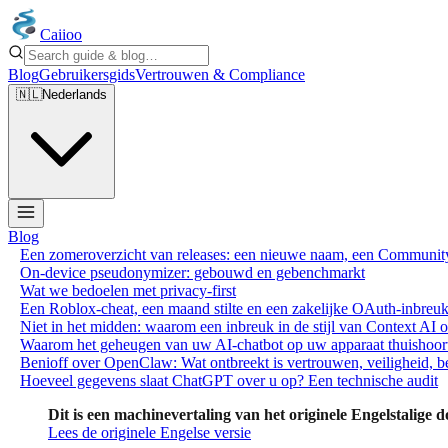
Caiioo
Blog
Gebruikersgids
Vertrouwen & Compliance
🇳🇱
Nederlands
Blog
Een zomeroverzicht van releases: een nieuwe naam, een Communit
On-device pseudonymizer: gebouwd en gebenchmarkt
Wat we bedoelen met privacy-first
Een Roblox-cheat, een maand stilte en een zakelijke OAuth-inbreuk: 
Niet in het midden: waarom een inbreuk in de stijl van Context AI 
Waarom het geheugen van uw AI-chatbot op uw apparaat thuishoort, 
Benioff over OpenClaw: Wat ontbreekt is vertrouwen, veiligheid, 
Hoeveel gegevens slaat ChatGPT over u op? Een technische audit
Dit is een machinevertaling van het originele Engelstalige d
Lees de originele Engelse versie