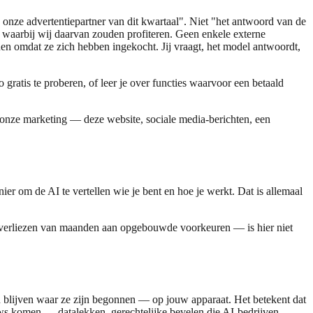
n onze advertentiepartner van dit kwartaal". Niet "het antwoord van de
s waarbij wij daarvan zouden profiteren. Geen enkele externe
nen omdat ze zich hebben ingekocht. Jij vraagt, het model antwoordt,
 gratis te proberen, of leer je over functies waarvoor een betaald
onze marketing — deze website, sociale media-berichten, een
nier om de AI te vertellen wie je bent en hoe je werkt. Dat is allemaal
het verliezen van maanden aan opgebouwde voorkeuren — is hier niet
n blijven waar ze zijn begonnen — op jouw apparaat. Het betekent dat
euws komen — datalekken, gerechtelijke bevelen die AI-bedrijven