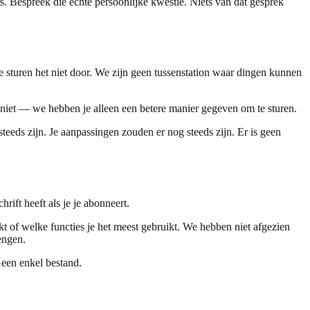
rs. Bespreek die echte persoonlijke kwestie. Niets van dat gesprek
e sturen het niet door. We zijn geen tussenstation waar dingen kunnen
en niet — we hebben je alleen een betere manier gegeven om te sturen.
eeds zijn. Je aanpassingen zouden er nog steeds zijn. Er is geen
ift heeft als je je abonneert.
kt of welke functies je het meest gebruikt. We hebben niet afgezien
engen.
een enkel bestand.