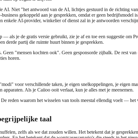
e AI. Niet "het antwoord van de AI, lichtjes gestuurd in de richting va
e-business gekoppeld aan je gesprekken, omdat er geen bedrijfsmodel i
n enkele AI-provider, winkelier of dienst zal in je antwoorden verschij
 als je de gratis versie gebruikt, zie je af en toe een suggestie om Pro
een derde partij die ruimte huurt binnen je gesprekken.
es. Geen "mensen kochten ook". Geen gesponsorde zijbalk. De rest van 
ties horen.
e "modi" voor verschillende taken, je eigen snelkoppelingen, je eigen ma
n apparaten. Als je Caiioo ooit verlaat, kun je alles met je meenemen.
zelt. De reden waarom het wisselen van tools meestal ellendig voelt — 
egrijpelijke taal
ffelen, zelfs als we dat zouden willen. Het betekent dat je gesprekke
rders. En het betekent dat de worstcasescenario's die steeds in het ni