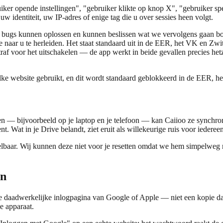
uiker opende instellingen", "gebruiker klikte op knop X", "gebruiker 
 identiteit, uw IP-adres of enige tag die u over sessies heen volgt.
e bugs kunnen oplossen en kunnen beslissen wat we vervolgens gaan b
aar u te herleiden. Het staat standaard uit in de EER, het VK en Zwitse
 straf voor het uitschakelen — de app werkt in beide gevallen precies h
elke website gebruikt, en dit wordt standaard geblokkeerd in de EER, he
n — bijvoorbeeld op je laptop en je telefoon — kan Caiioo ze synchron
t. Wat in je Drive belandt, ziet eruit als willekeurige ruis voor iedereen
lbaar. Wij kunnen deze niet voor je resetten omdat we hem simpelweg nie
en
e daadwerkelijke inlogpagina van Google of Apple — niet een kopie daar
e apparaat.