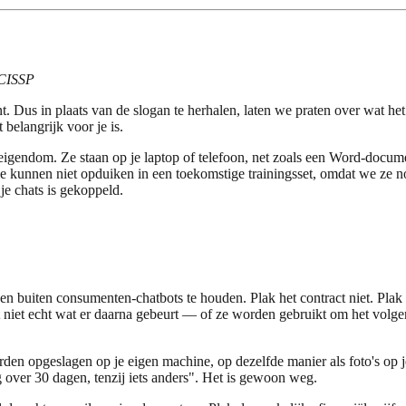
 CISSP
nt. Dus in plaats van de slogan te herhalen, laten we praten over wat h
belangrijk voor je is.
eigendom. Ze staan op je laptop of telefoon, net zoals een Word-docume
 kunnen niet opduiken in een toekomstige trainingsset, omdat we ze 
je chats is gekoppeld.
uiten consumenten-chatbots te houden. Plak het contract niet. Plak de m
et niet echt wat er daarna gebeurt — of ze worden gebruikt om het volg
orden opgeslagen op je eigen machine, op dezelfde manier als foto's op
 over 30 dagen, tenzij iets anders". Het is gewoon weg.