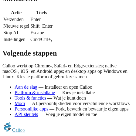
Actie
Toets
Verzenden
Enter
Nieuwe regel
Shift+Enter
Stop AI
Escape
Instellingen
Cmd/Ctrl+,
Volgende stappen
Caiioo werkt op Chrome-, Safari- en Edge-extensies; native
macOS-, iOS- en Android-apps; en desktop-apps op Windows en
Linux. Kies je platform of gebruik ze samen.
Aan de slag
— Installeer en open Caiioo
Platform & installatie
— Kies je installatie
Tools & functies
— Wat je kunt doen
Modi
— AI-persoonlijkheden voor verschillende workflows
Persoonlijke apps
— Fork, bewerk en bewaar je eigen apps
API-sleutels
— Voeg je eigen modellen toe
C
a
i
i
o
o