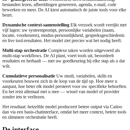
bestanden lezen, afbeeldingen genereren, agenda, e-mail, code
bewerken en meer. De AI kiest automatisch de juiste tools voor elke
beurt.
Dynamische context-samenstelling
Elk verzoek wordt verrijkt met
vijf lagen: uw systeemprompt, persoonlijke variabelen (naam,
locatie, voorkeuren), modus-persoonlijkheid, gespreksgeschiedenis
en live tool-resultaten. Het model ziet precies wat het nodig heeft.
Multi-stap orchestratie
Complexe taken worden uitgevoerd als
multi-stap workflows. De AI plant, voert tools uit, beoordeelt
resultaten en herhaalt — met uw goedkeuring bij elke stap als u dat
wilt.
Cumulatieve personalisatie
Uw modi, variabelen, skills en
voorkeuren bouwen zich in de loop van de tijd op. Hoe meer u
aanpast, hoe beter elk model presteert voor uw specifieke behoeften.
En het reist allemaal met u mee — wissel van model of provider
zonder iets te verliezen.
Het resultaat: hetzelfde model produceert betere output via Caiioo
dan via een basis-chatinterface, omdat het meer context, betere tools
en slimmere orchestratie heeft.
De interface