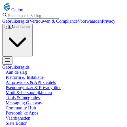
Caiioo
Gebruikersgids
Vertrouwen & Compliance
Voorwaarden
Privacy
🇳🇱
Nederlands
Gebruikersgids
Aan de slag
Platform & Installatie
AI-providers & API-sleutels
Pseudonymizer & Privacyfilter
Modi & Persoonlijkheden
Tools & Integraties
Messaging Gateway
Community Hub
Persoonlijke Apps
Vaardigheden
Slate Editor