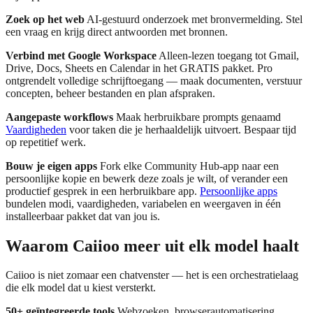
Zoek op het web
AI-gestuurd onderzoek met bronvermelding. Stel
een vraag en krijg direct antwoorden met bronnen.
Verbind met Google Workspace
Alleen-lezen toegang tot Gmail,
Drive, Docs, Sheets en Calendar in het GRATIS pakket. Pro
ontgrendelt volledige schrijftoegang — maak documenten, verstuur
concepten, beheer bestanden en plan afspraken.
Aangepaste workflows
Maak herbruikbare prompts genaamd
Vaardigheden
voor taken die je herhaaldelijk uitvoert. Bespaar tijd
op repetitief werk.
Bouw je eigen apps
Fork elke Community Hub-app naar een
persoonlijke kopie en bewerk deze zoals je wilt, of verander een
productief gesprek in een herbruikbare app.
Persoonlijke apps
bundelen modi, vaardigheden, variabelen en weergaven in één
installeerbaar pakket dat van jou is.
Waarom Caiioo meer uit elk model haalt
Caiioo is niet zomaar een chatvenster — het is een orchestratielaag
die elk model dat u kiest versterkt.
50+ geïntegreerde tools
Webzoeken, browserautomatisering,