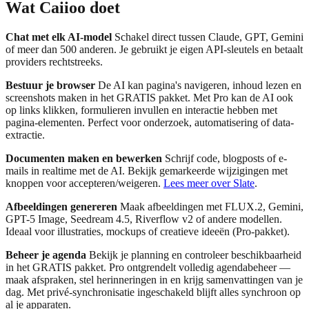
Wat Caiioo doet
Chat met elk AI-model
Schakel direct tussen Claude, GPT, Gemini
of meer dan 500 anderen. Je gebruikt je eigen API-sleutels en betaalt
providers rechtstreeks.
Bestuur je browser
De AI kan pagina's navigeren, inhoud lezen en
screenshots maken in het GRATIS pakket. Met Pro kan de AI ook
op links klikken, formulieren invullen en interactie hebben met
pagina-elementen. Perfect voor onderzoek, automatisering of data-
extractie.
Documenten maken en bewerken
Schrijf code, blogposts of e-
mails in realtime met de AI. Bekijk gemarkeerde wijzigingen met
knoppen voor accepteren/weigeren.
Lees meer over Slate
.
Afbeeldingen genereren
Maak afbeeldingen met FLUX.2, Gemini,
GPT-5 Image, Seedream 4.5, Riverflow v2 of andere modellen.
Ideaal voor illustraties, mockups of creatieve ideeën (Pro-pakket).
Beheer je agenda
Bekijk je planning en controleer beschikbaarheid
in het GRATIS pakket. Pro ontgrendelt volledig agendabeheer —
maak afspraken, stel herinneringen in en krijg samenvattingen van je
dag. Met privé-synchronisatie ingeschakeld blijft alles synchroon op
al je apparaten.