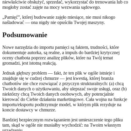
niewłaściwie obsłużyć, sprzedać, wykorzystać do trenowania lub co
mogłoby zostać zajęte na mocy wezwania sądowego.
„Pamięć”, której budowanie zajęło miesiące, nie musi nikogo
naśladować — ona nigdy nie opuściła Twojej maszyny.
Podsumowanie
Nowe narzędzia do importu pamięci są faktem, trudności, które
dokumentuje autorka, są realne, a impuls do bardziej krytycznej
oceny chatbota poprzez analizę plików, które na Twój temat
gromadzi, jest istotną reakcją.
Jednak głębszy problem — fakt, że ten plik w ogóle istnieje i
znajduje się w cudzej chmurze — jest kwestią, której branża
chatbotów nie chce rozwiązać z przyczyn strukturalnych: (a) chcą
Twoich danych o użytkowaniu, aby ulepszać swoje usługi, oraz (b)
niektórzy chcą Twoich danych osobowych, aby potencjalnie
kierować do Ciebie działania marketingowe. Cała wojna na funkcje
importu/eksportu podtrzymuje model, w którym plik rezyduje na
koncie dostawcy w chmurze.
Bardziej bezpiecznym rozwiązaniem jest umieszczenie tego pliku
tam, skąd w ogóle nie musiałby wychodzić: na Twoim własnym
urządzeniu.