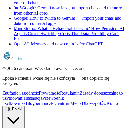
your old chats
9to5Google: Gemini now lets you import chats and memory
from other AI apps
Google: How to switch to Gemini — Import your chats and
data from other AI apps
MindStudio: What Is Behavioral Lock-In? How Persistent AI
Agents Create Switching Costs That Data Portability Can't
Fix
OpenAI: Memory and new controls for ChatGPT
C
a
i
i
o
o
© 2026 caiioo.ai. Wszelkie prawa zastrzeżone.
Epoka kamienia wcale się nie skończyła — ona dopiero się
zaczyna.
Zaufanie i zgodność
Prywatność
Regulamin
Zasady dopuszczalnego
użytkowania
Instalacja
Przewodnik
użytkownika
Blog
Samouczki
Centrum
Media
Dla zespołów
Konto
🇵🇱
Polski