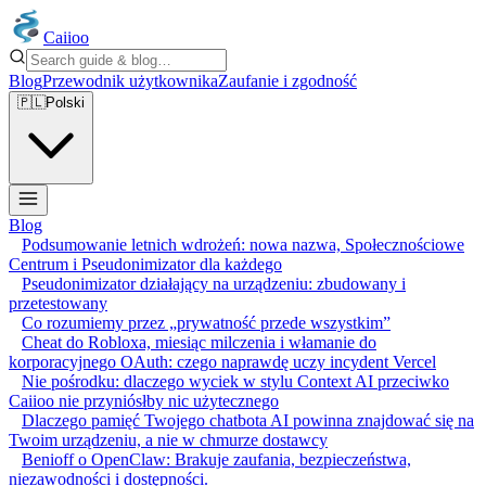
Caiioo
Blog
Przewodnik użytkownika
Zaufanie i zgodność
🇵🇱
Polski
Blog
Podsumowanie letnich wdrożeń: nowa nazwa, Społecznościowe
Centrum i Pseudonimizator dla każdego
Pseudonimizator działający na urządzeniu: zbudowany i
przetestowany
Co rozumiemy przez „prywatność przede wszystkim”
Cheat do Robloxa, miesiąc milczenia i włamanie do
korporacyjnego OAuth: czego naprawdę uczy incydent Vercel
Nie pośrodku: dlaczego wyciek w stylu Context AI przeciwko
Caiioo nie przyniósłby nic użytecznego
Dlaczego pamięć Twojego chatbota AI powinna znajdować się na
Twoim urządzeniu, a nie w chmurze dostawcy
Benioff o OpenClaw: Brakuje zaufania, bezpieczeństwa,
niezawodności i dostępności.