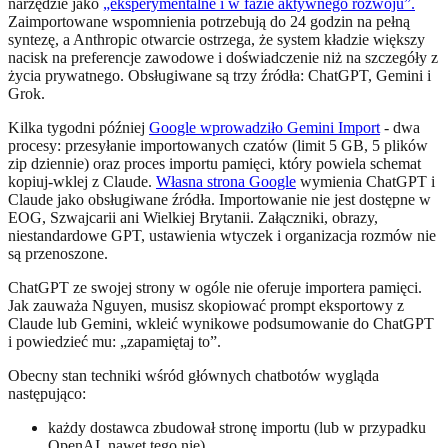
narzędzie jako
„eksperymentalne i w fazie aktywnego rozwoju”.
Zaimportowane wspomnienia potrzebują do 24 godzin na pełną
syntezę, a Anthropic otwarcie ostrzega, że system kładzie większy
nacisk na preferencje zawodowe i doświadczenie niż na szczegóły z
życia prywatnego. Obsługiwane są trzy źródła: ChatGPT, Gemini i
Grok.
Kilka tygodni później
Google wprowadziło Gemini Import
- dwa
procesy: przesyłanie importowanych czatów (limit 5 GB, 5 plików
zip dziennie) oraz proces importu pamięci, który powiela schemat
kopiuj-wklej z Claude.
Własna strona Google
wymienia ChatGPT i
Claude jako obsługiwane źródła. Importowanie nie jest dostępne w
EOG, Szwajcarii ani Wielkiej Brytanii. Załączniki, obrazy,
niestandardowe GPT, ustawienia wtyczek i organizacja rozmów nie
są przenoszone.
ChatGPT ze swojej strony w ogóle nie oferuje importera pamięci.
Jak zauważa Nguyen, musisz skopiować prompt eksportowy z
Claude lub Gemini, wkleić wynikowe podsumowanie do ChatGPT
i powiedzieć mu: „zapamiętaj to”.
Obecny stan techniki wśród głównych chatbotów wygląda
następująco:
każdy dostawca zbudował stronę importu (lub w przypadku
OpenAI, nawet tego nie),