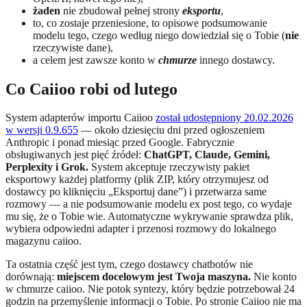
żaden
nie zbudował pełnej strony
eksportu
,
to, co zostaje przeniesione, to opisowe podsumowanie
modelu tego, czego według niego dowiedział się o Tobie (
nie
rzeczywiste dane),
a celem jest zawsze konto w
chmurze
innego dostawcy.
Co Caiioo robi od lutego
System adapterów importu Caiioo
został udostępniony 20.02.2026
w wersji 0.9.655
— około dziesięciu dni przed ogłoszeniem
Anthropic i ponad miesiąc przed Google. Fabrycznie
obsługiwanych jest pięć źródeł:
ChatGPT, Claude, Gemini,
Perplexity i Grok.
System akceptuje rzeczywisty pakiet
eksportowy każdej platformy (plik ZIP, który otrzymujesz od
dostawcy po kliknięciu „Eksportuj dane”) i przetwarza same
rozmowy — a nie podsumowanie modelu ex post tego, co wydaje
mu się, że o Tobie wie. Automatyczne wykrywanie sprawdza plik,
wybiera odpowiedni adapter i przenosi rozmowy do lokalnego
magazynu caiioo.
Ta ostatnia część jest tym, czego dostawcy chatbotów nie
dorównają:
miejscem docelowym jest Twoja maszyna.
Nie konto
w chmurze caiioo. Nie potok syntezy, który będzie potrzebował 24
godzin na przemyślenie informacji o Tobie. Po stronie Caiioo nie ma