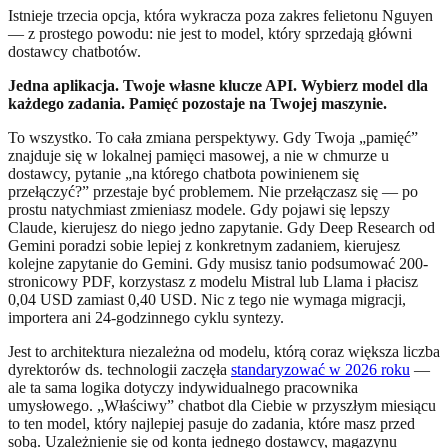
Istnieje trzecia opcja, która wykracza poza zakres felietonu Nguyen
— z prostego powodu: nie jest to model, który sprzedają główni
dostawcy chatbotów.
Jedna aplikacja. Twoje własne klucze API. Wybierz model dla
każdego zadania. Pamięć pozostaje na Twojej maszynie.
To wszystko. To cała zmiana perspektywy. Gdy Twoja „pamięć”
znajduje się w lokalnej pamięci masowej, a nie w chmurze u
dostawcy, pytanie „na którego chatbota powinienem się
przełączyć?” przestaje być problemem. Nie przełączasz się — po
prostu natychmiast zmieniasz modele. Gdy pojawi się lepszy
Claude, kierujesz do niego jedno zapytanie. Gdy Deep Research od
Gemini poradzi sobie lepiej z konkretnym zadaniem, kierujesz
kolejne zapytanie do Gemini. Gdy musisz tanio podsumować 200-
stronicowy PDF, korzystasz z modelu Mistral lub Llama i płacisz
0,04 USD zamiast 0,40 USD. Nic z tego nie wymaga migracji,
importera ani 24-godzinnego cyklu syntezy.
Jest to architektura niezależna od modelu, którą coraz większa liczba
dyrektorów ds. technologii zaczęła
standaryzować w 2026 roku
—
ale ta sama logika dotyczy indywidualnego pracownika
umysłowego. „Właściwy” chatbot dla Ciebie w przyszłym miesiącu
to ten model, który najlepiej pasuje do zadania, które masz przed
sobą. Uzależnienie się od konta jednego dostawcy, magazynu