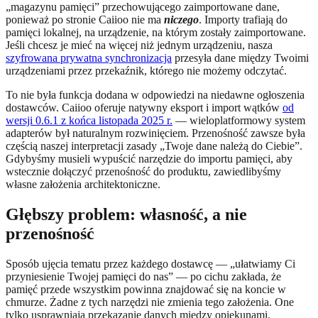
„magazynu pamięci” przechowującego zaimportowane dane,
ponieważ po stronie Caiioo nie ma
niczego
. Importy trafiają do
pamięci lokalnej, na urządzenie, na którym zostały zaimportowane.
Jeśli chcesz je mieć na więcej niż jednym urządzeniu, nasza
szyfrowana prywatna synchronizacja
przesyła dane między Twoimi
urządzeniami przez przekaźnik, którego nie możemy odczytać.
To nie była funkcja dodana w odpowiedzi na niedawne ogłoszenia
dostawców. Caiioo oferuje natywny eksport i import wątków
od
wersji 0.6.1 z końca listopada 2025 r.
— wieloplatformowy system
adapterów był naturalnym rozwinięciem. Przenośność zawsze była
częścią naszej interpretacji zasady „Twoje dane należą do Ciebie”.
Gdybyśmy musieli wypuścić narzędzie do importu pamięci, aby
wstecznie dołączyć przenośność do produktu, zawiedlibyśmy
własne założenia architektoniczne.
Głębszy problem: własność, a nie
przenośność
Sposób ujęcia tematu przez każdego dostawcę — „ułatwiamy Ci
przyniesienie Twojej pamięci do nas” — po cichu zakłada, że
pamięć przede wszystkim powinna znajdować się na koncie w
chmurze. Żadne z tych narzędzi nie zmienia tego założenia. One
tylko usprawniają przekazanie danych między opiekunami.