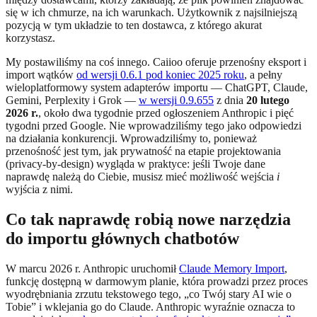
się w ich chmurze, na ich warunkach. Użytkownik z najsilniejszą
pozycją w tym układzie to ten dostawca, z którego akurat
korzystasz.
My postawiliśmy na coś innego. Caiioo oferuje przenośny eksport i
import wątków
od wersji 0.6.1 pod koniec 2025 roku
, a pełny
wieloplatformowy system adapterów importu — ChatGPT, Claude,
Gemini, Perplexity i Grok —
w wersji 0.9.655
z dnia
20 lutego
2026 r.
, około dwa tygodnie przed ogłoszeniem Anthropic i pięć
tygodni przed Google. Nie wprowadziliśmy tego jako odpowiedzi
na działania konkurencji. Wprowadziliśmy to, ponieważ
przenośność jest tym, jak prywatność na etapie projektowania
(privacy-by-design) wygląda w praktyce: jeśli Twoje dane
naprawdę należą do Ciebie, musisz mieć możliwość wejścia
i
wyjścia z nimi.
Co tak naprawdę robią nowe narzędzia
do importu głównych chatbotów
W marcu 2026 r. Anthropic uruchomił
Claude Memory Import
,
funkcję dostępną w darmowym planie, która prowadzi przez proces
wyodrębniania zrzutu tekstowego tego, „co Twój stary AI wie o
Tobie” i wklejania go do Claude. Anthropic wyraźnie oznacza to