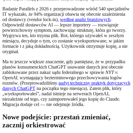
Badanie Parallels z 2026 r. przeprowadzone wśród 540 specjalistów
IT wykazało, że 94% organizacji obawia się obecnie uzależnienia
od dostawcy (vendor lock-in),
według analiz branżowych
.
Odpowiedź dostawców AI — lepsze importery — rozwiązuje
powierzchowny symptom, zachowując strukturę, która go tworzy.
Wygrywa ten, kto trzyma plik. Bot, którego używałeś w zeszłym
miesiącu, decyduje o tym, co zostanie wyeksportowane, w jakim
formacie i z jaką dokładnością. Użytkownik otrzymuje kopię, a nie
oryginał.
Ma to jeszcze większe znaczenie, gdy pamiętasz, że w przypadku
planów konsumenckich ChatGPT usuwanie danych jest obecnie
zablokowane przez nakaz sądu federalnego w sprawie
NYT v.
OpenAI
, wymagający bezterminowego przechowywania logów
rozmów. (Przeprowadziliśmy
audyt techniczny praktyk dotyczących
danych ChatGPT
na początku tego miesiąca). Zatem plik, który
„wyeksportowałeś”, nadal istnieje na serwerach OpenAI,
niezależnie od tego, czy zaimportowałeś jego kopię do Claude.
Migracja dodaje cel — nie odejmuje źródła.
Nowe podejście: przestań zmieniać,
zacznij orkiestrować