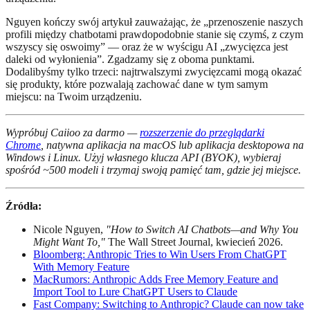
Nguyen kończy swój artykuł zauważając, że „przenoszenie naszych
profili między chatbotami prawdopodobnie stanie się czymś, z czym
wszyscy się oswoimy” — oraz że w wyścigu AI „zwycięzca jest
daleki od wyłonienia”. Zgadzamy się z oboma punktami.
Dodalibyśmy tylko trzeci: najtrwalszymi zwycięzcami mogą okazać
się produkty, które pozwalają zachować dane w tym samym
miejscu: na Twoim urządzeniu.
Wypróbuj Caiioo za darmo —
rozszerzenie do przeglądarki
Chrome
, natywna aplikacja na macOS lub aplikacja desktopowa na
Windows i Linux. Użyj własnego klucza API (BYOK), wybieraj
spośród ~500 modeli i trzymaj swoją pamięć tam, gdzie jej miejsce.
Źródła:
Nicole Nguyen,
"How to Switch AI Chatbots—and Why You
Might Want To,"
The Wall Street Journal, kwiecień 2026.
Bloomberg: Anthropic Tries to Win Users From ChatGPT
With Memory Feature
MacRumors: Anthropic Adds Free Memory Feature and
Import Tool to Lure ChatGPT Users to Claude
Fast Company: Switching to Anthropic? Claude can now take