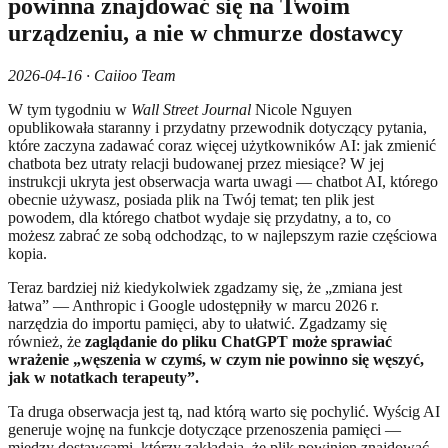
powinna znajdować się na Twoim
urządzeniu, a nie w chmurze dostawcy
2026-04-16 · Caiioo Team
W tym tygodniu w
Wall Street Journal
Nicole Nguyen
opublikowała staranny i przydatny przewodnik dotyczący pytania,
które zaczyna zadawać coraz więcej użytkowników AI: jak zmienić
chatbota bez utraty relacji budowanej przez miesiące? W jej
instrukcji ukryta jest obserwacja warta uwagi — chatbot AI, którego
obecnie używasz, posiada plik na Twój temat; ten plik jest
powodem, dla którego chatbot wydaje się przydatny, a to, co
możesz zabrać ze sobą odchodząc, to w najlepszym razie częściowa
kopia.
Teraz bardziej niż kiedykolwiek zgadzamy się, że „zmiana jest
łatwa” — Anthropic i Google udostępniły w marcu 2026 r.
narzędzia do importu pamięci, aby to ułatwić. Zgadzamy się
również, że
zaglądanie do pliku ChatGPT może sprawiać
wrażenie „węszenia w czymś, w czym nie powinno się węszyć,
jak w notatkach terapeuty”.
Ta druga obserwacja jest tą, nad którą warto się pochylić. Wyścig AI
generuje wojnę na funkcje dotyczące przenoszenia pamięci —
między dostawcami, którzy zakładają, że plik powinien znajdować