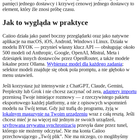
pamięci jednego dostawcy i krzywej cenowej jednego dostawcy to
element, który źle znosi próbę czasu.
Jak to wygląda w praktyce
Caiioo działa jako panel boczny przeglądarki oraz jako natywne
aplikacje na macOS, iOS, Android, Windows i Linux. Działa w
modelu BYOK — przynieś własny klucz API — obsługując około
500 modeli od Anthropic, Google, OpenAI, Mistral, Meta i
dziesiątek innych dostawców przez OpenRouter, a także modele
lokalne przez Ollama.
Wybierasz model dla każdego zadania
;
selektor modeli znajduje się obok pola promptu, a nie głęboko w
menu ustawień.
Jeśli korzystasz już intensywnie z ChatGPT, Claude, Gemini,
Perplexity lub Grok i nie chcesz zaczynać od zera,
adaptery importu
przeniosą Twoje istniejące rozmowy — z rzeczywistego pakietu
eksportowego każdej platformy, a nie z opisowych wspomnień
modelu na Twój temat. Gdy już trafią do programu, żyją w
lokalnym magazynie na Twoim urządzeniu
wraz z całą resztą. Jeśli
chcesz mieć je na więcej niż jednym ze swoich urządzeń,
szyfrowana prywatna synchronizacja
przesyła dane przez tunel,
którego nie możemy odczytać. Nie ma konta Caiioo
przechowującego „Twój plik”. Nie ma niczego, co moglibyśmy