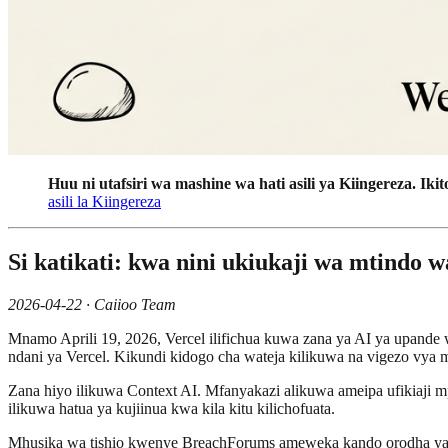
Huu ni utafsiri wa mashine wa hati asili ya Kiingereza. Ikito
asili la Kiingereza
Si katikati: kwa nini ukiukaji wa mtindo 
2026-04-22 · Caiioo Team
Mnamo Aprili 19, 2026, Vercel ilifichua kuwa zana ya AI ya upande 
ndani ya Vercel. Kikundi kidogo cha wateja kilikuwa na vigezo vya m
Zana hiyo ilikuwa Context AI. Mfanyakazi alikuwa ameipa ufikiaji 
ilikuwa hatua ya kujiinua kwa kila kitu kilichofuata.
Mhusika wa tishio kwenye BreachForums ameweka kando orodha ya ki