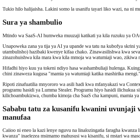
Tukio hilo halijaisha. Lakini somo la usanifu tayari liko wazi, na ni
Sura ya shambulio
Mtindo wa SaaS-AI humweka muuzaji katikati ya kila ruzuku ya OAu
Unapoweka zana ya tija ya AI ya upande wa tatu na kubofya skrini ya
utambulisho) hazibaki kwenye kifaa chako. Zinawasilishwa kwa seva z
zinazohuishwa kila mara kwa kila mmoja wa watumiaji wao, zikiwa 
Hifadhi hiyo kuu ya tokeni ndiyo hasa washambuliaji hulenga. Kuin
chini zinaweza kugusa "mamia ya watumiaji katika mashirika mengi.
Ripoti zinafuatilia mnyororo wa asili hadi kwa mfanyakazi wa Conte
programu hasidi ya Lumma Stealer. Programu hiyo hasidi ilichukua 
kilichoambukizwa, chumba kimoja cha SaaS cha kampuni, mamia ya
Sababu tatu za kusanifu kwanini uvunjaji
manufaa
Caiioo ni eneo la kazi lenye nguvu na linalozingatia faragha kwanza
kwanza" inaelezea msimamo mahususi wa kisanifu, si mstari wa masok