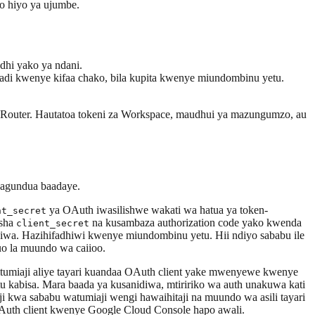
o hiyo ya ujumbe.
dhi yako ya ndani.
hadi kwenye kifaa chako, bila kupita kwenye miundombinu yetu.
nRouter. Hautatoa tokeni za Workspace, maudhui ya mazungumzo, au
yagundua baadaye.
ya OAuth iwasilishwe wakati wa hatua ya token-
nt_secret
isha
na kusambaza authorization code yako kwenda
client_secret
adhiwa. Hazihifadhiwi kwenye miundombinu yetu. Hii ndiyo sababu ile
guo la muundo wa caiioo.
tumiaji aliye tayari kuandaa OAuth client yake mwenyewe kwenye
 kabisa. Mara baada ya kusanidiwa, mtiririko wa auth unakuwa kati
 kwa sababu watumiaji wengi hawaihitaji na muundo wa asili tayari
OAuth client kwenye Google Cloud Console hapo awali.