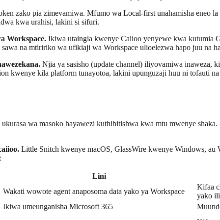
oken zako pia zimevamiwa. Mfumo wa Local-first unahamisha eneo la ha
a kwa urahisi, lakini si sifuri.
 wa Workspace.
Ikiwa utaingia kwenye Caiioo yenyewe kwa kutumia Go
sawa na mtiririko wa ufikiaji wa Workspace ulioelezwa hapo juu na ha
anawezekana.
Njia ya sasisho (update channel) iliyovamiwa inaweza, k
tion kwenye kila platform tunayotoa, lakini upunguzaji huu ni tofaut
 ukurasa wa masoko hayawezi kuthibitishwa kwa mtu mwenye shaka. Hi
aiioo.
Little Snitch kwenye macOS, GlassWire kwenye Windows, au
:
Lini
Kifaa 
Wakati wowote agent anaposoma data yako ya Workspace
yako il
Ikiwa umeunganisha Microsoft 365
Muundo