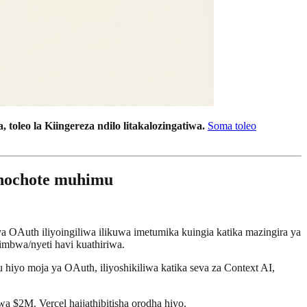
, toleo la Kiingereza ndilo litakalozingatiwa.
Soma toleo
 chochote muhimu
a OAuth iliyoingiliwa ilikuwa imetumika kuingia katika mazingira ya
simbwa/nyeti havi kuathiriwa.
iyo moja ya OAuth, iliyoshikiliwa katika seva za Context AI,
 $2M. Vercel haijathibitisha orodha hiyo.