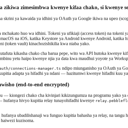
 zikiwa zimesimbwa kwenye kifaa chako, si kwenye se
a skrini ya kawaida ya idhini ya OAuth ya Google ikiwa na upeo (scop
 mchakato huo wa idhini. Tokeni ya ufikiaji (access token) na tokeni
cOS na iOS, katika Keystore ya Android kwenye Android, katika hifad
i (token vault) kinachozishikilia kwa niaba yako.
 kutafuta kikasha chako cha barua pepe, wito wa API hutoka kwenye k
ombinu yetu haipo kwenye njia ya data kwa maudhui yoyote ya Worksp
ndipo miunganisho ya OAuth ya Goo
auth/connections-manager.ts
upitia adapta ya hifadhi ya ndani — hazitumwi kwenye hifadhi kuu ya
mwisho (end-to-end encrypted)
tibu — kiongezi chako cha kivinjari kikizungumza na programu yako y
 — hufanya hivyo kupitia relay tunayohifadhi kwenye
relay.pebblefl
ufanya ubadilishanaji wa funguo kupitia bahasha ya relay, na tangu 
i haiwezi kuzisoma.