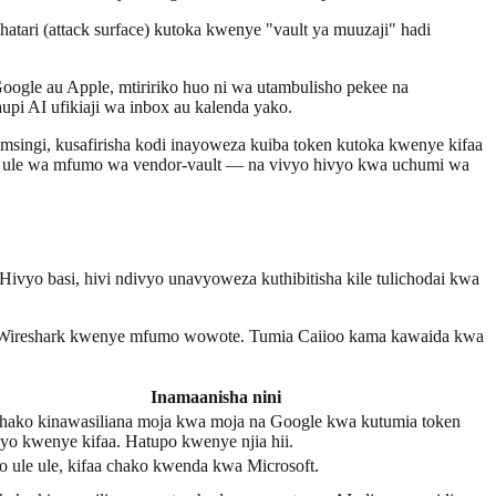
tari (attack surface) kutoka kwenye "vault ya muuzaji" hadi
ogle au Apple, mtiririko huo ni wa utambulisho pekee na
upi AI ufikiaji wa inbox au kalenda yako.
imsingi, kusafirisha kodi inayoweza kuiba token kutoka kwenye kifaa
i na ule wa mfumo wa vendor-vault — na vivyo hivyo kwa uchumi wa
vyo basi, hivi ndivyo unavyoweza kuthibitisha kile tulichodai kwa
 Wireshark kwenye mfumo wowote. Tumia Caiioo kama kawaida kwa
Inamaanisha nini
chako kinawasiliana moja kwa moja na Google kwa kutumia token
iyo kwenye kifaa. Hatupo kwenye njia hii.
 ule ule, kifaa chako kwenda kwa Microsoft.