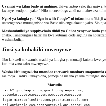
Uvamizi wa kifaa bado ni muhimu.
Ikiwa laptop yako itavamiwa, t
kwenye "endpoint yako." Hilo ni eneo dogo zaidi na linaloweza kulindw
Ngazi ya kuingia ya "Sign in with Google" ni tofauti na ufikiaji
unatengeneza muunganisho wa Basic uliolenga akaunti yako. Sio njia 
Mashambulizi ya supply-chain dhidi ya Caiioo yenyewe bado y
chako. Tunapunguza hatari hii kwa kutumia code signing na notariza
washambuliaji.
Jinsi ya kuhakiki mwenyewe
Jibu la kweli ni kwamba madai ya faragha ya muuzaji kutoka kwenye
kutumia zana zako mwenyewe.
Washa kichunguzi cha mtandao (network monitor) unapotumia c
saa moja. Trafiki utakayoiona, pamoja na maana ya kila muunganisho
Marudio
,
,
oauth2.googleapis.com
gmail.googleapis.com
,
calendar.googleapis.com
www.googleapis.com
,
login.microsoftonline.com
graph.microsoft.com
,
,
,
api.anthropic.com
openrouter.ai
api.openai.com