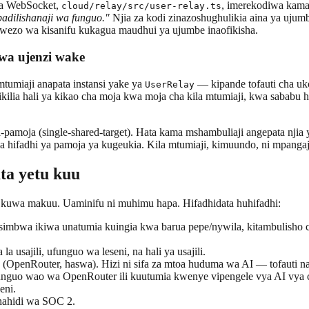
 ya WebSocket,
, imerekodiwa kam
cloud/relay/src/user-relay.ts
adilishanaji wa funguo."
Njia za kodi zinazoshughulikia aina ya uju
wezo wa kisanifu kukagua maudhui ya ujumbe inaofikisha.
wa ujenzi wake
tumiaji anapata instansi yake ya
— kipande tofauti cha uko
UserRelay
ikilia hali ya kikao cha moja kwa moja cha kila mtumiaji, kwa sababu
-pamoja (single-shared-target). Hata kama mshambuliaji angepata njia
a hifadhi ya pamoja ya kugeukia. Kila mtumiaji, kimuundo, ni mpan
ata yetu kuu
 kuwa makuu. Uaminifu ni muhimu hapa. Hifadhidata huhifadhi:
osimbwa ikiwa unatumia kuingia kwa barua pepe/nywila, kitambulisho
a usajili, ufunguo wa leseni, na hali ya usajili.
(OpenRouter, haswa). Hizi ni sifa za mtoa huduma wa AI — tofauti na
unguo wao wa OpenRouter ili kuutumia kwenye vipengele vya AI vya c
eni.
hahidi wa SOC 2.