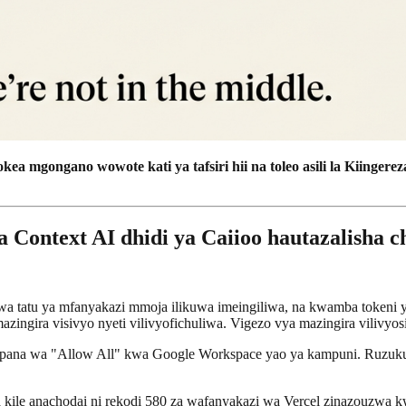
kea mgongano wowote kati ya tafsiri hii na toleo asili la Kiingereza
wa Context AI dhidi ya Caiioo hautazalisha
wa tatu ya mfanyakazi mmoja ilikuwa imeingiliwa, na kwamba tokeni y
azingira visivyo nyeti vilivyofichuliwa. Vigezo vya mazingira vilivyo
mpana wa "Allow All" kwa Google Workspace yao ya kampuni. Ruzuku h
le anachodai ni rekodi 580 za wafanyakazi wa Vercel zinazouzwa kwa