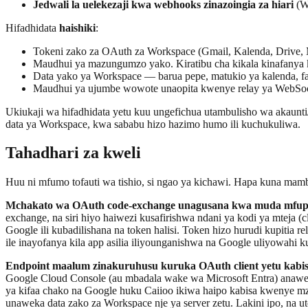
Jedwali la uelekezaji kwa webhooks zinazoingia za hiari
(Wh
Hifadhidata
haishiki
:
Tokeni zako za OAuth za Workspace (Gmail, Kalenda, Drive, M
Maudhui ya mazungumzo yako. Kiratibu cha kikala kinafanya 
Data yako ya Workspace — barua pepe, matukio ya kalenda, fa
Maudhui ya ujumbe wowote unaopita kwenye relay ya WebSoc
Ukiukaji wa hifadhidata yetu kuu ungefichua utambulisho wa akaun
data ya Workspace, kwa sababu hizo hazimo humo ili kuchukuliwa.
Tahadhari za kweli
Huu ni mfumo tofauti wa tishio, si ngao ya kichawi. Hapa kuna ma
Mchakato wa OAuth code-exchange unagusana kwa muda mfupi 
exchange, na siri hiyo haiwezi kusafirishwa ndani ya kodi ya mteja (cl
Google ili kubadilishana na token halisi. Token hizo hurudi kupitia
ile inayofanya kila app asilia iliyounganishwa na Google uliyowahi 
Endpoint maalum zinakuruhusu kuruka OAuth client yetu kabis
Google Cloud Console (au mbadala wake wa Microsoft Entra) anaweza
ya kifaa chako na Google huku Caiioo ikiwa haipo kabisa kwenye m
unaweka data zako za Workspace nje ya server zetu. Lakini ipo, na