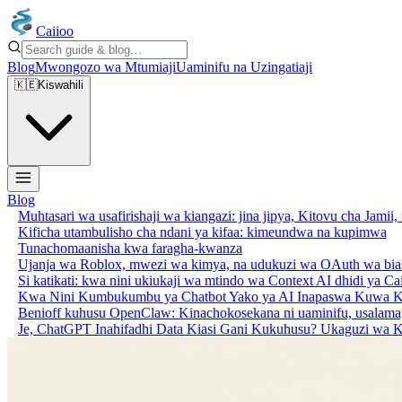
Caiioo
Blog
Mwongozo wa Mtumiaji
Uaminifu na Uzingatiaji
🇰🇪
Kiswahili
Blog
Muhtasari wa usafirishaji wa kiangazi: jina jipya, Kitovu cha Jami
Kificha utambulisho cha ndani ya kifaa: kimeundwa na kupimwa
Tunachomaanisha kwa faragha-kwanza
Ujanja wa Roblox, mwezi wa kimya, na udukuzi wa OAuth wa biasha
Si katikati: kwa nini ukiukaji wa mtindo wa Context AI dhidi ya C
Kwa Nini Kumbukumbu ya Chatbot Yako ya AI Inapaswa Kuwa K
Benioff kuhusu OpenClaw: Kinachokosekana ni uaminifu, usalama, u
Je, ChatGPT Inahifadhi Data Kiasi Gani Kukuhusu? Ukaguzi wa K