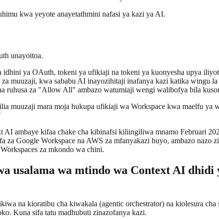
 muhimu kwa yeyote anayetathmini nafasi ya kazi ya AI.
th unayoitoa.
 idhini ya OAuth, tokeni ya ufikiaji na tokeni ya kuonyesha upya ili
a muuzaji, kwa sababu AI inayozihitaji inafanya kazi katika wingu la 
na ruhusa za "Allow All" ambazo watumiaji wengi walibofya bila kuso
gilia muuzaji mara moja hukupa ufikiaji wa Workspace kwa maelfu ya 
"
xt AI ambaye kifaa chake cha kibinafsi kiliingiliwa mnamo Februari 
sifa za Google Workspace na AWS za mfanyakazi huyo, ambazo nazo zil
 Workspaces za mkondo wa chini.
 wa usalama wa mtindo wa Context AI dhidi 
 likiwa na kioratibu cha kiwakala (agentic orchestrator) na kiolesura
o. Kuna sifa tatu madhubuti zinazofanya kazi.