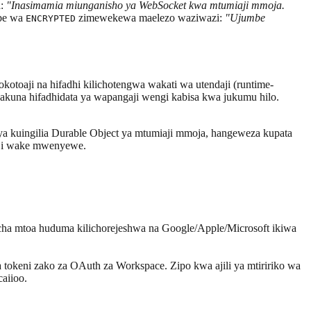
a:
"Inasimamia miunganisho ya WebSocket kwa mtumiaji mmoja.
mbe wa
zimewekewa maelezo waziwazi:
"Ujumbe
ENCRYPTED
kotoaji na hifadhi kilichotengwa wakati wa utendaji (runtime-
 hakuna hifadhidata ya wapangaji wengi kabisa kwa jukumu hilo.
 ya kuingilia Durable Object ya mtumiaji mmoja, hangeweza kupata
gaji wake mwenyewe.
 cha mtoa huduma kilichorejeshwa na Google/Apple/Microsoft ikiwa
 tokeni zako za OAuth za Workspace. Zipo kwa ajili ya mtiririko wa
aiioo.