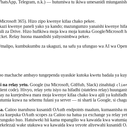
atsApp, Telegram, n.k.) — hutumiwa tu ikiwa umesanidi miunganish
icrosoft 365). Hizo zipo kwenye kifaa chako pekee.
kazi kwenye paneli yako ya kando; mazungumzo yanaishi kwenye hifa
ili za Drive. Hizo hufikiwa moja kwa moja kutoka Google/Microsoft 
ket. Relay huona maandishi yaliyosimbwa pekee.
ti/malipo, kumbukumbu za ukaguzi, na safu ya ufunguo wa AI wa Ope
mbo machache ambayo tungependa uyasikie kutoka kwetu badala ya ku
na relay yetu.
Google (na Microsoft, GitHub, Slack) zinahitaji
clie
ient code). Hivyo, relay yetu isiyo na hifadhi (stateless relay) huungan
 relay na kurejeshwa mara moja kwenye kifaa chako kwa ajili ya kuhif
kutumia kuwa na sehemu fulani ya server — ni sharti la Google, si cha
a.
Caiioo inaruhusu kusanidi OAuth endpoints maalum, kumaanisha m
 kuepuka OAuth scopes za Caiioo na hatua ya exchange ya relay yetu
zunguko huo. Hatuiweki hii kama mpangilio wa kawaida kwa watumiaji
 utekelezaji wake utakuwa wa kawaida kwa yeyote aliyewahi kusanidi 