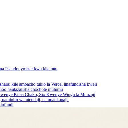
i, na Pseudonymizer kwa kila mtu
ra: kile ambacho tukio la Vercel linafundisha kweli
aiioo hautazalisha chochote muhimu
wenye Kifaa Chako, Sio Kwenye Wingu la Muuzaji
aminifu wa utendaji, na upatikanaji.
iufundi