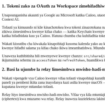
1. Tokeni zako za OAuth za Workspace zimehifadhiwa
Unapounganisha akaunti ya Google au Microsoft katika Caiioo, utaon
Context AI.
Tofauti ya kimuundo ni kile kinachotokea kwa tokeni zinazotokana na
zikiwa zimesimbwa kwenye kifaa chako — katika Keychain kwenye ma
katika hifadhidata kuu ya Caiioo. Hatuna chumba cha kuhifadhia token
Wakati kioratibu cha kiwakala kinapohitaji kusoma kalenda yako au
kwenye hifadhi salama ya kifaa chako ikiwa imeambatishwa. Miund
Unaweza kuthibitisha hili mwenyewe kwenye chanzo:
src/shared/
ikijumuisha sehemu za
na
, huandikwa k
accessToken
refreshToken
2. Basi la ujumbe la relay limesimbwa mwisho-hadi-
Wakati vipengele vya Caiioo kwenye vifaa tofauti vinapohitaji kura
paneli ya pembeni ikiita zana inayofanya kazi asilia kwenye macOS
kupatana kwenye mitandao tofauti.
Relay hiyo imesimbwa mwisho-hadi-mwisho. Vifaa vya kila mtumiaji h
(ciphertext) kwa mtazamo wa relay. Relay inaweza kuzielekeza lakin