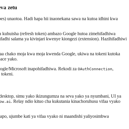
va zetu
es) unaotoa. Hadi hapa hii inaonekana sawa na kutoa idhini kwa
 ya kuhuisha (refresh token) ambazo Google hutoa zimehifadhiwa
hi salama ya kivinjari kwenye kiongezi (extension). Hazihifadhiwi
ifaa chako moja kwa moja kwenda Google, ukiwa na tokeni kutoka
ace yako.
gle/Microsoft inapohifadhiwa. Rekodi za
,
OAuthConnection
 tokeni.
a desktop, simu yako ikizungumza na seva yako ya nyumbani, UI ya
. Relay ndio kituo cha kukutania kinachoruhusu vifaa vyako
ow.ai
hapo, ujumbe kati ya vifaa vyako ni maandishi yaliyosimbwa