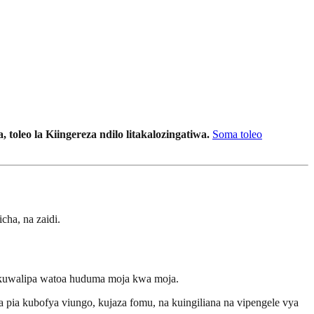
, toleo la Kiingereza ndilo litakalozingatiwa.
Soma toleo
ha, na zaidi.
a kuwalipa watoa huduma moja kwa moja.
 pia kubofya viungo, kujaza fomu, na kuingiliana na vipengele vya