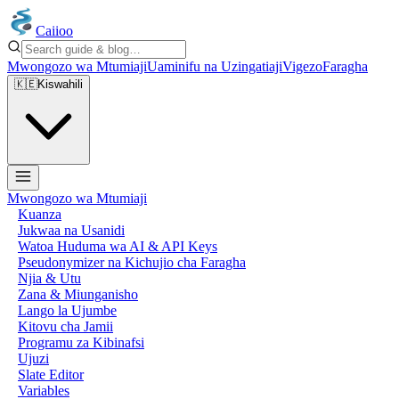
Caiioo
Mwongozo wa Mtumiaji
Uaminifu na Uzingatiaji
Vigezo
Faragha
🇰🇪
Kiswahili
Mwongozo wa Mtumiaji
Kuanza
Jukwaa na Usanidi
Watoa Huduma wa AI & API Keys
Pseudonymizer na Kichujio cha Faragha
Njia & Utu
Zana & Miunganisho
Lango la Ujumbe
Kitovu cha Jamii
Programu za Kibinafsi
Ujuzi
Slate Editor
Variables