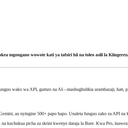
kea mgongano wowote kati ya tafsiri hii na toleo asili la Kiingereza
funguo wako wa API, gumzo na AI—inashughulikia urambazaji, hati, pic
 Gemini, au nyingine 500+ papo hapo. Unaleta funguo zako za API n
na kuchukua picha za skrini kwenye daraja la Bure. Kwa Pro, inaweza