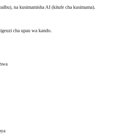
balbu), na kusimamisha AI (kitufe cha kusimama).
a kigeuzi cha upau wa kando.
chwa
pya