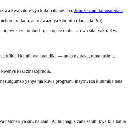
aziwa kwa vitufe vya kukubali/kukataa.
Jifunze zaidi kuhusu Slate
.
choro, mifano, au mawazo ya kibunifu (daraja la Pro).
tukio, weka vikumbusho, na upate muhtasari wa siku yako. Kwa
ua ufikiaji kamili wa kuandika — unda nyaraka, tuma rasimu,
wenye kazi zinazojirudia.
 mazungumzo yenye tija kuwa programu inayoweza kutumika tena.
 wa nambari ya siri, na zaidi. AI huchagua zana sahihi kwa kila hatua