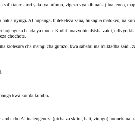
safu tano: amri yako ya mfumo, vigezo vya kibinafsi (jina, eneo, map
atua nyingi. AI hupanga, hutekeleza zana, hukagua matokeo, na kurud
o hujengeka baada ya muda. Kadiri unavyobinafsisha zaidi, ndivyo kil
eza chochote.
itia kiolesura cha msingi cha gumzo, kwa sababu ina muktadha zaidi, za
i.
, panga kwa kumbukumbu.
mbacho AI inatengeneza (picha za skrini, hati, viungo) huonekana h