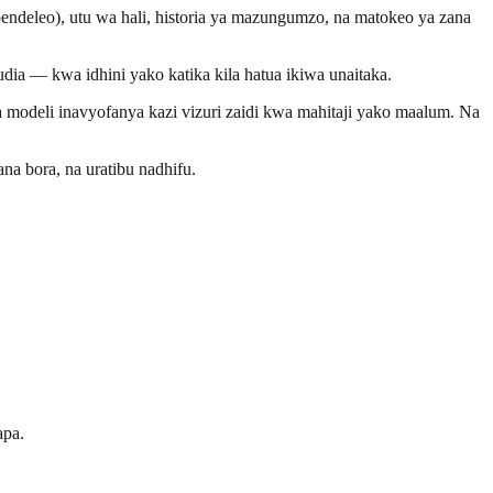
endeleo), utu wa hali, historia ya mazungumzo, na matokeo ya zana
ia — kwa idhini yako katika kila hatua ikiwa unaitaka.
a modeli inavyofanya kazi vizuri zaidi kwa mahitaji yako maalum. Na
na bora, na uratibu nadhifu.
apa.