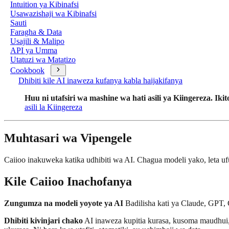
Intuition ya Kibinafsi
Usawazishaji wa Kibinafsi
Sauti
Faragha & Data
Usajili & Malipo
API ya Umma
Utatuzi wa Matatizo
Cookbook
Dhibiti kile AI inaweza kufanya kabla haijakifanya
Huu ni utafsiri wa mashine wa hati asili ya Kiingereza. Ikito
asili la Kiingereza
Muhtasari wa Vipengele
Caiioo inakuweka katika udhibiti wa AI. Chagua modeli yako, leta u
Kile Caiioo Inachofanya
Zungumza na modeli yoyote ya AI
Badilisha kati ya Claude, GPT,
Dhibiti kivinjari chako
AI inaweza kupitia kurasa, kusoma maudhui, 