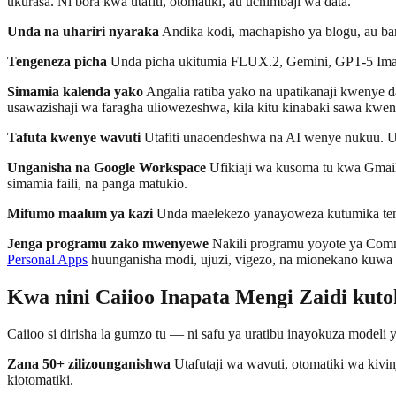
ukurasa. Ni bora kwa utafiti, otomatiki, au uchimbaji wa data.
Unda na uhariri nyaraka
Andika kodi, machapisho ya blogu, au bar
Tengeneza picha
Unda picha ukitumia FLUX.2, Gemini, GPT-5 Image,
Simamia kalenda yako
Angalia ratiba yako na upatikanaji kwenye 
usawazishaji wa faragha uliowezeshwa, kila kitu kinabaki sawa kwen
Tafuta kwenye wavuti
Utafiti unaoendeshwa na AI wenye nukuu. Ul
Unganisha na Google Workspace
Ufikiaji wa kusoma tu kwa Gmail,
simamia faili, na panga matukio.
Mifumo maalum ya kazi
Unda maelekezo yanayoweza kutumika te
Jenga programu zako mwenyewe
Nakili programu yoyote ya Comm
Personal Apps
huunganisha modi, ujuzi, vigezo, na mionekano kuwa 
Kwa nini Caiioo Inapata Mengi Zaidi kut
Caiioo si dirisha la gumzo tu — ni safu ya uratibu inayokuza modeli
Zana 50+ zilizounganishwa
Utafutaji wa wavuti, otomatiki wa kivinj
kiotomatiki.