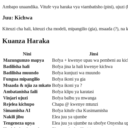
Ambapo unaandika. Vitufe vya haraka vya viambatisho (pini), ujuzi (
Juu: Kichwa
Kiteuzi cha hali, kiteuzi cha modeli, mipangilio (gia), msaada (?), n
Kuanza Haraka
Nini
Jinsi
Mazungumzo mapya
Bofya + kwenye upau wa pembeni au ki
Badilisha hali
Bofya jina la hali kwenye kichwa
Badilisha muundo
Bofya kunjuzi wa muundo
Fungua mipangilio
Bofya ikoni ya gia
Msaada & njia za mkato
Bofya ikoni ya ?
Ambatanisha faili
Bofya klipu ya karatasi
Vinjari ujuzi
Bofya balbu ya mwanga
Rejelea kichupo
Chapa @ kwenye mtunzi
Simamisha AI
Bofya kitufe cha Kusimamisha
Nakili jibu
Elea juu ya ujumbe
Tengeneza upya
Elea juu ya ujumbe na ubofye Onyesha u