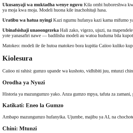
Ukusanyaji wa muktadha wenye nguvu
Kila ombi huboreshwa kwa 
ya moja kwa moja. Modeli huona kile inachohitaji hasa.
Uratibu wa hatua nyingi
Kazi ngumu hufanya kazi kama mifumo ya h
Ubinafsishaji unaoongezeka
Hali zako, vigezo, ujuzi, na mapendele
yote yanasafiri nawe — badilisha modeli au watoa huduma bila kupot
Matokeo: modeli ile ile hutoa matokeo bora kupitia Caiioo kuliko kup
Kiolesura
Caiioo ni rahisi: gumzo upande wa kushoto, vidhibiti juu, mtunzi chin
Orodha ya Nyuzi
Historia ya mazungumzo yako. Anza gumzo mpya, tafuta za zamani
Katikati: Eneo la Gumzo
Ambapo mazungumzo hufanyika. Ujumbe, majibu ya AI, na chochote a
Chini: Mtunzi