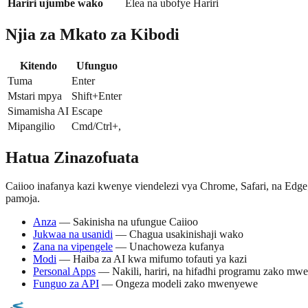
Hariri ujumbe wako
Elea na ubofye Hariri
Njia za Mkato za Kibodi
Kitendo
Ufunguo
Tuma
Enter
Mstari mpya
Shift+Enter
Simamisha AI
Escape
Mipangilio
Cmd/Ctrl+,
Hatua Zinazofuata
Caiioo inafanya kazi kwenye viendelezi vya Chrome, Safari, na Ed
pamoja.
Anza
— Sakinisha na ufungue Caiioo
Jukwaa na usanidi
— Chagua usakinishaji wako
Zana na vipengele
— Unachoweza kufanya
Modi
— Haiba za AI kwa mifumo tofauti ya kazi
Personal Apps
— Nakili, hariri, na hifadhi programu zako m
Funguo za API
— Ongeza modeli zako mwenyewe