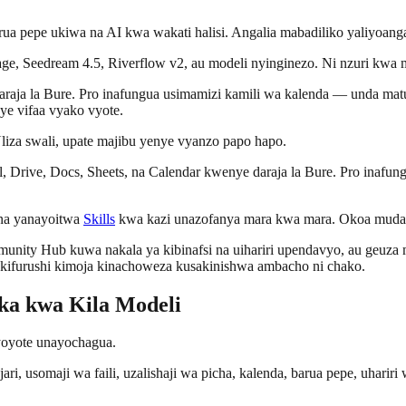
ua pepe ukiwa na AI kwa wakati halisi. Angalia mabadiliko yaliyoang
 Seedream 4.5, Riverflow v2, au modeli nyinginezo. Ni nzuri kwa mi
daraja la Bure. Pro inafungua usimamizi kamili wa kalenda — unda ma
ye vifaa vyako vyote.
iza swali, upate majibu yenye vyanzo papo hapo.
 Drive, Docs, Sheets, na Calendar kwenye daraja la Bure. Pro inafung
na yanayoitwa
Skills
kwa kazi unazofanya mara kwa mara. Okoa muda k
unity Hub kuwa nakala ya kibinafsi na uihariri upendavyo, au geuza
kifurushi kimoja kinachoweza kusakinishwa ambacho ni chako.
oka kwa Kila Modeli
 yoyote unayochagua.
ari, usomaji wa faili, uzalishaji wa picha, kalenda, barua pepe, uhariri