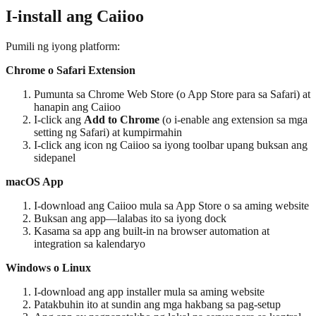
I-install ang Caiioo
Pumili ng iyong platform:
Chrome o Safari Extension
Pumunta sa Chrome Web Store (o App Store para sa Safari) at
hanapin ang Caiioo
I-click ang
Add to Chrome
(o i-enable ang extension sa mga
setting ng Safari) at kumpirmahin
I-click ang icon ng Caiioo sa iyong toolbar upang buksan ang
sidepanel
macOS App
I-download ang Caiioo mula sa App Store o sa aming website
Buksan ang app—lalabas ito sa iyong dock
Kasama sa app ang built-in na browser automation at
integration sa kalendaryo
Windows o Linux
I-download ang app installer mula sa aming website
Patakbuhin ito at sundin ang mga hakbang sa pag-setup