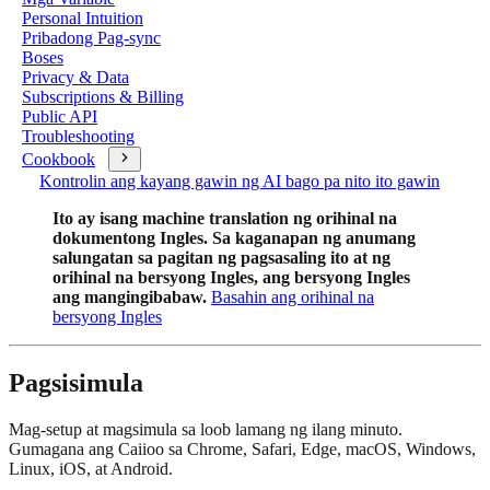
Personal Intuition
Pribadong Pag-sync
Boses
Privacy & Data
Subscriptions & Billing
Public API
Troubleshooting
Cookbook
Kontrolin ang kayang gawin ng AI bago pa nito ito gawin
Ito ay isang machine translation ng orihinal na
dokumentong Ingles. Sa kaganapan ng anumang
salungatan sa pagitan ng pagsasaling ito at ng
orihinal na bersyong Ingles, ang bersyong Ingles
ang mangingibabaw.
Basahin ang orihinal na
bersyong Ingles
Pagsisimula
Mag-setup at magsimula sa loob lamang ng ilang minuto.
Gumagana ang Caiioo sa Chrome, Safari, Edge, macOS, Windows,
Linux, iOS, at Android.