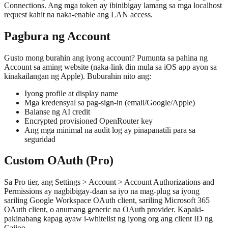
Connections. Ang mga token ay ibinibigay lamang sa mga localhost
request kahit na naka-enable ang LAN access.
Pagbura ng Account
Gusto mong burahin ang iyong account? Pumunta sa pahina ng
Account sa aming website (naka-link din mula sa iOS app ayon sa
kinakailangan ng Apple). Buburahin nito ang:
Iyong profile at display name
Mga kredensyal sa pag-sign-in (email/Google/Apple)
Balanse ng AI credit
Encrypted provisioned OpenRouter key
Ang mga minimal na audit log ay pinapanatili para sa
seguridad
Custom OAuth (Pro)
Sa Pro tier, ang Settings > Account > Account Authorizations and
Permissions ay nagbibigay-daan sa iyo na mag-plug sa iyong
sariling Google Workspace OAuth client, sariling Microsoft 365
OAuth client, o anumang generic na OAuth provider. Kapaki-
pakinabang kapag ayaw i-whitelist ng iyong org ang client ID ng
Caiioo.