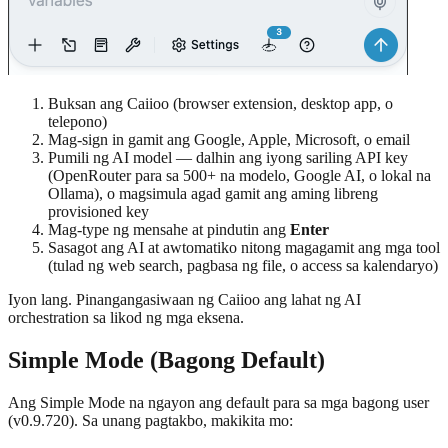
Buksan ang Caiioo (browser extension, desktop app, o
telepono)
Mag-sign in gamit ang Google, Apple, Microsoft, o email
Pumili ng AI model — dalhin ang iyong sariling API key
(OpenRouter para sa 500+ na modelo, Google AI, o lokal na
Ollama), o magsimula agad gamit ang aming libreng
provisioned key
Mag-type ng mensahe at pindutin ang
Enter
Sasagot ang AI at awtomatiko nitong magagamit ang mga tool
(tulad ng web search, pagbasa ng file, o access sa kalendaryo)
Iyon lang. Pinangangasiwaan ng Caiioo ang lahat ng AI
orchestration sa likod ng mga eksena.
Simple Mode (Bagong Default)
Ang Simple Mode na ngayon ang default para sa mga bagong user
(v0.9.720). Sa unang pagtakbo, makikita mo: