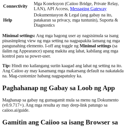
Mga Koneksyon (Caiioo Bridge, Private Relay,
Connectivity
LAN), API Access,
Messaging Gateway
Dokumentasyon & Legal (ang gabay na ito,
Help
patakaran sa privacy, mga tuntunin), Suporta &
Diagnostics
Minimal settings:
Ang mga bagong user ay nagsisimula sa isang
pinasimpleng view ng mga setting na nagpapakita lamang ng mga
pangunahing elemento. I-off ang toggle ng
Minimal settings
(sa
ilalim ng Appearance) upang makita ang lahat, kabilang ang mga
kontrol para sa power-user.
Tip:
Hindi mo kailangang suriin kaagad ang lahat ng setting na ito.
Ang Caiioo ay may kasamang mga makarsang default na nakatakda
na. Mag-customize habang nagpapatuloy ka.
Paghahanap ng Gabay sa Loob ng App
Maghanap sa gabay ng gumagamit mula sa menu ng Dokumento
(v0.9.717+). Ang mga resulta ay may deep-link patungo sa
caiioo.ai/guide.
Gamitin ang Caiioo sa isang Browser sa