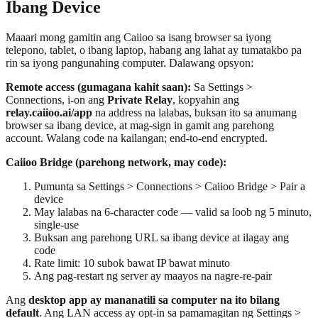
Ibang Device
Maaari mong gamitin ang Caiioo sa isang browser sa iyong
telepono, tablet, o ibang laptop, habang ang lahat ay tumatakbo pa
rin sa iyong pangunahing computer. Dalawang opsyon:
Remote access (gumagana kahit saan):
Sa Settings >
Connections, i-on ang
Private Relay
, kopyahin ang
relay.caiioo.ai/app
na address na lalabas, buksan ito sa anumang
browser sa ibang device, at mag-sign in gamit ang parehong
account. Walang code na kailangan; end-to-end encrypted.
Caiioo Bridge (parehong network, may code):
Pumunta sa Settings > Connections > Caiioo Bridge > Pair a
device
May lalabas na 6-character code — valid sa loob ng 5 minuto,
single-use
Buksan ang parehong URL sa ibang device at ilagay ang
code
Rate limit: 10 subok bawat IP bawat minuto
Ang pag-restart ng server ay maayos na nagre-re-pair
Ang
desktop app ay mananatili sa computer na ito bilang
default
. Ang LAN access ay opt-in sa pamamagitan ng Settings >