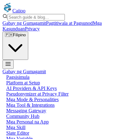
Caiioo
Gabay ng Gumagamit
Pagtitiwala at Pagsunod
Mga
Kasunduan
Privacy
🇵🇭
Filipino
Gabay ng Gumagamit
Pagsisimula
Platform at Setup
AI Providers & API Keys
Pseudonymizer at Privacy Filter
Mga Mode & Personalities
Mga Tool & Integrations
Messaging Gateway
Community Hub
Mga Personal na App
Mga Skill
Slate Editor
Mga Variable