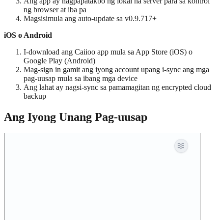
Ang app ay nagpapatakbo ng lokal na server para sa kontrol
ng browser at iba pa
Magsisimula ang auto-update sa v0.9.717+
iOS o Android
I-download ang Caiioo app mula sa App Store (iOS) o
Google Play (Android)
Mag-sign in gamit ang iyong account upang i-sync ang mga
pag-uusap mula sa ibang mga device
Ang lahat ay nagsi-sync sa pamamagitan ng encrypted cloud
backup
Ang Iyong Unang Pag-uusap