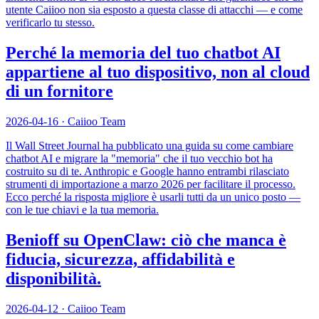
utente Caiioo non sia esposto a questa classe di attacchi — e come
verificarlo tu stesso.
Perché la memoria del tuo chatbot AI
appartiene al tuo dispositivo, non al cloud
di un fornitore
2026-04-16
·
Caiioo Team
Il Wall Street Journal ha pubblicato una guida su come cambiare
chatbot AI e migrare la "memoria" che il tuo vecchio bot ha
costruito su di te. Anthropic e Google hanno entrambi rilasciato
strumenti di importazione a marzo 2026 per facilitare il processo.
Ecco perché la risposta migliore è usarli tutti da un unico posto —
con le tue chiavi e la tua memoria.
Benioff su OpenClaw: ciò che manca è
fiducia, sicurezza, affidabilità e
disponibilità.
2026-04-12
·
Caiioo Team