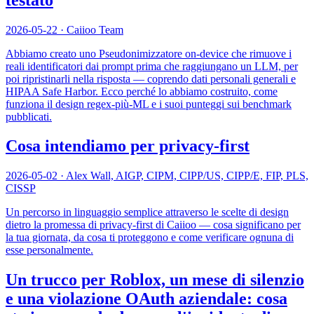
2026-05-22
·
Caiioo Team
Abbiamo creato uno Pseudonimizzatore on-device che rimuove i
reali identificatori dai prompt prima che raggiungano un LLM, per
poi ripristinarli nella risposta — coprendo dati personali generali e
HIPAA Safe Harbor. Ecco perché lo abbiamo costruito, come
funziona il design regex-più-ML e i suoi punteggi sui benchmark
pubblicati.
Cosa intendiamo per privacy-first
2026-05-02
·
Alex Wall, AIGP, CIPM, CIPP/US, CIPP/E, FIP, PLS,
CISSP
Un percorso in linguaggio semplice attraverso le scelte di design
dietro la promessa di privacy-first di Caiioo — cosa significano per
la tua giornata, da cosa ti proteggono e come verificare ognuna di
esse personalmente.
Un trucco per Roblox, un mese di silenzio
e una violazione OAuth aziendale: cosa