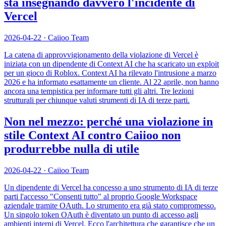
sta insegnando davvero l'incidente di
Vercel
2026-04-22
·
Caiioo Team
La catena di approvvigionamento della violazione di Vercel è
iniziata con un dipendente di Context AI che ha scaricato un exploit
per un gioco di Roblox. Context AI ha rilevato l'intrusione a marzo
2026 e ha informato esattamente un cliente. Al 22 aprile, non hanno
ancora una tempistica per informare tutti gli altri. Tre lezioni
strutturali per chiunque valuti strumenti di IA di terze parti.
Non nel mezzo: perché una violazione in
stile Context AI contro Caiioo non
produrrebbe nulla di utile
2026-04-22
·
Caiioo Team
Un dipendente di Vercel ha concesso a uno strumento di IA di terze
parti l'accesso "Consenti tutto" al proprio Google Workspace
aziendale tramite OAuth. Lo strumento era già stato compromesso.
Un singolo token OAuth è diventato un punto di accesso agli
ambienti interni di Vercel. Ecco l'architettura che garantisce che un