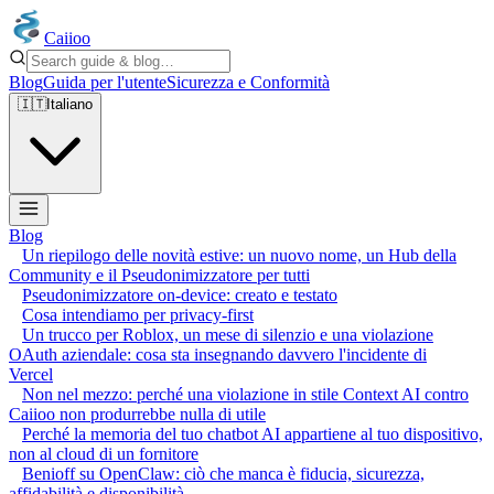
Caiioo
Blog
Guida per l'utente
Sicurezza e Conformità
🇮🇹
Italiano
Blog
Un riepilogo delle novità estive: un nuovo nome, un Hub della
Community e il Pseudonimizzatore per tutti
Pseudonimizzatore on-device: creato e testato
Cosa intendiamo per privacy-first
Un trucco per Roblox, un mese di silenzio e una violazione
OAuth aziendale: cosa sta insegnando davvero l'incidente di
Vercel
Non nel mezzo: perché una violazione in stile Context AI contro
Caiioo non produrrebbe nulla di utile
Perché la memoria del tuo chatbot AI appartiene al tuo dispositivo,
non al cloud di un fornitore
Benioff su OpenClaw: ciò che manca è fiducia, sicurezza,
affidabilità e disponibilità.