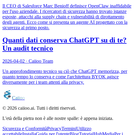
Il CEO di Salesforce Marc Benioff definisce OpenClaw inaffidabile
per l'uso aziendale. I ricercatori di sicurezza hanno trovato istanze
esposte, attacchi alla supply chain e vulnerabilità di dirottamento
degli agenti. Ecco come si presenta un agente AI progettato con la
sicurezza al primo posto.
Quanti dati conserva ChatGPT su di te?
Un audit tecnico
2026-04-02
·
Caiioo Team
Un approfondimento tecnico su ciò che ChatGPT memorizza, per
quanto tempo lo conserva e come l'architettura BYOK agisce
diversamente per i team attenti alla privacy.
C
a
i
i
o
o
© 2026 caiioo.ai. Tutti i diritti riservati.
L'età della pietra non è alle nostre spalle: è appena iniziata.
Sicurezza e Conformità
Privacy
Termini
Utilizzo
accettabile
Installa
Guida per l'utente
Blog
Tutorial
Hub
Media
Per i