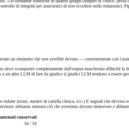
ra. 150 domande suddivise in quattro gruppi (snippet di codice, prosa di
controllo di integrità per assicurarci di non eccedere nella redazione).
scherato un elemento che non avrebbe dovuto — coerentemente con i numer
atteso deve scomparire completamente dall'output mascherato affinché la
a un altro LLM di fare da giudice (i giudici LLM tendono a essere gener
redatte (nomi, numeri di cartella clinica, ecc.) E segnali che devono es
direzioni: abbiamo rimosso ciò che avremmo dovuto rimuovere e abbiamo
ntenuti conservati
34 / 34