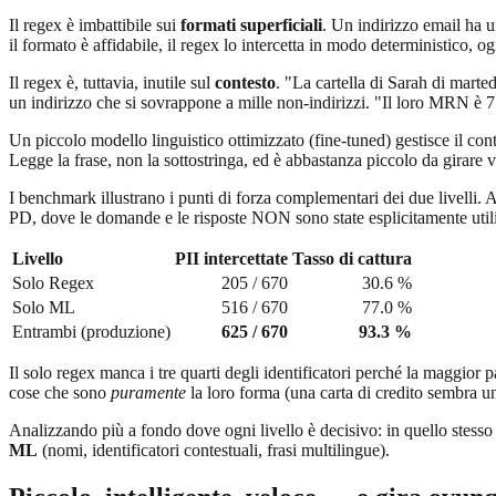
Il regex è imbattibile sui
formati superficiali
. Un indirizzo email ha 
il formato è affidabile, il regex lo intercetta in modo deterministico, o
Il regex è, tuttavia, inutile sul
contesto
. "La cartella di Sarah di marte
un indirizzo che si sovrappone a mille non-indirizzi. "Il loro MRN è 
Un piccolo modello linguistico ottimizzato (fine-tuned) gestisce il co
Legge la frase, non la sottostringa, ed è abbastanza piccolo da girare 
I benchmark illustrano i punti di forza complementari dei due livelli.
PD, dove le domande e le risposte NON sono state esplicitamente utili
Livello
PII intercettate
Tasso di cattura
Solo Regex
205 / 670
30.6 %
Solo ML
516 / 670
77.0 %
Entrambi (produzione)
625 / 670
93.3 %
Il solo regex manca i tre quarti degli identificatori perché la maggior p
cose che sono
puramente
la loro forma (una carta di credito sembra u
Analizzando più a fondo dove ogni livello è decisivo: in quello stesso
ML
(nomi, identificatori contestuali, frasi multilingue).