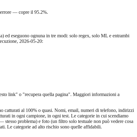
 errore — copre il 95.2%.
sì via) ed eseguono ognuna in tre modi: solo regex, solo ML e entrambi
esecuzione, 2026-05-20:
sto link" o "recupera quella pagina". Maggiori informazioni a
no catturati al 100% o quasi. Nomi, email, numeri di telefono, indirizzi
tturati in ogni campione, in ogni test. Le categorie in cui scendiamo
e — stesso problema) e foto (un filtro solo testuale non può vedere cosa
i. Le categorie ad alto rischio sono quelle affidabili.