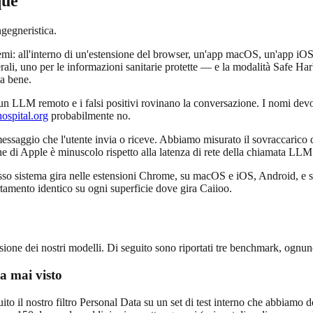
que
ngegneristica.
temi: all'interno di un'estensione del browser, un'app macOS, un'app iO
i, uno per le informazioni sanitarie protette — e la modalità Safe Harb
na bene.
a un LLM remoto e i falsi positivi rovinano la conversazione. I nomi dev
ospital.org
probabilmente no.
messaggio che l'utente invia o riceve. Abbiamo misurato il sovraccaric
di Apple è minuscolo rispetto alla latenza di rete della chiamata LLM 
esso sistema gira nelle estensioni Chrome, su macOS e iOS, Android, e
tamento identico su ogni superficie dove gira Caiioo.
sione dei nostri modelli. Di seguito sono riportati tre benchmark, ognun
ha mai visto
uito il nostro filtro Personal Data su un set di test interno che abbiamo