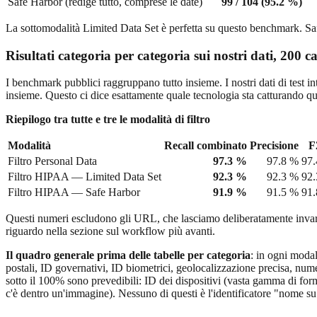
Safe Harbor (redige tutto, comprese le date)
99 / 104 (95.2 %)
La sottomodalità Limited Data Set è perfetta su questo benchmark. Sa
Risultati categoria per categoria sui nostri dati, 200
I benchmark pubblici raggruppano tutto insieme. I nostri dati di test i
insieme. Questo ci dice esattamente quale tecnologia sta catturando qu
Riepilogo tra tutte e tre le modalità di filtro
Modalità
Recall combinato
Precisione
F
Filtro Personal Data
97.3 %
97.8 %
97.
Filtro HIPAA — Limited Data Set
92.3 %
92.3 %
92.
Filtro HIPAA — Safe Harbor
91.9 %
91.5 %
91.
Questi numeri escludono gli URL, che lasciamo deliberatamente invari
riguardo nella sezione sul workflow più avanti.
Il quadro generale prima delle tabelle per categoria
: in ogni modal
postali, ID governativi, ID biometrici, geolocalizzazione precisa, nume
sotto il 100% sono prevedibili: ID dei dispositivi (vasta gamma di form
c'è dentro un'immagine). Nessuno di questi è l'identificatore "nome su 