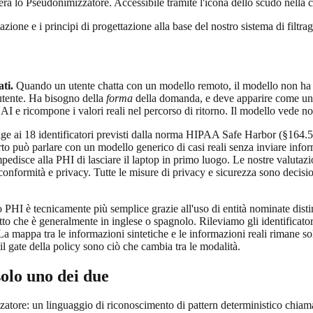
 lo Pseudonimizzatore. Accessibile tramite l'icona dello scudo nella ch
azione e i principi di progettazione alla base del nostro sistema di filtra
ti.
Quando un utente chatta con un modello remoto, il modello non ha bi
'utente. Ha bisogno della
forma
della domanda, e deve apparire come una
 all'AI e ricompone i valori reali nel percorso di ritorno. Il modello vede n
e ai 18 identificatori previsti dalla norma HIPAA Safe Harbor (§164.514
to può parlare con un modello generico di casi reali senza inviare inform
mpedisce alla PHI di lasciare il laptop in primo luogo. Le nostre valut
di conformità e privacy. Tutte le misure di privacy e sicurezza sono decisi
 PHI è tecnicamente più semplice grazie all'uso di entità nominate distint
to che è generalmente in inglese o spagnolo. Rileviamo gli identificatori,
. La mappa tra le informazioni sintetiche e le informazioni reali rimane so
 il gate della policy sono ciò che cambia tra le modalità.
olo uno dei due
zzatore: un linguaggio di riconoscimento di pattern deterministico chiam