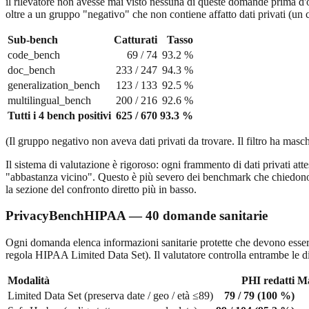
il rilevatore non avesse mai visto nessuna di queste domande prima d'o
oltre a un gruppo "negativo" che non contiene affatto dati privati (un 
Sub-bench
Catturati
Tasso
code_bench
69 / 74
93.2 %
doc_bench
233 / 247
94.3 %
generalization_bench
123 / 133
92.5 %
multilingual_bench
200 / 216
92.6 %
Tutti i 4 bench positivi
625 / 670
93.3 %
(Il gruppo negativo non aveva dati privati da trovare. Il filtro ha ma
Il sistema di valutazione è rigoroso: ogni frammento di dati privati 
"abbastanza vicino". Questo è più severo dei benchmark che chiedono 
la sezione del confronto diretto più in basso.
PrivacyBenchHIPAA — 40 domande sanitarie
Ogni domanda elenca informazioni sanitarie protette che devono essere 
regola HIPAA Limited Data Set). Il valutatore controlla entrambe le 
Modalità
PHI redatti
Ma
Limited Data Set (preserva date / geo / età ≤89)
79 / 79 (100 %)