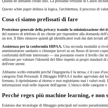
Quindi ne abbiamo creato uno. La prossima versione di Caiioo includerà
Questo white paper delinea la logica, l'architettura, il processo di valut
Cosa ci siamo prefissati di fare
Protezione generale della privacy tramite la minimizzazione dei da
del numero di telefono di un cliente per rispondere alla domanda dell
un test. Il filtro rimuove quindi gli identificatori reali dai dati inviati
Assistenza per la conformità HIPAA.
Una seconda modalità si rivolg
amministratore sanitario o chiunque lavori su un flusso di lavoro coper
conformità dell'ente interessato — ma possiamo essere il livello che i
utilizzare per valutare l'idoneità del filtro rispetto ai propri standard 
dell'ente utente.
Abbiamo scelto entrambi perché l'ingegneria è la stessa, e il caso d'uso
categoria Dati Personali. Il filtraggio HIPAA è inoltre agevolato dal fat
formato, li ripristiniamo al ritorno e non registriamo mai i valori reali
informazioni reali nelle risposte dell'agente. L'elenco delle categorie e
Perché regex più machine learning, e non s
Esistono due tecnologie di filtraggio principali nel nostro pseudonimi