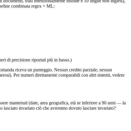
 documenti, frasi intenzionalmente insolite e 10 lingue non inglesi),
 Pipeline combinata regex + ML:
i di precisione riportati più in basso.)
 domanda riceva un punteggio. Nessun credito parziale, nessun
osi). Per numeri direttamente comparabili con altri sistemi, vedere
sere mantenuti (date, area geografica, età se inferiore a 90 anni — la
 lasciato invariato ciò che avremmo dovuto lasciare invariato?