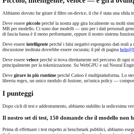
Piccolo, intelligente, veloce — e gira ovun
Abbiamo dovuto far girare il filtro on-device, il che è stata una sfida i
Deve essere
piccolo
perché la nostra app gira localmente su molti sis
MB per modello. Ci sono due modelli — uno per i dati personali general
di fascia bassa è il meno performante, eppure il nostro sistema funzio
Deve essere
intelligente
perché i falsi negativi espongono dati reali 
discussione inoltrata dovrebbe essere oscurata; il piè di pagina
help@h
Deve essere
veloce
perché si trova direttamente nel percorso di ogni 
principalmente per la tokenizzazione. Su WebGPU e sul Neural Engine 
Deve
girare in più runtime
perché Caiioo è multipiattaforma. Lo st
libreria regex, un unico modulo di fusione, un'unica policy — compor
I punteggi
Dopo cicli di test e addestramento, abbiamo stabilito la sedicesima ver
Il nostro set di test, 150 domande che il modello non 
Prima di effettuare i test rispetto ai benchmark pubblici, abbiamo eseg