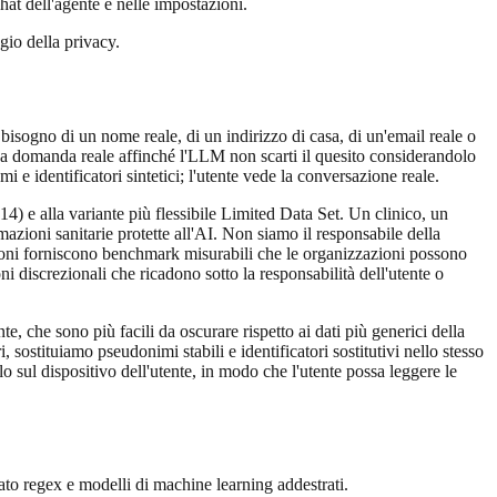
at dell'agente e nelle impostazioni.
ggio della privacy.
sogno di un nome reale, di un indirizzo di casa, di un'email reale o
 domanda reale affinché l'LLM non scarti il quesito considerandolo
omi e identificatori sintetici; l'utente vede la conversazione reale.
) e alla variante più flessibile Limited Data Set. Un clinico, un
azioni sanitarie protette all'AI. Non siamo il responsabile della
azioni forniscono benchmark misurabili che le organizzazioni possono
oni discrezionali che ricadono sotto la responsabilità dell'utente o
e, che sono più facili da oscurare rispetto ai dati più generici della
 sostituiamo pseudonimi stabili e identificatori sostitutivi nello stesso
lo sul dispositivo dell'utente, in modo che l'utente possa leggere le
ato regex e modelli di machine learning addestrati.