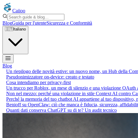
Caiioo
Blog
Guida per l'utente
Sicurezza e Conformità
🇮🇹
Italiano
Blog
Un riepilogo delle novità estive: un nuovo nome, un Hub della Comm
Pseudonimizzatore on-device: creato e testato
Cosa intendiamo per privacy-first
Un trucco per Roblox, un mese di silenzio e una violazione OAuth a
Non nel mezzo: perché una violazione in stile Context AI contro Cai
Perché la memoria del tuo chatbot AI appartiene al tuo dispositivo, n
Benioff su OpenClaw: ciò che manca è fiducia, sicurezza, affidabilità
Quanti dati conserva ChatGPT su di te? Un audit tecnico