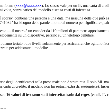
una forma (
xxxx@xxxx.xxx
). Lo stesso vale per un IP, una carta d
gni volta, senza carico del modello e senza costi di inferenza.
dì scorso" contiene una persona e una data, ma nessuna delle due può ess
7741032" ha bisogno delle parole intorno al numero per significare qual
ntesto — il nostro è un encoder da 110 milioni di parametri appositament
velocemente su un dispositivo, persino su un telefono cellulare.
 Abbiamo testato i due livelli isolatamente per assicurarci che ognuno f
zzate per addestrare il modello:
arte degli identificatori nella prosa reale non è strutturata. Il solo ML m
na carta di credito; il modello non ha segnali extra da aggiungere). Ins
 set,
16 valori di test sono stati intercettati solo dal regex
(email, IP, c