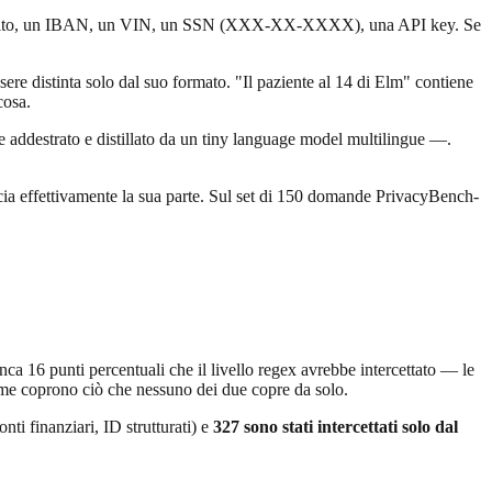
i credito, un IBAN, un VIN, un SSN (XXX-XX-XXXX), una API key. Se
ere distinta solo dal suo formato. "Il paziente al 14 di Elm" contiene
cosa.
e addestrato e distillato da un tiny language model multilingue —.
accia effettivamente la sua parte. Sul set di 150 domande PrivacyBench-
anca 16 punti percentuali che il livello regex avrebbe intercettato — le
ieme coprono ciò che nessuno dei due copre da solo.
onti finanziari, ID strutturati) e
327 sono stati intercettati solo dal