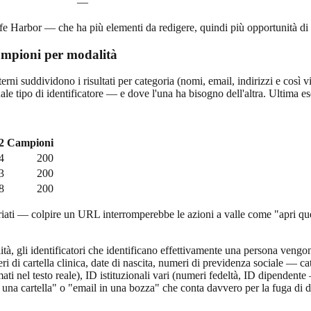
—
fe Harbor — che ha più elementi da redigere, quindi più opportunità di
 campioni per modalità
nterni suddividono i risultati per categoria (nomi, email, indirizzi e co
ale tipo di identificatore — e dove l'una ha bisogno dell'altra. Ultima 
2
Campioni
4
200
3
200
8
200
ati — colpire un URL interromperebbe le azioni a valle come "apri que
ità, gli identificatori che identificano effettivamente una persona vengo
ri di cartella clinica, date di nascita, numeri di previdenza sociale — ca
ati nel testo reale), ID istituzionali vari (numeri fedeltà, ID dipendent
una cartella" o "email in una bozza" che conta davvero per la fuga di dat