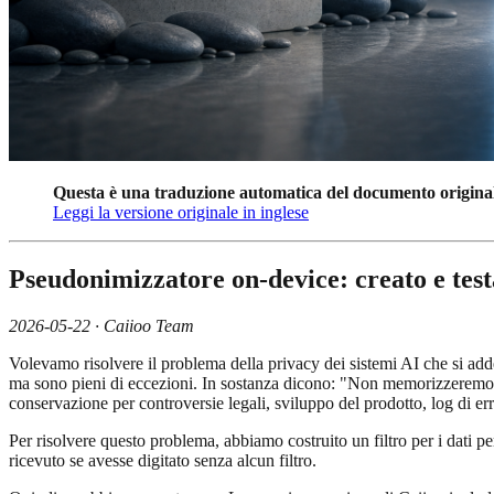
Questa è una traduzione automatica del documento originale i
Leggi la versione originale in inglese
Pseudonimizzatore on-device: creato e test
2026-05-22 · Caiioo Team
Volevamo risolvere il problema della privacy dei sistemi AI che si adde
ma sono pieni di eccezioni. In sostanza dicono: "Non memorizzeremo nes
conservazione per controversie legali, sviluppo del prodotto, log di err
Per risolvere questo problema, abbiamo costruito un filtro per i dati p
ricevuto se avesse digitato senza alcun filtro.