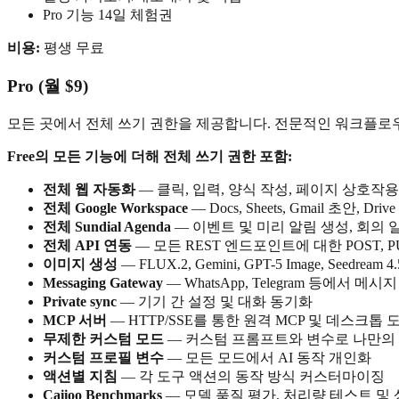
Pro 기능 14일 체험권
비용:
평생 무료
Pro (월 $9)
모든 곳에서 전체 쓰기 권한을 제공합니다. 전문적인 워크플로
Free의 모든 기능에 더해 전체 쓰기 권한 포함:
전체 웹 자동화
— 클릭, 입력, 양식 작성, 페이지 상호작용, Ja
전체 Google Workspace
— Docs, Sheets, Gmail 초안, D
전체 Sundial Agenda
— 이벤트 및 미리 알림 생성, 회의 
전체 API 연동
— 모든 REST 엔드포인트에 대한 POST, PUT
이미지 생성
— FLUX.2, Gemini, GPT-5 Image, Seedream 4.
Messaging Gateway
— WhatsApp, Telegram 등에서 
Private sync
— 기기 간 설정 및 대화 동기화
MCP 서버
— HTTP/SSE를 통한 원격 MCP 및 데스크톱 
무제한 커스텀 모드
— 커스텀 프롬프트와 변수로 나만의 
커스텀 프로필 변수
— 모든 모드에서 AI 동작 개인화
액션별 지침
— 각 도구 액션의 동작 방식 커스터마이징
Caiioo Benchmarks
— 모델 품질 평가, 처리량 테스트 및