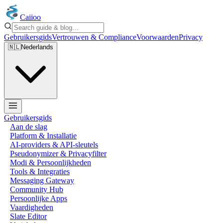
Caiioo
Gebruikersgids
Vertrouwen & Compliance
Voorwaarden
Privacy
🇳🇱
Nederlands
Gebruikersgids
Aan de slag
Platform & Installatie
AI-providers & API-sleutels
Pseudonymizer & Privacyfilter
Modi & Persoonlijkheden
Tools & Integraties
Messaging Gateway
Community Hub
Persoonlijke Apps
Vaardigheden
Slate Editor