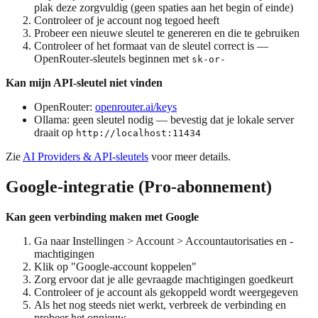
plak deze zorgvuldig (geen spaties aan het begin of einde)
Controleer of je account nog tegoed heeft
Probeer een nieuwe sleutel te genereren en die te gebruiken
Controleer of het formaat van de sleutel correct is —
OpenRouter-sleutels beginnen met
sk-or-
Kan mijn API-sleutel niet vinden
OpenRouter:
openrouter.ai/keys
Ollama: geen sleutel nodig — bevestig dat je lokale server
draait op
http://localhost:11434
Zie
AI Providers & API-sleutels
voor meer details.
Google-integratie (Pro-abonnement)
Kan geen verbinding maken met Google
Ga naar Instellingen > Account > Accountautorisaties en -
machtigingen
Klik op "Google-account koppelen"
Zorg ervoor dat je alle gevraagde machtigingen goedkeurt
Controleer of je account als gekoppeld wordt weergegeven
Als het nog steeds niet werkt, verbreek de verbinding en
probeer het opnieuw