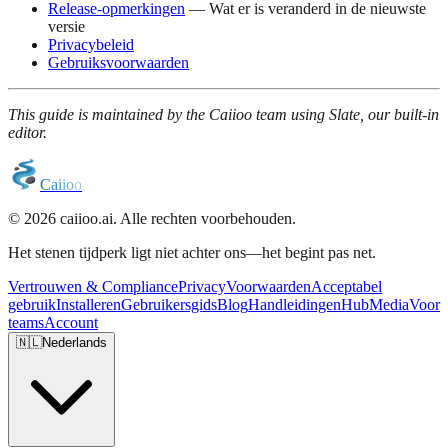
Release-opmerkingen
— Wat er is veranderd in de nieuwste
versie
Privacybeleid
Gebruiksvoorwaarden
This guide is maintained by the Caiioo team using Slate, our built-in
editor.
C
a
i
i
o
o
© 2026 caiioo.ai. Alle rechten voorbehouden.
Het stenen tijdperk ligt niet achter ons—het begint pas net.
Vertrouwen & Compliance
Privacy
Voorwaarden
Acceptabel
gebruik
Installeren
Gebruikersgids
Blog
Handleidingen
Hub
Media
Voor
teams
Account
🇳🇱
Nederlands