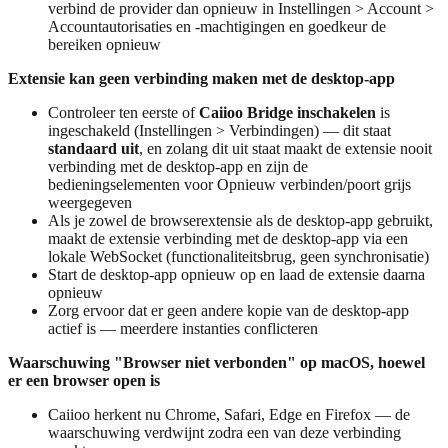
verbind de provider dan opnieuw in Instellingen > Account >
Accountautorisaties en -machtigingen en goedkeur de
bereiken opnieuw
Extensie kan geen verbinding maken met de desktop-app
Controleer ten eerste of
Caiioo Bridge inschakelen
is
ingeschakeld (Instellingen > Verbindingen) — dit staat
standaard uit
, en zolang dit uit staat maakt de extensie nooit
verbinding met de desktop-app en zijn de
bedieningselementen voor Opnieuw verbinden/poort grijs
weergegeven
Als je zowel de browserextensie als de desktop-app gebruikt,
maakt de extensie verbinding met de desktop-app via een
lokale WebSocket (functionaliteitsbrug, geen synchronisatie)
Start de desktop-app opnieuw op en laad de extensie daarna
opnieuw
Zorg ervoor dat er geen andere kopie van de desktop-app
actief is — meerdere instanties conflicteren
Waarschuwing "Browser niet verbonden" op macOS, hoewel
er een browser open is
Caiioo herkent nu Chrome, Safari, Edge en Firefox — de
waarschuwing verdwijnt zodra een van deze verbinding