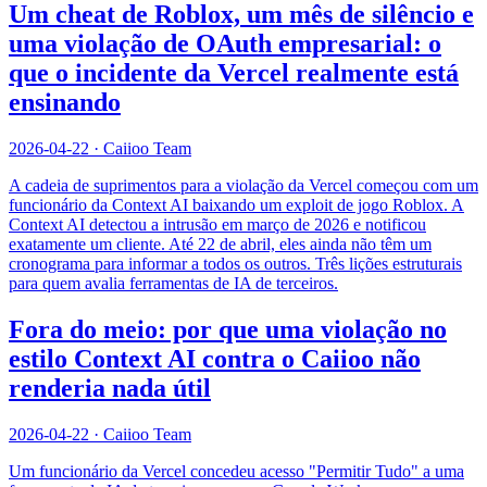
Um cheat de Roblox, um mês de silêncio e
uma violação de OAuth empresarial: o
que o incidente da Vercel realmente está
ensinando
2026-04-22
·
Caiioo Team
A cadeia de suprimentos para a violação da Vercel começou com um
funcionário da Context AI baixando um exploit de jogo Roblox. A
Context AI detectou a intrusão em março de 2026 e notificou
exatamente um cliente. Até 22 de abril, eles ainda não têm um
cronograma para informar a todos os outros. Três lições estruturais
para quem avalia ferramentas de IA de terceiros.
Fora do meio: por que uma violação no
estilo Context AI contra o Caiioo não
renderia nada útil
2026-04-22
·
Caiioo Team
Um funcionário da Vercel concedeu acesso "Permitir Tudo" a uma