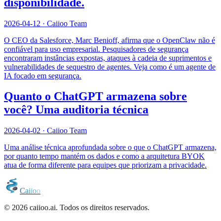
disponibilidade.
2026-04-12
·
Caiioo Team
O CEO da Salesforce, Marc Benioff, afirma que o OpenClaw não é
confiável para uso empresarial. Pesquisadores de segurança
encontraram instâncias expostas, ataques à cadeia de suprimentos e
vulnerabilidades de sequestro de agentes. Veja como é um agente de
IA focado em segurança.
Quanto o ChatGPT armazena sobre
você? Uma auditoria técnica
2026-04-02
·
Caiioo Team
Uma análise técnica aprofundada sobre o que o ChatGPT armazena,
por quanto tempo mantém os dados e como a arquitetura BYOK
atua de forma diferente para equipes que priorizam a privacidade.
C
a
i
i
o
o
© 2026 caiioo.ai. Todos os direitos reservados.