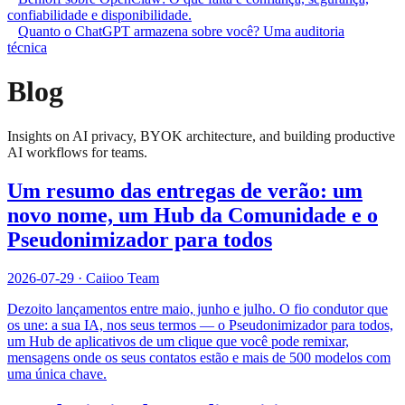
confiabilidade e disponibilidade.
Quanto o ChatGPT armazena sobre você? Uma auditoria
técnica
Blog
Insights on AI privacy, BYOK architecture, and building productive
AI workflows for teams.
Um resumo das entregas de verão: um
novo nome, um Hub da Comunidade e o
Pseudonimizador para todos
2026-07-29
·
Caiioo Team
Dezoito lançamentos entre maio, junho e julho. O fio condutor que
os une: a sua IA, nos seus termos — o Pseudonimizador para todos,
um Hub de aplicativos de um clique que você pode remixar,
mensagens onde os seus contatos estão e mais de 500 modelos com
uma única chave.