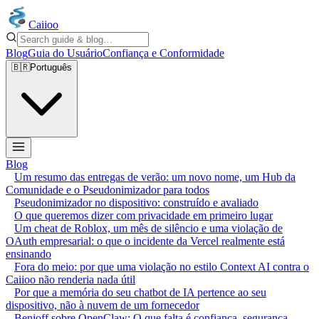
Caiioo
Blog
Guia do Usuário
Confiança e Conformidade
🇧🇷
Português
Blog
Um resumo das entregas de verão: um novo nome, um Hub da
Comunidade e o Pseudonimizador para todos
Pseudonimizador no dispositivo: construído e avaliado
O que queremos dizer com privacidade em primeiro lugar
Um cheat de Roblox, um mês de silêncio e uma violação de
OAuth empresarial: o que o incidente da Vercel realmente está
ensinando
Fora do meio: por que uma violação no estilo Context AI contra o
Caiioo não renderia nada útil
Por que a memória do seu chatbot de IA pertence ao seu
dispositivo, não à nuvem de um fornecedor
Benioff sobre OpenClaw: O que falta é confiança, segurança,