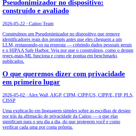
Pseudonimizador no dispositivo:
construído e avaliado
2026-05-22
·
Caiioo Team
Construímos um Pseudonimizador no dispositivo que remove
identificadores reais dos prompts antes que eles cheguem a um
LLM, restaurando-os na resposta — cobrindo dados pessoais gerais
e o HIPAA Safe Harbor. Veja por que o construímos, como o design
regex-mais-ML funciona e como ele pontua em benchmarks
publicados.
O que queremos dizer com privacidade
em primeiro lugar
2026-05-02
·
Alex Wall, AIGP, CIPM, CIPP/US, CIPP/E, FIP, PLS,
CISSP
Uma explicação em linguagem simples sobre as escolhas de design
por trás da afirmação de privacidade da Caiioo — o que elas
significam para o seu dia a dia, do que protegem você e como
verificar cada uma por conta própria.