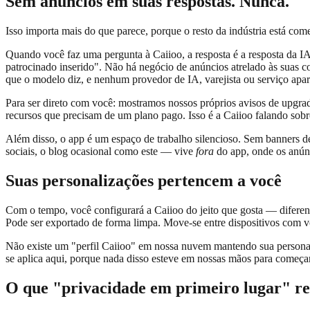
Sem anúncios em suas respostas. Nunca.
Isso importa mais do que parece, porque o resto da indústria está co
Quando você faz uma pergunta à Caiioo, a resposta é a resposta da IA
patrocinado inserido". Não há negócio de anúncios atrelado às suas 
que o modelo diz, e nenhum provedor de IA, varejista ou serviço apa
Para ser direto com você: mostramos nossos próprios avisos de upgrad
recursos que precisam de um plano pago. Isso é a Caiioo falando sobr
Além disso, o app é um espaço de trabalho silencioso. Sem banners d
sociais, o blog ocasional como este — vive
fora
do app, onde os anún
Suas personalizações pertencem a você
Com o tempo, você configurará a Caiioo do jeito que gosta — diferente
Pode ser exportado de forma limpa. Move-se entre dispositivos com v
Não existe um "perfil Caiioo" em nossa nuvem mantendo sua personal
se aplica aqui, porque nada disso esteve em nossas mãos para começar
O que "privacidade em primeiro lugar" re