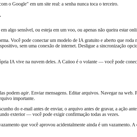
om o Google" em um site real: a senha nunca toca o terceiro.
r
em algo sensível, ou esteja em um voo, ou apenas não queira estar onli
orma. Você pode conectar um modelo de IA gratuito e aberto que roda no
ispositivo, sem uma conexão de internet. Desligue a sincronização opc
rópria IA vive na nuvem deles. A Caiioo é o volante — você pode cone
elas podem
agir
. Enviar mensagens. Editar arquivos. Navegar na web. P
rquivo importante.
scunho do e-mail antes de enviar, o arquivo antes de gravar, a ação antes
undo exterior — você pode exigir confirmação todas as vezes.
vazamento que você aprovou acidentalmente ainda é um vazamento. A cur