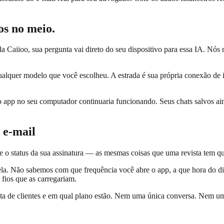
os no meio.
Caiioo, sua pergunta vai direto do seu dispositivo para essa IA. Nó
qualquer modelo que você escolheu. A estrada é sua própria conexão d
app no seu computador continuaria funcionando. Seus chats salvos aind
 e-mail
 o status da sua assinatura — as mesmas coisas que uma revista tem q
. Não sabemos com que frequência você abre o app, a que hora do dia 
fios que as carregariam.
sta de clientes e em qual plano estão. Nem uma única conversa. Nem u