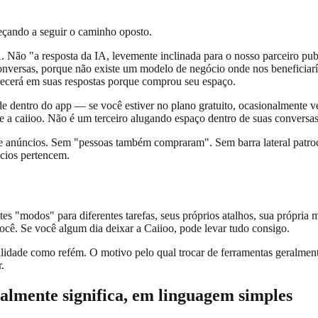
meçando a seguir o caminho oposto.
. Não "a resposta da IA, levemente inclinada para o nosso parceiro pub
conversas, porque não existe um modelo de negócio onde nos beneficiar
recerá em suas respostas porque comprou seu espaço.
e dentro do app — se você estiver no plano gratuito, ocasionalmente v
e a caiioo. Não é um terceiro alugando espaço dentro de suas conversas
e anúncios. Sem "pessoas também compraram". Sem barra lateral patroc
cios pertencem.
s "modos" para diferentes tarefas, seus próprios atalhos, sua própria 
ocê. Se você algum dia deixar a Caiioo, pode levar tudo consigo.
idade como refém. O motivo pelo qual trocar de ferramentas geralmen
.
almente significa, em linguagem simples