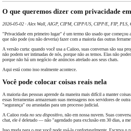
O que queremos dizer com privacidade em
2026-05-02 · Alex Wall, AIGP, CIPM, CIPP/US, CIPP/E, FIP, PLS,
"Privacidade em primeiro lugar" é um termo tão usado que começou a 
que não pode (ou não deveria) fazer com a maioria das outras ferramen
A versão curta: quando você usa a Caiioo, suas conversas são sua p
não podem ser intimadas de nós, porque não as temos. Elas não podem
porque não há um negócio de anúncios atrelado aos seus chats.
Aqui está como isso realmente acontece.
Você pode colocar coisas reais nela
A maioria das pessoas aprende da maneira mais difícil a manter coisas
essas ferramentas armazenam suas mensagens nos servidores de outra 
"segurança" ou arrastadas para um processo judicial.
A Caiioo roda
no seu dispositivo
, não em nossa nuvem. Suas conversa
chat, ele é deletado — não "agendado para exclusão em 30 dias, a me
Isso muda para o que você pode usá-la confortavelmente. Escreva o ra