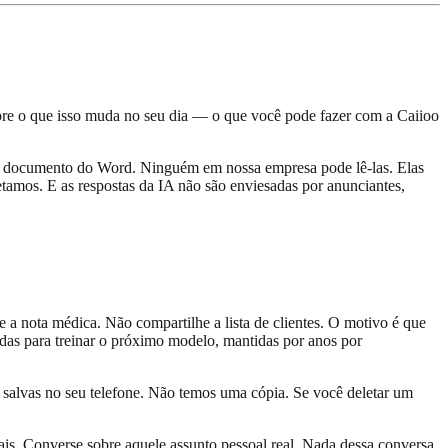
obre o que isso muda no seu dia — o que você pode fazer com a Caiioo
um documento do Word. Ninguém em nossa empresa pode lê-las. Elas
tamos. E as respostas da IA não são enviesadas por anunciantes,
e a nota médica. Não compartilhe a lista de clientes. O motivo é que
das para treinar o próximo modelo, mantidas por anos por
salvas no seu telefone. Não temos uma cópia. Se você deletar um
ais. Converse sobre aquele assunto pessoal real. Nada dessa conversa