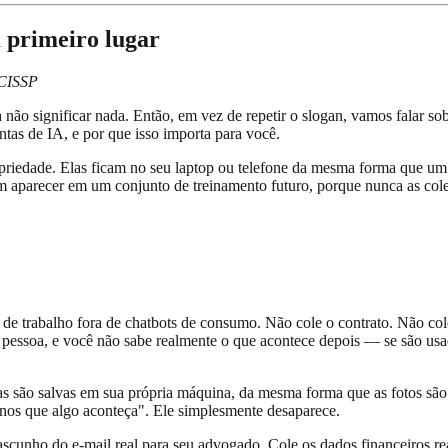
 primeiro lugar
 CISSP
não significar nada. Então, em vez de repetir o slogan, vamos falar s
tas de IA, e por que isso importa para você.
ropriedade. Elas ficam no seu laptop ou telefone da mesma forma que 
 aparecer em um conjunto de treinamento futuro, porque nunca as cole
 de trabalho fora de chatbots de consumo. Não cole o contrato. Não col
pessoa, e você não sabe realmente o que acontece depois — se são usa
s são salvas em sua própria máquina, da mesma forma que as fotos são 
nos que algo aconteça". Ele simplesmente desaparece.
scunho do e-mail real para seu advogado. Cole os dados financeiros re