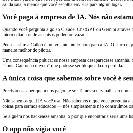
sai da sala, a menos que você escolha enviá-la para algum lugar.
Você paga à empresa de IA. Nós não estam
Quando você pergunta algo ao Claude, ChatGPT ou Gemini através da 
intermediária onde as coisas poderiam vazar.
Pense assim: a Caiioo é um volante muito bom para a IA. O carro é 
maneira melhor de pilotar.
Uma consequência prática: se nossa empresa desaparecesse amanhã, o 
"conta Caiioo na nuvem" que pudesse ser bloqueada ou perdida.
A única coisa que sabemos sobre você é seu
Precisamos saber quem nos pagou, e só. Temos seu e-mail, seu nome e
Não sabemos qual IA você usa. Não sabemos o que você pergunta a ela
coisas para sermos educados — nós simplesmente não construímos os 
Se alguém nos hackeasse amanhã, o pior que encontraria seria uma li
O app não vigia você