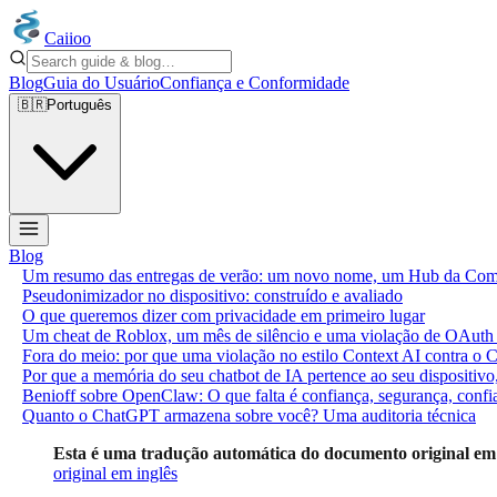
Caiioo
Blog
Guia do Usuário
Confiança e Conformidade
🇧🇷
Português
Blog
Um resumo das entregas de verão: um novo nome, um Hub da Comu
Pseudonimizador no dispositivo: construído e avaliado
O que queremos dizer com privacidade em primeiro lugar
Um cheat de Roblox, um mês de silêncio e uma violação de OAuth em
Fora do meio: por que uma violação no estilo Context AI contra o Ca
Por que a memória do seu chatbot de IA pertence ao seu dispositiv
Benioff sobre OpenClaw: O que falta é confiança, segurança, confia
Quanto o ChatGPT armazena sobre você? Uma auditoria técnica
Esta é uma tradução automática do documento original em ing
original em inglês