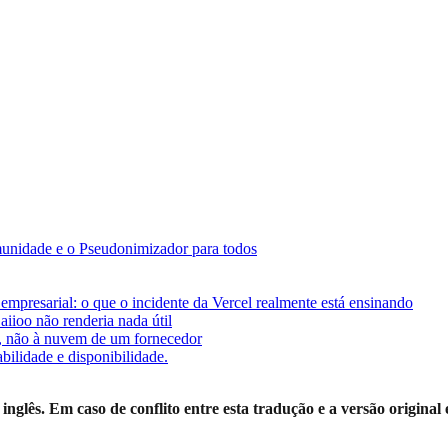
nidade e o Pseudonimizador para todos
presarial: o que o incidente da Vercel realmente está ensinando
iioo não renderia nada útil
o, não à nuvem de um fornecedor
bilidade e disponibilidade.
lês. Em caso de conflito entre esta tradução e a versão original e