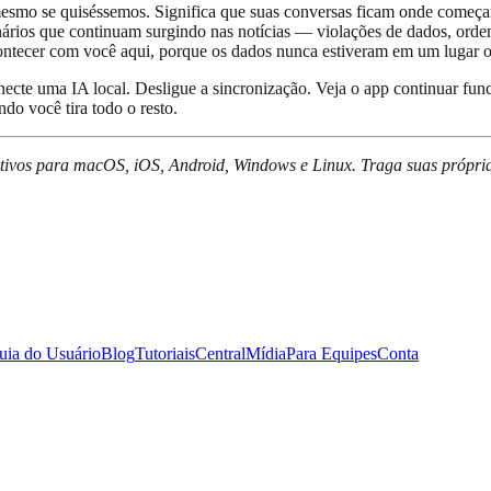
mesmo se quiséssemos. Significa que suas conversas ficam onde começar
enários que continuam surgindo nas notícias — violações de dados, orden
ontecer com você aqui, porque os dados nunca estiveram em um lugar 
necte uma IA local. Desligue a sincronização. Veja o app continuar fun
o você tira todo o resto.
ativos para macOS, iOS, Android, Windows e Linux. Traga suas própria
uia do Usuário
Blog
Tutoriais
Central
Mídia
Para Equipes
Conta