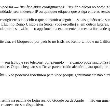
 você faz — "usuário abriu configurações", "usuário clicou no botão X"
tidade, seu endereço IP ou qualquer etiqueta que o siga entre as sessõe
orrigir erros e decidir o que construir a seguir — sinais genéricos 
no EEE, no Reino Unido e na Suíça (você escolhe) e, em outros lugares,
de por desativá-lo — o app funciona exatamente da mesma forma de qua
site usa, e é bloqueado por padrão no EEE, no Reino Unido e na Califór
— seu laptop e seu telefone, por exemplo — a Caiioo pode sincronizá-l
nhece. O que chega ao seu Drive parece ruído aleatório para qualquer 
rável. Não podemos redefini-la para você porque genuinamente não a te
a senha na página de login real do Google ou da Apple — não em uma c
ermanece no seu dispositivo.