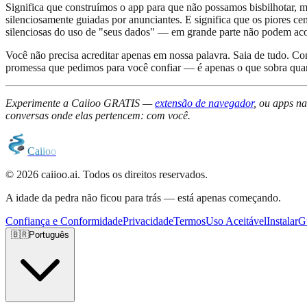
Significa que construímos o app para que não possamos bisbilhotar, 
silenciosamente guiadas por anunciantes. E significa que os piores c
silenciosas do uso de "seus dados" — em grande parte não podem ac
Você não precisa acreditar apenas em nossa palavra. Saia de tudo. Co
promessa que pedimos para você confiar — é apenas o que sobra quand
Experimente a Caiioo GRATIS —
extensão de navegador
, ou apps n
conversas onde elas pertencem: com você.
C
a
i
i
o
o
© 2026 caiioo.ai. Todos os direitos reservados.
A idade da pedra não ficou para trás — está apenas começando.
Confiança e Conformidade
Privacidade
Termos
Uso Aceitável
Instalar
G
🇧🇷
Português