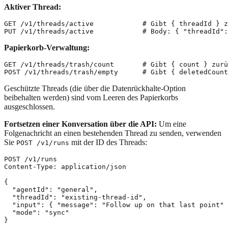
Aktiver Thread:
GET /v1/threads/active            # Gibt { threadId } z
Papierkorb-Verwaltung:
GET /v1/threads/trash/count       # Gibt { count } zurü
Geschützte Threads (die über die Datenrückhalte-Option
beibehalten werden) sind vom Leeren des Papierkorbs
ausgeschlossen.
Fortsetzen einer Konversation über die API:
Um eine
Folgenachricht an einen bestehenden Thread zu senden, verwenden
Sie
mit der ID des Threads:
POST /v1/runs
POST /v1/runs

Content-Type: application/json

{

  "agentId": "general",

  "threadId": "existing-thread-id",

  "input": { "message": "Follow up on that last point" 
  "mode": "sync"
