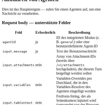
Dies ist das Hauptereignis — rufen Sie einen Agenten auf, um eine
Nachricht zu verarbeiten.
Request body — unterstützte Felder
Feld
Erforderlich
Beschreibung
ID des integrierten Modus (z.
ja
B.
) oder eine
agentId
general
benutzerdefinierte Agent-ID
ja
Text der Benutzernachricht
input.message
Array von Attachment-IDs
(bereits über
nein
input.attachments
/v1/attachments
hochgeladen), die diesem Turn
beigefügt werden sollen
Variablen-Overrides pro
Durchlauf, die in den
nein
input.variables
Variablen-Resolver des
Agenten eingefügt werden
Freiform-String, der als
Seitenkontext injiziert wird
nein
input.tabContext
(verwendet von der Browser-