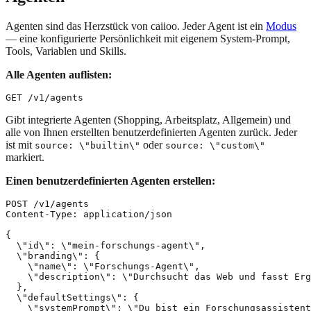
Agenten sind das Herzstück von caiioo. Jeder Agent ist ein
Modus
— eine konfigurierte Persönlichkeit mit eigenem System-Prompt,
Tools, Variablen und Skills.
Alle Agenten auflisten:
Gibt integrierte Agenten (Shopping, Arbeitsplatz, Allgemein) und
alle von Ihnen erstellten benutzerdefinierten Agenten zurück. Jeder
ist mit
oder
source: \"builtin\"
source: \"custom\"
markiert.
Einen benutzerdefinierten Agenten erstellen:
POST /v1/agents

Content-Type: application/json

{

  \"id\": \"mein-forschungs-agent\",

  \"branding\": {

    \"name\": \"Forschungs-Agent\",

    \"description\": \"Durchsucht das Web und fasst Erg
  },

  \"defaultSettings\": {

    \"systemPrompt\": \"Du bist ein Forschungsassistent