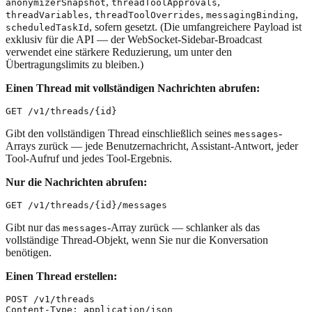
,
,
anonymizerSnapshot
threadToolApprovals
,
,
,
threadVariables
threadToolOverrides
messagingBinding
, sofern gesetzt. (Die umfangreichere Payload ist
scheduledTaskId
exklusiv für die API — der WebSocket-Sidebar-Broadcast
verwendet eine stärkere Reduzierung, um unter den
Übertragungslimits zu bleiben.)
Einen Thread mit vollständigen Nachrichten abrufen:
Gibt den vollständigen Thread einschließlich seines
-
messages
Arrays zurück — jede Benutzernachricht, Assistant-Antwort, jeder
Tool-Aufruf und jedes Tool-Ergebnis.
Nur die Nachrichten abrufen:
Gibt nur das
-Array zurück — schlanker als das
messages
vollständige Thread-Objekt, wenn Sie nur die Konversation
benötigen.
Einen Thread erstellen:
POST /v1/threads

Content-Type: application/json
