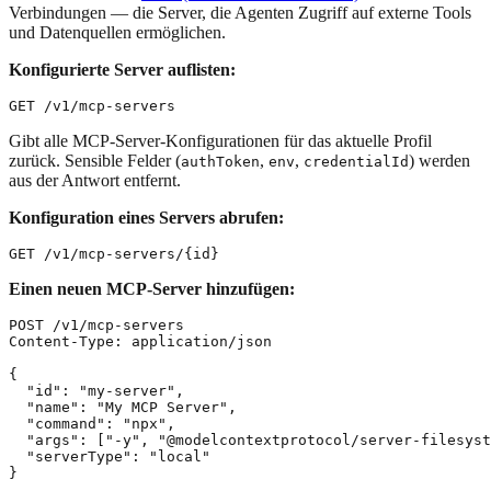
Verbindungen — die Server, die Agenten Zugriff auf externe Tools
und Datenquellen ermöglichen.
Konfigurierte Server auflisten:
Gibt alle MCP-Server-Konfigurationen für das aktuelle Profil
zurück. Sensible Felder (
,
,
) werden
authToken
env
credentialId
aus der Antwort entfernt.
Konfiguration eines Servers abrufen:
Einen neuen MCP-Server hinzufügen:
POST /v1/mcp-servers

Content-Type: application/json

{

  "id": "my-server",

  "name": "My MCP Server",

  "command": "npx",

  "args": ["-y", "@modelcontextprotocol/server-filesyst
  "serverType": "local"
