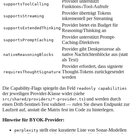
Provider unterstützt
supportsToolCalling
Funktions-/Tool-Aufrufe
Provider überträgt Tokens
supportsStreaming
inkrementell per Streaming
Provider bietet ein Budget für
supportsExtendedThinking
Reasoning/Thinking an
Provider unterstützt Prompt-
supportsPromptCaching
Caching-Direktiven
Provider gibt Denkprozesse als
native Nachrichtenblöcke aus (statt
nativeReasoningBlocks
als Text)
Provider erfordert, dass signierte
Thought-Tokens zurückgesendet
requiresThoughtSignature
werden
Die Capability-Flags spiegeln das Feld
readonly capabilities
der jeweiligen Provider-Klasse wider (siehe
) und werden durch
src/shared/providers/*-provider.ts
einen Drift-Sentinel-Test validiert — rufen Sie diesen Endpunkt zur
Laufzeit auf, anstatt die Matrix fest im Code zu hinterlegen.
Hinweise für BYOK-Provider:
stellt eine kuratierte Liste von Sonar-Modellen
perplexity