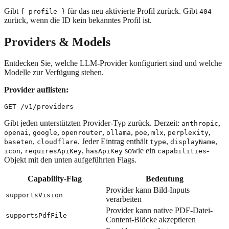
Gibt
für das neu aktivierte Profil zurück. Gibt
{ profile }
404
zurück, wenn die ID kein bekanntes Profil ist.
Providers & Models
Entdecken Sie, welche LLM-Provider konfiguriert sind und welche
Modelle zur Verfügung stehen.
Provider auflisten:
Gibt jeden unterstützten Provider-Typ zurück. Derzeit:
,
anthropic
,
,
,
,
,
,
,
openai
google
openrouter
ollama
poe
mlx
perplexity
,
. Jeder Eintrag enthält
,
,
baseten
cloudflare
type
displayName
,
,
sowie ein
-
icon
requiresApiKey
hasApiKey
capabilities
Objekt mit den unten aufgeführten Flags.
Capability-Flag
Bedeutung
Provider kann Bild-Inputs
supportsVision
verarbeiten
Provider kann native PDF-Datei-
supportsPdfFile
Content-Blöcke akzeptieren