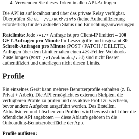
Verwenden Sie dieses Token in allen API-Anfragen
Die API ist auf localhost und über das private Relay verfügbar.
Überprüfen Sie
(keine Authentifizierung
GET /v1/auth/info
erforderlich) für den aktuellen Status und Einrichtungsanweisungen.
Ratelimits:
Jede
Anfrage ist pro Client-IP limitiert –
100
/v1/*
GET-Anfragen pro Minute
für Lesezugriffe und insgesamt
30
Schreib-Anfragen pro Minute
(POST / PATCH / DELETE).
Anfragen über dem Limit erhalten einen
-Fehler. Webhook-
429
Zustellungen (
) sind nicht Bearer-
POST /v1/webhooks/:id
authentifiziert und unterliegen nicht diesen Limits.
Profile
Ein einzelnes Gerät kann mehrere Benutzerprofile enthalten (z. B.
Privat + Arbeit). Die API ermöglicht es externen Skripten, die
verfügbaren Profile zu prüfen und das aktive Profil zu wechseln,
bevor andere Aufgaben ausgeführt werden. Das Erstellen,
Aktualisieren und Löschen von Profilen wird bewusst nicht über die
öffentliche API angeboten — diese Abläufe gehören in die
Onboarding-Benutzeroberfläche der App.
Profile auflisten: