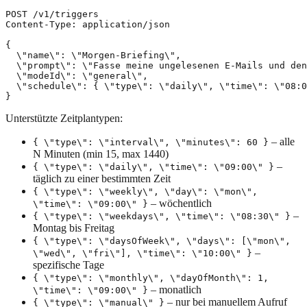
POST /v1/triggers

Content-Type: application/json

{

  \"name\": \"Morgen-Briefing\",

  \"prompt\": \"Fasse meine ungelesenen E-Mails und den
  \"modeId\": \"general\",

  \"schedule\": { \"type\": \"daily\", \"time\": \"08:0
Unterstützte Zeitplantypen:
– alle
{ \"type\": \"interval\", \"minutes\": 60 }
N Minuten (min 15, max 1440)
–
{ \"type\": \"daily\", \"time\": \"09:00\" }
täglich zu einer bestimmten Zeit
{ \"type\": \"weekly\", \"day\": \"mon\",
– wöchentlich
\"time\": \"09:00\" }
–
{ \"type\": \"weekdays\", \"time\": \"08:30\" }
Montag bis Freitag
{ \"type\": \"daysOfWeek\", \"days\": [\"mon\",
–
\"wed\", \"fri\"], \"time\": \"10:00\" }
spezifische Tage
{ \"type\": \"monthly\", \"dayOfMonth\": 1,
– monatlich
\"time\": \"09:00\" }
– nur bei manuellem Aufruf
{ \"type\": \"manual\" }