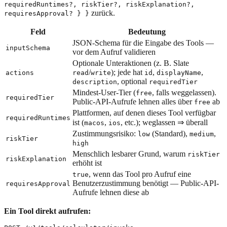
requiredRuntimes?, riskTier?, riskExplanation?,
zurück.
requiresApproval? } }
Feld
Bedeutung
JSON-Schema für die Eingabe des Tools —
inputSchema
vor dem Aufruf validieren
Optionale Unteraktionen (z. B. Slate
/
); jede hat
,
,
actions
read
write
id
displayName
, optional
description
requiredTier
Mindest-User-Tier (
, falls weggelassen).
free
requiredTier
Public-API-Aufrufe lehnen alles über
ab
free
Plattformen, auf denen dieses Tool verfügbar
requiredRuntimes
ist (
,
, etc.); weglassen ⇒ überall
macos
ios
Zustimmungsrisiko:
(Standard),
,
low
medium
riskTier
high
Menschlich lesbarer Grund, warum
riskTier
riskExplanation
erhöht ist
, wenn das Tool pro Aufruf eine
true
Benutzerzustimmung benötigt — Public-API-
requiresApproval
Aufrufe lehnen diese ab
Ein Tool direkt aufrufen: