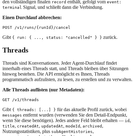
den vollständigen finalen
enthält, gefolgt vom
record
event:
Signal, und schließt dann die Verbindung.
terminal
Einen Durchlauf abbrechen:
Gibt
zurück.
{ run: { ..., status: "cancelled" } }
Threads
Threads sind Konversationen. Jeder Agent-Durchlauf findet
innerhalb eines Threads statt, und Threads bleiben über Sitzungen
hinweg bestehen. Die API ermöglicht es Ihnen, Threads
programmatisch aufzulisten, zu lesen, zu erstellen und zu verwalten.
Alle Threads auflisten (nur Metadaten):
Gibt
für das aktuelle Profil zurück, wobei
{ threads: [...] }
entfernt wurden (verwenden Sie den Detail-Endpunkt,
messages
wenn Sie diese benötigen). Jedes andere Feld bleibt erhalten —
,
id
,
,
,
,
,
title
createdAt
updatedAt
modeId
archived
Nutzungsstatistiken, plus
,
subAgentHistories