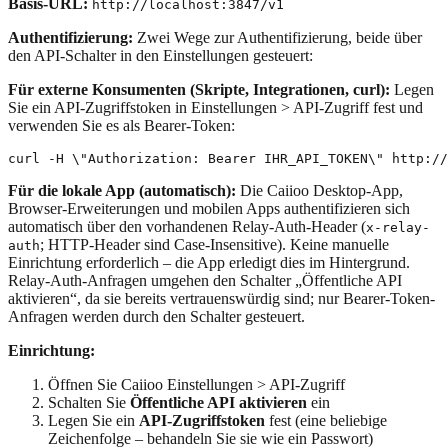
Basis-URL:
http://localhost:3847/v1
Authentifizierung:
Zwei Wege zur Authentifizierung, beide über
den API-Schalter in den Einstellungen gesteuert:
Für externe Konsumenten (Skripte, Integrationen, curl):
Legen
Sie ein API-Zugriffstoken in Einstellungen > API-Zugriff fest und
verwenden Sie es als Bearer-Token:
Für die lokale App (automatisch):
Die Caiioo Desktop-App,
Browser-Erweiterungen und mobilen Apps authentifizieren sich
automatisch über den vorhandenen Relay-Auth-Header (
x-relay-
; HTTP-Header sind Case-Insensitive). Keine manuelle
auth
Einrichtung erforderlich – die App erledigt dies im Hintergrund.
Relay-Auth-Anfragen umgehen den Schalter „Öffentliche API
aktivieren“, da sie bereits vertrauenswürdig sind; nur Bearer-Token-
Anfragen werden durch den Schalter gesteuert.
Einrichtung:
Öffnen Sie Caiioo Einstellungen > API-Zugriff
Schalten Sie
Öffentliche API aktivieren
ein
Legen Sie ein
API-Zugriffstoken
fest (eine beliebige
Zeichenfolge – behandeln Sie sie wie ein Passwort)