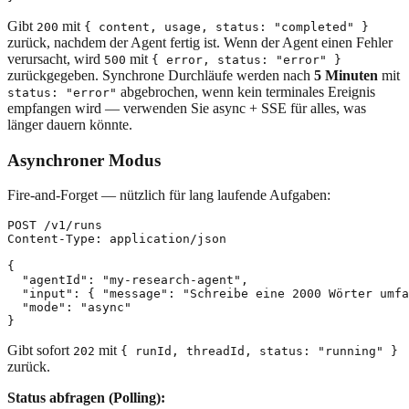
Gibt
mit
200
{ content, usage, status: "completed" }
zurück, nachdem der Agent fertig ist. Wenn der Agent einen Fehler
verursacht, wird
mit
500
{ error, status: "error" }
zurückgegeben. Synchrone Durchläufe werden nach
5 Minuten
mit
abgebrochen, wenn kein terminales Ereignis
status: "error"
empfangen wird — verwenden Sie async + SSE für alles, was
länger dauern könnte.
Asynchroner Modus
Fire-and-Forget — nützlich für lang laufende Aufgaben:
POST /v1/runs

Content-Type: application/json

{

  "agentId": "my-research-agent",

  "input": { "message": "Schreibe eine 2000 Wörter umfa
  "mode": "async"

Gibt sofort
mit
202
{ runId, threadId, status: "running" }
zurück.
Status abfragen (Polling):