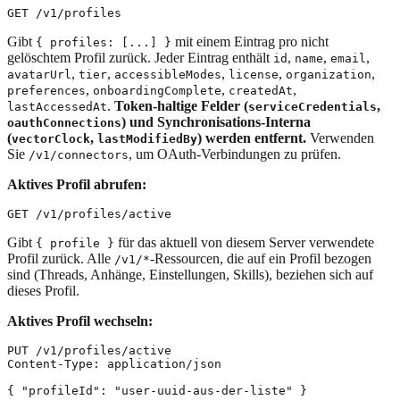
Gibt
mit einem Eintrag pro nicht
{ profiles: [...] }
gelöschtem Profil zurück. Jeder Eintrag enthält
,
,
,
id
name
email
,
,
,
,
,
avatarUrl
tier
accessibleModes
license
organization
,
,
,
preferences
onboardingComplete
createdAt
.
Token-haltige Felder (
,
lastAccessedAt
serviceCredentials
) und Synchronisations-Interna
oauthConnections
(
,
) werden entfernt.
Verwenden
vectorClock
lastModifiedBy
Sie
, um OAuth-Verbindungen zu prüfen.
/v1/connectors
Aktives Profil abrufen:
Gibt
für das aktuell von diesem Server verwendete
{ profile }
Profil zurück. Alle
-Ressourcen, die auf ein Profil bezogen
/v1/*
sind (Threads, Anhänge, Einstellungen, Skills), beziehen sich auf
dieses Profil.
Aktives Profil wechseln:
PUT /v1/profiles/active

Content-Type: application/json
