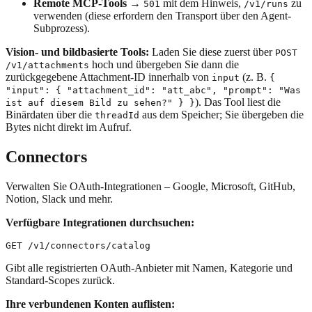
Remote MCP-Tools
→
mit dem Hinweis,
zu
501
/v1/runs
verwenden (diese erfordern den Transport über den Agent-
Subprozess).
Vision- und bildbasierte Tools:
Laden Sie diese zuerst über
POST
hoch und übergeben Sie dann die
/v1/attachments
zurückgegebene Attachment-ID innerhalb von
(z. B.
input
{
"input": { "attachment_id": "att_abc", "prompt": "Was
). Das Tool liest die
ist auf diesem Bild zu sehen?" } }
Binärdaten über die
aus dem Speicher; Sie übergeben die
threadId
Bytes nicht direkt im Aufruf.
Connectors
Verwalten Sie OAuth-Integrationen – Google, Microsoft, GitHub,
Notion, Slack und mehr.
Verfügbare Integrationen durchsuchen:
Gibt alle registrierten OAuth-Anbieter mit Namen, Kategorie und
Standard-Scopes zurück.
Ihre verbundenen Konten auflisten: