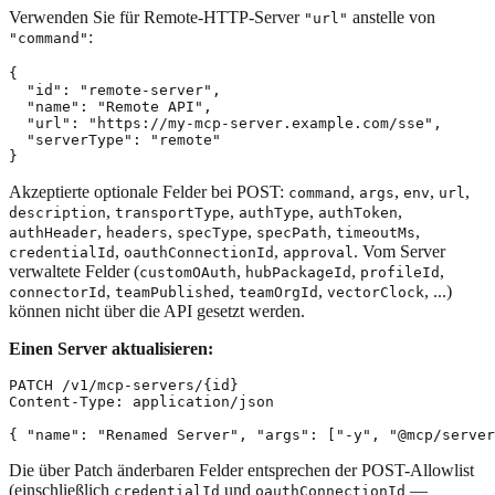
Verwenden Sie für Remote-HTTP-Server
anstelle von
"url"
:
"command"
{

  "id": "remote-server",

  "name": "Remote API",

  "url": "https://my-mcp-server.example.com/sse",

  "serverType": "remote"

Akzeptierte optionale Felder bei POST:
,
,
,
,
command
args
env
url
,
,
,
,
description
transportType
authType
authToken
,
,
,
,
,
authHeader
headers
specType
specPath
timeoutMs
,
,
. Vom Server
credentialId
oauthConnectionId
approval
verwaltete Felder (
,
,
,
customOAuth
hubPackageId
profileId
,
,
,
, ...)
connectorId
teamPublished
teamOrgId
vectorClock
können nicht über die API gesetzt werden.
Einen Server aktualisieren:
PATCH /v1/mcp-servers/{id}

Content-Type: application/json

Die über Patch änderbaren Felder entsprechen der POST-Allowlist
(einschließlich
und
—
credentialId
oauthConnectionId