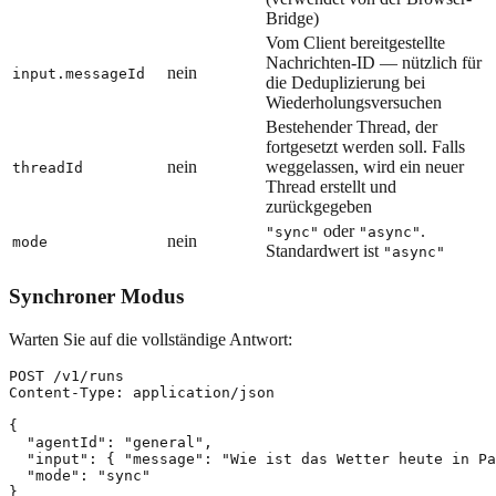
Bridge)
Vom Client bereitgestellte
Nachrichten-ID — nützlich für
nein
input.messageId
die Deduplizierung bei
Wiederholungsversuchen
Bestehender Thread, der
fortgesetzt werden soll. Falls
nein
weggelassen, wird ein neuer
threadId
Thread erstellt und
zurückgegeben
oder
.
"sync"
"async"
nein
mode
Standardwert ist
"async"
Synchroner Modus
Warten Sie auf die vollständige Antwort:
POST /v1/runs

Content-Type: application/json

{

  "agentId": "general",

  "input": { "message": "Wie ist das Wetter heute in Pa
  "mode": "sync"
