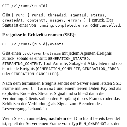
Gibt
{ run: { runId, threadId, agentId, status,
zurück. Der
createdAt, content?, usage?, error? } }
Status ist einer von
,
,
oder
.
running
completed
error
cancelled
Ereignisse in Echtzeit streamen (SSE):
Gibt einen
mit jedem Agenten-Ereignis
text/event-stream
zurück, sobald es eintritt:
,
GENERATION_STARTED
, Tool-Aufrufe, Subagent-Aktivitäten und das
STREAMING_CONTENT
terminale Ereignis (
,
GENERATION_COMPLETE
GENERATION_ERROR
oder
).
GENERATION_CANCELLED
Nach dem terminalen Ereignis sendet der Server einen letzten SSE-
Frame mit
und einem leeren Daten-Payload als
event: terminal
explizites Ende-des-Streams-Signal und schließt dann die
Verbindung. Clients sollten den Empfang dieses Frames (oder das
Schließen der Verbindung) als Signal zum Beenden des
Lesevorgangs behandeln.
Wenn Sie sich anmelden,
nachdem
der Durchlauf bereits beendet
ist, spielt der Server einen Frame vom Typ
ab, der
RUN_SNAPSHOT