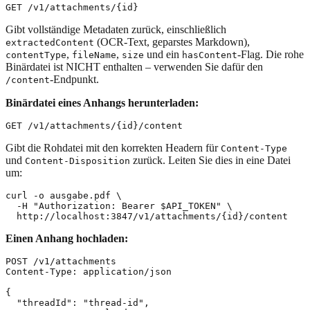
Gibt vollständige Metadaten zurück, einschließlich
(OCR-Text, geparstes Markdown),
extractedContent
,
,
und ein
-Flag. Die rohe
contentType
fileName
size
hasContent
Binärdatei ist NICHT enthalten – verwenden Sie dafür den
-Endpunkt.
/content
Binärdatei eines Anhangs herunterladen:
Gibt die Rohdatei mit den korrekten Headern für
Content-Type
und
zurück. Leiten Sie dies in eine Datei
Content-Disposition
um:
curl -o ausgabe.pdf \

  -H "Authorization: Bearer $API_TOKEN" \

Einen Anhang hochladen:
POST /v1/attachments

Content-Type: application/json

{

  "threadId": "thread-id",
