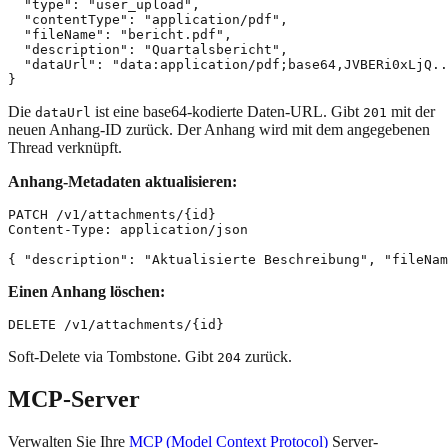
  "type": "user_upload",

  "contentType": "application/pdf",

  "fileName": "bericht.pdf",

  "description": "Quartalsbericht",

  "dataUrl": "data:application/pdf;base64,JVBERi0xLjQ..
Die
ist eine base64-kodierte Daten-URL. Gibt
mit der
dataUrl
201
neuen Anhang-ID zurück. Der Anhang wird mit dem angegebenen
Thread verknüpft.
Anhang-Metadaten aktualisieren:
PATCH /v1/attachments/{id}

Content-Type: application/json

Einen Anhang löschen:
Soft-Delete via Tombstone. Gibt
zurück.
204
MCP-Server
Verwalten Sie Ihre
MCP (Model Context Protocol)
Server-