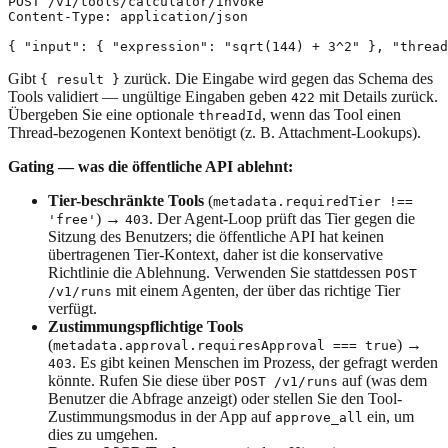
POST /v1/tools/calculator/invoke

Content-Type: application/json

Gibt
zurück. Die Eingabe wird gegen das Schema des
{ result }
Tools validiert — ungültige Eingaben geben
mit Details zurück.
422
Übergeben Sie eine optionale
, wenn das Tool einen
threadId
Thread-bezogenen Kontext benötigt (z. B. Attachment-Lookups).
Gating — was die öffentliche API ablehnt:
Tier-beschränkte Tools
(
metadata.requiredTier !==
) →
. Der Agent-Loop prüft das Tier gegen die
'free'
403
Sitzung des Benutzers; die öffentliche API hat keinen
übertragenen Tier-Kontext, daher ist die konservative
Richtlinie die Ablehnung. Verwenden Sie stattdessen
POST
mit einem Agenten, der über das richtige Tier
/v1/runs
verfügt.
Zustimmungspflichtige Tools
(
) →
metadata.approval.requiresApproval === true
. Es gibt keinen Menschen im Prozess, der gefragt werden
403
könnte. Rufen Sie diese über
auf (was dem
POST /v1/runs
Benutzer die Abfrage anzeigt) oder stellen Sie den Tool-
Zustimmungsmodus in der App auf
ein, um
approve_all
dies zu umgehen.