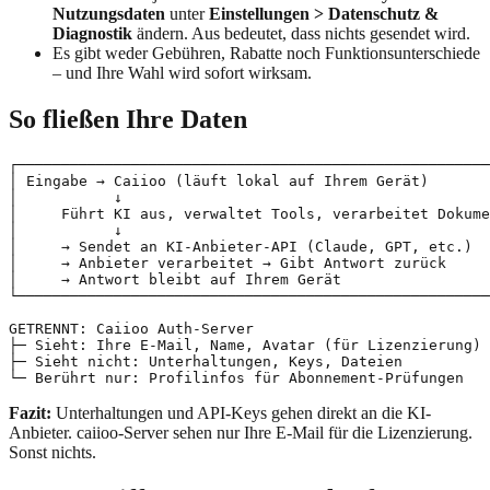
Nutzungsdaten
unter
Einstellungen > Datenschutz &
Diagnostik
ändern. Aus bedeutet, dass nichts gesendet wird.
Es gibt weder Gebühren, Rabatte noch Funktionsunterschiede
– und Ihre Wahl wird sofort wirksam.
So fließen Ihre Daten
┌──────────────────────────────────────────────────────
│ Eingabe → Caiioo (läuft lokal auf Ihrem Gerät)       
│           ↓                                          
│     Führt KI aus, verwaltet Tools, verarbeitet Dokume
│           ↓                                          
│     → Sendet an KI-Anbieter-API (Claude, GPT, etc.)  
│     → Anbieter verarbeitet → Gibt Antwort zurück     
│     → Antwort bleibt auf Ihrem Gerät                 
└──────────────────────────────────────────────────────
GETRENNT: Caiioo Auth-Server

├─ Sieht: Ihre E-Mail, Name, Avatar (für Lizenzierung)

├─ Sieht nicht: Unterhaltungen, Keys, Dateien

Fazit:
Unterhaltungen und API-Keys gehen direkt an die KI-
Anbieter. caiioo-Server sehen nur Ihre E-Mail für die Lizenzierung.
Sonst nichts.