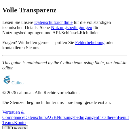
Volle Transparenz
Lesen Sie unsere
Datenschutzrichtlinie
für die vollständigen
technischen Details. Siehe
Nutzungsbedingungen
für
Nutzungsbedingungen und API-Schlüssel-Richtlinien.
Fragen? Wir helfen gerne — prüfen Sie
Fehlerbehebung
oder
kontaktieren Sie uns.
This guide is maintained by the Caiioo team using Slate, our built-in
editor.
C
a
i
i
o
o
© 2026 caiioo.ai. Alle Rechte vorbehalten.
Die Steinzeit liegt nicht hinter uns – sie fängt gerade erst an.
Vertrauen &
Compliance
Datenschutz
AGB
Nutzungsbedingungen
Installieren
Benut
Teams
Konto
🇩🇪
Deutsch