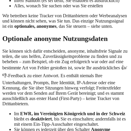
Ihren Standort (es sei denn, Sie erlauben es ausdrücklich)
Alles, wonach Sie suchen oder was Sie erstellen
Wir betreiben keine Tracker von Drittanbietern oder Werbeanalysen
und können nicht sehen, was Sie tun. Das einzige Nutzungssignal
ist ein
optionales, anonymes
, das Sie steuern – siehe unten.
Optionale anonyme Nutzungsdaten
Sie können sich dafür entscheiden, anonyme, inhaltsfreie Signale zu
teilen, die uns helfen, Zuverlässigkeitsprobleme zu finden und zu
beheben – zum Beispiel, ob ein Zug erfolgreich war oder auf eine
bestimmte Art von Fehler gestoßen ist, sowie Ihr ausdrückliches 👍/
👎-Feedback zu einer Antwort. Es enthält niemals Ihre
Unterhaltungen, Prompts, Ihre Identität, IP-Adresse oder eine
Kennung, die Sie über Sitzungen hinweg verfolgt; Freitextfelder
werden vor dem Senden auf Ihrem Gerät bereinigt; und es stammt
ausschließlich aus erster Hand (First-Party) – keine Tracker von
Drittanbietern.
Im
EWR, im Vereinigten Königreich und in der Schweiz
bleibt es
deaktiviert
, bis Sie es einschalten; andernfalls ist es
mit einem Ein-Tipp-Ausschalter eingeschaltet.
Sie können es jederzeit über den Schalter
Anonyme