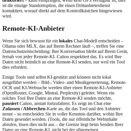
deaktiviert
– kann einspringen, wenn kein GPS verfügbar ist; dies
ist die einzige Standortoption, die einen Drittanbieterdienst
kontaktiert, worauf direkt auf dem Kontrollkästchen hingewiesen
wird.
Remote-KI-Anbieter
Wenn Sie sich bewusst für ein
lokales
Chat-Modell entscheiden –
Ollama oder MLX, das auf Ihrem Rechner läuft –, treffen Sie eine
Datenschutzentscheidung: Ihre Konversation bleibt auf Ihrem Gerät,
fernab von jeder Remote-KI. Caiioo respektiert das. Es wird Ihre
Daten nicht heimlich an eine Remote-KI senden, nur weil ein Tool
dies erfordert.
Einige Tools sind selbst KI-gestützt und können nicht lokal
ausgeführt werden – Bild-, Video- und Musikgenerierung, Remote-
OCR und KI-Websuche werden über einen Remote-KI-Anbieter
(OpenRouter, Google, Mistral, Perplexity) geleitet. Wenn ein
solches Tool Ihre Daten an eine Remote-KI senden möchte,
pausiert
Caiioo, anstatt fortzufahren. Es zeigt im Chat eine
Zulassen / Abbrechen
-Karte an, die das Tool und den Anbieter
nennt – so entscheiden Sie in voller Kenntnis darüber, wohin Ihre
Daten gesendet werden. (Tools, die nur öffentliche Webinhalte
abrufen, lösen dies nicht aus – die Grenze liegt beim Senden Ihrer
Daten an eine Remote-KI, nicht bei der allgemeinen