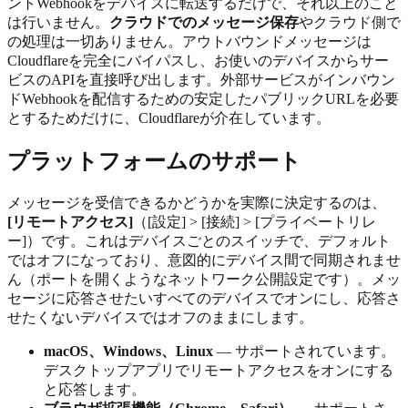
ントWebhookをデバイスに転送するだけで、それ以上のこと
は行いません。
クラウドでのメッセージ保存
やクラウド側で
の処理は一切ありません。アウトバウンドメッセージは
Cloudflareを完全にバイパスし、お使いのデバイスからサー
ビスのAPIを直接呼び出します。外部サービスがインバウン
ドWebhookを配信するための安定したパブリックURLを必要
とするためだけに、Cloudflareが介在しています。
プラットフォームのサポート
メッセージを受信できるかどうかを実際に決定するのは、
[リモートアクセス]
（[設定] > [接続] > [プライベートリレ
ー]）です。これはデバイスごとのスイッチで、デフォルト
ではオフになっており、意図的にデバイス間で同期されませ
ん（ポートを開くようなネットワーク公開設定です）。メッ
セージに応答させたいすべてのデバイスでオンにし、応答さ
せたくないデバイスではオフのままにします。
macOS、Windows、Linux
— サポートされています。
デスクトップアプリでリモートアクセスをオンにする
と応答します。