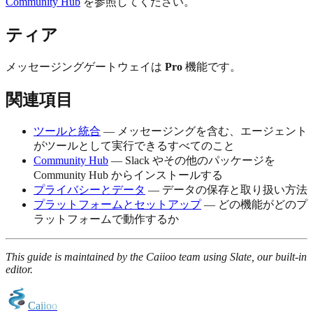
Community Hub
を参照してください。
ティア
メッセージングゲートウェイは
Pro
機能です。
関連項目
ツールと統合
— メッセージングを含む、エージェント
がツールとして実行できるすべてのこと
Community Hub
— Slack やその他のパッケージを
Community Hub からインストールする
プライバシーとデータ
— データの保存と取り扱い方法
プラットフォームとセットアップ
— どの機能がどのプ
ラットフォームで動作するか
This guide is maintained by the Caiioo team using Slate, our built-in
editor.
C
a
i
i
o
o