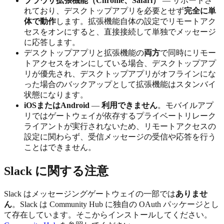
ブラウザ拡張機能（Chrome、Safari）
— サポートさ
れており、デスクトップアプリを必要とせず
完全に単
体で動作
します。拡張機能自体の設定でリモートアク
セスをオンにすると、直接接続して単独でメッセージ
に応答します。
デスクトップアプリと拡張機能の
両方
で同時にリモー
トアクセスをオンにしている場合、デスクトップアプ
リが優先され、デスクトップアプリがオフラインにな
った場合のバックアップとして拡張機能はスタンバイ
状態になります。
iOSまたはAndroid
—
利用できません
。モバイルアプ
リではゲートウェイが依存するプライベートリレーク
ライアントが実行されないため、リモートアクセスの
設定に関わらず、受信メッセージの受信や応答を行う
ことはできません。
Slack に関する注意
Slack はメッセージングゲートウェイの一部では
ありませ
ん
。Slack は Community Hub に独自の OAuth パッケージとし
て存在しています。そこからインストールしてください。