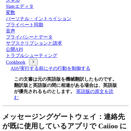
スキル
Slateエディタ
変数
パーソナル・イントゥイション
プライベート同期
音声
プライバシーとデータ
サブスクリプションと請求
公開API
トラブルシューティング
Cookbook
AIが実行する前にその行動を制御する
この文書は元の英語版を機械翻訳したものです。
翻訳版と英語版の間に相違がある場合は、英語版
が優先されるものとします。
英語版の原文を読
む
メッセージングゲートウェイ：連絡先
が既に使用しているアプリで Caiioo に