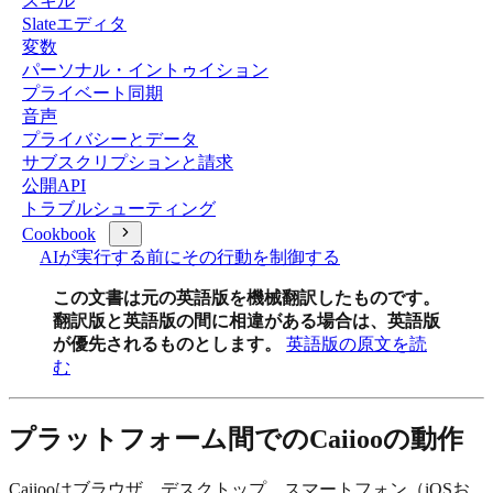
スキル
Slateエディタ
変数
パーソナル・イントゥイション
プライベート同期
音声
プライバシーとデータ
サブスクリプションと請求
公開API
トラブルシューティング
Cookbook
AIが実行する前にその行動を制御する
この文書は元の英語版を機械翻訳したものです。
翻訳版と英語版の間に相違がある場合は、英語版
が優先されるものとします。
英語版の原文を読
む
プラットフォーム間でのCaiiooの動作
Caiiooはブラウザ、デスクトップ、スマートフォン（iOSお