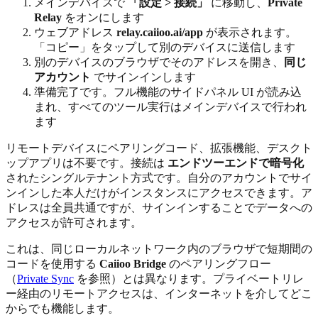
メインデバイスで
「設定 > 接続」
に移動し、
Private
Relay
をオンにします
ウェブアドレス
relay.caiioo.ai/app
が表示されます。
「コピー」をタップして別のデバイスに送信します
別のデバイスのブラウザでそのアドレスを開き、
同じ
アカウント
でサインインします
準備完了です。フル機能のサイドパネル UI が読み込
まれ、すべてのツール実行はメインデバイスで行われ
ます
リモートデバイスにペアリングコード、拡張機能、デスクト
ップアプリは不要です。接続は
エンドツーエンドで暗号化
されたシングルテナント方式です。自分のアカウントでサイ
ンインした本人だけがインスタンスにアクセスできます。ア
ドレスは全員共通ですが、サインインすることでデータへの
アクセスが許可されます。
これは、同じローカルネットワーク内のブラウザで短期間の
コードを使用する
Caiioo Bridge
のペアリングフロー
（
Private Sync
を参照）とは異なります。プライベートリレ
ー経由のリモートアクセスは、インターネットを介してどこ
からでも機能します。