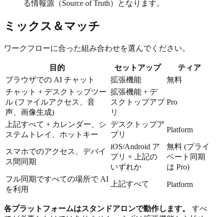
る情報源（Source of Truth）となります。
ミックス＆マッチ
ワークフローに合った組み合わせを選んでください。
目的
セットアップ
ティア
ブラウザでの AI チャット
拡張機能
無料
チャット + デスクトップツー
拡張機能 + デ
ル (ファイルアクセス、音
スクトップアプ
Pro
声、画像生成)
リ
上記すべて + カレンダー、シ
デスクトップア
Platform
ステムトレイ、ホットキー
プリ
iOS/Android ア
無料 (プライ
スマホでのアクセス、デバイ
プリ + 上記の
ベート同期
ス間同期
いずれか
は Pro)
フル同期ですべての場所で AI
上記すべて
Platform
を利用
各プラットフォームはスタンドアロンで動作します。
すべ