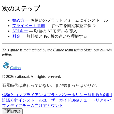
次のステップ
始め方
— お使いのプラットフォームにインストール
プライベート同期
— すべてを同期状態に保つ
API キー
— 独自の AI モデルを導入
料金
— 無料版と Pro 版の違いを理解する
This guide is maintained by the Caiioo team using Slate, our built-in
editor.
C
a
i
i
o
o
© 2026 caiioo.ai. All rights reserved.
石器時代は終わっていない。まだ始まったばかりだ。
信頼とコンプライアンス
プライバシーポリシー
利用規約
利用
許諾方針
インストール
ユーザーガイド
Blog
チュートリアル
ハ
ブ
メディア
チーム向け
アカウント
🇯🇵
日本語