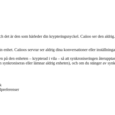
h det är den som härleder din krypteringsnyckel. Caiioo ser den aldrig.
het. Caiioos servrar ser aldrig dina konversationer eller inställning
 på den enheten – krypterad i vila – så att synkroniseringen återupptas 
 synkroniseras eller lämnar aldrig enheten), och om du stänger av synk e
k
lpreferenser