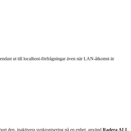
 endast ut till localhost-förfrågningar även när LAN-åtkomst är
t bort den, inaktivera synkronisering på en enhet, använd
Radera ALL