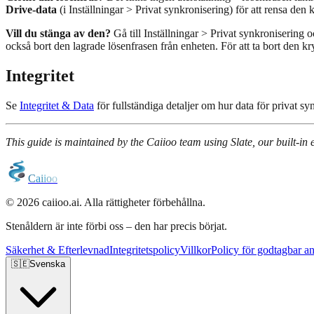
Drive-data
(i Inställningar > Privat synkronisering) för att rensa de
Vill du stänga av den?
Gå till Inställningar > Privat synkronisering o
också bort den lagrade lösenfrasen från enheten. För att ta bort den
Integritet
Se
Integritet & Data
för fullständiga detaljer om hur data för privat s
This guide is maintained by the Caiioo team using Slate, our built-in e
C
a
i
i
o
o
© 2026 caiioo.ai. Alla rättigheter förbehållna.
Stenåldern är inte förbi oss – den har precis börjat.
Säkerhet & Efterlevnad
Integritetspolicy
Villkor
Policy för godtagbar a
🇸🇪
Svenska