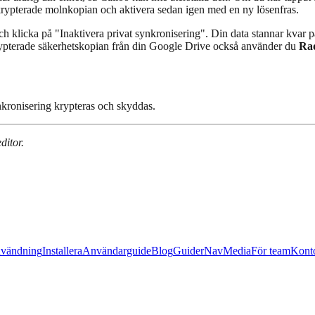
n krypterade molnkopian och aktivera sedan igen med en ny lösenfras.
ch klicka på "Inaktivera privat synkronisering". Din data stannar kvar på
 krypterade säkerhetskopian från din Google Drive också använder du
Ra
ynkronisering krypteras och skyddas.
ditor.
nvändning
Installera
Användarguide
Blog
Guider
Nav
Media
För team
Kont