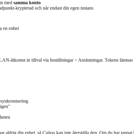
 in med
samma konto
ndpunkt-krypterad och når endast din egen instans
a en enhet
 LAN-åtkomst är tillval via Inställningar > Anslutningar. Tokens lämnas
 synkronisering
 igen"
nheten
ar aldrig din enhet, så Caiioo kan inte återställa den. Om du har tappa