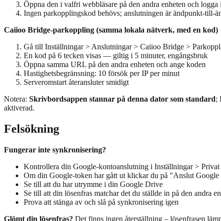
Öppna den i valfri webbläsare på den andra enheten och logga
Ingen parkopplingskod behövs; anslutningen är ändpunkt-till-ä
Caiioo Bridge-parkoppling (samma lokala nätverk, med en kod)
Gå till Inställningar > Anslutningar > Caiioo Bridge > Parkoppl
En kod på 6 tecken visas — giltig i 5 minuter, engångsbruk
Öppna samma URL på den andra enheten och ange koden
Hastighetsbegränsning: 10 försök per IP per minut
Serveromstart återansluter smidigt
Notera:
Skrivbordsappen stannar på denna dator som standard
;
aktiverad.
Felsökning
Fungerar inte synkronisering?
Kontrollera din Google-kontoanslutning i Inställningar > Privat
Om din Google-token har gått ut klickar du på "Anslut Google
Se till att du har utrymme i din Google Drive
Se till att din lösenfras matchar det du ställde in på den andra e
Prova att stänga av och slå på synkronisering igen
Glömt din lösenfras?
Det finns ingen återställning – lösenfrasen lämn