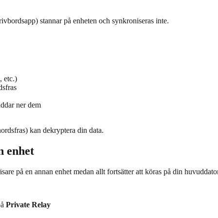
krivbordsapp) stannar på enheten och synkroniseras inte.
 etc.)
dsfras
laddar ner dem
ordsfras) kan dekryptera din data.
n enhet
äsare på en annan enhet medan allt fortsätter att köras på din huvuddato
på
Private Relay