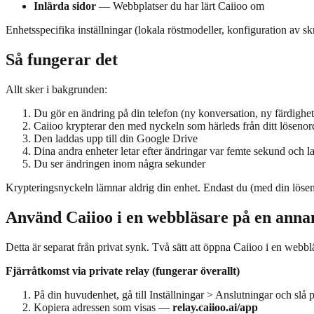
Inlärda sidor
— Webbplatser du har lärt Caiioo om
Enhetsspecifika inställningar (lokala röstmodeller, konfiguration av s
Så fungerar det
Allt sker i bakgrunden:
Du gör en ändring på din telefon (ny konversation, ny färdighet,
Caiioo krypterar den med nyckeln som härleds från ditt lösenor
Den laddas upp till din Google Drive
Dina andra enheter letar efter ändringar var femte sekund och 
Du ser ändringen inom några sekunder
Krypteringsnyckeln lämnar aldrig din enhet. Endast du (med din lösen
Använd Caiioo i en webbläsare på en anna
Detta är separat från privat synk. Två sätt att öppna Caiioo i en webbl
Fjärråtkomst via private relay (fungerar överallt)
På din huvudenhet, gå till Inställningar > Anslutningar och slå 
Kopiera adressen som visas —
relay.caiioo.ai/app