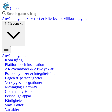
Caiioo
Användarguide
Säkerhet & Efterlevnad
Villkor
Integritet
🇸🇪
Svenska
Användarguide
Kom igång
Plattform och installation
AI-leverantörer & API-nycklar
Pseudonymizer & integritetsfilter
Lägen & personligheter
Verktyg & integrationer
Messaging Gateway
Community Hub
Personliga appar
Färdigheter
Slate Editor
Variabler