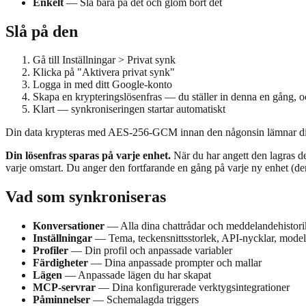
Enkelt
— Slå bara på det och glöm bort det
Slå på den
Gå till Inställningar > Privat synk
Klicka på "Aktivera privat synk"
Logga in med ditt Google-konto
Skapa en krypteringslösenfras — du ställer in denna en gång, oc
Klart — synkroniseringen startar automatiskt
Din data krypteras med AES-256-GCM innan den någonsin lämnar din en
Din lösenfras sparas på varje enhet.
När du har angett den lagras den
varje omstart. Du anger den fortfarande en gång på varje ny enhet (den
Vad som synkroniseras
Konversationer
— Alla dina chattrådar och meddelandehistori
Inställningar
— Tema, teckensnittsstorlek, API-nycklar, model
Profiler
— Din profil och anpassade variabler
Färdigheter
— Dina anpassade prompter och mallar
Lägen
— Anpassade lägen du har skapat
MCP-servrar
— Dina konfigurerade verktygsintegrationer
Påminnelser
— Schemalagda triggers