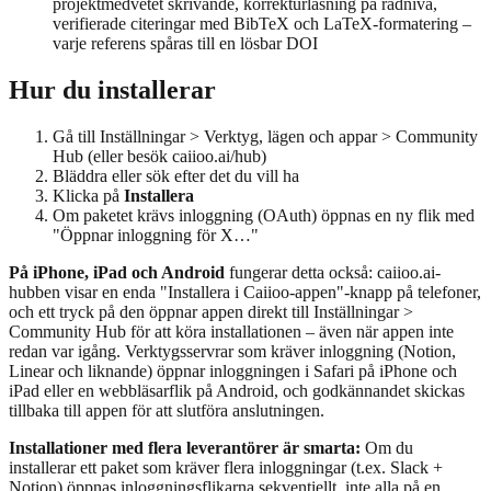
projektmedvetet skrivande, korrekturläsning på radnivå,
verifierade citeringar med BibTeX och LaTeX-formatering –
varje referens spåras till en lösbar DOI
Hur du installerar
Gå till Inställningar > Verktyg, lägen och appar > Community
Hub (eller besök caiioo.ai/hub)
Bläddra eller sök efter det du vill ha
Klicka på
Installera
Om paketet krävs inloggning (OAuth) öppnas en ny flik med
"Öppnar inloggning för X…"
På iPhone, iPad och Android
fungerar detta också: caiioo.ai-
hubben visar en enda "Installera i Caiioo-appen"-knapp på telefoner,
och ett tryck på den öppnar appen direkt till Inställningar >
Community Hub för att köra installationen – även när appen inte
redan var igång. Verktygsservrar som kräver inloggning (Notion,
Linear och liknande) öppnar inloggningen i Safari på iPhone och
iPad eller en webbläsarflik på Android, och godkännandet skickas
tillbaka till appen för att slutföra anslutningen.
Installationer med flera leverantörer är smarta:
Om du
installerar ett paket som kräver flera inloggningar (t.ex. Slack +
Notion) öppnas inloggningsflikarna sekventiellt, inte alla på en