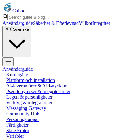
Caiioo
Användarguide
Säkerhet & Efterlevnad
Villkor
Integritet
🇸🇪
Svenska
Användarguide
Kom igång
Plattform och installation
AI-leverantörer & API-nycklar
Pseudonymizer & integritetsfilter
Lägen & personligheter
Verktyg & integrationer
Messaging Gateway
Community Hub
Personliga appar
Färdigheter
Slate Editor
Variabler