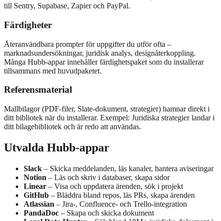
till Sentry, Supabase, Zapier och PayPal.
Färdigheter
Återanvändbara prompter för uppgifter du utför ofta –
marknadsundersökningar, juridisk analys, designåterkoppling.
Många Hubb-appar innehåller färdighetspaket som du installerar
tillsammans med huvudpaketet.
Referensmaterial
Mallbilagor (PDF-filer, Slate-dokument, strategier) hamnar direkt i
ditt bibliotek när du installerar. Exempel: Juridiska strategier landar i
ditt bilagebibliotek och är redo att användas.
Utvalda Hubb-appar
Slack
– Skicka meddelanden, läs kanaler, hantera aviseringar
Notion
– Läs och skriv i databaser, skapa sidor
Linear
– Visa och uppdatera ärenden, sök i projekt
GitHub
– Bläddra bland repos, läs PRs, skapa ärenden
Atlassian
– Jira-, Confluence- och Trello-integration
PandaDoc
– Skapa och skicka dokument