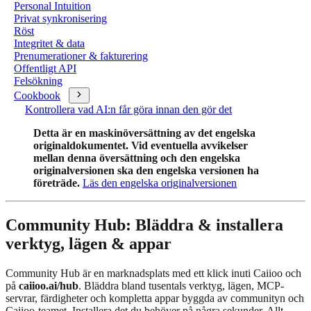
Personal Intuition
Privat synkronisering
Röst
Integritet & data
Prenumerationer & fakturering
Offentligt API
Felsökning
Cookbook
Kontrollera vad AI:n får göra innan den gör det
Detta är en maskinöversättning av det engelska
originaldokumentet. Vid eventuella avvikelser
mellan denna översättning och den engelska
originalversionen ska den engelska versionen ha
företräde.
Läs den engelska originalversionen
Community Hub: Bläddra & installera
verktyg, lägen & appar
Community Hub är en marknadsplats med ett klick inuti Caiioo och
på
caiioo.ai/hub
. Bläddra bland tusentals verktyg, lägen, MCP-
servrar, färdigheter och kompletta appar byggda av communityn och
Caiioo-teamet. Installera det du behöver på några sekunder. Allt