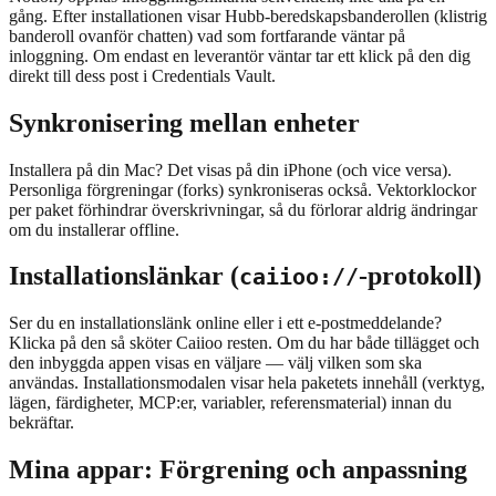
gång. Efter installationen visar Hubb-beredskapsbanderollen (klistrig
banderoll ovanför chatten) vad som fortfarande väntar på
inloggning. Om endast en leverantör väntar tar ett klick på den dig
direkt till dess post i Credentials Vault.
Synkronisering mellan enheter
Installera på din Mac? Det visas på din iPhone (och vice versa).
Personliga förgreningar (forks) synkroniseras också. Vektorklockor
per paket förhindrar överskrivningar, så du förlorar aldrig ändringar
om du installerar offline.
Installationslänkar (
-protokoll)
caiioo://
Ser du en installationslänk online eller i ett e-postmeddelande?
Klicka på den så sköter Caiioo resten. Om du har både tillägget och
den inbyggda appen visas en väljare — välj vilken som ska
användas. Installationsmodalen visar hela paketets innehåll (verktyg,
lägen, färdigheter, MCP:er, variabler, referensmaterial) innan du
bekräftar.
Mina appar: Förgrening och anpassning