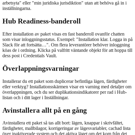
arbetsyta" eller "min juridiska jurisdiktion" utan att behöva gå in i
inställningarna.
Hub Readiness-banderoll
Efter installation av paket visas en fast banderoll ovanför chatten
som visar inloggningsstatus. Exempel: "Installation klar. Logga in på
Slack för att fortsätta…". Om flera leverantörer behöver inloggning
köas de i ordning. Klicka på valfritt väntande objekt för att hoppa till
dess post i Credentials Vault.
Överlappningsvarningar
Installerar du ett paket som duplicerar befintliga lägen, färdigheter
eller verktyg? Installationsskärmen visar en varning med detaljer om
överlappningen, och du ser duplikationsindikatorer per rad i Hub-
listan och i ditt lager i Inställningar.
Avinstallera allt på en gång
Avinstallera ett paket så tas allt bort: lägen, knappar i skrivfältet,
färdigheter, mallbilagor, korrigeringar av lägesvariabler, cachad lista
över inaktiverade system och det aktiva läget om det kom från det