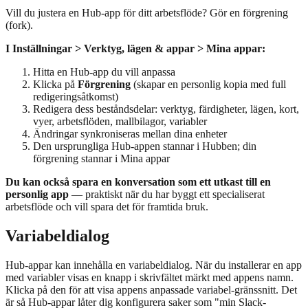
Vill du justera en Hub-app för ditt arbetsflöde? Gör en förgrening
(fork).
I Inställningar > Verktyg, lägen & appar > Mina appar:
Hitta en Hub-app du vill anpassa
Klicka på
Förgrening
(skapar en personlig kopia med full
redigeringsåtkomst)
Redigera dess beståndsdelar: verktyg, färdigheter, lägen, kort,
vyer, arbetsflöden, mallbilagor, variabler
Ändringar synkroniseras mellan dina enheter
Den ursprungliga Hub-appen stannar i Hubben; din
förgrening stannar i Mina appar
Du kan också spara en konversation som ett utkast till en
personlig app
— praktiskt när du har byggt ett specialiserat
arbetsflöde och vill spara det för framtida bruk.
Variabeldialog
Hub-appar kan innehålla en variabeldialog. När du installerar en app
med variabler visas en knapp i skrivfältet märkt med appens namn.
Klicka på den för att visa appens anpassade variabel-gränssnitt. Det
är så Hub-appar låter dig konfigurera saker som "min Slack-