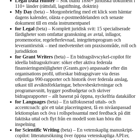
Legal Data Hunter
– Sök bland 18M+ juridiska dokument i
110+ länder (rättsfall, lagstiftning, doktrin)
My Day
(beta) – Morgonbriefing med ett klick som hämtar
dagens kalender, olästa e-postmeddelanden och senaste
dokument till en enda instrumentpanel
for Legal
(beta) – Komplett juridisk svit: 15 specialiserade
färdigheter som omfattar granskning av avtal, inllagor,
promemorior, regelefterlevnad, integritetsprogram och
leverantörsrisk – med medvetenhet om praxisområde, roll och
jurisdiktion
for Grant Writers
(beta) – En bidragslivscykel-copilot för
ideella bidragsskrivare: söker efter aktiva federala
finansieringsmöjligheter (Grants.gov) anpassade efter din
organisations profil, utforskar bidragsgivare via deras
offentliga 990-rapporter och historik över federala anslag,
utkast till avsiktsförklaringar, behovsbeskrivningar och
programavsnitt, bygger postbudgetar och skriver
bidragsrapporter – allt baserat på öppna, nyckelfria datakällor
for Languages
(beta) – En talfokuserad uttals- och
accentcoach: gör ett talat placeringstest, få en nivåanpassad
lektionsplan och öva i rollspelssamtal med feedback på ditt
faktiska uttal och flyt från en modell som kan höra din
inspelning
for Scientific Writing
(beta) – En vetenskaplig manuskript-
copilot: litteratursökning över öppna vetenskapliga API:er,