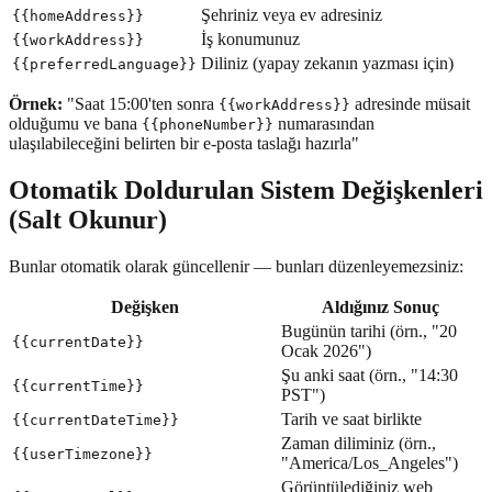
Şehriniz veya ev adresiniz
{{homeAddress}}
İş konumunuz
{{workAddress}}
Diliniz (yapay zekanın yazması için)
{{preferredLanguage}}
Örnek:
"Saat 15:00'ten sonra
adresinde müsait
{{workAddress}}
olduğumu ve bana
numarasından
{{phoneNumber}}
ulaşılabileceğini belirten bir e-posta taslağı hazırla"
Otomatik Doldurulan Sistem Değişkenleri
(Salt Okunur)
Bunlar otomatik olarak güncellenir — bunları düzenleyemezsiniz:
Değişken
Aldığınız Sonuç
Bugünün tarihi (örn., "20
{{currentDate}}
Ocak 2026")
Şu anki saat (örn., "14:30
{{currentTime}}
PST")
Tarih ve saat birlikte
{{currentDateTime}}
Zaman diliminiz (örn.,
{{userTimezone}}
"America/Los_Angeles")
Görüntülediğiniz web