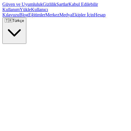
Güven ve Uyumluluk
Gizlilik
Şartlar
Kabul Edilebilir
Kullanım
Yükle
Kullanıcı
Kılavuzu
Blog
Eğitimler
Merkez
Medya
Ekipler İçin
Hesap
🇹🇷
Türkçe