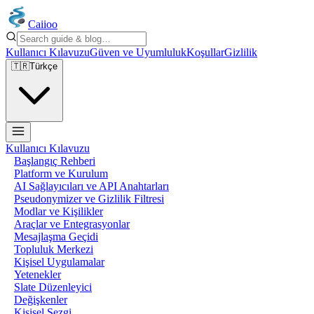
Caiioo
Kullanıcı Kılavuzu
Güven ve Uyumluluk
Koşullar
Gizlilik
🇹🇷
Türkçe
Kullanıcı Kılavuzu
Başlangıç Rehberi
Platform ve Kurulum
AI Sağlayıcıları ve API Anahtarları
Pseudonymizer ve Gizlilik Filtresi
Modlar ve Kişilikler
Araçlar ve Entegrasyonlar
Mesajlaşma Geçidi
Topluluk Merkezi
Kişisel Uygulamalar
Yetenekler
Slate Düzenleyici
Değişkenler
Kişisel Sezgi