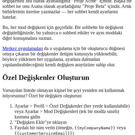
değişkenini Jira olarak ayarladığınız "Proje Acme" içindir. Başka bir
sohbet ise onu Asana olarak ayarladığınız "Proje Beta" içindir. Artık
birbirlerinin üzerine yazmazlar — her sohbet kendi ayarlarını
hatırlar.
Bu, her mod değişkeni için geçerlidir. Bir sohbette bir değişkeni
değiştirdiğinizde, bu yalnızca o sohbeti etkiler ve aynı moddaki
diğer konuşmalara sızmaz.
Merkez uygulamaları
da o uygulama için bir oluşturucu düğmesi
ortaya çıkaran bir değişkenler iletişim kutusuyla yüklenebilir,
böylece yüklenen her uygulama, ayarlara dalmadan
yapılandırabileceğiniz kendi değişken arayüzüne sahip olur.
Özel Değişkenler Oluşturun
Varsayılan listede olmayan kişisel bir şeyi yeniden mi kullanmak
istiyorsunuz? Özel bir değişken oluşturun:
Ayarlar > Profil > Özel Değişkenler (her yerde kullanılabilir)
veya Ayarlar > Mod Değişkenleri (tek bir modla sınırlı)
kısmına gidin
"Değişken Ekle"ye tıklayın
Faydalı bir isim verin (örneğin,
veya
{{myCompanyName}}
)
{{customerServiceEmail}}