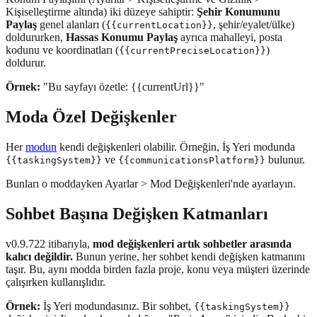
Kişiselleştirme altında) iki düzeye sahiptir:
Şehir Konumunu
Paylaş
genel alanları (
, şehir/eyalet/ülke)
{{currentLocation}}
doldururken,
Hassas Konumu Paylaş
ayrıca mahalleyi, posta
kodunu ve koordinatları (
)
{{currentPreciseLocation}}
doldurur.
Örnek:
"Bu sayfayı özetle: {{currentUrl}}"
Moda Özel Değişkenler
Her
modun
kendi değişkenleri olabilir. Örneğin, İş Yeri modunda
ve
bulunur.
{{taskingSystem}}
{{communicationsPlatform}}
Bunları o moddayken Ayarlar > Mod Değişkenleri'nde ayarlayın.
Sohbet Başına Değişken Katmanları
v0.9.722 itibarıyla,
mod değişkenleri artık sohbetler arasında
kalıcı değildir.
Bunun yerine, her sohbet kendi değişken katmanını
taşır. Bu, aynı modda birden fazla proje, konu veya müşteri üzerinde
çalışırken kullanışlıdır.
Örnek:
İş Yeri modundasınız. Bir sohbet,
{{taskingSystem}}