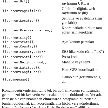
{{currentUrl}}
sayfasının URL'si
Görüntülediğiniz web
{{currentPageTitle}}
sayfasının başlığı
Şehriniz ve eyaletiniz (izin
{{currentLocation}}
gerektirir)
Koordinatlarla birlikte tam
{{currentPreciseLocation}}
adres (izin gerektirir)
,
{{currentCity}}
,
Ayrı konum parçaları
{{currentState}}
{{currentCountry}}
ISO ülke kodu (örn., "TR")
{{currentCountryCode}}
Posta kodu
{{currentPostalCode}}
Mahalle veya semt
{{currentNeighborhood}}
,
{{currentLatitude}}
Ham GPS koordinatları
{{currentLongitude}}
Caiioo'nun görüntülendiği
{{uiLanguage}}
dil
Konum değişkenlerinin tümü tek bir coğrafi konum sorgusundan
gelir — izni bir kez verin ve her alan birlikte doldurulsun. Yer adı,
yerleşik bir veritabanından
cihazınızda
hesaplanır, bu nedenle
bunları doldurmak için koordinatlarınız hiçbir yere gönderilmez.
Konum Paylaşımı (Ayarlar > Kişiselleştirme ve Gizlilik >