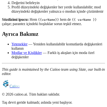
Değerini belirleyin
Profil düzeyindeki değişkenler her yerde kullanılabilir; mod
düzeyindeki değişkenler yalnızca o modun içinde çözümlenir
Sözdizimi ipucu:
Hem
hem de
{{varName}}
{{ varName }}
çalışır; parantez içindeki boşluklar sorun teşkil etmez.
Ayrıca Bakınız
Yetenekler
— Yeniden kullanılabilir komutlarda değişkenleri
kullanın
Modlar ve Kişilikler
— Farklı iş akışları için moda özel
değişkenler
This guide is maintained by the Caiioo team using Slate, our built-in
editor.
C
a
i
i
o
o
© 2026 caiioo.ai. Tüm hakları saklıdır.
Taş devri geride kalmadı; aslında yeni başlıyor.