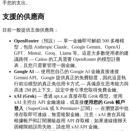
手您的支出。
支援的供應商
目前一般提供五個供應商：
OpenRouter
（預設）— 單一金鑰即可解鎖 500 多種模
型，包括 Anthropic Claude、Google Gemini、OpenAI
GPT、Mistral、Groq、Llama 等。這是大多數使用者的建
議路徑 — Caiioo 的工具需要 OpenRouter 的模型註冊
表，且您只需要管理一個金鑰。
Google AI
— 使用您自己的 Google AI 金鑰直接連接
Gemini API。Google 提供真正的免費額度，因此這是執
行前沿模型的真正免信用卡方式 — 具備原生思考能力與
高達 2M 的上下文。設定中會引導您取得免費金鑰。
xAI (Grok)
— 透過 api.x.ai 直接存取 Grok 模型。使用
xAI 主控台 API 金鑰連線，或直接
使用您的 Grok 帳戶
登入
（SuperGrok 或 X Premium+ 訂閱）— 在瀏覽器中批
准存取即可連線，無需複製金鑰。注意：xAI 會在其端
根據帳戶和訂閱層級啟用 API 存取權；如果連線後聊天
因權限錯誤而失敗，請改用 xAI API 金鑰。