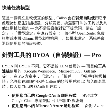
快速任務模型
這是一個獨立且較便宜的模型，Caiioo 會
在背景自動使用
它來
處理諸如產生對話標題、分類意圖、挑選要呼叫的工具以及其
他短期輔助查詢 — 您不需要直接對它下提示詞。請在「設
定」→「模型設定」中進行設定（一個小型 OpenRouter 免費
模型或本機 Ollama 模型就很夠用）。如果未設定，系統將會
退回使用您的預設模型。
針對工具的 BYOA（自備驗證）— Pro
BYOA 與 BYOK 不同。它不是給 LLM 使用的 — 而是給
工具
連線
使用的（Google Workspace、Microsoft 365、GitHub
等）。在 Pro 方案中，「設定」→「帳戶」→「帳戶授權與權
限」允許您在組織拒絕將 Caiioo 的預設用戶端 ID 加入白名單
時，接入您自己的 OAuth 用戶端：
使用您自己的 Google OAuth 應用程式
— 逐步建立
Google Cloud 專案並貼上用戶端 ID 與密鑰
使用您自己的 Microsoft Azure 應用程式
— 針對 Azure