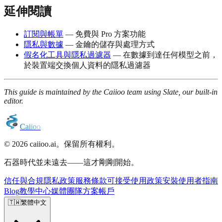
延伸閱讀
訂閱與帳單
— 免費與 Pro 方案功能
隱私與數據
— 金鑰的儲存與處理方式
假名化工具與隱私過濾器
— 在數據到達任何模型之前，
於裝置端交換個人資料的隱私過濾器
This guide is maintained by the Caiioo team using Slate, our built-in
editor.
C
a
i
i
o
o
© 2026 caiioo.ai。保留所有權利。
石器時代並未遠去——這才剛剛開始。
信任與合規
隱私政策
服務條款
可接受使用政策
安裝
使用者指南
Blog
教學
中心
媒體
團隊方案
帳戶
🇹🇼
繁體中文