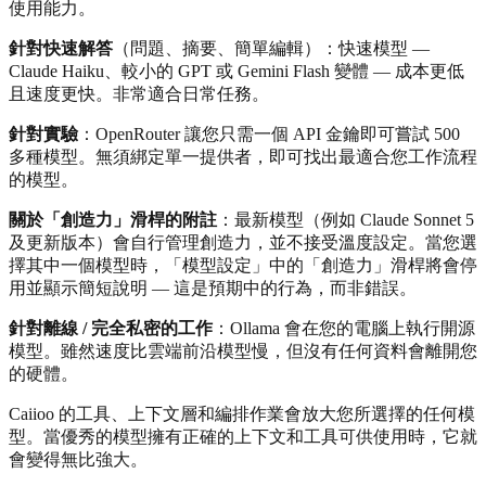
使用能力。
針對快速解答
（問題、摘要、簡單編輯）：快速模型 —
Claude Haiku、較小的 GPT 或 Gemini Flash 變體 — 成本更低
且速度更快。非常適合日常任務。
針對實驗
：OpenRouter 讓您只需一個 API 金鑰即可嘗試 500
多種模型。無須綁定單一提供者，即可找出最適合您工作流程
的模型。
關於「創造力」滑桿的附註
：最新模型（例如 Claude Sonnet 5
及更新版本）會自行管理創造力，並不接受溫度設定。當您選
擇其中一個模型時，「模型設定」中的「創造力」滑桿將會停
用並顯示簡短說明 — 這是預期中的行為，而非錯誤。
針對離線 / 完全私密的工作
：Ollama 會在您的電腦上執行開源
模型。雖然速度比雲端前沿模型慢，但沒有任何資料會離開您
的硬體。
Caiioo 的工具、上下文層和編排作業會放大您所選擇的任何模
型。當優秀的模型擁有正確的上下文和工具可供使用時，它就
會變得無比強大。