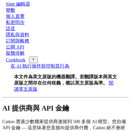
Slate 編輯器
變數
個人直覺
私密同步
語音
隱私與資料
訂閱與帳務
公開 API
疑難排解
Cookbook
在 AI 執行操作前控制其行為
本文件為英文原版的機器翻譯。若翻譯版本與英文
原版之間存在任何歧義，概以英文原版為準。
閱
讀英文原版
AI 提供商與 API 金鑰
Caiioo 透過少數幾家提供商連接到 500 多個 AI 模型。您自備
API 金鑰 — 這意味著您直接向提供商付費，Caiioo 絕不會經