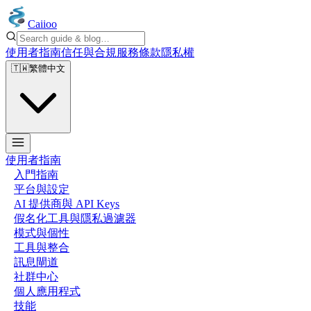
Caiioo
使用者指南
信任與合規
服務條款
隱私權
🇹🇼
繁體中文
使用者指南
入門指南
平台與設定
AI 提供商與 API Keys
假名化工具與隱私過濾器
模式與個性
工具與整合
訊息閘道
社群中心
個人應用程式
技能