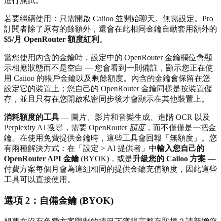
進行測試。
若要繼續使用：只需開啟 Caiioo 並開始聊天。無需設定。Pro
訂閱者除了原有的餘額外，還會在此相同金鑰自動套用額外的
$5/月 OpenRouter 額度紅利
。
當您使用內含的金鑰時，設定中的 OpenRouter 金鑰欄位會顯
示相應狀態而不是空白 — 您會看到一則備註，顯示您正在使
用 Caiioo 的帳戶金鑰以及剩餘額度。內含的金鑰會保留在您
設定它的裝置上；您自己的 OpenRouter 金鑰同樣是按裝置儲
存，並且只有在您開啟私密同步後才會顯示在其他裝置上。
消耗額度的工具
— 圖片、影片和音樂生成、進階 OCR 以及
Perplexity AI 搜尋，需要 OpenRouter
額度
，而不僅僅是一把金
鑰。在使用免費提供金鑰時，這些工具會回報「無額度」。您
有兩種解決方式：在「設定 > AI 提供者」中
輸入您自己的
OpenRouter API 金鑰
(BYOK)，或是
升級您的 Caiioo 方案
—
付費方案每個月會為這組相同的提供金鑰充值額度，因此這些
工具可以直接使用。
選項 2：自備金鑰 (BYOK)