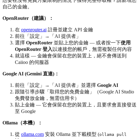
想要在沒有免費方案限制的情況下獲得完整存取權？請新增您
自己的金鑰。
OpenRouter（建議）：
在
openrouter.ai
註冊並建立 API 金鑰
前往「設定」→「AI 提供者」
選擇
OpenRouter
並貼上您的金鑰 — 或者按一下
使用
OpenRouter 登入
以連接您的帳戶，無需複製任何內容
就這樣 — 金鑰會保留在您的裝置上，絕不會傳送到
Caiioo 的伺服器
Google AI (Gemini 直連)：
前往「設定」→「AI 提供者」並選擇
Google AI
跟隨引導步驟「取得您的免費金鑰」（Google AI Studio
免費發放金鑰，無需信用卡）
貼上金鑰 — 它會保留在您的裝置上，且要求會直接發送
至 Google
Ollama（本機）：
從
ollama.com
安裝 Ollama 並下載模型 (
ollama pull