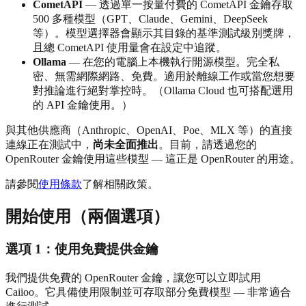
CometAPI
— 透過單一按量付費的 CometAPI 金鑰存取
500 多種模型（GPT、Claude、Gemini、DeepSeek
等）。模型選擇器會顯示其目錄的基準測試級別獎牌，
且總 CometAPI 使用量會在設定中追蹤。
Ollama
— 在您的電腦上本機執行開源模型。完全私
密、無需網際網路、免費。適用於離線工作或當您想要
對推論進行絕對掌控時。（Ollama Cloud 也可搭配選用
的 API 金鑰使用。）
與其他供應商（Anthropic、OpenAI、Poe、MLX 等）的直接
連線正在測試中，
尚未全面推出
。目前，請透過您的
OpenRouter 金鑰使用這些模型 — 這正是 OpenRouter 的用途。
請參閱
使用條款
了解相關政策。
開始使用（兩個選項）
選項 1：使用免費提供金鑰
我們提供免費的 OpenRouter 金鑰，讓您可以立即試用
Caiioo。它具備使用限制並可存取部分免費模型 — 非常適合