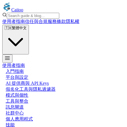
Caiioo
使用者指南
信任與合規
服務條款
隱私權
🇹🇼
繁體中文
使用者指南
入門指南
平台與設定
AI 提供商與 API Keys
假名化工具與隱私過濾器
模式與個性
工具與整合
訊息閘道
社群中心
個人應用程式
技能