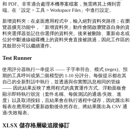
和 PDF。非常適合處理本機專案檔案，無需將其上傳到雲
端。在「設定 > 工具 > Workspace Files」中進行設定。
新增資料夾：在桌面應用程式中，輸入絕對資料夾路徑；在瀏
覽器擴充功能中，「新增資料夾」動作會開啟瀏覽器自身的資
料夾選擇器並記住你選擇的資料夾。後來被刪除、重新命名或
位於中斷連線磁碟機上的資料夾會直接被跳過，因此工作區的
其餘部分可以繼續運作。
Test Runner
使用評分器執行一串提示 —— 子字串符合、模式 (regex)、預
期的工具呼叫或第二個模型的 1-10 分評分。每個提示都在其
自己的全新對話中執行，並透過與你實際訊息相同的管線
—— 因此結果反映了應用程式的真實運作方式。浮動面板會
顯示即時執行狀況（套件名稱、每個測試的通過/失敗、進
度）以及取消按鈕，且結果會在執行過程中儲存，因此匯出和
報表在應用程式重新啟動後依然存在。將結果匯出為 CSV 通
過/失敗報表。
XLSX 儲存格層級追蹤修訂