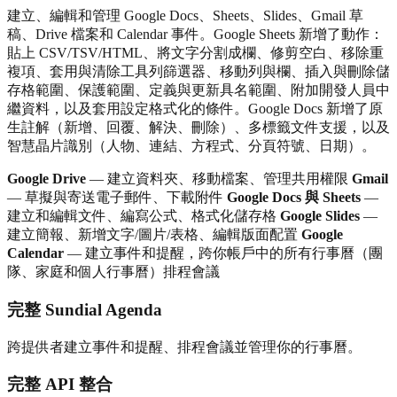
建立、編輯和管理 Google Docs、Sheets、Slides、Gmail 草
稿、Drive 檔案和 Calendar 事件。Google Sheets 新增了動作：
貼上 CSV/TSV/HTML、將文字分割成欄、修剪空白、移除重
複項、套用與清除工具列篩選器、移動列與欄、插入與刪除儲
存格範圍、保護範圍、定義與更新具名範圍、附加開發人員中
繼資料，以及套用設定格式化的條件。Google Docs 新增了原
生註解（新增、回覆、解決、刪除）、多標籤文件支援，以及
智慧晶片識別（人物、連結、方程式、分頁符號、日期）。
Google Drive
— 建立資料夾、移動檔案、管理共用權限
Gmail
— 草擬與寄送電子郵件、下載附件
Google Docs 與 Sheets
—
建立和編輯文件、編寫公式、格式化儲存格
Google Slides
—
建立簡報、新增文字/圖片/表格、編輯版面配置
Google
Calendar
— 建立事件和提醒，跨你帳戶中的所有行事曆（團
隊、家庭和個人行事曆）排程會議
完整 Sundial Agenda
跨提供者建立事件和提醒、排程會議並管理你的行事曆。
完整 API 整合