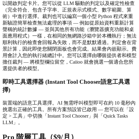
以開啟判定卡片。您可以從 LLM 驅動的判定以及確定性檢查
（完全符合、包含子字串、正規表示式模式、數字範圍、算
術）中進行選擇。裁判也可以編寫一個小型 Python 程式來重
新驗證簡單檢查無法處理的事項 — 例如從原始資料重新計算
聲稱的統計數據 — 並與其他所有功能（瀏覽器擴充功能和桌
面應用程式）一樣，在相同的無網路沙箱中於本機執行；無法
順利執行的檢查會回報為失敗，而不是默默通過。判定會在背
景計算，因此即使您關閉面板也會完成。結果會內嵌顯示。費
用會計入您的執行緒總計中。您可以選擇由哪個提供者和模型
擔任裁判 — 將模型欄位留空，Caiioo 就會挑選一個適合您所
選提供者的模型。
即時工具選擇器 (Instant Tool Chooser語意工具選
擇)
裝置端的語意工具選擇。AI 無需呼叫模型即可在約 10 毫秒內
挑選出正確的工具。所有方案預設皆已啟用 — 您可以在「設
定 > 工具」中切換「Instant Tool Chooser」與「Quick Tasks
LLM」。
Pro 階層工具（$9/月）