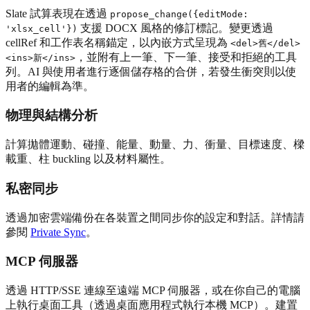
Slate 試算表現在透過
propose_change({editMode:
支援 DOCX 風格的修訂標記。變更透過
'xlsx_cell'})
cellRef 和工作表名稱錨定，以內嵌方式呈現為
<del>舊</del>
，並附有上一筆、下一筆、接受和拒絕的工具
<ins>新</ins>
列。AI 與使用者進行逐個儲存格的合併，若發生衝突則以使
用者的編輯為準。
物理與結構分析
計算拋體運動、碰撞、能量、動量、力、衝量、目標速度、樑
載重、柱 buckling 以及材料屬性。
私密同步
透過加密雲端備份在各裝置之間同步你的設定和對話。詳情請
參閱
Private Sync
。
MCP 伺服器
透過 HTTP/SSE 連線至遠端 MCP 伺服器，或在你自己的電腦
上執行桌面工具（透過桌面應用程式執行本機 MCP）。建置