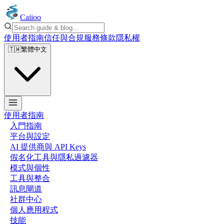
Caiioo
使用者指南
信任與合規
服務條款
隱私權
🇹🇼
繁體中文
使用者指南
入門指南
平台與設定
AI 提供商與 API Keys
假名化工具與隱私過濾器
模式與個性
工具與整合
訊息閘道
社群中心
個人應用程式
技能