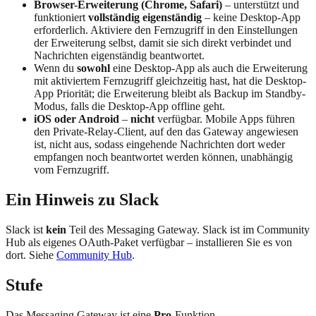
Browser-Erweiterung (Chrome, Safari)
– unterstützt und
funktioniert
vollständig eigenständig
– keine Desktop-App
erforderlich. Aktiviere den Fernzugriff in den Einstellungen
der Erweiterung selbst, damit sie sich direkt verbindet und
Nachrichten eigenständig beantwortet.
Wenn du
sowohl
eine Desktop-App als auch die Erweiterung
mit aktiviertem Fernzugriff gleichzeitig hast, hat die Desktop-
App Priorität; die Erweiterung bleibt als Backup im Standby-
Modus, falls die Desktop-App offline geht.
iOS oder Android
–
nicht
verfügbar. Mobile Apps führen
den Private-Relay-Client, auf den das Gateway angewiesen
ist, nicht aus, sodass eingehende Nachrichten dort weder
empfangen noch beantwortet werden können, unabhängig
vom Fernzugriff.
Ein Hinweis zu Slack
Slack ist
kein
Teil des Messaging Gateway. Slack ist im Community
Hub als eigenes OAuth-Paket verfügbar – installieren Sie es von
dort. Siehe
Community Hub
.
Stufe
Das Messaging Gateway ist eine
Pro
-Funktion.