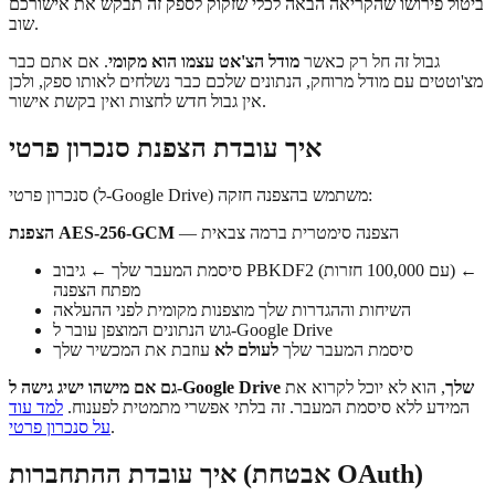
ביטול פירושו שהקריאה הבאה לכלי שזקוק לספק זה תבקש את אישורכם
שוב.
גבול זה חל רק כאשר
מודל הצ'אט עצמו הוא מקומי
. אם אתם כבר
מצ'וטטים עם מודל מרוחק, הנתונים שלכם כבר נשלחים לאותו ספק, ולכן
אין גבול חדש לחצות ואין בקשת אישור.
איך עובדת הצפנת סנכרון פרטי
סנכרון פרטי (ל-Google Drive) משתמש בהצפנה חזקה:
— הצפנה סימטרית ברמה צבאית
הצפנת AES-256-GCM
סיסמת המעבר שלך ← גיבוב PBKDF2 (עם 100,000 חזרות) ←
מפתח הצפנה
השיחות וההגדרות שלך מוצפנות מקומית לפני ההעלאה
גוש הנתונים המוצפן עובר ל-Google Drive
סיסמת המעבר שלך
לעולם לא
עוזבת את המכשיר שלך
גם אם מישהו ישיג גישה ל-Google Drive שלך
, הוא לא יוכל לקרוא את
המידע ללא סיסמת המעבר. זה בלתי אפשרי מתמטית לפענוח.
למד עוד
.
על סנכרון פרטי
איך עובדת ההתחברות (אבטחת OAuth)