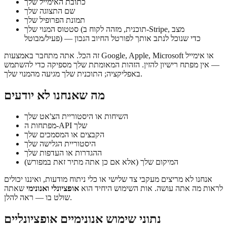
כתובת האימייל שלך
שם התצוגה שלך
תמונת הפרופיל שלך
סטטוס המנוי שלך (תוכנית, מזהה לקוח ב-Stripe, מצב
פעיל/מבוטל) — כדי שנוכל לנתב אותך לפורטל החיוב הנכון
זה הכל. אתה מתחבר באמצעות Google, Apple, Microsoft או אימייל
— אין מפתח רישיון להזין. הזהות המאומתת שלך מספיקה כדי להשתמש
באפליקציה; התוכנית שלך מגיעה מהמנוי שלך.
מה שאנחנו לא יודעים
השיחות או היסטוריית הצ'אט שלך
מפתחות ה-API שלך
הקבצים או המסמכים שלך
היסטוריית הגלישה שלך
ההגדרות או העדפות שלך
המיקום שלך (אלא אם כן אתה מתיר זאת במפורש)
אנחנו לא מריצים מעקבי צד שלישי או כלי ניתוח מודעות, ואיננו יכולים
לראות מה אתה עושה. אות השימוש היחיד הוא
אופציונלי ואנונימי
שאתה
שולט בו — ראה להלן.
נתוני שימוש אנונימיים אופציונליים