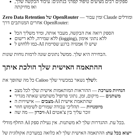
ספקים רבים מציעים טיפול קפדני בנתונים: עיבוד הבקשה שלך,
ואז מחיקתה
— זמין עבור Claude ומודלים
Zero Data Retention של OpenRouter
אחרים המנותבים דרך OpenRouter:
הספק רואה את הבקשה, מעבד אותה, ומיד משליך הכל
ללא שמירה, ללא רישום (logging), ללא נתוני אימון
כמו ללחוש ל-AI שיש לו אמנזיה ברגע שסיימת
הבחירה היא שלך. ממשל נתונים שונה לרמות נוחות שונות.
ההתאמה האישית שלך הולכת איתך
נשאר במכשיר שלך:
כל מה שהופך את Caiioo ל
שלך
הנחיות מערכת
— ההוראות המותאמות אישית שלך לכל מצב
משתנים
— מיקום, זמן, נתוני פרופיל משתמש שאתה מגדיר
— אישיויות ה-AI שהתאמת אישית
מצבים
מיומנויות
— תהליכי עבודה שמורים לשימוש חוזר
— מה שה-AI זוכר עליך בין צ'אטים
זיכרון
החלף מודלי AI בכל עת. ההגדרות שלך לא משתנות. אין נעילת ספק.
ייצוא בכל עת:
ההתאמה האישית שלך לא כלואה במערכת אקולוגית של