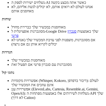
נשלחים ישירות לספק ה-AI כאשר אתה מבצע בקשה
אנחנו לעולם לא רואים אותם, לא יכולים לגשת אליהם, לא
מאחסנים אותם
שיחות
מאוחסנות במכשיר שלך כברירת מחדל
מסונכרנות אופציונלית ל-Google Drive שלך באמצעות
סנכרון
פרטי
אם מסונכרנות, מוצפנות לפני עזיבת המכשיר שלך (אנחנו לא
יכולים לקרוא אותן גם אם נרצה)
הגדרות
מאוחסנות במכשיר שלך
מסונכרנות עם סנכרון פרטי אם תפעיל זאת
נתוני קול
אפשרויות מקומיות (Whisper, Kokoro, דיבור בדפדפן): לעולם
אינם עוזבים את המכשיר שלך
אפשרויות ענן (ElevenLabs, Cartesia, Resemble.ai, Gemini,
OpenAI): נשלחות לשירותים אלו באמצעות מפתחות ה-API שלך
(לא דרך Caiioo)