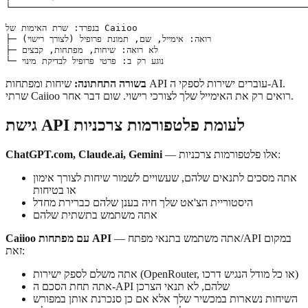
└──────────────────────────────────────────────────────
בנפרד: שרת האימות של Caiioo

├─ רואה: אימייל, שם, תמונת פרופיל (לצורך רישוי)

├─ לא רואה: שיחות, מפתחות, קבצים

בשורה התחתונה:
שיחות ומפתחות API עוברים ישירות לספקי ה-AI.
שרתי Caiioo רואים רק את האימייל שלך לצורכי רישוי. שום דבר אחר.
גישת API לעומת פלטפורמות צרכניות
— אלו פלטפורמות צרכניות:
ChatGPT.com, Claude.ai, Gemini
אתה מסכים לתנאים שלהם, שעשויים לשמור שיחות לצורך אימון
או בטיחות
היסטוריית הצ'אט שלך חיה בענן שלהם כברירת מחדל
אתה משתמש בתשתית שלהם
— אתה משתמש בתנאי מפתח/API במקום
Caiioo עם מפתחות API
זאת:
אתה משלם לספק ישירות (OpenRouter, או כל מודל הנגיש דרכו)
אתה תחת הסכם ה-API שלהם, לא תנאי הצרכן
השיחות נשארות במכשיר שלך אלא אם כן סנכרנת אותן במפורש