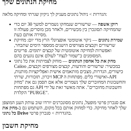
מחיקת הנתונים שלך
הגדרות > ניהול נתונים מעניק לך ניקיון שגרתי ומחיקה מלאה:
רוקן אשפה
— שרשורים שנמחקו נשמרים למשך 30 יום כדי
שהמחיקה תסונכרן בין מכשירים, ולאחר מכן מוסרים; פעולה זו
מסירה אותם כעת.
שמירת נתונים
— ניקוי אוטומטי אופציונלי הרץ מדי יום: מחיקת
שרשורים וקבצים מצורפים הישנים ממספר הימים שתבחר,
ואפשרות למחיקה אוטומטית של קבצים יתומים. פריטים
המסומנים כ"שמור לנצח" לעולם אינם נוגעים בהם.
מחק את כל אחסון הנתונים
— מוחק לצמיתות את כל נתוני
Caiioo במכשיר: שרשורים והודעות, קבצים מצורפים וקבצים,
כישורים, הגדרות, מצבים מותאמים אישית ואפליקציות מותנות,
זיכרון, תזכורות, שרתי MCP ואישורי כלים. מפתחות ה-API
והחשבונות המחוברים שלך נשמרים אלא אם תסמן גם את "מחק
גם מפתחות API וחשבונות מחוברים". אתה מאשר זאת על ידי
הקלדת "PURGE".
אם סנכרון פרטי מופעל, נתונים מסונכרנים יורדו שוב עותק הענן המוצפן
שלך לאחר מחיקה. כדי למחוק אותם בכל מקום, השתמש גם ב-
מחק את
בהגדרות > סנכרון פרטי.
כל נתוני Drive
מחיקת חשבון