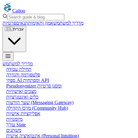
Caiioo
מדריך למשתמש
אמון ותאימות
תנאים
פרטיות
עברית
🇮🇱
מדריך למשתמש
תחילת עבודה
פלטפורמה והגדרה
ספקי AI ומפתחות API
Pseudonymizer ומסנן פרטיות
מצבים ואישיויות
כלים ואינטגרציות
שער הודעות (Messaging Gateway)
מרכז הקהילה (Community Hub)
אפליקציות אישיות
מיומנויות
עורך Slate
משתנים
אינטואיציה אישית (Personal Intuition)