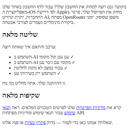
רוצה למחוק את החשבון שלך? עבור לדף החשבון באתר שלנו (מקושר גם
מאפליקציית ה-iOS לפי דרישת Apple). מוחק את הפרופיל שלך, פרטי
התחברות, יתרת קרדיט AI, מפתח OpenRouter מוצפן שסופק. יומני
ביקורת מינימליים נשמרים לצורכי אבטחה.
שליטה מלאה
ערבב והתאם איך שאתה רוצה:
השתמש ב-AI ענן עם קול מקומי ✓
השתמש ב-AI מקומי עם גיבוי ענן ✓
עבוד במצב לא מקוון לחלוטין ✓
השתמש רק בשירותי ענן ✓
זו ההתקנה שלך. אתה מחליט מה נוח.
שקיפות מלאה
קרא את
מדיניות הפרטיות
שלנו לפרטים הטכניים המלאים. ראה
תנאי
עבור תנאי שימוש ומדיניות מפתחות API.
שימוש
או פנה אלינו.
שאלות? אנחנו כאן כדי לעזור — בדוק
פתרון בעיות