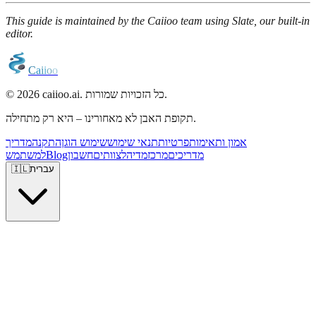
This guide is maintained by the Caiioo team using Slate, our built-in
editor.
C
a
i
i
o
o
© 2026 caiioo.ai. כל הזכויות שמורות.
תקופת האבן לא מאחורינו – היא רק מתחילה.
אמון ותאימות
פרטיות
תנאי שימוש
שימוש הוגן
התקנה
מדריך
מדריכים
מרכז
מדיה
לצוותים
חשבון
Blog
למשתמש
עברית
🇮🇱