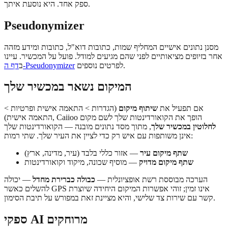
ספק אחד. היא נוסעת איתך.
Pseudonymizer
מסנן נתונים אישיים המחליף שמות, כתובות דוא"ל, כתובות ומידע מזהה
אחר בזיופים מציאותיים לפני שהם מגיעים למודל. פועל על המכשיר. עיינו
לפרטים נוספים.
דף ה-Pseudonymizer
ב
המיקום נשאר במכשיר שלך
אם תפעיל את
שיתוף מיקום
(הגדרות > התאמה אישית ופרטיות >
התאמה אישית), Caiioo הופך את הקואורדינטות שלך לשם מקום
לחלוטין במכשיר שלך
, מתוך מסד נתונים מובנה — הקואורדינטות שלך
אינן משותפות עם איש רק כדי לציין את העיר שלך. שתי רמות:
שתף מיקום עיר
— אזור כללי בלבד (עיר, מדינה, ארץ)
שתף מיקום מדויק
— מוסיף שכונה, מיקוד וקואורדינטות
הערכה מבוססת רשת אופציונלית —
כבולה כברירת מחדל
— יכולה
להשלים כאשר GPS אינו זמין; זוהי אפשרות המיקום היחידה שיוצרת
קשר עם שירות צד שלישי, והיא מציינת זאת במפורש על תיבת הסימון.
ספקי AI מרוחקים