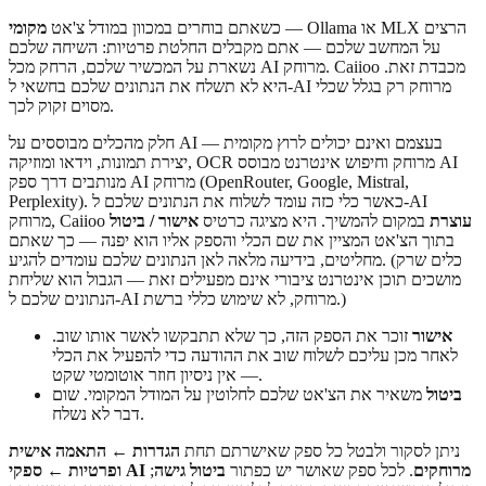
— Ollama או MLX הרצים
כשאתם בוחרים במכוון במודל צ'אט
מקומי
על המחשב שלכם — אתם מקבלים החלטת פרטיות: השיחה שלכם
נשארת על המכשיר שלכם, הרחק מכל AI מרוחק. Caiioo מכבדת זאת.
היא לא תשלח את הנתונים שלכם בחשאי ל-AI מרוחק רק בגלל שכלי
מסוים זקוק לכך.
חלק מהכלים מבוססים על AI בעצמם ואינם יכולים לרוץ מקומית —
יצירת תמונות, וידאו ומוזיקה, OCR מרוחק וחיפוש אינטרנט מבוסס AI
מנותבים דרך ספק AI מרוחק (OpenRouter, Google, Mistral,
Perplexity). כאשר כלי כזה עומד לשלוח את הנתונים שלכם ל-AI
עוצרת
במקום להמשיך. היא מציגה כרטיס
אישור / ביטול
מרוחק, Caiioo
בתוך הצ'אט המציין את שם הכלי והספק אליו הוא יפנה — כך שאתם
מחליטים, בידיעה מלאה לאן הנתונים שלכם עומדים להגיע. (כלים שרק
מושכים תוכן אינטרנט ציבורי אינם מפעילים זאת — הגבול הוא שליחת
הנתונים שלכם ל-AI מרוחק, לא שימוש כללי ברשת.)
אישור
זוכר את הספק הזה, כך שלא תתבקשו לאשר אותו שוב.
לאחר מכן עליכם לשלוח שוב את ההודעה כדי להפעיל את הכלי
— אין ניסיון חוזר אוטומטי שקט.
ביטול
משאיר את הצ'אט שלכם לחלוטין על המודל המקומי. שום
דבר לא נשלח.
ניתן לסקור ולבטל כל ספק שאישרתם תחת
הגדרות ← התאמה אישית
ופרטיות ← ספקי AI מרוחקים
. לכל ספק שאושר יש כפתור
ביטול גישה
;