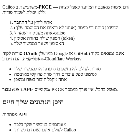
— זרם אימות מאובטח המיועד לאפליקציות
PKCE
Caiioo משתמשת ב-
ללא יכולת לשמור סודות:
אתה לוחץ על
התחבר
הדפדפן פותח דף כניסה (אנחנו לא רואים את הסיסמה שלך)
אתה מעניק הרשאה ל-caiioo
הספק שולח בחזרה אסימון (token)
האסימון נשאר במכשיר שלך
אינם נמצאים בקוד
(כמו של Google או GitHub)
סודות לקוח OAuth
. הם חיים ב-Cloudflare Workers:
האפליקציה
סודות לעולם לא נחשפים לדפדפן או למכשיר שלך
אסימוני ספק עוברים דרך שרת פרוקסי מאובטח
אתה מקבל חיבור בטוח ומוצפן
PKCE מטפל בהכל. אין צורך בממסר.
עבור iOS ו-APIs מקומיים:
היכן הנתונים שלך חיים
מפתחות API
מאוחסנים במכשיר שלך בלבד
לעולם אינם נשלחים לשרתי Caiioo