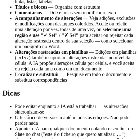
links, listas, tabelas
Títulos e blocos
— Organize com estrutura
Comentários
— Deixe notas sem modificar o texto
Acompanhamento de alterações
— Veja adições, exclusões
e modificações com destaques coloridos. Aceite ou rejeite
uma alteração por vez, todas de uma vez, ou
selecione uma
região e use "✓ Sel" / "✗ Sel"
para aceitar ou rejeitar cada
alteração rastreada dentro da sua seleção — como selecionar
um parágrafo no Word.
Alterações rastreadas em planilhas
— Edições em planilhas
(
) também suportam alterações rastreadas no nível da
.xlsx
célula. A IA propõe alterações célula por célula, e você aceita
ou rejeita cada uma como em um documento.
Localizar e substituir
— Pesquise em todo o documento e
substitua correspondências
Dicas
Pode editar enquanto a IA está a trabalhar — as alterações
sincronizam-se
O histórico de versões mantém todas as edições. Não pode
perder nada
Aponte a IA para qualquer documento colando o seu link do
Slate no chat ("este é o ficheiro que quero atualizar: …") —