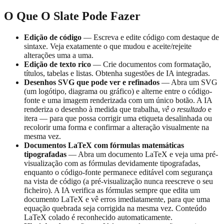
O Que O Slate Pode Fazer
Edição de código
— Escreva e edite código com destaque de
sintaxe. Veja exatamente o que mudou e aceite/rejeite
alterações uma a uma.
Edição de texto rico
— Crie documentos com formatação,
títulos, tabelas e listas. Obtenha sugestões de IA integradas.
Desenhos SVG que pode ver e refinados
— Abra um SVG
(um logótipo, diagrama ou gráfico) e alterne entre o código-
fonte e uma imagem renderizada com um único botão. A IA
renderiza o desenho à medida que trabalha,
vê o resultado
e
itera — para que possa corrigir uma etiqueta desalinhada ou
recolorir uma forma e confirmar a alteração visualmente na
mesma vez.
Documentos LaTeX com fórmulas matemáticas
tipografadas
— Abra um documento LaTeX e veja uma pré-
visualização com as fórmulas devidamente tipografadas,
enquanto o código-fonte permanece editável com segurança
na vista de código (a pré-visualização nunca reescreve o seu
ficheiro). A IA verifica as fórmulas sempre que edita um
documento LaTeX e vê erros imediatamente, para que uma
equação quebrada seja corrigida na mesma vez. Conteúdo
LaTeX colado é reconhecido automaticamente.