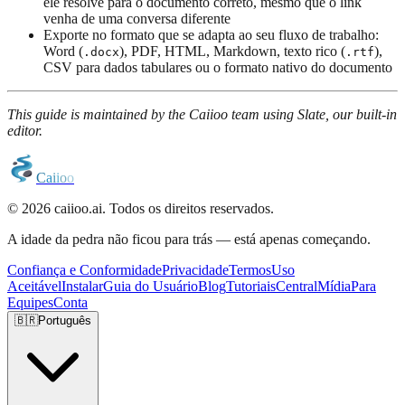
ele resolve para o documento correto, mesmo que o link
venha de uma conversa diferente
Exporte no formato que se adapta ao seu fluxo de trabalho:
Word (
), PDF, HTML, Markdown, texto rico (
),
.docx
.rtf
CSV para dados tabulares ou o formato nativo do documento
This guide is maintained by the Caiioo team using Slate, our built-in
editor.
C
a
i
i
o
o
© 2026 caiioo.ai. Todos os direitos reservados.
A idade da pedra não ficou para trás — está apenas começando.
Confiança e Conformidade
Privacidade
Termos
Uso
Aceitável
Instalar
Guia do Usuário
Blog
Tutoriais
Central
Mídia
Para
Equipes
Conta
🇧🇷
Português