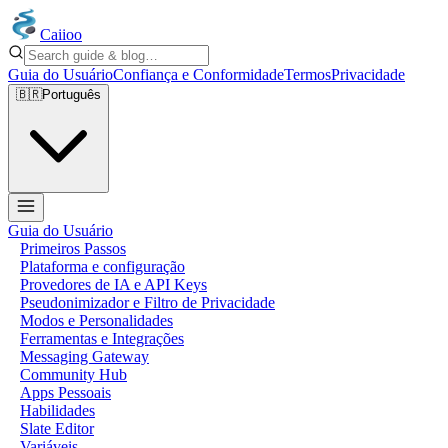
Caiioo
Guia do Usuário
Confiança e Conformidade
Termos
Privacidade
🇧🇷
Português
Guia do Usuário
Primeiros Passos
Plataforma e configuração
Provedores de IA e API Keys
Pseudonimizador e Filtro de Privacidade
Modos e Personalidades
Ferramentas e Integrações
Messaging Gateway
Community Hub
Apps Pessoais
Habilidades
Slate Editor
Variáveis