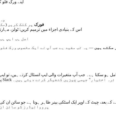
اپنے ورک فلو 
وہ 
فورک
پر کلک کریں (مکم
اس کے بنیادی اجزاء میں ترمیم کریں: ٹولز، مہارت
اصل ہب ایپ ہب 
 سکتے ہیں
— یہ تب مفید ہے جب آپ نے ایک مخصوص ورک فلو
سکتا ہے۔ جب آپ متغیرات والی ایپ انسٹال کرتے ہیں، تو ایپ کے نام والا ایک ک
 "میرا Slack ورک اسپیس" یا "میرا قانونی دائرہ اختیار" جیسی چیزیں کنفیگر کرنے دیتی ہیں۔
 بعد، چیٹ کے اوپر ایک اسٹکی بینر ظاہر ہوتا ہے جو سائن ان کی صورتحال دکھاتا ہے۔
پرووائیڈرز کو سائن ان 