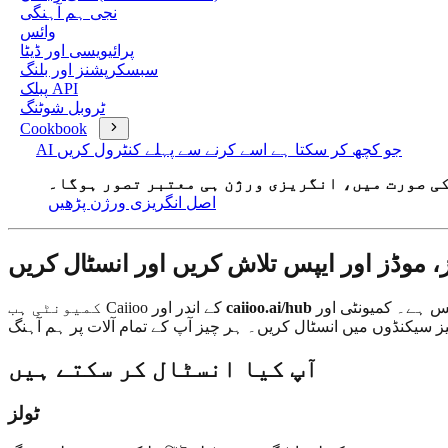
نجی ہم آہنگی
وائس
پرائیویسی اور ڈیٹا
سبسکرپشنز اور بلنگ
پبلک API
ٹروبل شوٹنگ
Cookbook
AI جو کچھ کر سکتا ہے اسے کرنے سے پہلے کنٹرول کریں
کی صورت میں، انگریزی ورژن ہی معتبر تصور ہوگا۔
اصل انگریزی ورژن پڑھیں
، موڈز اور ایپس تلاش کریں اور انسٹال کریں
پر ایک ون کلک مارکیٹ پلیس ہے۔ کمیونٹی اور Caiioo ٹیم کے بنائے ہوئے ہزاروں ٹولز، موڈز، MCP سرورز، مہارتیں اور مکمل ایپس براؤز کریں۔ اپنی ضرورت
caiioo.ai/hub
کمیونٹی ہب Caiioo کے اندر اور
آپ کیا انسٹال کر سکتے ہیں
ٹولز