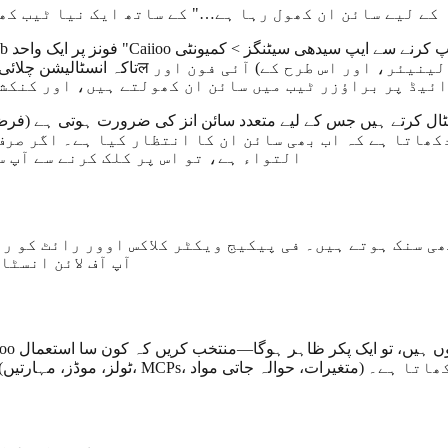
اگر پیکج کو سائن ان (OAuth) کی ضرورت ہے، تو "X کے لیے سائن ان کھول رہا ہے…" کے ساتھ ایک نیا ٹ
تاکہ انسٹالیشن چلائی جا سکے — یہاں تک ک
ئیڈ پر براؤزر ٹیب میں سائن ان کھولتے ہیں، اور کنکشن
سٹال کرتے ہیں جس کے لیے متعدد سائن انز کی ضرورت ہوتی ہے (فرض کر
التواء ہے، تو اس پر کلک کرنے سے آپ 
آپ آف لائن انسٹا
ل آپ کے کنفرم کرنے سے پہلے مکمل پیکیج ڈیٹا (ٹولز، موڈز، مہارتیں، MCPs، متغیرات، حوالہ جاتی مواد) دکھاتا ہے۔