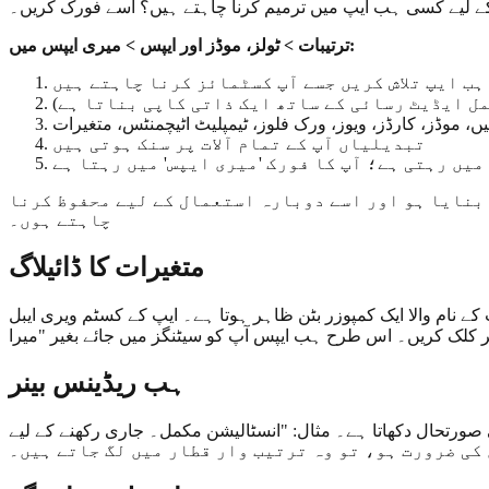
کے لیے کسی ہب ایپ میں ترمیم کرنا چاہتے ہیں؟ اسے فورک کریں۔
ترتیبات > ٹولز، موڈز اور ایپس > میری ایپس میں:
ہب ایپ تلاش کریں جسے آپ کسٹمائز کرنا چاہتے ہیں
ل ایڈیٹ رسائی کے ساتھ ایک ذاتی کاپی بناتا ہے)
یں، موڈز، کارڈز، ویوز، ورک فلوز، ٹیمپلیٹ اٹیچمنٹس، متغیرات
تبدیلیاں آپ کے تمام آلات پر سنک ہوتی ہیں
میں رہتی ہے؛ آپ کا فورک 'میری ایپس' میں رہتا ہے
 بنایا ہو اور اسے دوبارہ استعمال کے لیے محفوظ کرنا
چاہتے ہوں۔
متغیرات کا ڈائیلاگ
مپوزر بٹن ظاہر ہوتا ہے۔ ایپ کے کسٹم ویری ایبل UI کو ظاہر کرنے کے لیے اس
ہب ریڈینس بینر
 مثال: "انسٹالیشن مکمل۔ جاری رکھنے کے لیے Slack میں سائن ان کریں…"۔ اگر متعدد
کی ضرورت ہو، تو وہ ترتیب وار قطار میں لگ جاتے ہیں۔