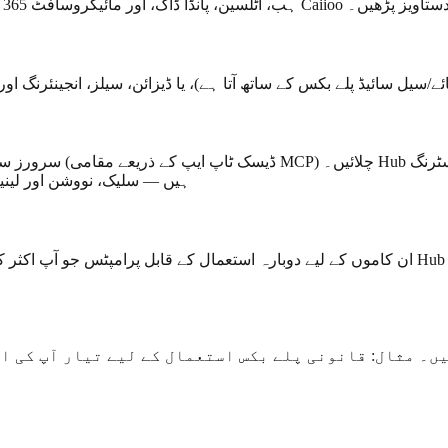
—پیغام بھیجیں، ٹکٹ بنائیں، دستاویز پڑھیں۔
انسٹال کر सकते ہیں — سلیک، نووشن 
ان کاموں کے لیے دوبارہ استعمال کے قابل پرامپٹس جو آپ اکثر کرتے ہیں—مارکیٹ ریسرچ، ق