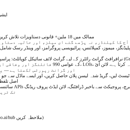
— ای
— 110+ ممالک میں 18 ملین+ قانونی دستاویزات تلاش کریں (کیس لاء، قانون سازی، نظریہ)
فنگ جو آج کا کیلنڈر، نہ پڑھے گئے ای میلز، اور حالیہ دستا
کے عوامی 990 فائلنگز اور وفاقی ایوارڈ کی تاریخ کے 
اور گرانٹ رپورٹس لکھتا ہے — یہ
اصل تلفظ 
فارمیٹنگ — ہر حوالہ ا
سیٹنگز > ٹولز، موڈز اور ایپس > کمیونٹی Hub پر جائیں (یا caiioo.ai/hub ملاحظہ کریں)