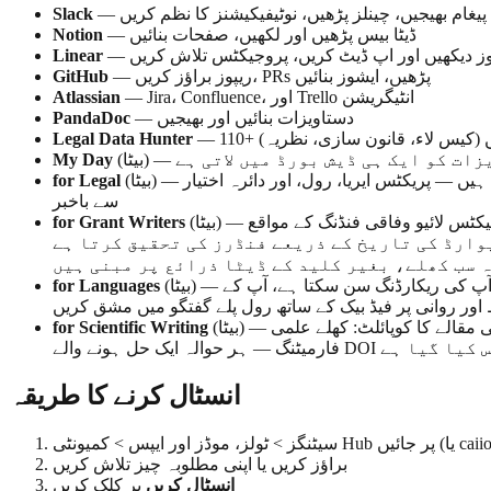
— پیغام بھیجیں، چینلز پڑھیں، نوٹیفیکیشنز کا نظم کریں
Slack
— ڈیٹا بیس پڑھیں اور لکھیں، صفحات بنائیں
Notion
شوز دیکھیں اور اپ ڈیٹ کریں، پروجیکٹس تلاش کریں
Linear
— ریپوز براؤز کریں، PRs پڑھیں، ایشوز بنائیں
GitHub
— Jira، Confluence، اور Trello انٹیگریشن
Atlassian
— دستاویزات بنائیں اور بھیجیں
PandaDoc
Legal Data Hunter
ویزات کو ایک ہی ڈیش بورڈ میں لاتی ہے
My Day
(بیٹا) — مکمل قانونی سوٹ: 15 خصوصی سکیلس جن میں کنٹریکٹ ریویو، پلیڈنگز، میموز، کمپلائنس، پرائیویسی پروگرامز، اور وینڈر رسک شامل ہیں — پریکٹس ایریا، رول، اور دائرہ اختیار
for Legal
سے باخبر
(بیٹا) — نرافرافٹ گرانٹ رائٹرز کے لیے گرانٹ لائف سائیکل کوپائلٹ: پراسپیکٹس لائیو وفاقی فنڈنگ کے مواقع (Grants.gov) آپ کی تنظیم کے پروفائل کے ساتھ فِٹ اسکور کیے گئے، ان
for Grant Writers
ذریعے فنڈرز کی تحقیق کرتا ہے، LOIs، ضرورت کے بیانات اور پروگرام کے حصے مسودہ کرتا ہے، لائن آئ템 بجٹ بناتا ہے،
 سب کھلے، بغیر کلید کے ڈیٹا ذرائع پر مبنی ہیں
(بیٹا) — بولنے کو ترجیح دینے والا تلفظ اور لہجہ کوچ: بولنے والا پلیسمنٹ ٹیسٹ لیں، گریڈ شدہ لیسن پلان حاصل کریں، اور ایسے ماڈل سے جو آپ کی ریکارڈنگ سن سکتا ہے، آپ کے
for Languages
اور روانی پر فیڈ بیک کے ساتھ رول پلے گفتگو میں مشق کریں
(بیٹا) — سائنسی مقالے کا کوپائلٹ: کھلے علمی APIs میں لٹریچر سرچ، پروجیکٹ سے باخبر ڈرافٹنگ، لائن ایڈٹ پروف ریڈنگ، BibTeX کے ساتھ تصدیق شدہ حوالہ جات، اور LaTeX
for Scientific Writing
یک حل ہونے والے DOI تک ٹریس کیا گیا ہے
انسٹال کرنے کا طریقہ
براؤز کریں یا اپنی مطلوبہ چیز تلاش کریں
انسٹال کریں
پر کلک کریں