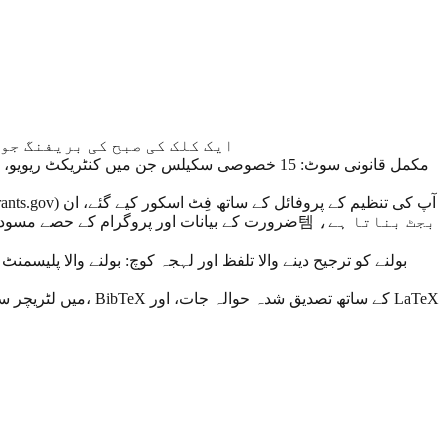
(بیٹا) — ایک کلک کی صبح کی بری