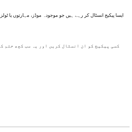
ایسا پیکیج انسٹال کر رہے ہیں جو موجودہ موڈز، مہارتوں یا ٹول
کسی پیکیج کو ان انسٹال کریں اور یہ سب کچھ ختم ک