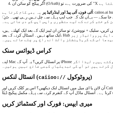
یب کھلتا ہے
آئی فون، آئی پیڈ اور اینڈرائیڈ پر
یہ بھی کام کرتا ہے: caiioo.ai hub فونز پر ایک واحد "Caiioo ایپ میں انسٹال کریں" بٹن دکھاتا ہے، اور اس پر ٹیپ کرنے سے ایپ سیدھی سیٹنگز > کمیونٹی Hub پر کھلتی ہے
ہ جب ایپ پہلے سے چل نہیں رہی تھی۔ ٹूल سرورز جن کے لیے سائن ان کی ضرورت ہوتی ہے (نووشن، لینیئر، اور اس طرح کے) آئی فون اور
 کو ختم کرنے کے لیے منظوری واپس ایپ کو دی جاتی ہے۔
یں، سلیک + نووشن)، تو سائن ان ٹیبز ایک کے بعد ایک کھلتے ہیں،
ایک ساتھ نہیں۔ انسٹال کرنے کے بعد، Hub ریڈی نیس بینر (چیٹ کے اوپر چپکنے والا بینر) آپ کو دکھاتا ہے کہ اب بھی سائن ان کا انتظار کیا ہے۔ اگر صرف ایک پرووائیڈر زیر
سیدھا اس کے کریڈینشلز والٹ اندراج پر چلے جاتے ہیں۔
کراس ڈیوائس سنک
اپنے Mac پر انسٹال کریں؟ یہ آپ کے iPhone پر ظاہر ہو جائے گا (اور اس کے برعکس)۔ ذاتی فورکس بھی سنک ہوتے ہیں۔ فی پیکیج ویکٹر کلاکس اوور رائٹ کو روکتے ہیں، لہذا اگر
ل کرتے ہیں تو آپ کی تبدیلیاں کبھی ضائع نہیں ہوتیں۔
پروٹوکول)
انسٹال لنکس (
caiioo://
آن لائن یا ای میل میں انسٹال لنک دیکھیں؟ اس پر کلک کریں اور Caiioo باقی کام سنبھال لے گا۔ اگر آپ کے پاس ایکسٹینشن اور نیٹو ایپ دونوں ہیں، تو ایک پکر ظاہر ہوگا—منتخب کریں کہ کون سا استعمال
میری ایپس: فورک اور کسٹمائز کریں