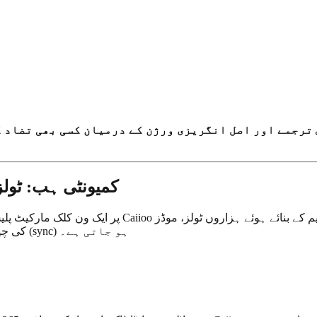
ترجمے اور اصل انگریزی ورژن کے درمیان کسی بھی تضاد 
کمیونٹی ہب: ٹولز
کی چیز سیکنڈوں میں انسٹال کریں۔ ہر چیز آپ کے تمام آلات پر ہم آہنگ (sync) ہو جاتی ہے۔