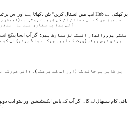
آئی پیڈ پر سفاری میں یا اینڈرا
ملٹی پرووائیڈر انسٹالز سمارٹ ہیں:
اگر آپ ایسا پیکج ان
کرنا ہے۔ انسٹال ماڈ