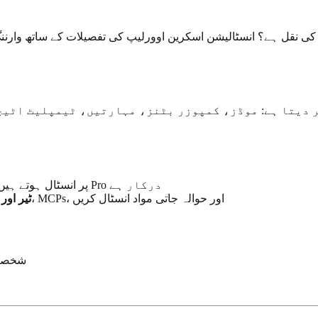
ز کی نقل ہے؟ انسٹالیشن اسکرین اوورلیپ کی تفصیلات کے ساتھ وارنن
ر دیتا ہے: موڈز، کمپوزر بٹنز، مہارتیں، ٹیمپلیٹ اٹیچ
: چند فری ٹیر کے موافق پیکیجز Free پر انسٹال ہوتے ہیں؛ زیادہ تر کے لیے Pro درکار ہے
: مکمل ہب تک رسائی۔ ٹولز، موڈز، مہارتیں، MCPs، اور حوالہ جاتی مواد انسٹال کریں
Pro ٹیر 
— اپنی 