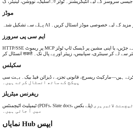
موڈز
ایم سی پی سرورز
HTTP/SSE پر ریموٹ MCP سرورز سے جڑیں، یا اپنی مشین پر ڈیسک ٹاپ ٹولز (ڈیسک ٹاپ ایپ کے ذریعے مقامی MCP) چلائیں۔ Hub میں 55 سیلف رجسٹرنگ MCP سرورز شامل ہیں जिन्हें آپ ایک کلک سے
اور لینیئر سے لے کر سینٹری، سپابیس، زپیئر اور پے پال تک۔
سکیلس
انونی تجزیہ، ڈیزائن فیڈ بیک۔ بہت سی Hub ایپس میں سکیل بنڈلز شامل ہوتے ہیں جنہیں آپ مین
پیکج کے ساتھ انسٹال کرتے ہیں۔
ریفرنس میٹریلز
ٹیمپلیٹ اٹیچمنٹس (PDFs، Slate docs، پلے بکس) انسٹال کرتے ہی سیدھے آپ کی لائبریری میں آ جاتے ہیں۔ مثال: قانونی پلے بکس استعمال کے لیے تیار آپ کی اٹیچمنٹ لائبریری
میں آ جاتی ہیں۔
نمایاں Hub ایپس