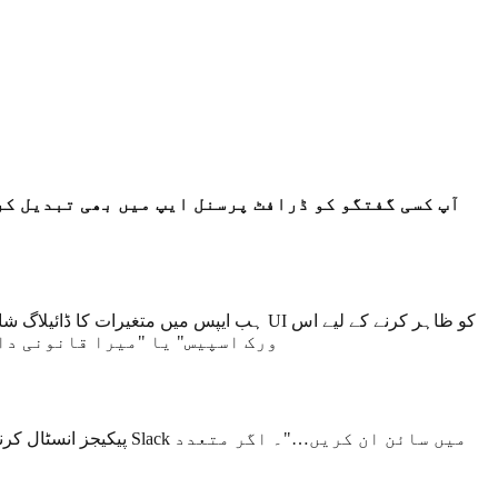
آپ کسی گفتگو کو ڈرافٹ پرسنل ایپ میں بھی تبدیل کر
ہب ایپس میں متغیرات کا ڈائیلاگ شامل ہو 
پر کلک کریں۔ اس طرح ہب ایپس آپ کو سیٹنگز میں جائے بغیر
پیکیجز انسٹال کرنے کے