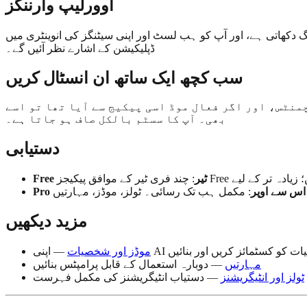
اوورلیپ وارننگز
گ دکھاتی ہے، اور آپ کو ہب لسٹ اور اپنی سیٹنگز کی انوینٹری میں
ڈپلیکیشن کے اشارے نظر آئیں گے۔
سب کچھ ایک ساتھ ان انسٹال کریں
منٹس، اور اگر فعال موڈ اسی پیکیج سے آیا تھا تو اسے
بھی۔ آپ کا سسٹم بالکل صاف ہو جاتا ہے۔
دستیابی
Free ٹیر
اور اس سے اوپر
مزید دیکھیں
AI شخصیات کو کسٹمائز کریں اور بنائیں
موڈز اور شخصیات
مہارتیں
— دوبارہ استعمال کے قابل پرامپٹس بنائیں
ٹولز اور انٹیگریشنز
— دستیاب انٹیگریشنز کی مکمل فہرست