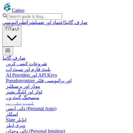
Caiioo
صارف گائیڈ
اعتماد اور تعمیل
شرائط
پرائیویسی
اردو
🇵🇰
صارف گائیڈ
شروعات کیسے کریں
پلیٹ فارم اور سیٹ اپ
AI Providers اور API Keys
Pseudonymizer اور پرائیویسی فلٹر
موڈز اور پرسنلٹیز
ٹولز اور انٹیگریشنز
میسجنگ گیٹ وے
کمیونٹی ہب
ذاتی ایپس (Personal Apps)
اسکلز
Slate ایڈیٹر
ویری ایبلز
ذاتی وجدان (Personal Intuition)