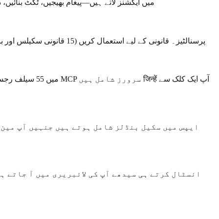
سلیک، نووشن، لینیئر، گিট ہب، اٹلسین، پانڈا ڈاک، اور مائیکروسافٹ 365 جیسی سروسز کے لیے انٹیگریشنز۔ ٹولز Caiioo میں ایکشنز لاتے ہیں
پہلے سے تشکیل شدہ AI پرسنالٹیز۔ قانونی کے لیے استعمال کریں (15 قانونی سکیلس اور بائے/سیل سائیڈ پلے بکس کے ساتھ آتا ہے)، یا ڈیزائن، سیلز، انجینئرنگ اور مزید کے لیے خصوصی موڈز انسٹال کریں۔